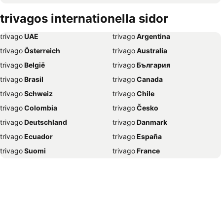
Hotell Oslo
Hotell Karlskrona
trivagos internationella sidor
Hotell Gdańsk
Hotell Falkenberg
trivago
‏ UAE
trivago
‏ Argentina
Hotell Västervik
Hotell Visby
trivago
‏ Österreich
trivago
‏ Australia
Hotell Västerås
Hotell Rom
trivago
‏ België
trivago
‏ България
Hotell Ystad
Hotell Hamburg
trivago
‏ Brasil
trivago
‏ Canada
Hotell Prag
Hotell Berlin
trivago
‏ Schweiz
trivago
‏ Chile
Hotell Östersund
Hotell Lund
trivago
‏ Colombia
trivago
‏ Česko
Hotell Barcelona
Hotell Amsterdam
trivago
‏ Deutschland
trivago
‏ Danmark
Hotell Paris
Hotell Strömstad
trivago
‏ Ecuador
trivago
‏ España
Hotell Palma
Hotell Nice
trivago
‏ Suomi
trivago
‏ France
Hotell Örnsköldsvik
Hotell Mora
trivago
‏ Ελλάδα
trivago
‏ 香港
Hotell Lübeck
Hotell Luleå
trivago
‏ Hrvatska
trivago
‏ Magyarország
Hotell Rättvik
Hotell Växjö
trivago
‏ Indonesia
trivago
‏ Ireland
Hotell Málaga
Hotell Tällberg
trivago
‏ ישראל
trivago
‏ India
Hotell Alanya
Hotell Solna