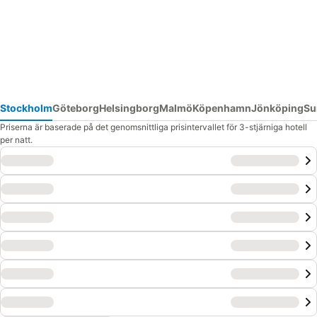
Stockholm
Göteborg
Helsingborg
Malmö
Köpenhamn
Jönköping
Su
Priserna är baserade på det genomsnittliga prisintervallet för 3-stjärniga hotell
per natt.