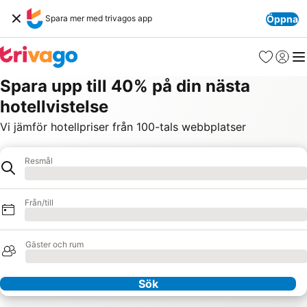
Spara mer med trivagos app
Öppna
Favoriter
Logga 
Me
Spara upp till 40% på din nästa
hotellvistelse
Vi jämför hotellpriser från 100-tals webbplatser
Resmål
Resmål
Laddar
Från/till
Laddar
Gäster och rum
Laddar
Sök
Våra partners