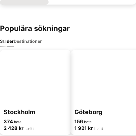
Populära sökningar
Städer
Destinationer
Stockholm
Göteborg
374
156
hotell
hotell
2 428 kr
1 921 kr
i snitt
i snitt