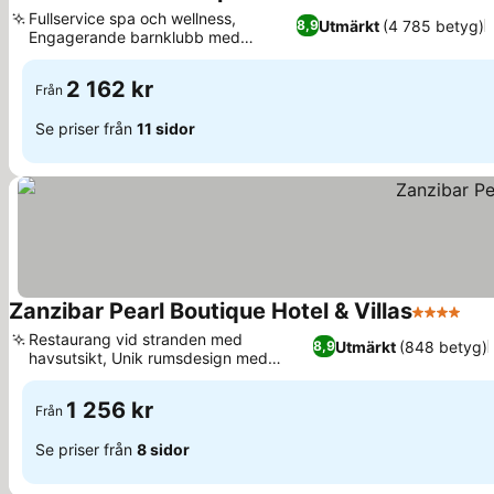
5 Stjärnor
Se priser
Fullservice spa och wellness,
Utmärkt
(4 785 betyg)
8,9
Engagerande barnklubb med
Se priser
aktiviteter
2 162 kr
Från
Se priser från
11 sidor
Zanzibar Pearl Boutique Hotel & Villas
4 Stjärnor
Se 
Restaurang vid stranden med
Utmärkt
(848 betyg)
8,9
havsutsikt, Unik rumsdesign med
Se priser
balkonger
1 256 kr
Från
Se priser från
8 sidor