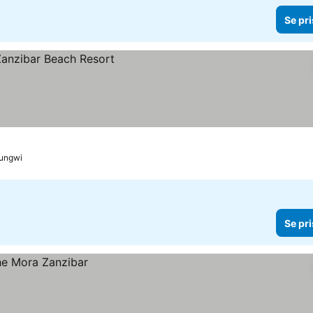
Se pri
ungwi
Se pri