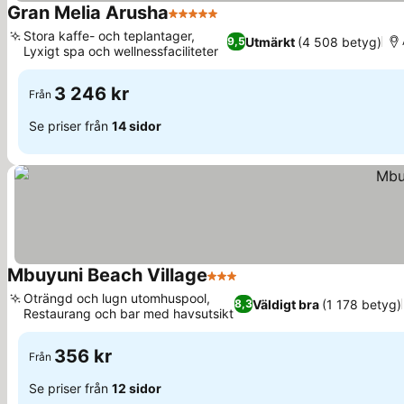
Gran Melia Arusha
5 Stjärnor
Se priser
Stora kaffe- och teplantager,
Utmärkt
(4 508 betyg)
9,5
Lyxigt spa och wellnessfaciliteter
Se priser
3 246 kr
Från
Se priser från
14 sidor
Mbuyuni Beach Village
3 Stjärnor
Se priser
Oträngd och lugn utomhuspool,
Väldigt bra
(1 178 betyg)
8,3
Restaurang och bar med havsutsikt
Se priser
356 kr
Från
Se priser från
12 sidor