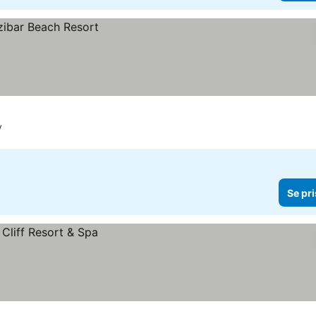
y
Se pri