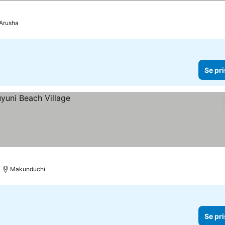
Arusha
Se pri
Makunduchi
Se pri