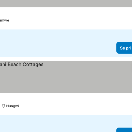
emwe
Se pri
Nungwi