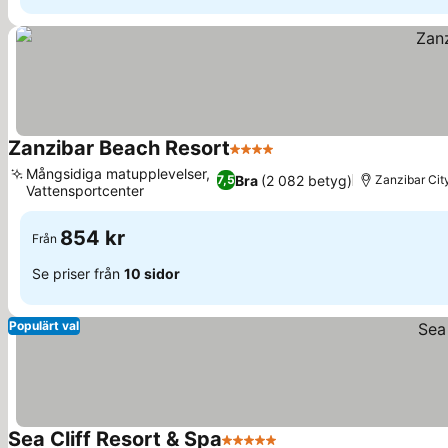
Zanzibar Beach Resort
4 Stjärnor
Se priser
Mångsidiga matupplevelser,
Bra
(2 082 betyg)
7,5
Zanzibar Cit
Vattensportcenter
Se priser
854 kr
Från
Se priser från
10 sidor
Populärt val
Sea Cliff Resort & Spa