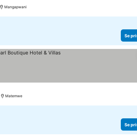
Mangapwani
Se pri
priser
Matemwe
Se pri