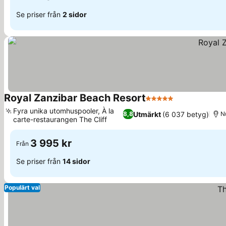
Se priser från
2 sidor
Royal Zanzibar Beach Resort
5 Stjärnor
Se priser
Fyra unika utomhuspooler, À la
Utmärkt
(6 037 betyg)
8,8
N
carte-restaurangen The Cliff
Se priser
3 995 kr
Från
Se priser från
14 sidor
Populärt val