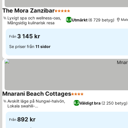
The Mora Zanzibar
5 Stjärnor
Se priser
Lyxigt spa och wellness-oas,
Utmärkt
(6 729 betyg)
9,4
Mat
Mångsidig kulinarisk resa
Se priser
3 145 kr
Från
Se priser från
11 sidor
Mnarani Beach Cottages
4 Stjärnor
Se priser
Avskilt läge på Nungwi-halvön,
Väldigt bra
(2 250 betyg)
8,2
Lokala swahili-
Se priser
skaldjursspecialiteter
892 kr
Från