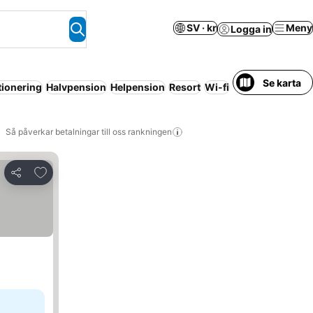
SV · kr
Meny
Logga in
Se karta
tionering
Halvpension
Helpension
Resort
Wi-fi
Så påverkar betalningar till oss rankningen
Lägg till i Mina Favoriter
Dela