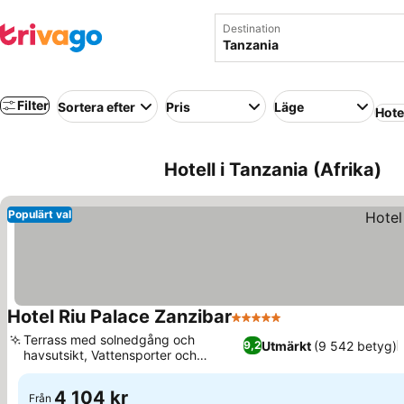
Destination
Filter
Sortera efter
Pris
Läge
Hote
Hotell i Tanzania (Afrika)
Populärt val
Hotel Riu Palace Zanzibar
5 Stjärnor
Se priser
Terrass med solnedgång och
Utmärkt
(9 542 betyg)
9,2
havsutsikt, Vattensporter och
Se priser
dykcenter
4 104 kr
Från