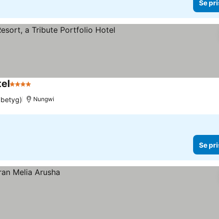
Se pri
tel
4 Stjärnor
Se priser
 betyg)
Nungwi
Se pri