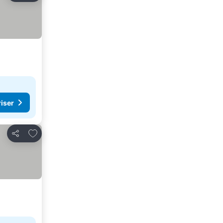
riser
Lägg till i Mina Favoriter
Dela