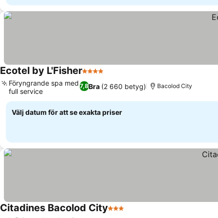
Ecotel by L'Fisher
4 Stjärnor
Se priser
Föryngrande spa med
Bra
(2 660 betyg)
7,8
Bacolod City
full service
Se priser
Välj datum för att se exakta priser
Citadines Bacolod City
3 Stjärnor
Se priser