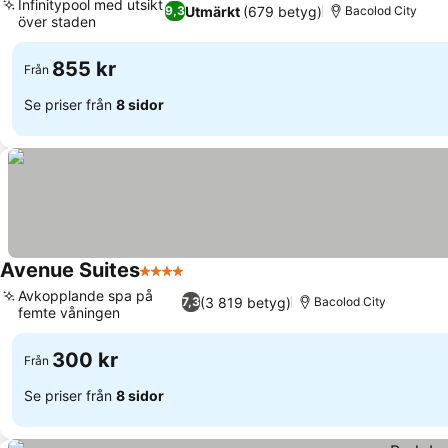
Infinitypool med utsikt
Utmärkt
(679 betyg)
9,3
Bacolod City
över staden
Se priser
855 kr
Från
Se priser från
8 sidor
Avenue Suites
4 Stjärnor
Se priser
Avkopplande spa på
(3 819 betyg)
7,3
Bacolod City
femte våningen
Se priser
300 kr
Från
Se priser från
8 sidor