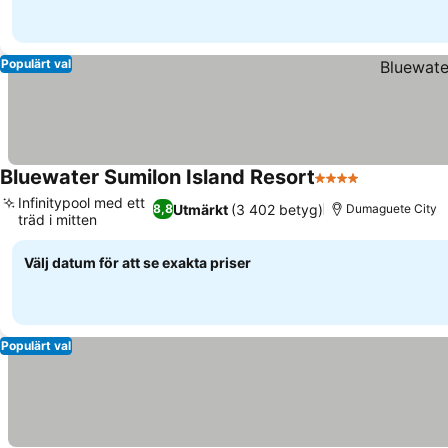
Populärt val
Bluewater Sumilon Island Resort
4 Stjärnor
Se priser
Infinitypool med ett
Utmärkt
(3 402 betyg)
8,8
Dumaguete City
träd i mitten
Se priser
Välj datum för att se exakta priser
Populärt val