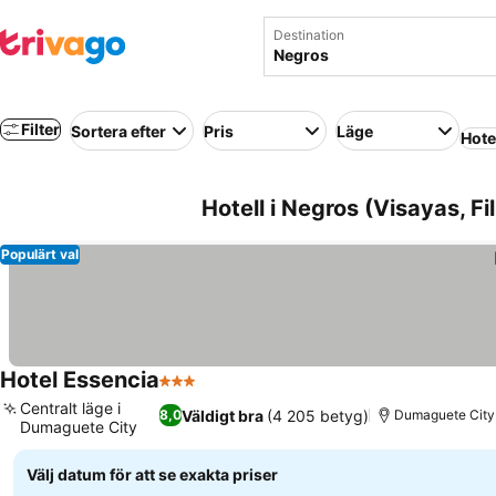
Destination
Filter
Sortera efter
Pris
Läge
Hote
Hotell i Negros (Visayas, Fil
Populärt val
Hotel Essencia
3 Stjärnor
Se priser
Centralt läge i
Väldigt bra
(4 205 betyg)
8,0
Dumaguete City
Dumaguete City
Se priser
Välj datum för att se exakta priser