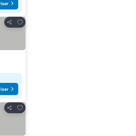
riser
Lägg till i Mina Favoriter
Dela
riser
Lägg till i Mina Favoriter
Dela