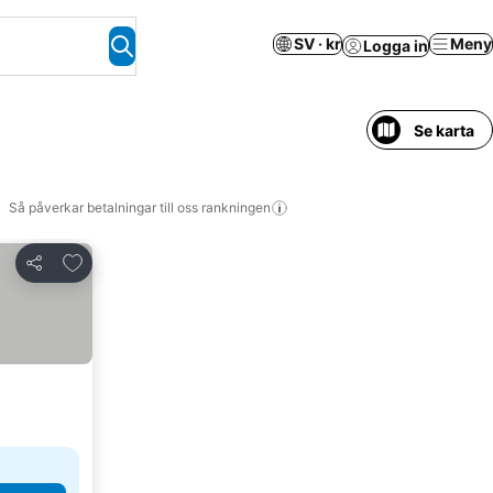
SV · kr
Meny
Logga in
Se karta
Så påverkar betalningar till oss rankningen
Lägg till i Mina Favoriter
Dela