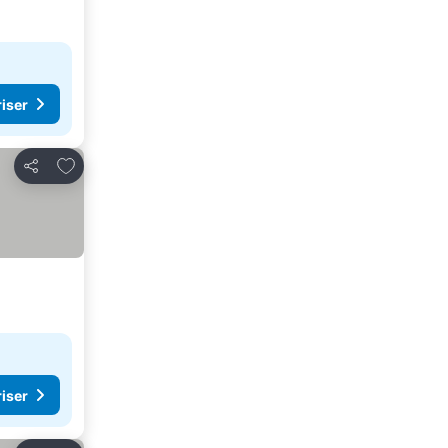
riser
Lägg till i Mina Favoriter
Dela
riser