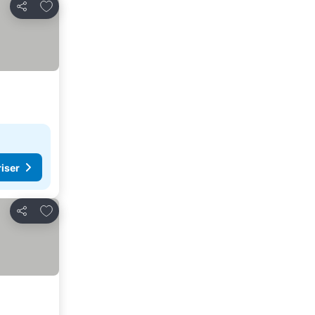
Lägg till i Mina Favoriter
Dela
riser
Lägg till i Mina Favoriter
Dela