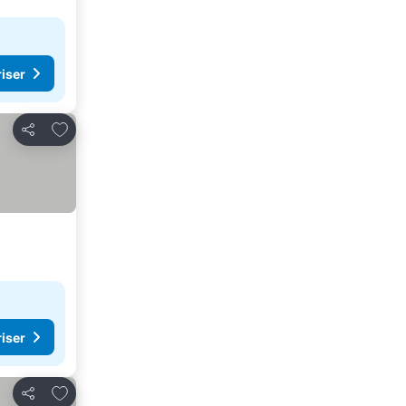
riser
Lägg till i Mina Favoriter
Dela
riser
Lägg till i Mina Favoriter
Dela