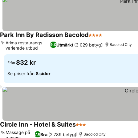
Park Inn By Radisson Bacolod
4 Stjärnor
Se priser
Arima restaurangs
Utmärkt
(3 029 betyg)
9,0
Bacolod City
varierade utbud
Se priser
832 kr
Från
Se priser från
8 sidor
Circle Inn - Hotel & Suites
3 Stjärnor
Se priser
Massage på
Bra
(2 789 betyg)
7,8
Bacolod City
rummet