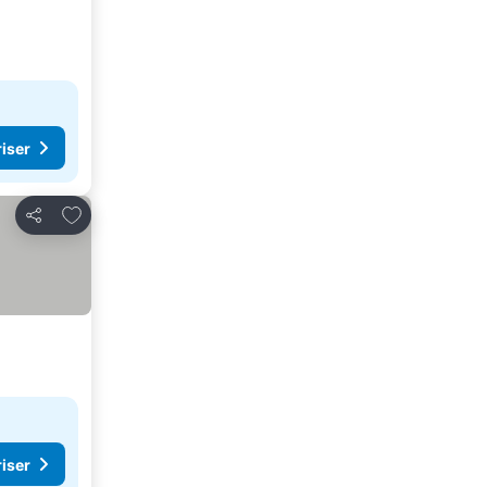
riser
Lägg till i Mina Favoriter
Dela
riser