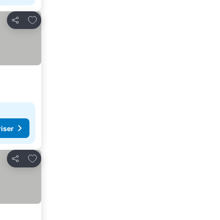
Lägg till i Mina Favoriter
Dela
riser
Lägg till i Mina Favoriter
Dela