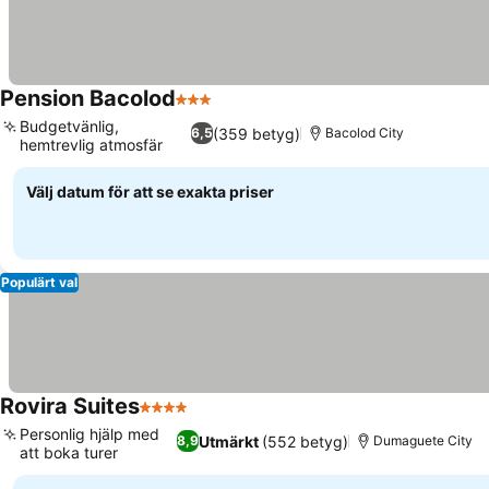
Pension Bacolod
3 Stjärnor
Se priser
Budgetvänlig,
(359 betyg)
6,5
Bacolod City
hemtrevlig atmosfär
Se priser
Välj datum för att se exakta priser
Populärt val
Rovira Suites
4 Stjärnor
Se priser
Personlig hjälp med
Utmärkt
(552 betyg)
8,9
Dumaguete City
att boka turer
Se priser