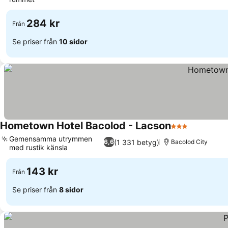
Se priser
284 kr
Från
Se priser från
10 sidor
Hometown Hotel Bacolod - Lacson
3 Stjärnor
Se priser
Gemensamma utrymmen
(1 331 betyg)
6,6
Bacolod City
med rustik känsla
Se priser
143 kr
Från
Se priser från
8 sidor