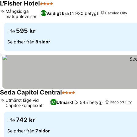
L'Fisher Hotel
4 Stjärnor
Se priser
Mångsidiga
Väldigt bra
(4 930 betyg)
8,1
Bacolod City
matupplevelser
Se priser
595 kr
Från
Se priser från
8 sidor
Seda Capitol Central
4 Stjärnor
Se priser
Utmärkt läge vid
Utmärkt
(3 545 betyg)
8,9
Bacolod City
Capitol-komplexet
Se priser
742 kr
Från
Se priser från
7 sidor