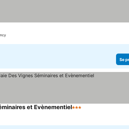
ncy
Se p
éminaires et Evènementiel
3 Stjärnor