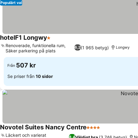
Populärt val
hotelF1 Longwy
1 Stjärnor
Renoverade, funktionella rum,
(1 965 betyg)
6,2
Longwy
Säker parkering på plats
507 kr
Från
Se priser från
10 sidor
Novotel Suites Nancy Centre
4 Stjärnor
Läckert och varierat
Väldigt bra
(3 746 betyg)
8,4
N