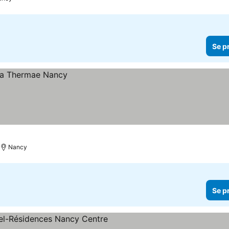
Se p
Nancy
Se p