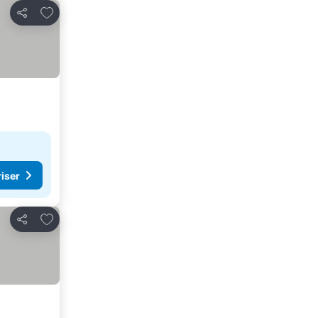
Lägg till i Mina Favoriter
Dela
riser
Lägg till i Mina Favoriter
Dela