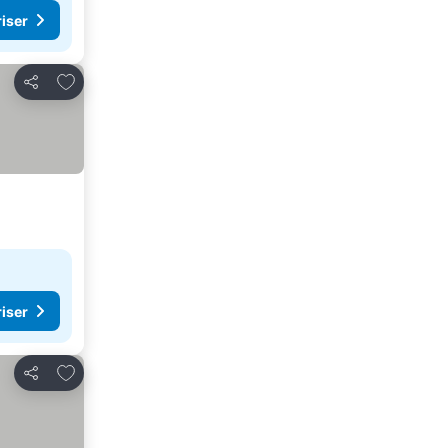
riser
Lägg till i Mina Favoriter
Dela
riser
Lägg till i Mina Favoriter
Dela