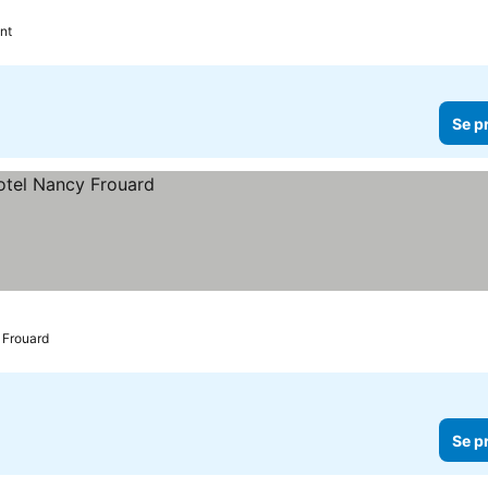
nt
Se p
Frouard
Se p