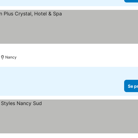
r
Nancy
Se p