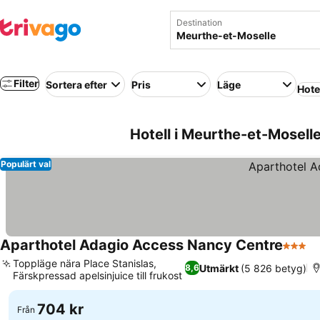
Destination
Filter
Sortera efter
Pris
Läge
Hote
Hotell i Meurthe-et-Moselle
Populärt val
Aparthotel Adagio Access Nancy Centre
3 Stjär
Toppläge nära Place Stanislas,
Utmärkt
(5 826 betyg)
8,6
Färskpressad apelsinjuice till frukost
704 kr
Från