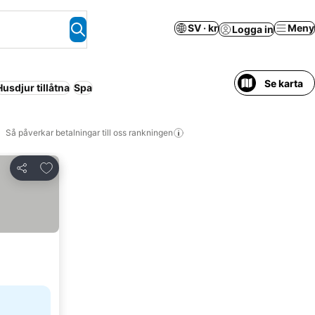
SV · kr
Meny
Logga in
Se karta
Husdjur tillåtna
Spa
Så påverkar betalningar till oss rankningen
Lägg till i Mina Favoriter
Dela