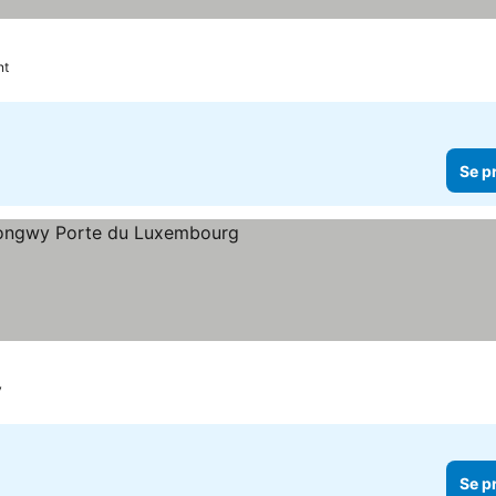
nt
Se p
ärnor
y
Se p