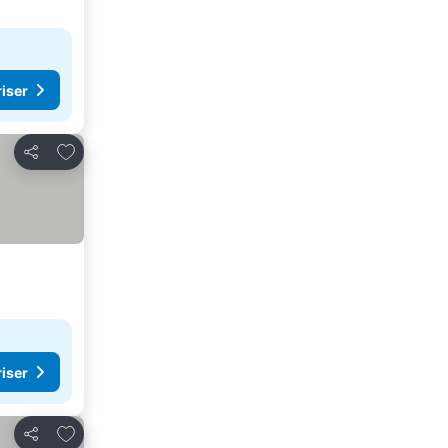
riser
Lägg till i Mina Favoriter
Dela
riser
Lägg till i Mina Favoriter
Dela