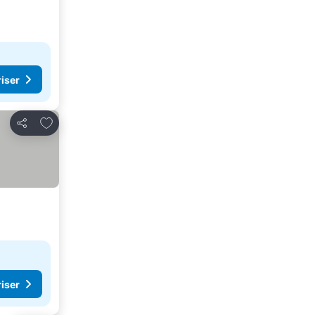
riser
Lägg till i Mina Favoriter
Dela
riser