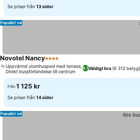
Se priser från
13 sidor
Populärt val
Novotel Nancy
4 Stjärnor
Uppvärmd utomhuspool med terrass,
Väldigt bra
(6 312 betyg
8,1
Direkt bussförbindelse till centrum
1 125 kr
Från
Se priser från
14 sidor
Populärt val