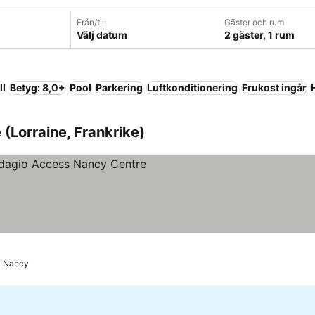
Från/till
Gäster och rum
Välj datum
2 gäster, 1 rum
ll
Betyg: 8,0+
Pool
Parkering
Luftkonditionering
Frukost ingår
 (Lorraine, Frankrike)
nor
Nancy