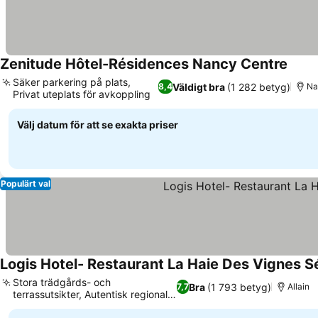
Zenitude Hôtel-Résidences Nancy Centre
Säker parkering på plats,
Väldigt bra
(1 282 betyg)
8,4
Na
Privat uteplats för avkoppling
Välj datum för att se exakta priser
Populärt val
Logis Hotel- Restaurant La Haie Des Vignes S
Stora trädgårds- och
Bra
(1 793 betyg)
7,7
Allain
terrassutsikter, Autentisk regional
mat