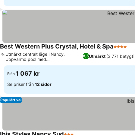
Best Western Plus Crystal, Hotel & Spa
4 Stjärno
Utmärkt centralt läge i Nancy,
Utmärkt
(3 771 betyg)
8,5
Uppvärmd pool med
hydromassagebänkar
1 067 kr
Från
Se priser från
12 sidor
Populärt val
Ibis Styles Nancy Sud