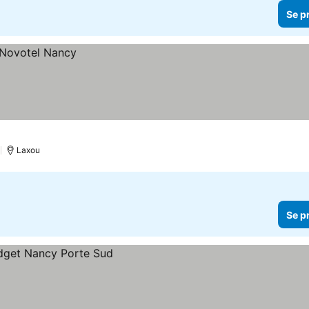
Se p
)
Laxou
Se p