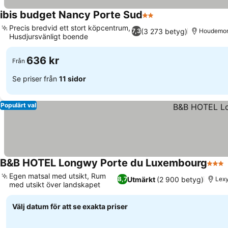
ibis budget Nancy Porte Sud
2 Stjärnor
Precis bredvid ett stort köpcentrum,
(3 273 betyg)
7,3
Houdemo
Husdjursvänligt boende
636 kr
Från
Se priser från
11 sidor
Populärt val
B&B HOTEL Longwy Porte du Luxembourg
3 Stj
Egen matsal med utsikt, Rum
Utmärkt
(2 900 betyg)
8,7
Lex
med utsikt över landskapet
Välj datum för att se exakta priser