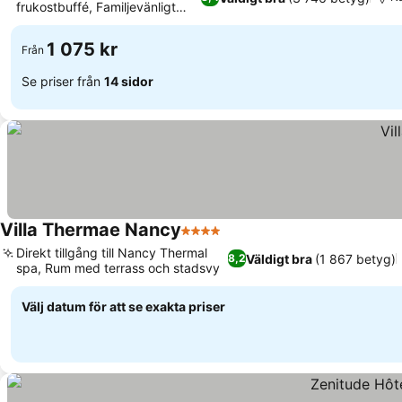
frukostbuffé, Familjevänligt
boende
1 075 kr
Från
Se priser från
14 sidor
Villa Thermae Nancy
4 Stjärnor
Direkt tillgång till Nancy Thermal
Väldigt bra
(1 867 betyg)
8,2
spa, Rum med terrass och stadsvy
Välj datum för att se exakta priser