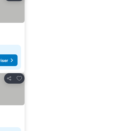
riser
Lägg till i Mina Favoriter
Dela