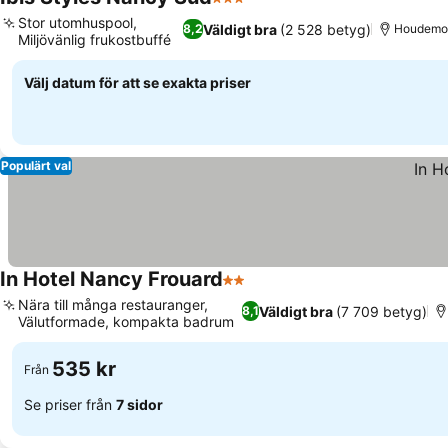
3 Stjärnor
Stor utomhuspool,
Väldigt bra
(2 528 betyg)
8,2
Houdemo
Miljövänlig frukostbuffé
Välj datum för att se exakta priser
Populärt val
In Hotel Nancy Frouard
2 Stjärnor
Nära till många restauranger,
Väldigt bra
(7 709 betyg)
8,1
Välutformade, kompakta badrum
535 kr
Från
Se priser från
7 sidor