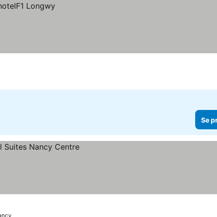
Se p
ancy