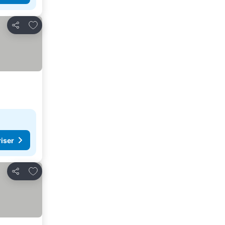
Lägg till i Mina Favoriter
Dela
riser
Lägg till i Mina Favoriter
Dela