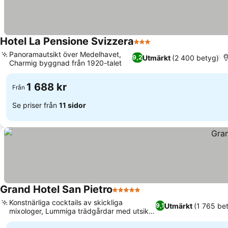
Hotel La Pensione Svizzera
3 Stjärnor
Se priser
Panoramautsikt över Medelhavet,
Utmärkt
(2 400 betyg)
9,2
Charmig byggnad från 1920-talet
Se priser
1 688 kr
Från
Se priser från
11 sidor
Grand Hotel San Pietro
5 Stjärnor
Se priser
Konstnärliga cocktails av skickliga
Utmärkt
(1 765 be
9,1
mixologer, Lummiga trädgårdar med utsikt
Se priser
över Etna