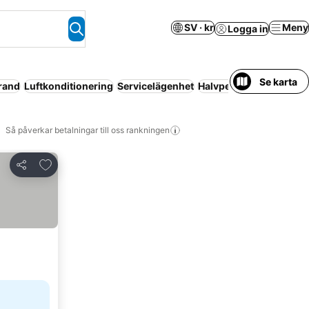
SV · kr
Meny
Logga in
Se karta
rand
Luftkonditionering
Servicelägenhet
Halvpension
Wi-fi
Så påverkar betalningar till oss rankningen
Lägg till i Mina Favoriter
Dela