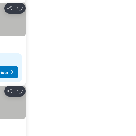
Lägg till i Mina Favoriter
Dela
riser
Lägg till i Mina Favoriter
Dela