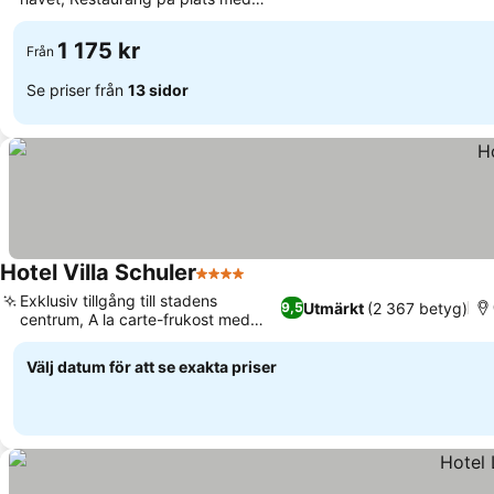
Se priser
havsutsikt
1 175 kr
Från
Se priser från
13 sidor
Hotel Villa Schuler
4 Stjärnor
Se priser
Exklusiv tillgång till stadens
Utmärkt
(2 367 betyg)
9,5
centrum, A la carte-frukost med
Se priser
utsikt
Välj datum för att se exakta priser