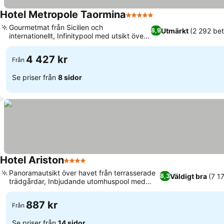
Hotel Metropole Taormina
5 Stjärnor
Se priser
Gourmetmat från Sicilien och
Utmärkt
(2 292 be
8,9
internationellt, Infinitypool med utsikt över
Se priser
Joniska havet
4 427 kr
Från
Se priser från
8 sidor
Hotel Ariston
4 Stjärnor
Se priser
Panoramautsikt över havet från terrasserade
Väldigt bra
(7 1
8,3
trädgårdar, Inbjudande utomhuspool med
Se priser
havsutsikt
887 kr
Från
Se priser från
14 sidor