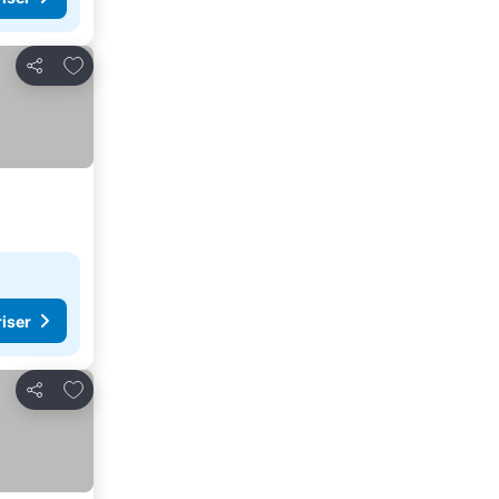
Lägg till i Mina Favoriter
Dela
riser
Lägg till i Mina Favoriter
Dela