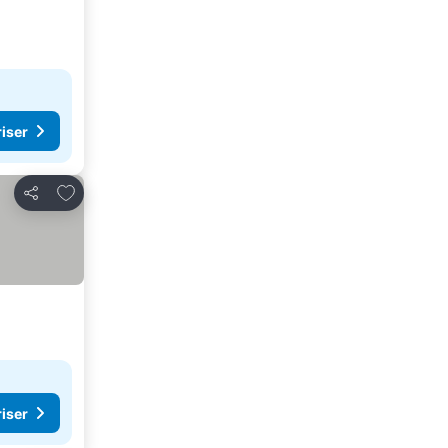
riser
Lägg till i Mina Favoriter
Dela
riser