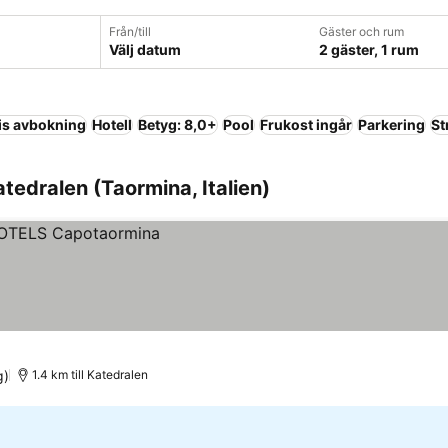
Från/till
Gäster och rum
Välj datum
2 gäster, 1 rum
is avbokning
Hotell
Betyg: 8,0+
Pool
Frukost ingår
Parkering
St
tedralen (Taormina, Italien)
g)
1.4 km till Katedralen