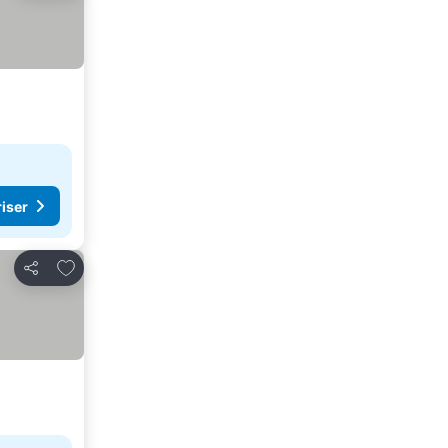
riser
Lägg till i Mina Favoriter
Dela