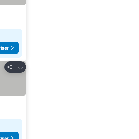
riser
Lägg till i Mina Favoriter
Dela
riser