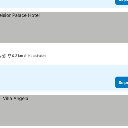
yg)
0.2 km till Katedralen
Se p