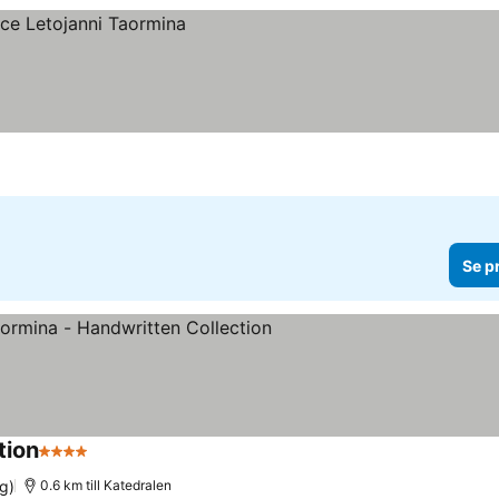
Se p
tion
4 Stjärnor
Se priser
g)
0.6 km till Katedralen