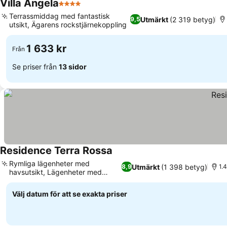
Villa Angela
4 Stjärnor
Se priser
Terrassmiddag med fantastisk
Utmärkt
(2 319 betyg)
9,5
utsikt, Ägarens rockstjärnekoppling
Se priser
1 633 kr
Från
Se priser från
13 sidor
Residence Terra Rossa
Se priser
Rymliga lägenheter med
Utmärkt
(1 398 betyg)
8,9
1.4
havsutsikt, Lägenheter med
Se priser
pentry
Välj datum för att se exakta priser