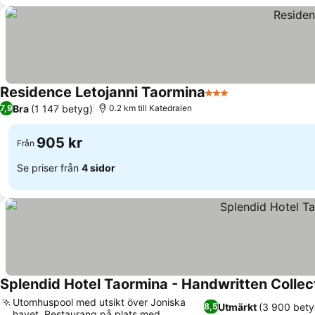
Residence Letojanni Taormina
3 Stjärnor
Se priser
Bra
(1 147 betyg)
7,9
0.2 km till Katedralen
905 kr
Från
Se priser från
4 sidor
Splendid Hotel Taormina - Handwritten Collec
Utomhuspool med utsikt över Joniska
Utmärkt
(3 900 bety
8,5
havet, Restaurang på plats med