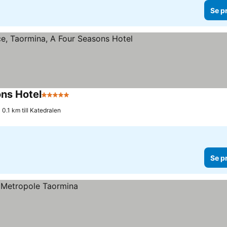
Se p
ns Hotel
5 Stjärnor
Se priser
0.1 km till Katedralen
Se p