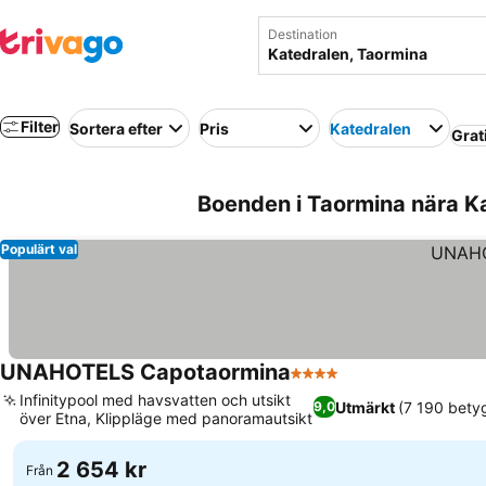
Destination
Filter
Sortera efter
Pris
Katedralen
Grat
Boenden i Taormina nära Ka
Populärt val
UNAHOTELS Capotaormina
4 Stjärnor
Se priser
Infinitypool med havsvatten och utsikt
Utmärkt
(7 190 bety
9,0
över Etna, Klippläge med panoramautsikt
Se priser
2 654 kr
Från