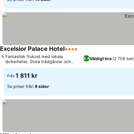
Excelsior Palace Hotel
4 Stjärnor
Se priser
Fantastisk frukost med lokala
Väldigt bra
(2 756 bet
8,4
läckerheter, Stora trädgårdar och
Se priser
klippkantspool
1 811 kr
Från
Se priser från
9 sidor