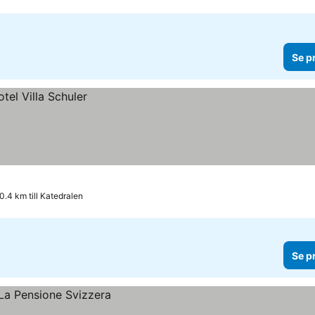
Se p
0.4 km till Katedralen
Se p