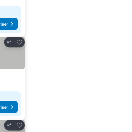
riser
Lägg till i Mina Favoriter
Dela
riser
Lägg till i Mina Favoriter
Dela