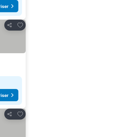
riser
Lägg till i Mina Favoriter
Dela
riser
Lägg till i Mina Favoriter
Dela