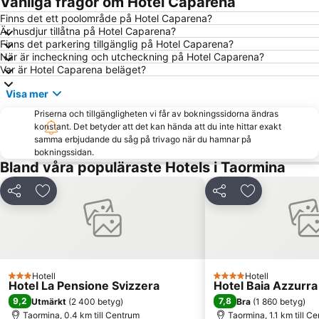
Vanliga frågor om Hotel Caparena
Porto di Catania
Isola Bella
Finns det ett poolområde på Hotel Caparena?
Är husdjur tillåtna på Hotel Caparena?
Corso Umberto
Botaniska trädgården
Finns det parkering tillgänglig på Hotel Caparena?
Lido la Romantica
Fondachello
När är incheckning och utcheckning på Hotel Caparena?
Var är Hotel Caparena beläget?
Piazza del Duomo
Via Teatro Greco
Visa mer
Piazza del Duomo
Schiso's slott
Priserna och tillgängligheten vi får av bokningssidorna ändras
Spiaggia Marinello
Reggio Calabria Airport
konstant. Det betyder att det kan hända att du inte hittar exakt
Via Marina
San Cristofaro
samma erbjudande du såg på trivago när du hamnar på
bokningssidan.
Mamma Rosa
Isola Bella
Bland våra populäraste Hotels i Taormina
Taormina-Giardini Railway Station
Praiola
Dela
Lägg till i Mina Favoriter
Dela
Lägg till i Mi
Cyklopernas Öar
Baia del Tono
Porto di Messina
Cathedral of Messina
Borgo Sanzio
San Giovanni di Malta
San Leone Rapisardi
Catania Tango Festival
Hotell
Hotell
3 Stjärnor
4 Stjärnor
Hotel La Pensione Svizzera
Hotel Baia Azzurra
9,2
7,8
Utmärkt
(
2 400 betyg
)
Bra
(
1 860 betyg
)
Taormina, 0.4 km till Centrum
Taormina, 1.1 km till C