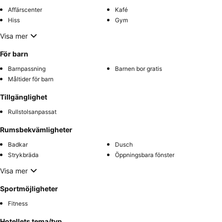
Affärscenter
Kafé
Hiss
Gym
Visa mer
För barn
Barnpassning
Barnen bor gratis
Måltider för barn
Tillgänglighet
Rullstolsanpassat
Rumsbekvämligheter
Badkar
Dusch
Strykbräda
Öppningsbara fönster
Visa mer
Sportmöjligheter
Fitness
Hotellets tema/typ