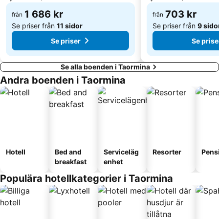
1 686 kr
703 kr
från
från
Se priser från
11 sidor
Se priser från
9 sido
Se priser
Se prise
Se alla boenden i Taormina
Andra boenden i Taormina
Hotell
Bed and
Serviceläg
Resorter
Pens
breakfast
enhet
Populära hotellkategorier i Taormina