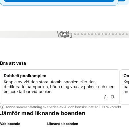
1 / 51
Bra att veta
Dubbelt poolkomplex
Om
Koppla av vid den stora utomhuspoolen eller den
Ko
dedikerade barnpoolen, båda omgivna av palmer och med
ba
en cocktailbar vid poolen.
ar
Denna sammanfattning skapades av AI och kanske inte är 100 % korrekt.
Jämför med liknande boenden
Valt boende
Liknande boenden