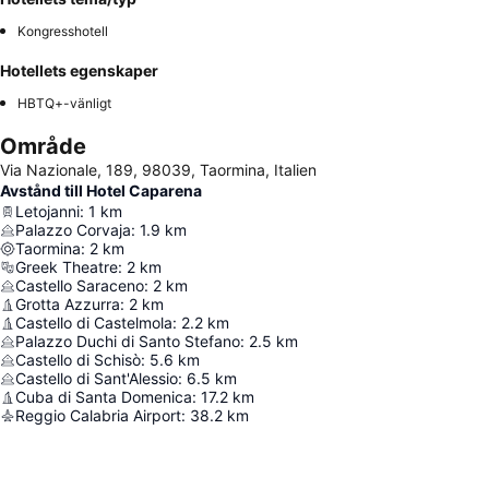
Kongresshotell
Hotellets egenskaper
HBTQ+-vänligt
Område
Via Nazionale, 189, 98039, Taormina, Italien
Avstånd till Hotel Caparena
Letojanni
:
1
km
Palazzo Corvaja
:
1.9
km
Taormina
:
2
km
Greek Theatre
:
2
km
Castello Saraceno
:
2
km
Grotta Azzurra
:
2
km
Castello di Castelmola
:
2.2
km
Palazzo Duchi di Santo Stefano
:
2.5
km
Castello di Schisò
:
5.6
km
Castello di Sant'Alessio
:
6.5
km
Cuba di Santa Domenica
:
17.2
km
Reggio Calabria Airport
:
38.2
km