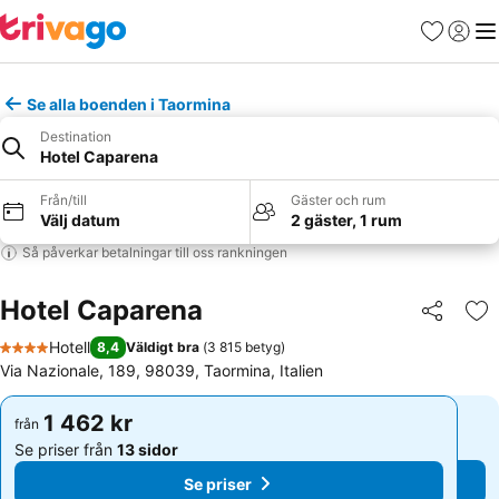
Favoriter
Logga 
Me
Se alla boenden i Taormina
Destination
Hotel Caparena
Från/till
Gäster och rum
Välj datum
2 gäster, 1 rum
Så påverkar betalningar till oss rankningen
Hotel Caparena
Dela
Läg
Hotell
8,4
Väldigt bra
(
3 815 betyg
)
4 Stjärnor
Via Nazionale, 189, 98039, Taormina, Italien
1 462 kr
1 462 kr
från
från
Se priser från
13 sidor
Se priser från
13 sidor
Se priser
Se priser