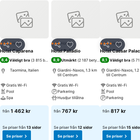
Hotell
Hotell
Hotell
4 Stjärnor
3 Stjärnor
4 Stjärnor
Dela
Lägg till i Mina Favoriter
Dela
Lägg till i Mina Favoriter
Dela
Lägg till
Hotel Caparena
Hotel Palladio
Hotel Caesar Pala
8,4
8,9
8,1
Väldigt bra
(
3 815 betyg
)
Utmärkt
(
2 187 betyg
)
Väldigt bra
(
5 71
Taormina, Italien
Giardini-Naxos, 1.3 km
Giardini-Naxos, 1.2
till Centrum
till Centrum
Gratis Wi-Fi
Gratis Wi-Fi
Gratis Wi-Fi
Pool
Parkering
Pool
Spa
Husdjur tillåtna
Parkering
1 462 kr
767 kr
817 kr
från
från
från
Se priser från
13 sidor
Se priser från
12 sidor
Se priser från
15 sido
Se priser
Se priser
Se priser