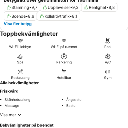
Betygsatt över genomsnittet för Taormina
Stämning
•
9,7
Upplevelser
•
9,3
Renlighet
•
8,8
Boende
•
8,6
Kollektivtrafik
•
8,1
Visa fler betyg
Toppbekvämligheter
Wi-Fi i lobbyn
Wi-Fi på rummet
Pool
Spa
Parkering
A/C
Restaurang
Hotellbar
Gym
Alla bekvämligheter
Friskvård
Skönhetssalong
Ångbastu
Massage
Bastu
Visa mer
Bekvämligheter på boendet