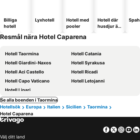
Billiga
Lyxhotell
Hotell med
Hotell där
Spah
hotell
pooler
husdjur är
tillåtna
Resmål nära Hotel Caparena
Hotell Taormina
Hotell Catania
Hotell Giardini-Naxos
Hotell Syrakusa
Hotell Aci Castello
Hotell Ricadi
Hotell Capo Vaticano
Hotell Letojanni
Hotell Lipari
Se alla boenden i Taormina
Hotellsök
Europa
Italien
Sicilien
Taormina
Hotel Caparena
Facebook
Twitter
Insta
Yo
Välj ditt land