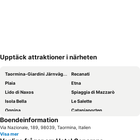
Upptäck attraktioner i närheten
Förstora kartan
Taormina-Giardini Järnvägsstation
Recanati
Plaia
Etna
Lido di Naxos
Spiaggia di Mazzarò
Isola Bella
Le Salette
Ognina
Cataniaporten
Boendeinformation
Aci Trezza
Spiaggia Pace
Via Nazionale, 189, 98039, Taormina, Italien
Via Etnea
Fontanarossa
Visa mer
Grekiska Teatern
Tindari