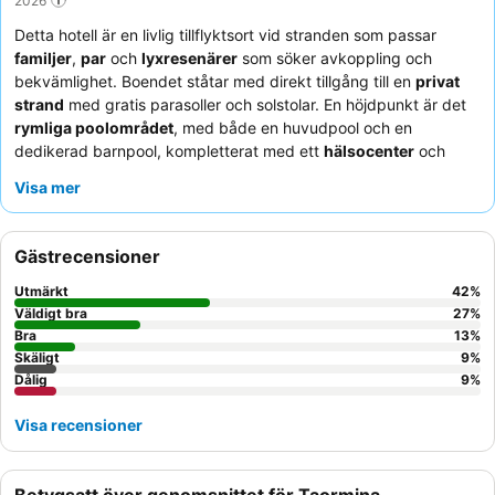
Detta hotell är en livlig tillflyktsort vid stranden som passar
familjer
,
par
och
lyxresenärer
som söker avkoppling och
bekvämlighet. Boendet ståtar med direkt tillgång till en
privat
strand
med gratis parasoller och solstolar. En höjdpunkt är det
rymliga poolområdet
, med både en huvudpool och en
dedikerad barnpool, kompletterat med ett
hälsocenter
och
gym. Gästerna berömmer konsekvent den uppmärksamma och
Visa mer
vänliga personalen, och
frukostbuffén
erbjuder ett omfattande
och varierat urval, inklusive lokala specialiteter. För en lugnare
upplevelse, överväg att be om ett rum på en högre våning eller
Gästrecensioner
mot trädgården.
Utmärkt
42
%
Väldigt bra
27
%
Bra
13
%
Skäligt
9
%
Dålig
9
%
Visa recensioner