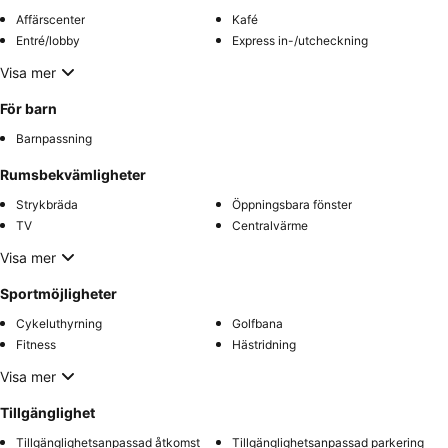
Affärscenter
Kafé
Entré/lobby
Express in-/utcheckning
Visa mer
För barn
Barnpassning
Rumsbekvämligheter
Strykbräda
Öppningsbara fönster
TV
Centralvärme
Visa mer
Sportmöjligheter
Cykeluthyrning
Golfbana
Fitness
Hästridning
Visa mer
Tillgänglighet
Tillgänglighetsanpassad åtkomst
Tillgänglighetsanpassad parkering