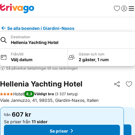
Favoriter
Logga 
Me
Se alla boenden i Giardini-Naxos
Destination
Hellenia Yachting Hotel
Från/till
Gäster och rum
Välj datum
2 gäster, 1 rum
Så påverkar betalningar till oss rankningen
Hellenia Yachting Hotel
Dela
Läg
Hotell
8,3
Väldigt bra
(
3 327 betyg
)
4 Stjärnor
Viale Jannuzzo, 41, 98035, Giardini-Naxos, Italien
607 kr
607 kr
från
från
Se priser från
11 sidor
Se priser från
11 sidor
Se priser
Se priser