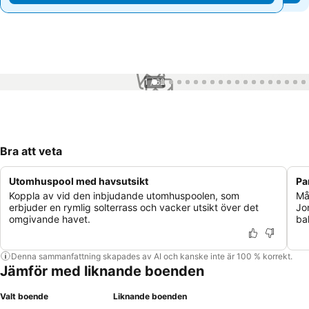
1 / 62
Bra att veta
Utomhuspool med havsutsikt
Pa
Koppla av vid den inbjudande utomhuspoolen, som
Må
erbjuder en rymlig solterrass och vacker utsikt över det
Jo
omgivande havet.
bak
Denna sammanfattning skapades av AI och kanske inte är 100 % korrekt.
Jämför med liknande boenden
Valt boende
Liknande boenden