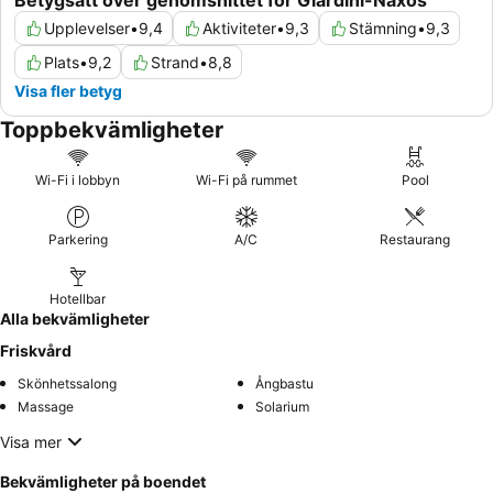
Betygsatt över genomsnittet för Giardini-Naxos
Upplevelser
•
9,4
Aktiviteter
•
9,3
Stämning
•
9,3
Plats
•
9,2
Strand
•
8,8
Visa fler betyg
Toppbekvämligheter
Wi-Fi i lobbyn
Wi-Fi på rummet
Pool
Parkering
A/C
Restaurang
Hotellbar
Alla bekvämligheter
Friskvård
Skönhetssalong
Ångbastu
Massage
Solarium
Visa mer
Bekvämligheter på boendet