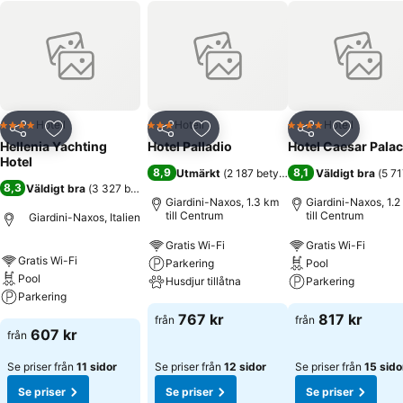
Hotell
Hotell
Hotell
4 Stjärnor
3 Stjärnor
4 Stjärnor
Dela
Lägg till i Mina Favoriter
Dela
Lägg till i Mina Favoriter
Dela
Lägg till
Hellenia Yachting
Hotel Palladio
Hotel Caesar Pala
Hotel
8,9
8,1
Utmärkt
(
2 187 betyg
)
Väldigt bra
(
5 71
8,3
Väldigt bra
(
3 327 betyg
)
Giardini-Naxos, 1.3 km
Giardini-Naxos, 1.2
till Centrum
till Centrum
Giardini-Naxos, Italien
Gratis Wi-Fi
Gratis Wi-Fi
Gratis Wi-Fi
Parkering
Pool
Pool
Husdjur tillåtna
Parkering
Parkering
767 kr
817 kr
från
från
607 kr
från
Se priser från
11 sidor
Se priser från
12 sidor
Se priser från
15 sido
Se priser
Se priser
Se priser