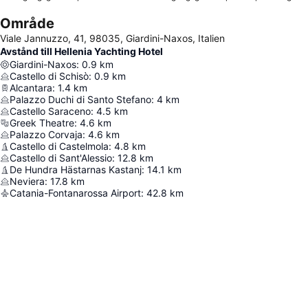
Område
Viale Jannuzzo, 41, 98035, Giardini-Naxos, Italien
Avstånd till Hellenia Yachting Hotel
Giardini-Naxos
:
0.9
km
Castello di Schisò
:
0.9
km
Alcantara
:
1.4
km
Palazzo Duchi di Santo Stefano
:
4
km
Castello Saraceno
:
4.5
km
Greek Theatre
:
4.6
km
Palazzo Corvaja
:
4.6
km
Castello di Castelmola
:
4.8
km
Castello di Sant'Alessio
:
12.8
km
De Hundra Hästarnas Kastanj
:
14.1
km
Neviera
:
17.8
km
Catania-Fontanarossa Airport
:
42.8
km