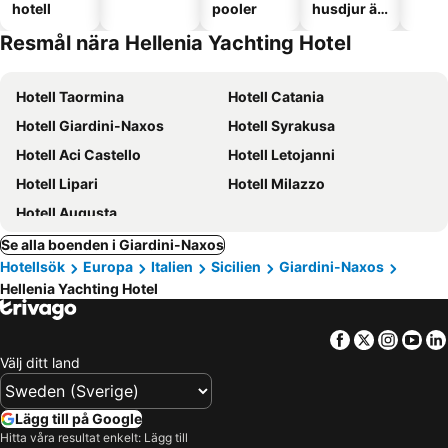
hotell
pooler
husdjur är
tillåtna
Resmål nära Hellenia Yachting Hotel
Hotell Taormina
Hotell Catania
Hotell Giardini-Naxos
Hotell Syrakusa
Hotell Aci Castello
Hotell Letojanni
Hotell Lipari
Hotell Milazzo
Hotell Augusta
Se alla boenden i Giardini-Naxos
Hotellsök
Europa
Italien
Sicilien
Giardini-Naxos
Hellenia Yachting Hotel
Facebook
Twitter
Insta
Yo
Välj ditt land
Lägg till på Google
Hitta våra resultat enkelt: Lägg till