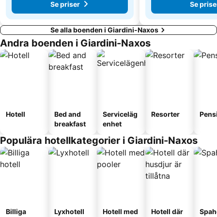
Se priser
Se prise
Se alla boenden i Giardini-Naxos
Andra boenden i Giardini-Naxos
Hotell
Bed and
Serviceläg
Resorter
Pens
breakfast
enhet
Populära hotellkategorier i Giardini-Naxos
Billiga
Lyxhotell
Hotell med
Hotell där
Spah