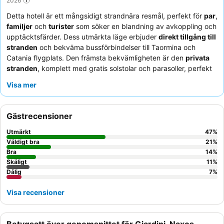
Detta hotell är ett mångsidigt strandnära resmål, perfekt för
par
,
familjer
och
turister
som söker en blandning av avkoppling och
upptäcktsfärder. Dess utmärkta läge erbjuder
direkt tillgång till
stranden
och bekväma bussförbindelser till Taormina och
Catania flygplats. Den främsta bekvämligheten är den
privata
stranden
, komplett med gratis solstolar och parasoller, perfekt
för att njuta av solen. Gästerna berömmer konsekvent den
Visa mer
gästvänliga och vänliga personalen
och den varierade
frukostbuffén med lokala sicilianska specialiteter. För den bästa
upplevelsen, välj rum på högre våningar för att njuta av
Gästrecensioner
fantastisk havsutsikt eller utsikt över Etna.
Utmärkt
47
%
Väldigt bra
21
%
Bra
14
%
Skäligt
11
%
Dålig
7
%
Visa recensioner