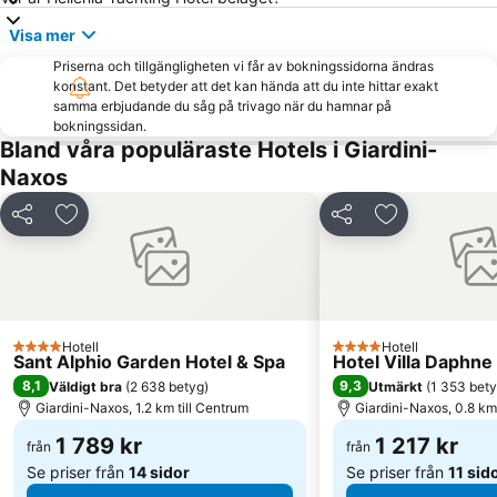
Schiso's slott
Piazza del Duomo
Visa mer
Via Teatro Greco
San Cristofaro
Priserna och tillgängligheten vi får av bokningssidorna ändras
Spiaggia Marinello
Reggio Calabria Airport
konstant. Det betyder att det kan hända att du inte hittar exakt
Via Marina
Mamma Rosa
samma erbjudande du såg på trivago när du hamnar på
bokningssidan.
Taormina-Giardini Railway Station
Isola Bella
Bland våra populäraste Hotels i Giardini-
Praiola
Cyklopernas Öar
Naxos
Borgo Sanzio
San Leone Rapisardi
Dela
Lägg till i Mina Favoriter
Dela
Lägg till i Mi
Catania Tango Festival
Baia del Tono
Porto di Messina
Cathedral of Messina
San Giovanni di Malta
Hotell
Hotell
4 Stjärnor
4 Stjärnor
Sant Alphio Garden Hotel & Spa
Hotel Villa Daphne
8,1
9,3
Väldigt bra
(
2 638 betyg
)
Utmärkt
(
1 353 bet
Giardini-Naxos, 1.2 km till Centrum
Giardini-Naxos, 0.8 km
1 789 kr
1 217 kr
från
från
Se priser från
14 sidor
Se priser från
11 sid