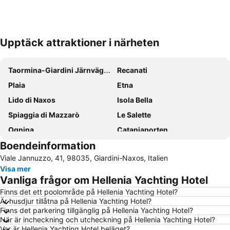
Upptäck attraktioner i närheten
Förstora kartan
Taormina-Giardini Järnvägsstation
Recanati
Plaia
Etna
Lido di Naxos
Isola Bella
Spiaggia di Mazzarò
Le Salette
Ognina
Cataniaporten
Boendeinformation
Aci Trezza
Via Etnea
Viale Jannuzzo, 41, 98035, Giardini-Naxos, Italien
Fontanarossa
Grekiska Teatern
Visa mer
Porto di Catania
Tindari
Vanliga frågor om Hellenia Yachting Hotel
Lido la Romantica
Botaniska trädgården
Finns det ett poolområde på Hellenia Yachting Hotel?
Är husdjur tillåtna på Hellenia Yachting Hotel?
Corso Umberto
Isola Bella
Finns det parkering tillgänglig på Hellenia Yachting Hotel?
Fondachello
Piazza del Duomo
När är incheckning och utcheckning på Hellenia Yachting Hotel?
Var är Hellenia Yachting Hotel beläget?