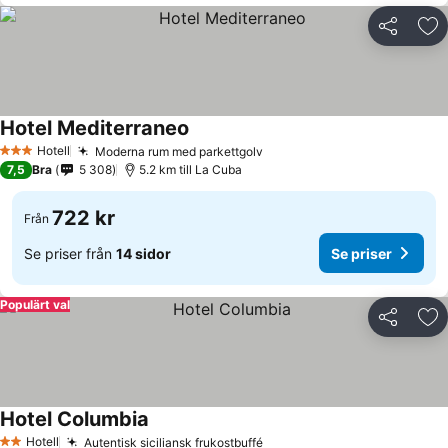
Dela
Läg
Hotel Mediterraneo
Se priser
Hotell
Moderna rum med parkettgolv
Se priser
3 Stjärnor
7,5
Bra
5 308
5.2 km till La Cuba
722 kr
Från
Se priser från
14 sidor
Se priser
Populärt val
Dela
Läg
Hotel Columbia
Se priser
Hotell
Autentisk siciliansk frukostbuffé
Se priser