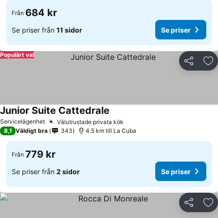
684 kr
Från
Se priser från
11 sidor
Se priser
Populärt val
Dela
Läg
Junior Suite Cattedrale
Se priser
Servicelägenhet
Välutrustade privata kök
Se priser
8,1
Väldigt bra
343
4.5 km till La Cuba
779 kr
Från
Se priser från
2 sidor
Se priser
Dela
Läg