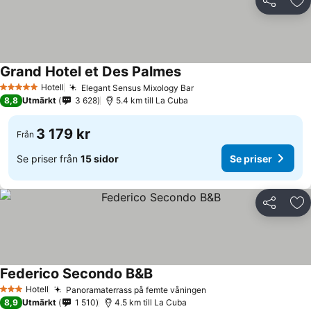
Dela
Läg
Grand Hotel et Des Palmes
Se priser
Hotell
Elegant Sensus Mixology Bar
Se priser
5 Stjärnor
8,8
Utmärkt
3 628
5.4 km till La Cuba
3 179 kr
Från
Se priser från
15 sidor
Se priser
Dela
Läg
Federico Secondo B&B
Se priser
Hotell
Panoramaterrass på femte våningen
Se priser
3 Stjärnor
8,9
Utmärkt
1 510
4.5 km till La Cuba