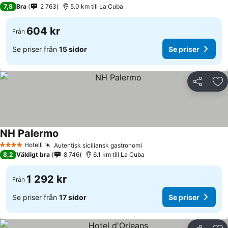
2 Stjärnor
7,8
Bra
2 763
5.0 km till La Cuba
604 kr
Från
Se priser från
15 sidor
Se priser
Dela
Läg
NH Palermo
Se priser
Hotell
Autentisk siciliansk gastronomi
Se priser
4 Stjärnor
8,2
Väldigt bra
8 746
6.1 km till La Cuba
1 292 kr
Från
Se priser från
17 sidor
Se priser