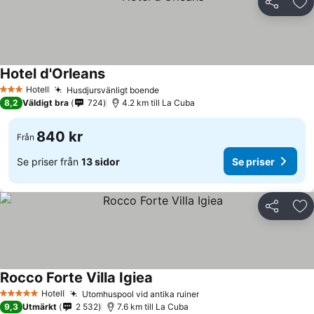
Dela
Läg
Hotel d'Orleans
Se priser
Hotell
Husdjursvänligt boende
Se priser
3 Stjärnor
8,2
Väldigt bra
724
4.2 km till La Cuba
840 kr
Från
Se priser från
13 sidor
Se priser
Dela
Läg
Rocco Forte Villa Igiea
Se priser
Hotell
Utomhuspool vid antika ruiner
Se priser
5 Stjärnor
9,3
Utmärkt
2 532
7.6 km till La Cuba