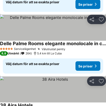
Välj datum för att se exakta priser
Se priser
Dela
Läg
Delle Palme Rooms elegante monolocale in centro
Se priser
Servicelägenhet
Välutrustat pentry
Se priser
5 Stjärnor
8,8
Utmärkt
264
5.4 km till La Cuba
Välj datum för att se exakta priser
Se priser
Dela
Läg
38 Aira Hotels