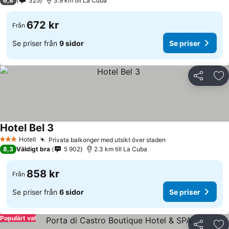
6,8
325
3.9 km till La Cuba
672 kr
Från
Se priser från
9 sidor
Se priser
Dela
Läg
Hotel Bel 3
Se priser
Hotell
Privata balkonger med utsikt över staden
Se priser
3 Stjärnor
8,3
Väldigt bra
5 902
2.3 km till La Cuba
858 kr
Från
Se priser från
6 sidor
Se priser
Populärt val