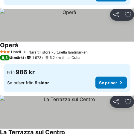
Dela
Läg
Operà
Se priser
Hotell
Nära till stora kulturella landmärken
Se priser
3 Stjärnor
9,3
Utmärkt
1 973
5.2 km till La Cuba
986 kr
Från
Se priser från
9 sidor
Se priser
Dela
Läg
La Terrazza sul Centro