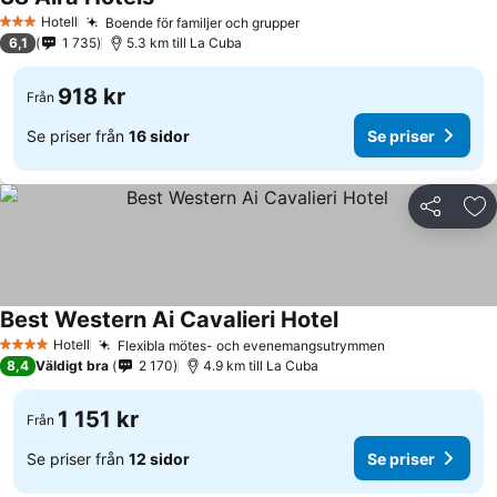
Se priser
Hotell
Boende för familjer och grupper
Se priser
3 Stjärnor
6,1
1 735
5.3 km till La Cuba
918 kr
Från
Se priser från
16 sidor
Se priser
Dela
Läg
Best Western Ai Cavalieri Hotel
Se priser
Hotell
Flexibla mötes- och evenemangsutrymmen
Se priser
4 Stjärnor
8,4
Väldigt bra
2 170
4.9 km till La Cuba
1 151 kr
Från
Se priser från
12 sidor
Se priser