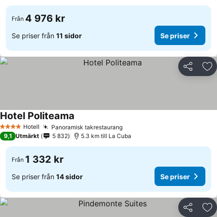
4 976 kr
Från
Se priser från
11 sidor
Se priser
Dela
Läg
Hotel Politeama
Se priser
Hotell
Panoramisk takrestaurang
Se priser
4 Stjärnor
9,1
Utmärkt
5 832
5.3 km till La Cuba
1 332 kr
Från
Se priser från
14 sidor
Se priser
Dela
Läg