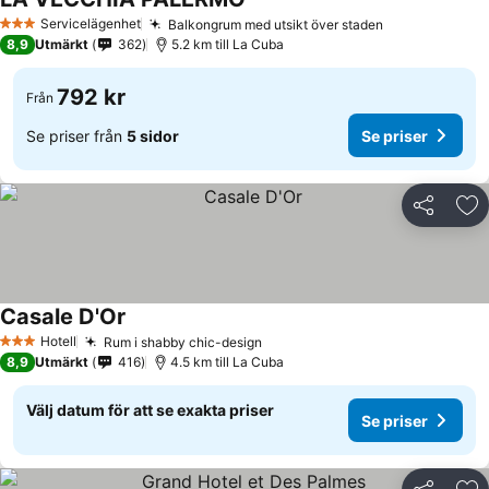
Se priser
Servicelägenhet
Balkongrum med utsikt över staden
Se priser
3 Stjärnor
8,9
Utmärkt
362
5.2 km till La Cuba
792 kr
Från
Se priser från
5 sidor
Se priser
Dela
Läg
Casale D'Or
Se priser
Hotell
Rum i shabby chic-design
Se priser
3 Stjärnor
8,9
Utmärkt
416
4.5 km till La Cuba
Välj datum för att se exakta priser
Se priser