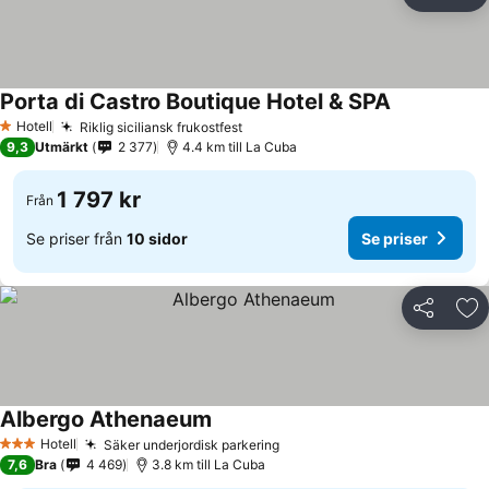
Dela
Läg
Porta di Castro Boutique Hotel & SPA
Se priser
Hotell
Riklig siciliansk frukostfest
Se priser
1 Stjärnor
9,3
Utmärkt
2 377
4.4 km till La Cuba
1 797 kr
Från
Se priser från
10 sidor
Se priser
Dela
Läg
Albergo Athenaeum
Se priser
Hotell
Säker underjordisk parkering
Se priser
3 Stjärnor
7,6
Bra
4 469
3.8 km till La Cuba