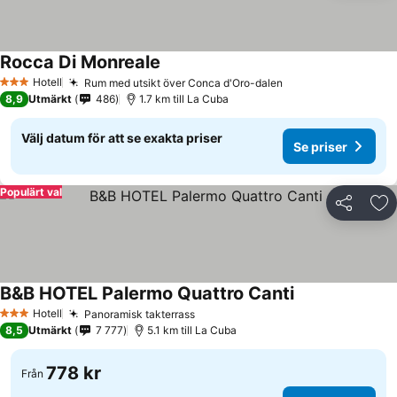
Rocca Di Monreale
Se priser
Hotell
Rum med utsikt över Conca d'Oro-dalen
Se priser
3 Stjärnor
8,9
Utmärkt
486
1.7 km till La Cuba
Välj datum för att se exakta priser
Se priser
Populärt val
Dela
Läg
B&B HOTEL Palermo Quattro Canti
Se priser
Hotell
Panoramisk takterrass
Se priser
3 Stjärnor
8,5
Utmärkt
7 777
5.1 km till La Cuba
778 kr
Från