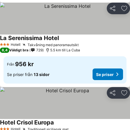
Dela
Läg
La Serenissima Hotel
Se priser
Hotell
Takvåning med panoramautsikt
Se priser
3 Stjärnor
8,4
Väldigt bra
729
5.5 km till La Cuba
956 kr
Från
Se priser från
13 sidor
Se priser
Dela
Läg
Hotel Crisol Europa
Se priser
Hotell
Traditionell siciliansk mat