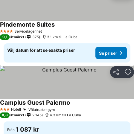
Pindemonte Suites
Se priser
Servicelägenhet
4 Stjärnor
9,1
Utmärkt
375
3.1 km till La Cuba
Välj datum för att se exakta priser
Se priser
Dela
Läg
Camplus Guest Palermo
Se priser
Hotell
Välutrustat gym
Se priser
3 Stjärnor
8,8
Utmärkt
2 145
4.3 km till La Cuba
1 087 kr
Från