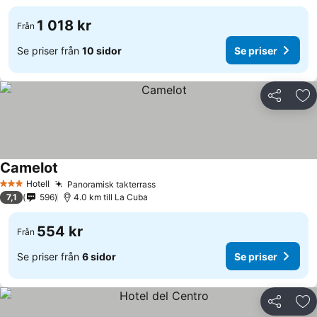
1 018 kr
Från
Se priser från
10 sidor
Se priser
Dela
Läg
Camelot
Se priser
Hotell
Panoramisk takterrass
Se priser
3 Stjärnor
7,1
596
4.0 km till La Cuba
554 kr
Från
Se priser från
6 sidor
Se priser
Dela
Läg