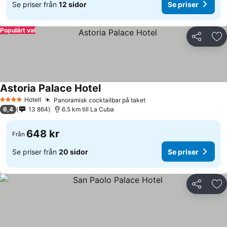
Se priser från
12 sidor
Se priser
Populärt val
Dela
Läg
Astoria Palace Hotel
Se priser
Hotell
Panoramisk cocktailbar på taket
Se priser
4 Stjärnor
6,4
13 864
6.5 km till La Cuba
648 kr
Från
Se priser från
20 sidor
Se priser
Dela
Läg