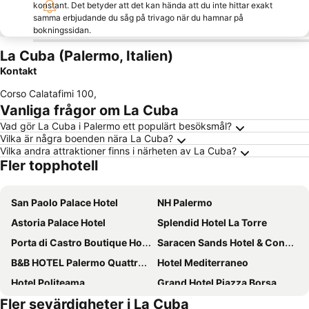
konstant. Det betyder att det kan hända att du inte hittar exakt
samma erbjudande du såg på trivago när du hamnar på
bokningssidan.
La Cuba (Palermo, Italien)
Kontakt
Corso Calatafimi 100
,
Vanliga frågor om La Cuba
Vad gör La Cuba i Palermo ett populärt besöksmål?
Vilka är några boenden nära La Cuba?
Vilka andra attraktioner finns i närheten av La Cuba?
Fler topphotell
San Paolo Palace Hotel
NH Palermo
Astoria Palace Hotel
Splendid Hotel La Torre
Porta di Castro Boutique Hotel & SPA
Saracen Sands Hotel & Congress Centre
B&B HOTEL Palermo Quattro Canti
Hotel Mediterraneo
Hotel Politeama
Grand Hotel Piazza Borsa
Fler sevärdigheter i La Cuba
Grand Hotel Wagner
President Hotel Palermo