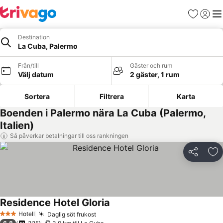
Favoriter
Logga 
Me
Destination
La Cuba, Palermo
Från/till
Gäster och rum
Välj datum
2 gäster, 1 rum
Sortera
Filtrera
Karta
Boenden i Palermo nära La Cuba (Palermo,
Italien)
Så påverkar betalningar till oss rankningen
Dela
Läg
Residence Hotel Gloria
Se priser
Hotell
Daglig söt frukost
Se priser
3 Stjärnor