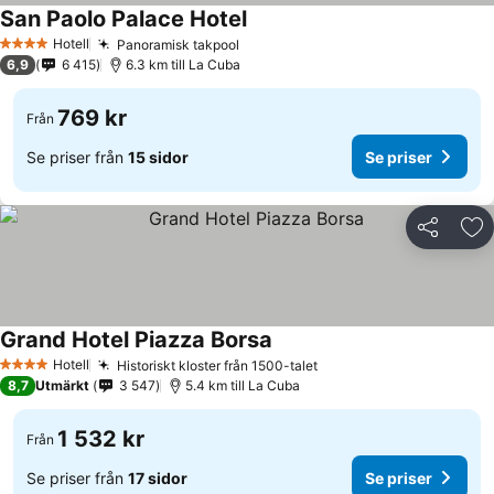
San Paolo Palace Hotel
Se priser
Hotell
Panoramisk takpool
Se priser
4 Stjärnor
6,9
6 415
6.3 km till La Cuba
769 kr
Från
Se priser från
15 sidor
Se priser
Dela
Läg
Grand Hotel Piazza Borsa
Se priser
Hotell
Historiskt kloster från 1500-talet
Se priser
4 Stjärnor
8,7
Utmärkt
3 547
5.4 km till La Cuba
1 532 kr
Från
Se priser från
17 sidor
Se priser