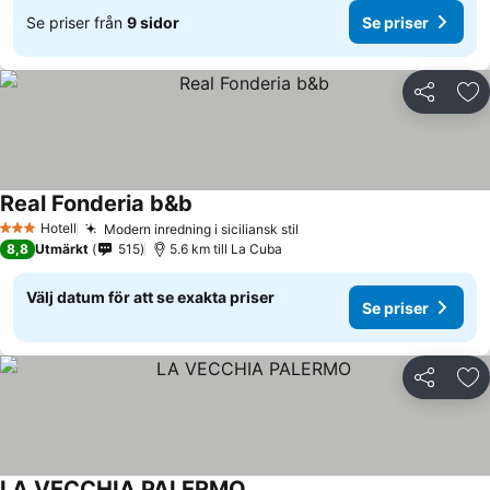
Se priser från
9 sidor
Se priser
Dela
Läg
Real Fonderia b&b
Se priser
Hotell
Modern inredning i siciliansk stil
Se priser
3 Stjärnor
8,8
Utmärkt
515
5.6 km till La Cuba
Välj datum för att se exakta priser
Se priser
Dela
Läg
LA VECCHIA PALERMO