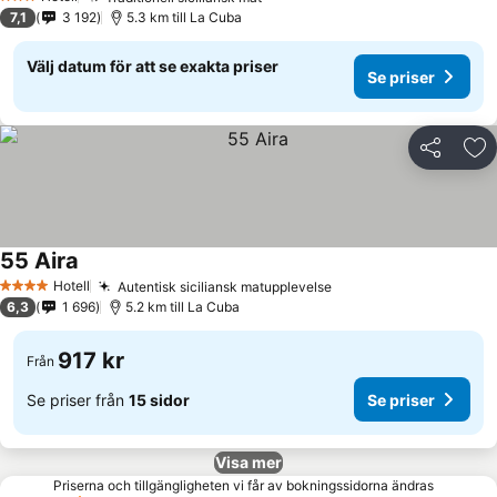
Se priser
3 Stjärnor
7,1
3 192
5.3 km till La Cuba
Välj datum för att se exakta priser
Se priser
Dela
Läg
55 Aira
Se priser
Hotell
Autentisk siciliansk matupplevelse
Se priser
4 Stjärnor
6,3
1 696
5.2 km till La Cuba
917 kr
Från
Se priser från
15 sidor
Se priser
Visa mer
Priserna och tillgängligheten vi får av bokningssidorna ändras