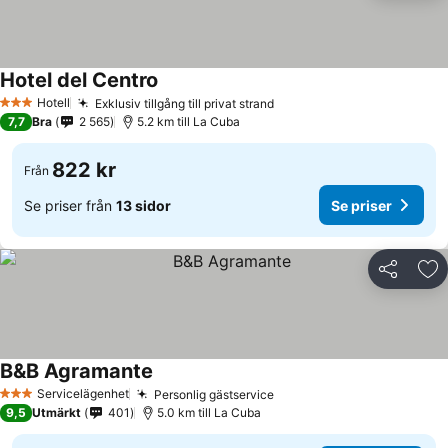
Hotel del Centro
Se priser
Hotell
Exklusiv tillgång till privat strand
Se priser
3 Stjärnor
7,7
Bra
2 565
5.2 km till La Cuba
822 kr
Från
Se priser från
13 sidor
Se priser
Dela
Läg
B&B Agramante
Se priser
Servicelägenhet
Personlig gästservice
Se priser
3 Stjärnor
9,5
Utmärkt
401
5.0 km till La Cuba