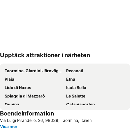
Upptäck attraktioner i närheten
Förstora kartan
Taormina-Giardini Järnvägsstation
Recanati
Plaia
Etna
Lido di Naxos
Isola Bella
Spiaggia di Mazzarò
Le Salette
Ognina
Cataniaporten
Boendeinformation
Aci Trezza
Spiaggia Pace
Via Luigi Pirandello, 26, 98039, Taormina, Italien
Via Etnea
Fontanarossa
Visa mer
Grekiska Teatern
Tindari