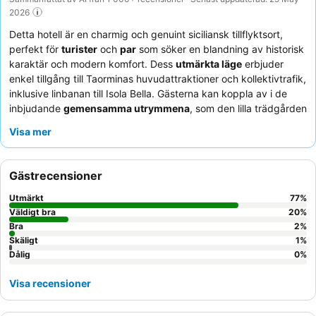
2026
Detta hotell är en charmig och genuint siciliansk tillflyktsort,
perfekt för
turister
och
par
som söker en blandning av historisk
karaktär och modern komfort. Dess
utmärkta läge
erbjuder
enkel tillgång till Taorminas huvudattraktioner och kollektivtrafik,
inklusive linbanan till Isola Bella. Gästerna kan koppla av i de
inbjudande
gemensamma utrymmena
, som den lilla trädgården
eller terrassen, efter en dag av utforskning. Den
exceptionella
Visa mer
personalen och servicen
får konsekvent högt beröm, där
gästerna känner sig som en del av familjen, och den läckra,
varierade
frukosten
med individuellt tillagat kaffe är en
Gästrecensioner
höjdpunkt. För en verkligt minnesvärd vistelse, överväg ett rum
med
balkong
för att njuta av den natursköna utsikten.
Utmärkt
77
%
Väldigt bra
20
%
Bra
2
%
Skäligt
1
%
Dålig
0
%
Visa recensioner