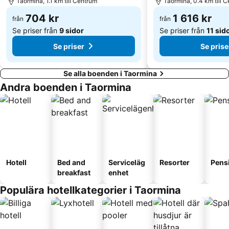
Taormina, 1.1 km till Centrum
Taormina, 0.4 km till 
704 kr
1 616 kr
från
från
Se priser från
9 sidor
Se priser från
11 sid
Se priser
Se prise
Se alla boenden i Taormina
Andra boenden i Taormina
Hotell
Bed and
Serviceläg
Resorter
Pens
breakfast
enhet
Populära hotellkategorier i Taormina