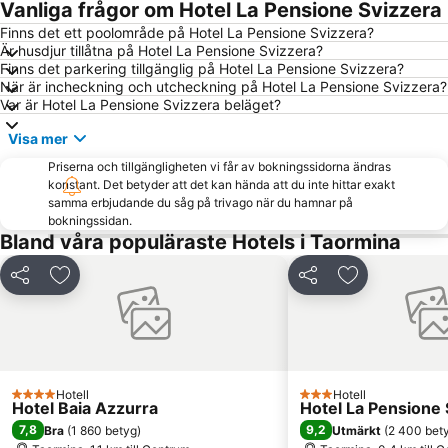
Vanliga frågor om Hotel La Pensione Svizzera
Porto di Catania
Corso Umberto
Finns det ett poolområde på Hotel La Pensione Svizzera?
Är husdjur tillåtna på Hotel La Pensione Svizzera?
Botaniska trädgården
Isola Bella
Finns det parkering tillgänglig på Hotel La Pensione Svizzera?
Lido la Romantica
Fondachello
När är incheckning och utcheckning på Hotel La Pensione Svizzera?
Var är Hotel La Pensione Svizzera beläget?
Piazza del Duomo
Via Teatro Greco
Visa mer
Piazza del Duomo
Schiso's slott
Priserna och tillgängligheten vi får av bokningssidorna ändras
Spiaggia Marinello
Reggio Calabria Airport
konstant. Det betyder att det kan hända att du inte hittar exakt
Via Marina
San Cristofaro
samma erbjudande du såg på trivago när du hamnar på
bokningssidan.
Mamma Rosa
Taormina-Giardini Railway Station
Bland våra populäraste Hotels i Taormina
Isola Bella
Praiola
Dela
Lägg till i Mina Favoriter
Dela
Lägg till i Mi
Cyklopernas Öar
Borgo Sanzio
San Leone Rapisardi
Catania Tango Festival
Baia del Tono
Porto di Messina
Cathedral of Messina
San Giovanni di Malta
Hotell
Hotell
4 Stjärnor
3 Stjärnor
Hotel Baia Azzurra
Hotel La Pensione 
7,8
9,2
Bra
(
1 860 betyg
)
Utmärkt
(
2 400 bet