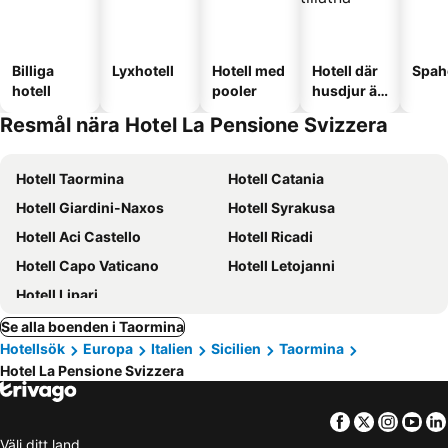
Billiga
Lyxhotell
Hotell med
Hotell där
Spah
hotell
pooler
husdjur är
tillåtna
Resmål nära Hotel La Pensione Svizzera
Hotell Taormina
Hotell Catania
Hotell Giardini-Naxos
Hotell Syrakusa
Hotell Aci Castello
Hotell Ricadi
Hotell Capo Vaticano
Hotell Letojanni
Hotell Lipari
Se alla boenden i Taormina
Hotellsök
Europa
Italien
Sicilien
Taormina
Hotel La Pensione Svizzera
Facebook
Twitter
Insta
Yo
Välj ditt land