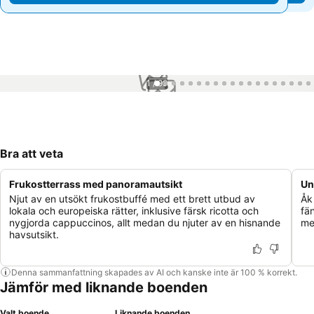
1 / 99
Bra att veta
Frukostterrass med panoramautsikt
Un
Njut av en utsökt frukostbuffé med ett brett utbud av
Åk
lokala och europeiska rätter, inklusive färsk ricotta och
fä
nygjorda cappuccinos, allt medan du njuter av en hisnande
me
havsutsikt.
Denna sammanfattning skapades av AI och kanske inte är 100 % korrekt.
Jämför med liknande boenden
Valt boende
Liknande boenden