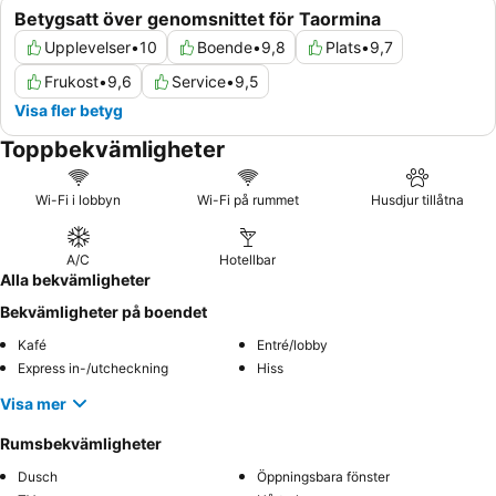
Betygsatt över genomsnittet för Taormina
Upplevelser
•
10
Boende
•
9,8
Plats
•
9,7
Frukost
•
9,6
Service
•
9,5
Visa fler betyg
Toppbekvämligheter
Wi-Fi i lobbyn
Wi-Fi på rummet
Husdjur tillåtna
A/C
Hotellbar
Alla bekvämligheter
Bekvämligheter på boendet
Kafé
Entré/lobby
Express in-/utcheckning
Hiss
Visa mer
Rumsbekvämligheter
Dusch
Öppningsbara fönster