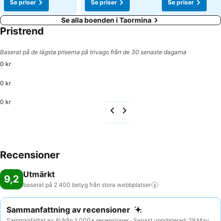
Se priser
Se priser
Se priser
Se alla boenden i Taormina
Pristrend
Baserat på de lägsta priserna på trivago från de 30 senaste dagarna
0 kr
0 kr
0 kr
Recensioner
Utmärkt
9,2
baserat på 2 400 betyg från stora
webbplatser
Sammanfattning av recensioner
Sammanfattat av AI från 1 000+ recensioner · Senast uppdaterad: 29 May