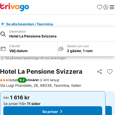
Favoriter
Logga 
Me
Se alla boenden i Taormina
Destination
Hotel La Pensione Svizzera
Från/till
Gäster och rum
Välj datum
2 gäster, 1 rum
Så påverkar betalningar till oss rankningen
Hotel La Pensione Svizzera
Dela
Läg
Hotell
9,2
Utmärkt
(
2 400 betyg
)
3 Stjärnor
Via Luigi Pirandello, 26, 98039, Taormina, Italien
1 616 kr
1 616 kr
från
från
Se priser från
11 sidor
Se priser från
11 sidor
Se priser
Se priser