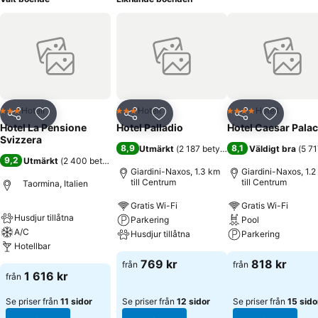
Hotell
Hotell
Hotell
3 Stjärnor
3 Stjärnor
4 Stjärnor
Dela
Lägg till i Mina Favoriter
Dela
Lägg till i Mina Favoriter
Dela
Lägg till
Hotel La Pensione
Hotel Palladio
Hotel Caesar Pala
Svizzera
8,9
8,1
Utmärkt
(
2 187 betyg
)
Väldigt bra
(
5 71
9,2
Utmärkt
(
2 400 betyg
)
Giardini-Naxos, 1.3 km
Giardini-Naxos, 1.2
till Centrum
till Centrum
Taormina, Italien
Gratis Wi-Fi
Gratis Wi-Fi
Husdjur tillåtna
Parkering
Pool
A/C
Husdjur tillåtna
Parkering
Hotellbar
769 kr
818 kr
från
från
1 616 kr
från
Se priser från
11 sidor
Se priser från
12 sidor
Se priser från
15 sido