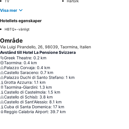
TV
Hårtork
Visa mer
Hotellets egenskaper
HBTQ+-vänligt
Område
Via Luigi Pirandello, 26, 98039, Taormina, Italien
Avstånd till Hotel La Pensione Svizzera
Greek Theatre
:
0.2
km
Taormina
:
0.4
km
Palazzo Corvaja
:
0.4
km
Castello Saraceno
:
0.7
km
Palazzo Duchi di Santo Stefano
:
1
km
Grotta Azzurra
:
1.1
km
Taormina-Giardini
:
1.3
km
Castello di Castelmola
:
1.5
km
Castello di Schisò
:
3.8
km
Castello di Sant'Alessio
:
8.1
km
Cuba di Santa Domenica
:
17
km
Reggio Calabria Airport
:
39.7
km