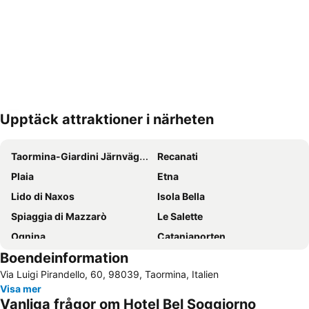
Upptäck attraktioner i närheten
Förstora kartan
Taormina-Giardini Järnvägsstation
Recanati
Plaia
Etna
Lido di Naxos
Isola Bella
Spiaggia di Mazzarò
Le Salette
Ognina
Cataniaporten
Boendeinformation
Aci Trezza
Via Etnea
Via Luigi Pirandello, 60, 98039, Taormina, Italien
Fontanarossa
Grekiska Teatern
Visa mer
Tindari
Porto di Catania
Vanliga frågor om Hotel Bel Soggiorno