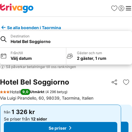
Favoriter
Logga 
Me
Se alla boenden i Taormina
Destination
Hotel Bel Soggiorno
Från/till
Gäster och rum
Välj datum
2 gäster, 1 rum
Så påverkar betalningar till oss rankningen
Hotel Bel Soggiorno
Dela
Läg
Hotell
9,0
Utmärkt
(
4 296 betyg
)
3 Stjärnor
Via Luigi Pirandello, 60, 98039, Taormina, Italien
1 326 kr
1 326 kr
från
från
Se priser från
12 sidor
Se priser från
12 sidor
Se priser
Se priser