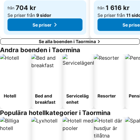
704 kr
1 616 kr
från
från
Se priser från
9 sidor
Se priser från
11 sid
Se priser
Se prise
Se alla boenden i Taormina
Andra boenden i Taormina
Hotell
Bed and
Serviceläg
Resorter
Pens
breakfast
enhet
Populära hotellkategorier i Taormina