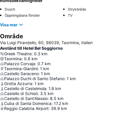
Rumsbekvämligheter
Dusch
Strykbräda
Öppningsbara fönster
TV
Visa mer
Område
Via Luigi Pirandello, 60, 98039, Taormina, Italien
Avstånd till Hotel Bel Soggiorno
Greek Theatre
:
0.3
km
Taormina
:
0.6
km
Palazzo Corvaja
:
0.7
km
Taormina-Giardini
:
1
km
Castello Saraceno
:
1
km
Palazzo Duchi di Santo Stefano
:
1
km
Grotta Azzurra
:
1
km
Castello di Castelmola
:
1.8
km
Castello di Schisò
:
3.5
km
Castello di Sant'Alessio
:
8.5
km
Cuba di Santa Domenica
:
17.2
km
Reggio Calabria Airport
:
39.9
km