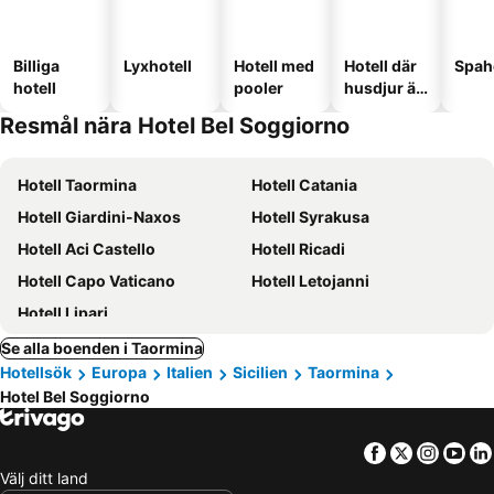
Billiga
Lyxhotell
Hotell med
Hotell där
Spah
hotell
pooler
husdjur är
tillåtna
Resmål nära Hotel Bel Soggiorno
Hotell Taormina
Hotell Catania
Hotell Giardini-Naxos
Hotell Syrakusa
Hotell Aci Castello
Hotell Ricadi
Hotell Capo Vaticano
Hotell Letojanni
Hotell Lipari
Se alla boenden i Taormina
Hotellsök
Europa
Italien
Sicilien
Taormina
Hotel Bel Soggiorno
Facebook
Twitter
Insta
Yo
Välj ditt land