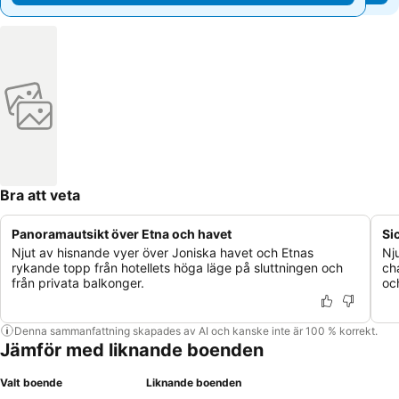
Bra att veta
Panoramautsikt över Etna och havet
Si
Njut av hisnande vyer över Joniska havet och Etnas
Nj
rykande topp från hotellets höga läge på sluttningen och
ch
från privata balkonger.
oc
Denna sammanfattning skapades av AI och kanske inte är 100 % korrekt.
Jämför med liknande boenden
Valt boende
Liknande boenden