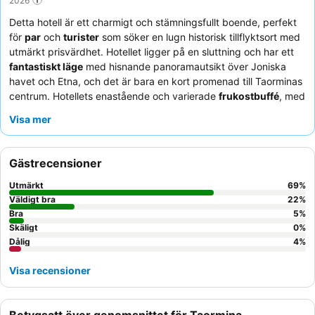
Detta hotell är ett charmigt och stämningsfullt boende, perfekt
för
par
och
turister
som söker en lugn historisk tillflyktsort med
utmärkt prisvärdhet. Hotellet ligger på en sluttning och har ett
fantastiskt läge
med hisnande panoramautsikt över Joniska
havet och Etna, och det är bara en kort promenad till Taorminas
centrum. Hotellets enastående och varierade
frukostbuffé
, med
färska lokala produkter och hemlagade rätter, är en stor
Visa mer
höjdpunkt. Gästerna berömmer konsekvent den exceptionella
personalen, som är vänlig, välkomnande och otroligt hjälpsam,
vilket skapar en varm, familjär atmosfär. För den bästa
Gästrecensioner
upplevelsen, överväg att be om ett rum som vetter mot
trädgården för en lugnare vistelse.
Utmärkt
69
%
Väldigt bra
22
%
Bra
5
%
Skäligt
0
%
Dålig
4
%
Visa recensioner