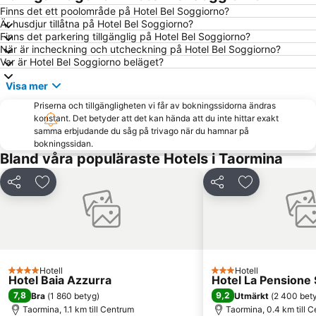
Botaniska trädgården
Isola Bella
Finns det ett poolområde på Hotel Bel Soggiorno?
Är husdjur tillåtna på Hotel Bel Soggiorno?
Corso Umberto
Lido la Romantica
Finns det parkering tillgänglig på Hotel Bel Soggiorno?
Fondachello
Piazza del Duomo
När är incheckning och utcheckning på Hotel Bel Soggiorno?
Var är Hotel Bel Soggiorno beläget?
Via Teatro Greco
Piazza del Duomo
Visa mer
Schiso's slott
Spiaggia Marinello
Priserna och tillgängligheten vi får av bokningssidorna ändras
Reggio Calabria Airport
Via Marina
konstant. Det betyder att det kan hända att du inte hittar exakt
San Cristofaro
Taormina-Giardini Railway Station
samma erbjudande du såg på trivago när du hamnar på
bokningssidan.
Isola Bella
Mamma Rosa
Bland våra populäraste Hotels i Taormina
Praiola
Cyklopernas Öar
Dela
Lägg till i Mina Favoriter
Dela
Lägg till i Mi
Borgo Sanzio
San Leone Rapisardi
Catania Tango Festival
Baia del Tono
Porto di Messina
Cathedral of Messina
San Giovanni di Malta
Hotell
Hotell
4 Stjärnor
3 Stjärnor
Hotel Baia Azzurra
Hotel La Pensione 
7,8
9,2
Bra
(
1 860 betyg
)
Utmärkt
(
2 400 bet
Taormina, 1.1 km till Centrum
Taormina, 0.4 km till 