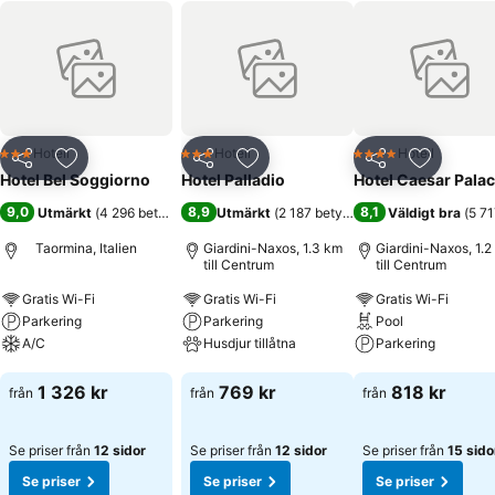
Hotell
Hotell
Hotell
3 Stjärnor
3 Stjärnor
4 Stjärnor
Dela
Lägg till i Mina Favoriter
Dela
Lägg till i Mina Favoriter
Dela
Lägg till
Hotel Bel Soggiorno
Hotel Palladio
Hotel Caesar Pala
9,0
8,9
8,1
Utmärkt
(
4 296 betyg
)
Utmärkt
(
2 187 betyg
)
Väldigt bra
(
5 71
Taormina, Italien
Giardini-Naxos, 1.3 km
Giardini-Naxos, 1.2
till Centrum
till Centrum
Gratis Wi-Fi
Gratis Wi-Fi
Gratis Wi-Fi
Parkering
Parkering
Pool
A/C
Husdjur tillåtna
Parkering
Se priser
Se priser
Se priser
1 326 kr
769 kr
818 kr
från
från
från
Se priser från
12 sidor
Se priser från
12 sidor
Se priser från
15 sido
Se priser
Se priser
Se priser