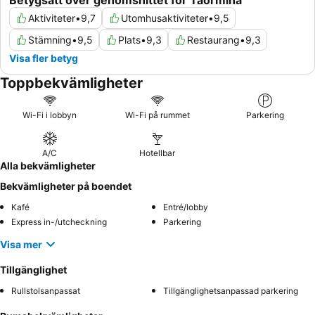
Betygsatt över genomsnittet för Taormina
Aktiviteter
•
9,7
Utomhusaktiviteter
•
9,5
Stämning
•
9,5
Plats
•
9,3
Restaurang
•
9,3
Visa fler betyg
Toppbekvämligheter
Wi-Fi i lobbyn
Wi-Fi på rummet
Parkering
A/C
Hotellbar
Alla bekvämligheter
Bekvämligheter på boendet
Kafé
Entré/lobby
Express in-/utcheckning
Parkering
Visa mer
Tillgänglighet
Rullstolsanpassat
Tillgänglighetsanpassad parkering