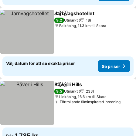
Jarnvagshotellet
Dela
Lägg till i Mina Favoriter
9,2
Utmärkt
18
Falköping, 11.3 km till Skara
Välj datum för att se exakta priser
Se priser
Bäverli Hills
Dela
Lägg till i Mina Favoriter
9,5
Utmärkt
233
Lidköping, 16.6 km till Skara
Förtrollande filminspirerad inredning
1 785 kr
Från