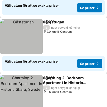
Välj datum för att se exakta priser
Se priser
Gäststugan
Dela
Lägg till i Mina Favoriter
/
Inget betyg tillgängligt
2.0 km till Centrum
Välj datum för att se exakta priser
Se priser
Charming 2-Bedroom
Dela
Lägg till i Mina Favoriter
Apartment In Historic
Skara, Sweden
/
Inget betyg tillgängligt
0.6 km till Centrum