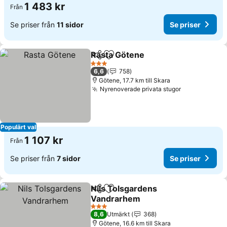
1 483 kr
Från
Se priser från
11 sidor
Se priser
Rasta Götene
Dela
Lägg till i Mina Favoriter
3 Stjärnor
6,6
758
Götene, 17.7 km till Skara
Nyrenoverade privata stugor
Populärt val
1 107 kr
Från
Se priser från
7 sidor
Se priser
Nils Tolsgardens
Dela
Lägg till i Mina Favoriter
Vandrarhem
3 Stjärnor
8,6
Utmärkt
368
Götene, 16.6 km till Skara