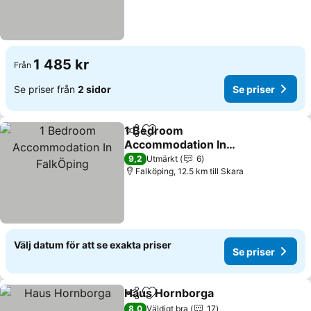
1 485 kr
Från
Se priser från
2 sidor
Se priser
1 Bedroom
Dela
Lägg till i Mina Favoriter
Accommodation In
FalkÖping
9,2
Utmärkt
6
Falköping, 12.5 km till Skara
Välj datum för att se exakta priser
Se priser
Haus Hornborga
Dela
Lägg till i Mina Favoriter
8,0
Väldigt bra
17