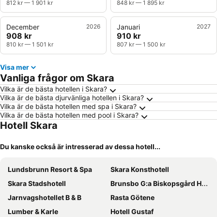
812 kr
—
1 901 kr
848 kr
—
1 895 kr
December
2026
Januari
2027
908 kr
910 kr
810 kr
—
1 501 kr
807 kr
—
1 500 kr
Visa mer
Vanliga frågor om Skara
Vilka är de bästa hotellen i Skara?
Vilka är de bästa djurvänliga hotellen i Skara?
Vilka är de bästa hotellen med spa i Skara?
Vilka är de bästa hotellen med pool i Skara?
Hotell Skara
Du kanske också är intresserad av dessa hotell...
Lundsbrunn Resort & Spa
Skara Konsthotell
Skara Stadshotell
Brunsbo G:a Biskopsgård Hotell & Konferens
Jarnvagshotellet B & B
Rasta Götene
Lumber & Karle
Hotell Gustaf