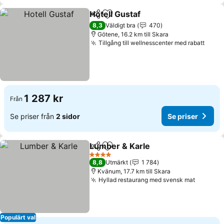
Hotell Gustaf
Dela
Lägg till i Mina Favoriter
8,3
Väldigt bra
470
Götene, 16.2 km till Skara
Tillgång till wellnesscenter med rabatt
1 287 kr
Från
Se priser från
2 sidor
Se priser
Lumber & Karle
Dela
Lägg till i Mina Favoriter
4 Stjärnor
8,8
Utmärkt
1 784
Kvänum, 17.7 km till Skara
Hyllad restaurang med svensk mat
Populärt val