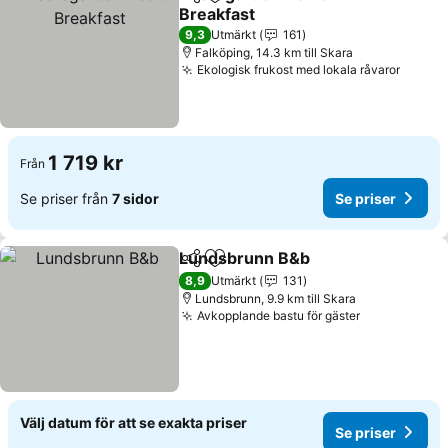
Dela
Lägg till i Mina Favoriter
Breakfast
9,3
Utmärkt
161
Falköping, 14.3 km till Skara
Ekologisk frukost med lokala råvaror
1 719 kr
Från
Se priser från
7 sidor
Se priser
Lundsbrunn B&b
Dela
Lägg till i Mina Favoriter
8,9
Utmärkt
131
Lundsbrunn, 9.9 km till Skara
Avkopplande bastu för gäster
Välj datum för att se exakta priser
Se priser