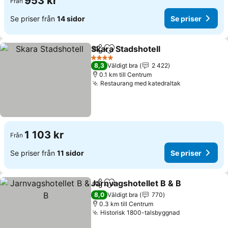
953 kr
Från
Se priser från
14 sidor
Se priser
Skara Stadshotell
Dela
Lägg till i Mina Favoriter
4 Stjärnor
8,3
Väldigt bra
2 422
0.1 km till Centrum
Restaurang med katedraltak
1 103 kr
Från
Se priser från
11 sidor
Se priser
Jarnvagshotellet B & B
Dela
Lägg till i Mina Favoriter
8,0
Väldigt bra
770
0.3 km till Centrum
Historisk 1800-talsbyggnad