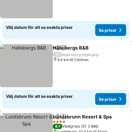
Välj datum för att se exakta priser
Se priser
Hallebergs B&B
Dela
Lägg till i Mina Favoriter
/
Inget betyg tillgängligt
6.4 km till Centrum
Välj datum för att se exakta priser
Se priser
Lundsbrunn Resort & Spa
Dela
Lägg till i Mina Favoriter
4 Stjärnor
8,1
Väldigt bra
3 886
Lundsbrunn, 10.0 km till Skara