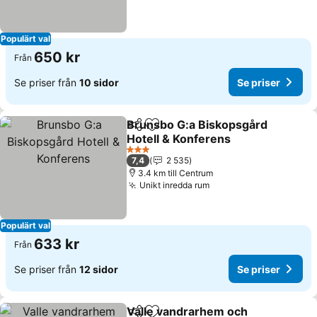
Populärt val
650 kr
Från
Se priser från
10 sidor
Se priser
Brunsbo G:a Biskopsgård
Dela
Lägg till i Mina Favoriter
Hotell & Konferens
3 Stjärnor
7,4
2 535
3.4 km till Centrum
Unikt inredda rum
Populärt val
633 kr
Från
Se priser från
12 sidor
Se priser
Valle vandrarhem och