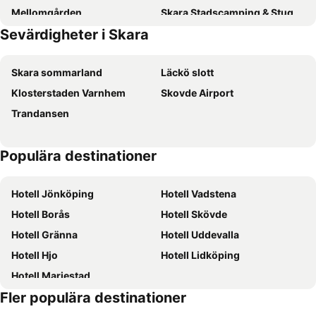
Mellomgården
Skara Stadscamping & Stugby
Sevärdigheter i Skara
Nolgårdens Turistboende
Jula Stay & Go
Stora Ekeberg 1
1 Bedroom Accommodation In FalkÖping
Skara sommarland
Läckö slott
Klosterstaden Varnhem
Skovde Airport
Trandansen
Populära destinationer
Hotell Jönköping
Hotell Vadstena
Hotell Borås
Hotell Skövde
Hotell Gränna
Hotell Uddevalla
Hotell Hjo
Hotell Lidköping
Hotell Mariestad
Fler populära destinationer