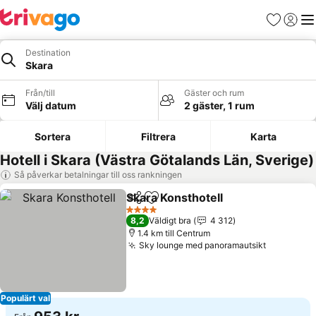
Favoriter
Logga 
Me
Destination
Skara
Från/till
Gäster och rum
Välj datum
2 gäster, 1 rum
Sortera
Filtrera
Karta
Hotell i Skara (Västra Götalands Län, Sverige)
Så påverkar betalningar till oss rankningen
Skara Konsthotell
Dela
Lägg till i Mina Favoriter
4 Stjärnor
8,2
Väldigt bra
4 312
1.4 km till Centrum
Sky lounge med panoramautsikt
Populärt val