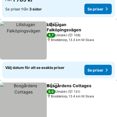
Se priser från
3 sidor
Se priser
Lillstugan
Dela
Lägg till i Mina Favoriter
Falköpingsvägen
8,7
Utmärkt
108
Broddetorp, 13.3 km till Skara
Välj datum för att se exakta priser
Se priser
Bosgårdens Cottages
Dela
Lägg till i Mina Favoriter
9,0
Utmärkt
131
Broddetorp, 13.4 km till Skara