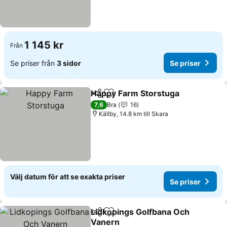
1 145 kr
Från
Se priser från
3 sidor
Se priser
Happy Farm Storstuga
Dela
Lägg till i Mina Favoriter
7,6
Bra
16
Källby, 14.8 km till Skara
Välj datum för att se exakta priser
Se priser
Lidkopings Golfbana Och
Dela
Lägg till i Mina Favoriter
Vanern