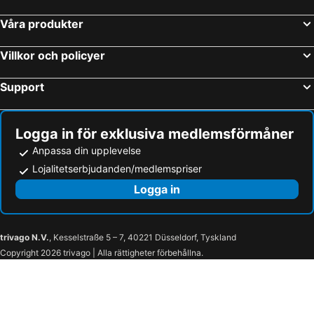
Helsingborg, Skåne län Hotell
Malmö, Skåne län Hotell
Våra produkter
Varberg, Hallands län Hotell
Uppsala, Uppsala län Hotell
Visby, Gotlands län Hotell
Kalmar, Kalmar län Hotell
Villkor och policyer
Support
Logga in för exklusiva medlemsförmåner
Anpassa din upplevelse
Lojalitetserbjudanden/medlemspriser
Logga in
trivago N.V.
, Kesselstraße 5 – 7, 40221 Düsseldorf, Tyskland
Copyright 2026 trivago | Alla rättigheter förbehållna.