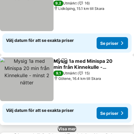
9,2
Utmärkt
16
Lidköping, 15.1 km till Skara
Välj datum för att se exakta priser
Se priser
Mysig 1a med Minispa 20
Dela
Lägg till i Mina Favoriter
min från Kinnekulle -
minst 2 nätter
9,1
Utmärkt
15
Götene, 16.4 km till Skara
Välj datum för att se exakta priser
Se priser
Visa mer