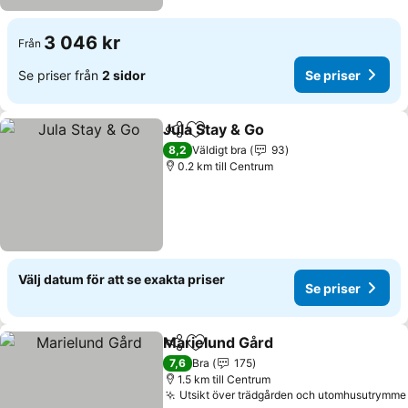
3 046 kr
Från
Se priser från
2 sidor
Se priser
Jula Stay & Go
Dela
Lägg till i Mina Favoriter
8,2
Väldigt bra
93
0.2 km till Centrum
Välj datum för att se exakta priser
Se priser
Marielund Gård
Dela
Lägg till i Mina Favoriter
7,6
Bra
175
1.5 km till Centrum
Utsikt över trädgården och utomhusutrymme