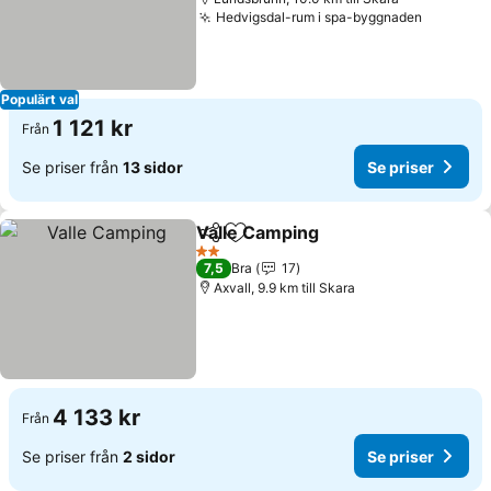
Hedvigsdal-rum i spa-byggnaden
Populärt val
1 121 kr
Från
Se priser från
13 sidor
Se priser
Valle Camping
Dela
Lägg till i Mina Favoriter
2 Stjärnor
7,5
Bra
17
Axvall, 9.9 km till Skara
4 133 kr
Från
Se priser från
2 sidor
Se priser