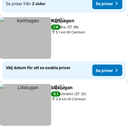
Se priser från
2 sidor
Se priser
Katthagen
Dela
Lägg till i Mina Favoriter
7,9
Bra
98
5.1 km till Centrum
Välj datum för att se exakta priser
Se priser
Lillstugan
Dela
Lägg till i Mina Favoriter
9,1
Utmärkt
20
3.6 km till Centrum