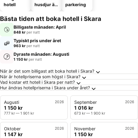
hotell
husdjur är
parkering
tillåtna
Bästa tiden att boka hotell i Skara
Billigaste månaden: April
848 kr
per natt
Typiskt pris under året
963 kr
per natt
Dyraste månaden: Augusti
1 150 kr
per natt
Vanliga frågor om Skara
När är det som billigast att boka hotell i Skara?
När är hotellpriserna som högst i Skara?
Vad kostar ett hotell i Skara per natt?
Hur ändras hotellpriserna i Skara under året?
Augusti
2026
September
2026
1 150 kr
1 016 kr
777 kr
—
1 901 kr
673 kr
—
1 900 kr
Oktober
2026
November
2026
1 147 kr
1 150 kr