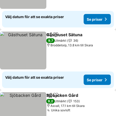
Välj datum för att se exakta priser
Se priser
Gästhuset Sätuna
Dela
Lägg till i Mina Favoriter
9,7
Utmärkt
36
Broddetorp, 13.8 km till Skara
Välj datum för att se exakta priser
Se priser
Sjöbacken Gård
Dela
Lägg till i Mina Favoriter
9,2
Utmärkt
153
Axvall, 17.1 km till Skara
Unika sovloft