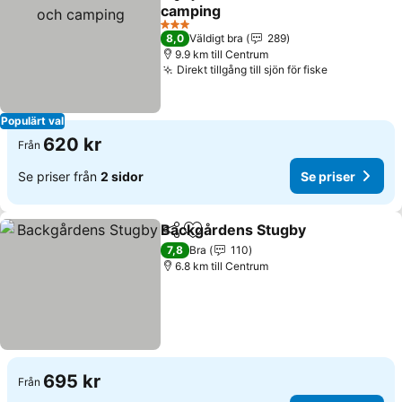
Dela
Lägg till i Mina Favoriter
camping
3 Stjärnor
8,0
Väldigt bra
289
9.9 km till Centrum
Direkt tillgång till sjön för fiske
Populärt val
620 kr
Från
Se priser från
2 sidor
Se priser
Backgårdens Stugby
Dela
Lägg till i Mina Favoriter
7,8
Bra
110
6.8 km till Centrum
695 kr
Från