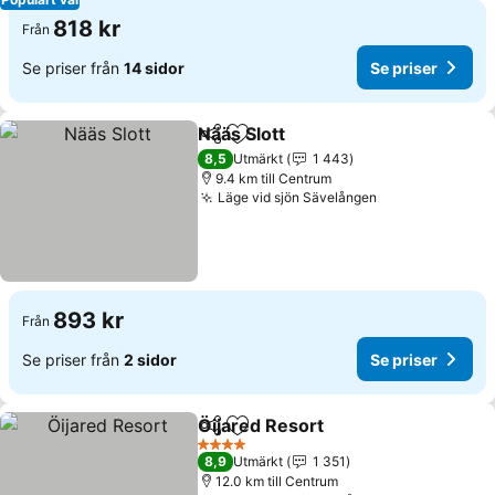
818 kr
Från
Se priser från
14 sidor
Se priser
Nääs Slott
Dela
Lägg till i Mina Favoriter
8,5
Utmärkt
1 443
9.4 km till Centrum
Läge vid sjön Sävelången
893 kr
Från
Se priser från
2 sidor
Se priser
Öijared Resort
Dela
Lägg till i Mina Favoriter
4 Stjärnor
8,9
Utmärkt
1 351
12.0 km till Centrum