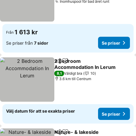
Inomhuspool för bad året runt
1 613 kr
Från
Se priser från
7 sidor
Se priser
2 Bedroom
Dela
Lägg till i Mina Favoriter
Accommodation In Lerum
8,1
Väldigt bra
10
3.6 km till Centrum
Välj datum för att se exakta priser
Se priser
Nature- & lakeside
Dela
Lägg till i Mina Favoriter