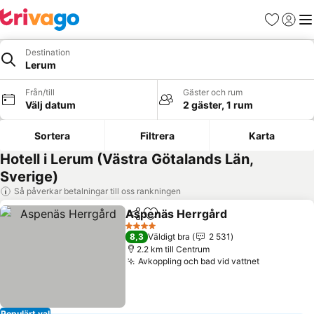
Favoriter
Logga 
Me
Destination
Lerum
Från/till
Gäster och rum
Välj datum
2 gäster, 1 rum
Sortera
Filtrera
Karta
Hotell i Lerum (Västra Götalands Län,
Sverige)
Så påverkar betalningar till oss rankningen
Aspenäs Herrgård
Dela
Lägg till i Mina Favoriter
4 Stjärnor
8,3
Väldigt bra
2 531
2.2 km till Centrum
Avkoppling och bad vid vattnet
Populärt val