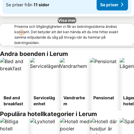
Se priser från
11 sidor
Se priser
Visa mer
Priserna och tillgängligheten vi får av bokningssidorna ändras
konstant. Det betyder att det kan hända att du inte hittar exakt
samma erbjudande du såg på trivago när du hamnar på
bokningssidan.
Andra boenden i Lerum
Bed and
Serviceläg
Vandrarhe
Pensionat
Läge
breakfast
enhet
m
hotel
Populära hotellkategorier i Lerum