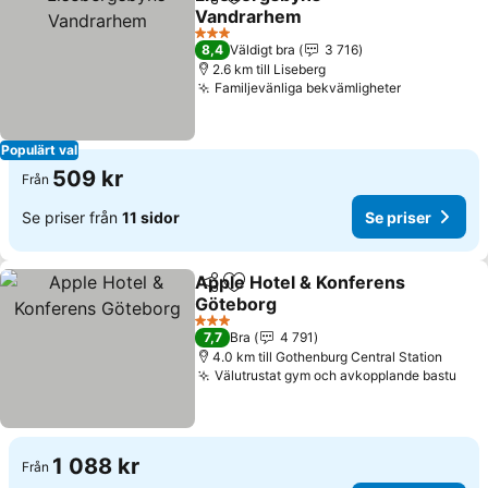
Dela
Lägg till i Mina Favoriter
Vandrarhem
3 Stjärnor
8,4
Väldigt bra
3 716
2.6 km till Liseberg
Familjevänliga bekvämligheter
Populärt val
509 kr
Från
Se priser från
11 sidor
Se priser
Apple Hotel & Konferens
Dela
Lägg till i Mina Favoriter
Göteborg
3 Stjärnor
7,7
Bra
4 791
4.0 km till Gothenburg Central Station
Välutrustat gym och avkopplande bastu
1 088 kr
Från