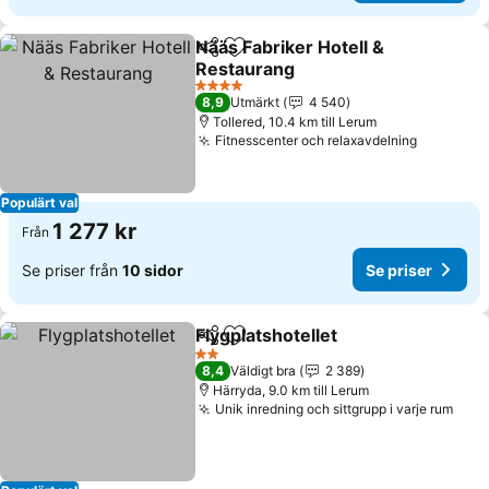
Nääs Fabriker Hotell &
Dela
Lägg till i Mina Favoriter
Restaurang
4 Stjärnor
8,9
Utmärkt
4 540
Tollered, 10.4 km till Lerum
Fitnesscenter och relaxavdelning
Populärt val
1 277 kr
Från
Se priser från
10 sidor
Se priser
Flygplatshotellet
Dela
Lägg till i Mina Favoriter
2 Stjärnor
8,4
Väldigt bra
2 389
Härryda, 9.0 km till Lerum
Unik inredning och sittgrupp i varje rum