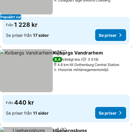
Oslagbart läge bredvid Liseberg
Populärt val
1 228 kr
Från
Se priser från
17 sidor
Se priser
Kvibergs Vandrarhem
Dela
Lägg till i Mina Favoriter
8,4
Väldigt bra
3 019
4.6 km till Gothenburg Central Station
Historisk militärregementsmiljö
440 kr
Från
Se priser från
11 sidor
Se priser
Lisebergsbyns