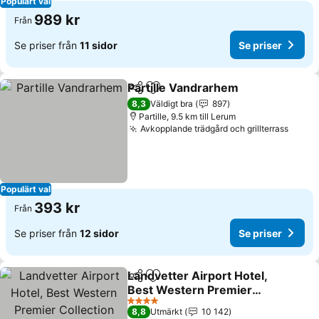
Populärt val
989 kr
Från
Se priser från
11 sidor
Se priser
Partille Vandrarhem
Dela
Lägg till i Mina Favoriter
8,3
Väldigt bra
897
Partille, 9.5 km till Lerum
Avkopplande trädgård och grillterrass
Populärt val
393 kr
Från
Se priser från
12 sidor
Se priser
Landvetter Airport Hotel,
Dela
Lägg till i Mina Favoriter
Best Western Premier
Collection
4 Stjärnor
8,8
Utmärkt
10 142