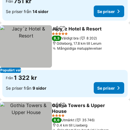
751 kr
Från
Se priser från
14 sidor
Se priser
Jacy´z Hotel & Resort
Dela
Lägg till i Mina Favoriter
5 Stjärnor
8,3
Väldigt bra
8 202
Göteborg, 17.8 km till Lerum
Mångsidiga matupplevelser
Populärt val
1 322 kr
Från
Se priser från
9 sidor
Se priser
Gothia Towers & Upper
Dela
Lägg till i Mina Favoriter
House
4 Stjärnor
8,6
Utmärkt
35 746
0.4 km till Liseberg