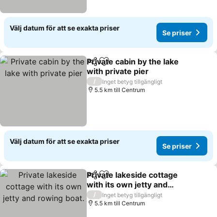
Välj datum för att se exakta priser
Se priser
Private cabin by the lake
Dela
Lägg till i Mina Favoriter
with private pier
/
Inget betyg tillgängligt
5.5 km till Centrum
Välj datum för att se exakta priser
Se priser
Private lakeside cottage
Dela
Lägg till i Mina Favoriter
with its own jetty and
rowing boat.
/
Inget betyg tillgängligt
5.5 km till Centrum