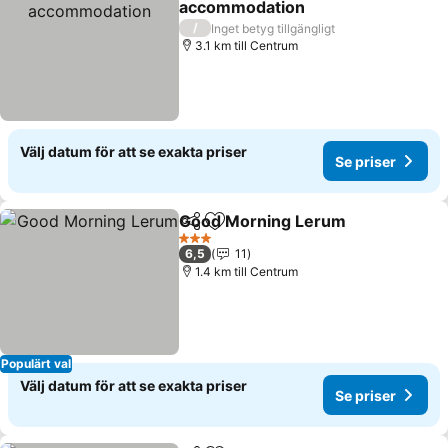
accommodation
/
Inget betyg tillgängligt
3.1 km till Centrum
Välj datum för att se exakta priser
Se priser
Good Morning Lerum
Dela
Lägg till i Mina Favoriter
3 Stjärnor
6,5
11
1.4 km till Centrum
Populärt val
Välj datum för att se exakta priser
Se priser