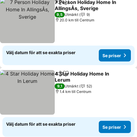
7 Person Holiday Home In
Dela
Lägg till i Mina Favoriter
AllingsÅs, Sverige
9,5
Utmärkt
9
20.0 km till Centrum
Välj datum för att se exakta priser
Se priser
4 Star Holiday Home In
Dela
Lägg till i Mina Favoriter
Lerum
9,1
Utmärkt
52
1.4 km till Centrum
Välj datum för att se exakta priser
Se priser