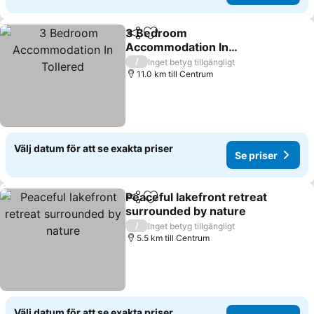
3 Bedroom
Dela
Lägg till i Mina Favoriter
Accommodation In
Tollered
/
Inget betyg tillgängligt
11.0 km till Centrum
Välj datum för att se exakta priser
Se priser
Peaceful lakefront retreat
Dela
Lägg till i Mina Favoriter
surrounded by nature
/
Inget betyg tillgängligt
5.5 km till Centrum
Välj datum för att se exakta priser