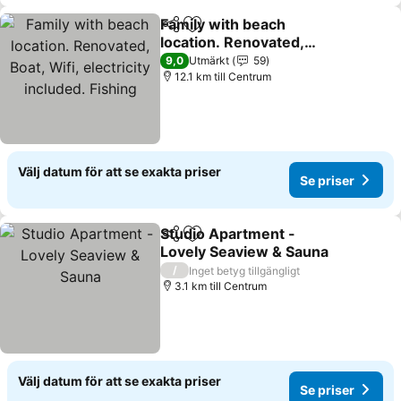
Family with beach
Dela
Lägg till i Mina Favoriter
location. Renovated,
Boat, Wifi, electricity
9,0
Utmärkt
59
included. Fishing
12.1 km till Centrum
Välj datum för att se exakta priser
Se priser
Studio Apartment -
Dela
Lägg till i Mina Favoriter
Lovely Seaview & Sauna
/
Inget betyg tillgängligt
3.1 km till Centrum
Välj datum för att se exakta priser
Se priser