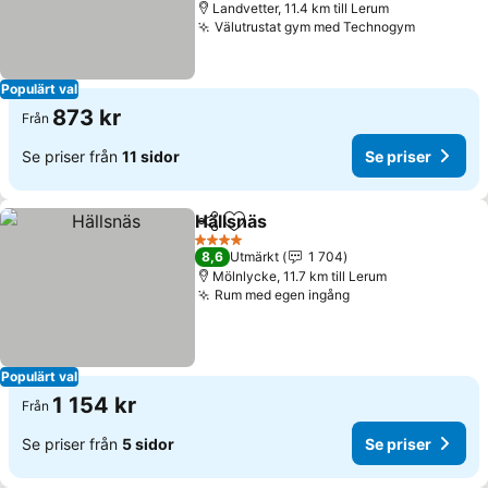
Landvetter, 11.4 km till Lerum
Välutrustat gym med Technogym
Populärt val
873 kr
Från
Se priser från
11 sidor
Se priser
Hällsnäs
Dela
Lägg till i Mina Favoriter
4 Stjärnor
8,6
Utmärkt
1 704
Mölnlycke, 11.7 km till Lerum
Rum med egen ingång
Populärt val
1 154 kr
Från
Se priser från
5 sidor
Se priser