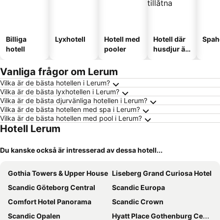
Billiga
Lyxhotell
Hotell med
Hotell där
Spah
hotell
pooler
husdjur är
tillåtna
Vanliga frågor om Lerum
Vilka är de bästa hotellen i Lerum?
Vilka är de bästa lyxhotellen i Lerum?
Vilka är de bästa djurvänliga hotellen i Lerum?
Vilka är de bästa hotellen med spa i Lerum?
Vilka är de bästa hotellen med pool i Lerum?
Hotell Lerum
Du kanske också är intresserad av dessa hotell...
Gothia Towers & Upper House
Liseberg Grand Curiosa Hotel
Scandic Göteborg Central
Scandic Europa
Comfort Hotel Panorama
Scandic Crown
Scandic Opalen
Hyatt Place Gothenburg Central