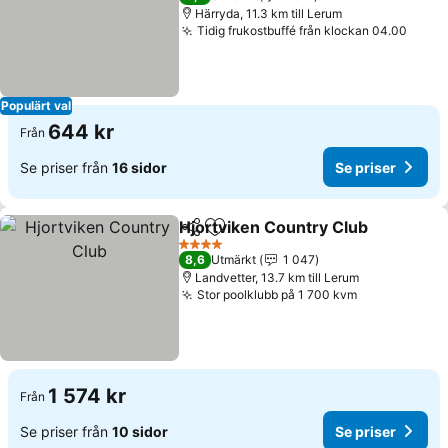
Härryda, 11.3 km till Lerum
Tidig frukostbuffé från klockan 04.00
Populärt val
644 kr
Från
Se priser från
16 sidor
Se priser
Hjortviken Country Club
Dela
Lägg till i Mina Favoriter
4 Stjärnor
8,6
Utmärkt
1 047
Landvetter, 13.7 km till Lerum
Stor poolklubb på 1 700 kvm
1 574 kr
Från
Se priser från
10 sidor
Se priser