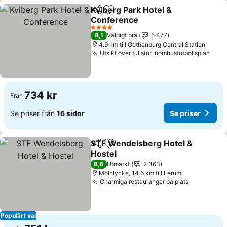
Kviberg Park Hotel &
Dela
Lägg till i Mina Favoriter
Conference
4 Stjärnor
8,1
Väldigt bra
5 477
4.9 km till Gothenburg Central Station
Utsikt över fullstor inomhusfotbollsplan
734 kr
Från
Se priser från
16 sidor
Se priser
STF Wendelsberg Hotel &
Dela
Lägg till i Mina Favoriter
Hostel
8,6
Utmärkt
2 363
Mölnlycke, 14.6 km till Lerum
Charmiga restauranger på plats
Populärt val