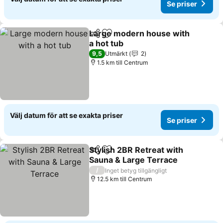
Se priser
Large modern house with
Dela
Lägg till i Mina Favoriter
a hot tub
9,5
Utmärkt
2
1.5 km till Centrum
Välj datum för att se exakta priser
Se priser
Stylish 2BR Retreat with
Dela
Lägg till i Mina Favoriter
Sauna & Large Terrace
/
Inget betyg tillgängligt
12.5 km till Centrum