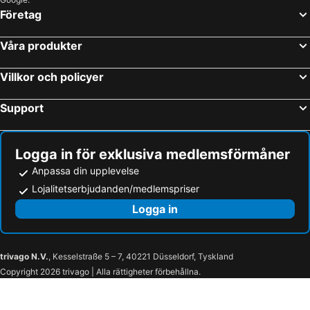
Hjo, Västra Götalands Län Hotell
Stockholm, Stockholms län Hotell
Företag
Hotel Surte
Elisero Hostel
Helsingborg, Skåne län Hotell
Malmö, Skåne län Hotell
Eklanda Studio
Våra produkter
Varberg, Hallands län Hotell
Uppsala, Uppsala län Hotell
Visby, Gotlands län Hotell
Kalmar, Kalmar län Hotell
Villkor och policyer
Support
Logga in för exklusiva medlemsförmåner
Anpassa din upplevelse
Lojalitetserbjudanden/medlemspriser
Logga in
trivago N.V.
, Kesselstraße 5 – 7, 40221 Düsseldorf, Tyskland
Copyright 2026 trivago | Alla rättigheter förbehållna.