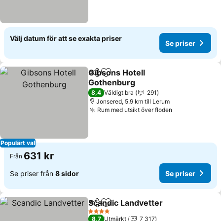
Välj datum för att se exakta priser
Se priser
Gibsons Hotell
Dela
Lägg till i Mina Favoriter
Gothenburg
8,4
Väldigt bra
291
Jonsered, 5.9 km till Lerum
Rum med utsikt över floden
Populärt val
631 kr
Från
Se priser från
8 sidor
Se priser
Scandic Landvetter
Dela
Lägg till i Mina Favoriter
4 Stjärnor
8,7
Utmärkt
7 317