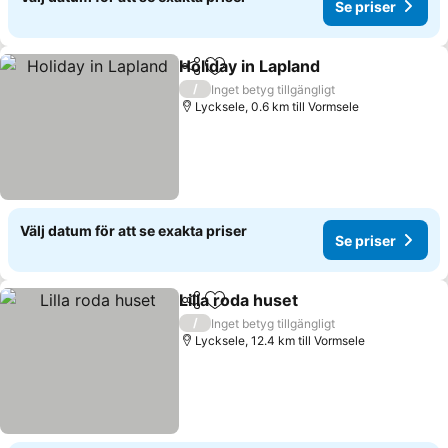
Se priser
Holiday in Lapland
Dela
Lägg till i Mina Favoriter
Se prise
/
Inget betyg tillgängligt
Lycksele, 0.6 km till Vormsele
Välj datum för att se exakta priser
Se priser
Lilla roda huset
Dela
Lägg till i Mina Favoriter
Se priser
/
Inget betyg tillgängligt
Lycksele, 12.4 km till Vormsele