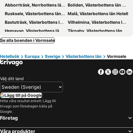
Abborrträsk, Norrbottens län Hotell
Boliden, Västerbottens län Hotell
Rusksele, Västerbottens län Hotell
Malå, Västerbottens län Hotell
Bastuträsk, Västerbottens län Hotell
Vilhelmina, Västerbottens län Hotell
Hemavan, Västerbottens län Hotell
Tärnaby, Västerbottens län Hotell
Storuman, Västerbottens län Hotell
Klimpfjäll, Västerbottens län Hotell
Se alla boenden i Vormsele
Sorsele, Västerbottens län Hotell
Ammarnäs, Västerbottens län Hotell
Hotellsök
Europa
Sverige
Västerbottens län
Vormsele
Marsfjäll, Västerbottens län Hotell
Stockholm, Stockholms län Hotell
Göteborg, Västra Götalands Län Hotell
Helsingborg, Skåne län Hotell
Facebook
Twitter
Insta
Yo
Malmö, Skåne län Hotell
Jönköping, Jönköpings län Hotell
Välj ditt land
Varberg, Hallands län Hotell
Uppsala, Uppsala län Hotell
Visby, Gotlands län Hotell
Kalmar, Kalmar län Hotell
Lägg till på Google
Hitta våra resultat enkelt: Lägg till
trivago som föredragen källa på
Google.
Företag
Våra produkter