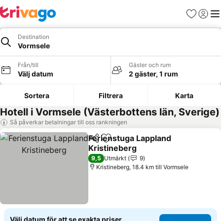
Favoriter
Logga 
Me
Destination
Vormsele
Från/till
Gäster och rum
Välj datum
2 gäster, 1 rum
Sortera
Filtrera
Karta
Hotell i Vormsele (Västerbottens län, Sverige)
Så påverkar betalningar till oss rankningen
Ferienstuga Lappland
Dela
Lägg till i Mina Favoriter
Kristineberg
Se priser
9,5
Utmärkt
9
Kristineberg, 18.4 km till Vormsele
Välj datum för att se exakta priser