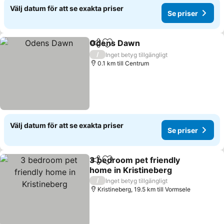
Välj datum för att se exakta priser
Se priser
Odens Dawn
Dela
Lägg till i Mina Favoriter
Se priser
/
Inget betyg tillgängligt
0.1 km till Centrum
Välj datum för att se exakta priser
Se priser
3 bedroom pet friendly
Dela
Lägg till i Mina Favoriter
home in Kristineberg
Se priser
/
Inget betyg tillgängligt
Kristineberg, 19.5 km till Vormsele