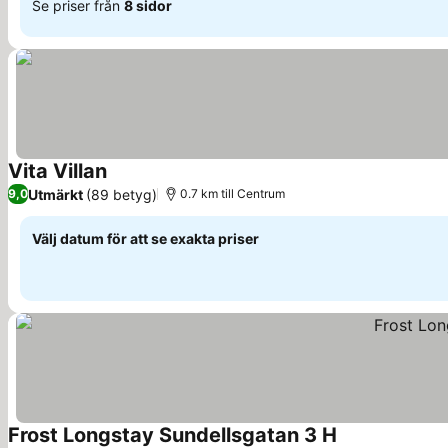
Se priser från
8 sidor
Vita Villan
Se priser
Utmärkt
(89 betyg)
9,0
0.7 km till Centrum
Välj datum för att se exakta priser
Frost Longstay Sundellsgatan 3 H
Se priser