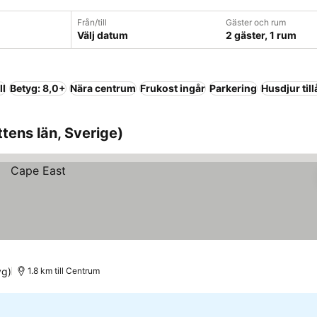
Från/till
Gäster och rum
Välj datum
2 gäster, 1 rum
ll
Betyg: 8,0+
Nära centrum
Frukost ingår
Parkering
Husdjur till
tens län, Sverige)
yg)
1.8 km till Centrum