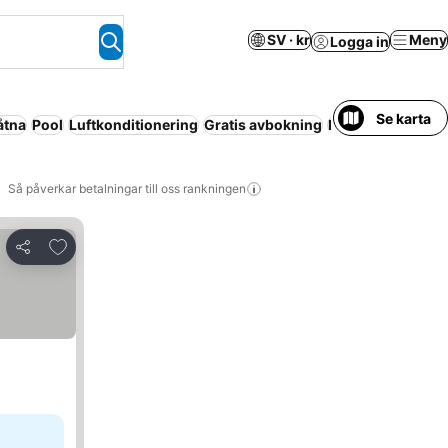
SV · kr
Meny
Logga in
Se karta
åtna
Pool
Luftkonditionering
Gratis avbokning
Resort
Spa
Helt 
Så påverkar betalningar till oss rankningen
Lägg till i Mina Favoriter
Dela