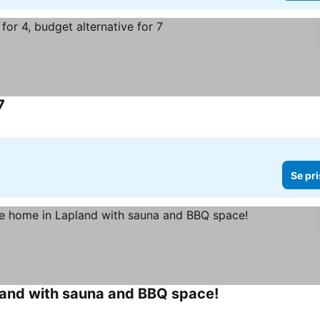
7
Se priser
Se pri
land with sauna and BBQ space!
Se priser