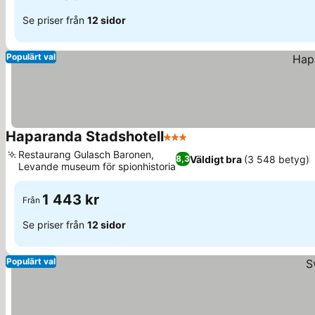
Se priser från
12 sidor
Populärt val
Haparanda Stadshotell
3 Stjärnor
Se priser
Restaurang Gulasch Baronen,
Väldigt bra
(3 548 betyg)
8,3
Levande museum för spionhistoria
Se priser
1 443 kr
Från
Se priser från
12 sidor
Populärt val