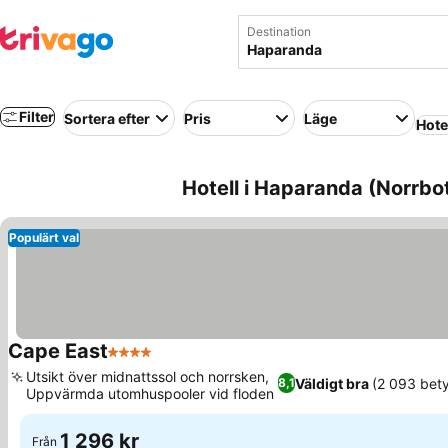
Destination
Filter
Sortera efter
Pris
Läge
Hote
Hotell i Haparanda (Norrbot
Populärt val
Cape East
4 Stjärnor
Se priser
Utsikt över midnattssol och norrsken,
Väldigt bra
(2 093 bet
8,1
Uppvärmda utomhuspooler vid floden
Se priser
1 296 kr
Från