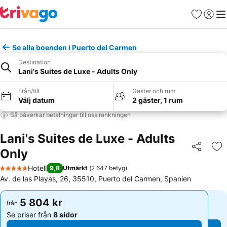
Favoriter
Logga 
Me
Se alla boenden i Puerto del Carmen
Destination
Lani's Suites de Luxe - Adults Only
Från/till
Gäster och rum
Välj datum
2 gäster, 1 rum
Så påverkar betalningar till oss rankningen
Lani's Suites de Luxe - Adults
Only
Dela
Läg
Hotell
9,8
Utmärkt
(
2 647 betyg
)
5 Stjärnor
Av. de las Playas, 26, 35510, Puerto del Carmen, Spanien
5 804 kr
5 804 kr
från
från
Se priser från
8 sidor
Se priser från
8 sidor