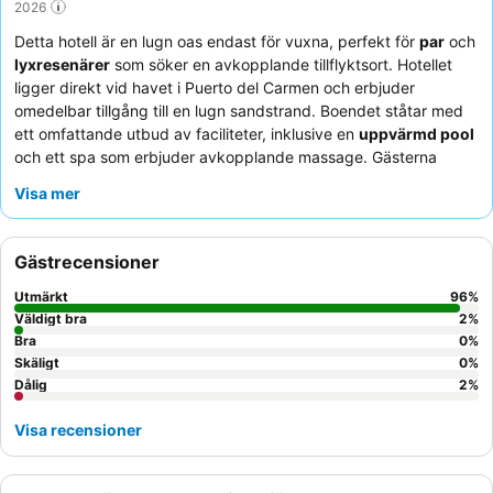
2026
Detta hotell är en lugn oas endast för vuxna, perfekt för
par
och
lyxresenärer
som söker en avkopplande tillflyktsort. Hotellet
ligger direkt vid havet i Puerto del Carmen och erbjuder
omedelbar tillgång till en lugn sandstrand. Boendet ståtar med
ett omfattande utbud av faciliteter, inklusive en
uppvärmd pool
och ett spa som erbjuder avkopplande massage. Gästerna
berömmer konsekvent den exceptionella personalen och den
Visa mer
superb kvaliteten på maten, med frukost som serveras à la
carte och med havsutsikt. För en förbättrad upplevelse, överväg
att boka en svit med en
privat bubbelpool
på terrassen.
Gästrecensioner
Utmärkt
96
%
Väldigt bra
2
%
Bra
0
%
Skäligt
0
%
Dålig
2
%
Visa recensioner