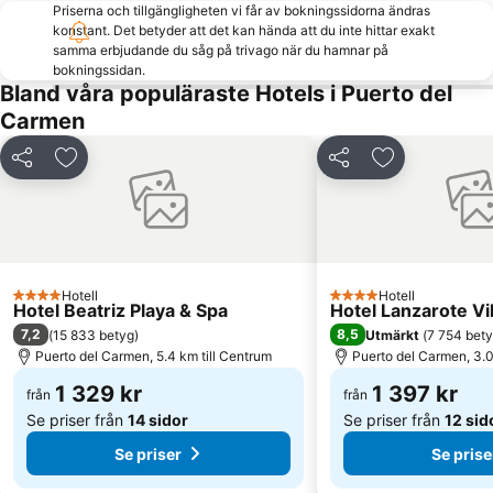
Priserna och tillgängligheten vi får av bokningssidorna ändras
konstant. Det betyder att det kan hända att du inte hittar exakt
samma erbjudande du såg på trivago när du hamnar på
bokningssidan.
Bland våra populäraste Hotels i Puerto del
Carmen
Dela
Lägg till i Mina Favoriter
Dela
Lägg till i Mi
Hotell
Hotell
4 Stjärnor
4 Stjärnor
Hotel Beatriz Playa & Spa
Hotel Lanzarote Vi
7,2
8,5
(
15 833 betyg
)
Utmärkt
(
7 754 bet
Puerto del Carmen, 5.4 km till Centrum
Puerto del Carmen, 3.0
1 329 kr
1 397 kr
från
från
Se priser från
14 sidor
Se priser från
12 sid
Se priser
Se prise