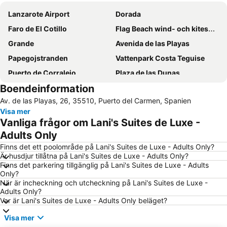
Lanzarote Airport
Dorada
Faro de El Cotillo
Flag Beach wind- och kitesurfingcenter
Grande
Avenida de las Playas
Papegojstranden
Vattenpark Costa Teguise
Puerto de Corralejo
Plaza de las Dunas
Boendeinformation
Pila de la Barrilla
Puerto del Carmen
Av. de las Playas, 26, 35510, Puerto del Carmen, Spanien
Matagorda
Playa Flamingo
Visa mer
Guinate Tropical Park
Vanliga frågor om Lani's Suites de Luxe -
Adults Only
Finns det ett poolområde på Lani's Suites de Luxe - Adults Only?
Är husdjur tillåtna på Lani's Suites de Luxe - Adults Only?
Finns det parkering tillgänglig på Lani's Suites de Luxe - Adults
Only?
När är incheckning och utcheckning på Lani's Suites de Luxe -
Adults Only?
Var är Lani's Suites de Luxe - Adults Only beläget?
Visa mer