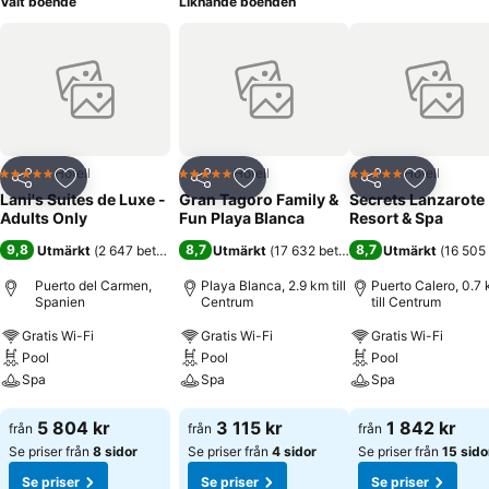
Valt boende
Liknande boenden
Hotell
Hotell
Hotell
5 Stjärnor
5 Stjärnor
5 Stjärnor
Dela
Lägg till i Mina Favoriter
Dela
Lägg till i Mina Favoriter
Dela
Lägg till
Lani's Suites de Luxe -
Gran Tagoro Family &
Secrets Lanzarote
Adults Only
Fun Playa Blanca
Resort & Spa
9,8
8,7
8,7
Utmärkt
(
2 647 betyg
)
Utmärkt
(
17 632 betyg
)
Utmärkt
(
16 505
Puerto del Carmen,
Playa Blanca, 2.9 km till
Puerto Calero, 0.7
Spanien
Centrum
till Centrum
Gratis Wi-Fi
Gratis Wi-Fi
Gratis Wi-Fi
Pool
Pool
Pool
Spa
Spa
Spa
Se priser
Se priser
Se priser
5 804 kr
3 115 kr
1 842 kr
från
från
från
Se priser från
8 sidor
Se priser från
4 sidor
Se priser från
15 sido
Se priser
Se priser
Se priser