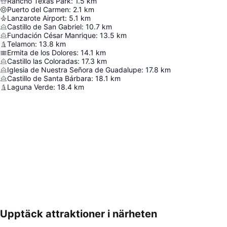
Rancho Texas Park
:
1.5
km
Puerto del Carmen
:
2.1
km
Lanzarote Airport
:
5.1
km
Castillo de San Gabriel
:
10.7
km
Fundación César Manrique
:
13.5
km
Telamon
:
13.8
km
Ermita de los Dolores
:
14.1
km
Castillo las Coloradas
:
17.3
km
Iglesia de Nuestra Señora de Guadalupe
:
17.8
km
Castillo de Santa Bárbara
:
18.1
km
Laguna Verde
:
18.4
km
Upptäck attraktioner i närheten
Förstora kartan