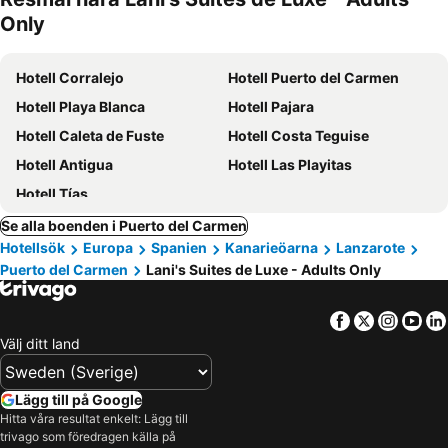
Only
Hotell Corralejo
Hotell Puerto del Carmen
Hotell Playa Blanca
Hotell Pajara
Hotell Caleta de Fuste
Hotell Costa Teguise
Hotell Antigua
Hotell Las Playitas
Hotell Tías
Se alla boenden i Puerto del Carmen
Hotellsök
Europa
Spanien
Kanarieöarna
Lanzarote
Puerto del Carmen
Lani's Suites de Luxe - Adults Only
Facebook
Twitter
Insta
Yo
Välj ditt land
Lägg till på Google
Hitta våra resultat enkelt: Lägg till
trivago som föredragen källa på