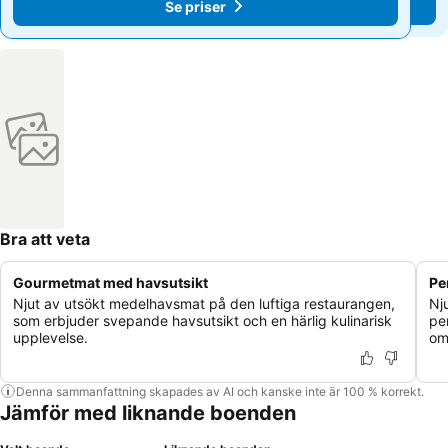
Se priser
Se priser
Bra att veta
Gourmetmat med havsutsikt
Pe
Njut av utsökt medelhavsmat på den luftiga restaurangen,
Nj
som erbjuder svepande havsutsikt och en härlig kulinarisk
pe
upplevelse.
om
Denna sammanfattning skapades av AI och kanske inte är 100 % korrekt.
Jämför med liknande boenden