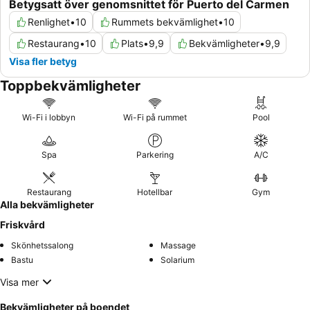
Betygsatt över genomsnittet för Puerto del Carmen
Renlighet
•
10
Rummets bekvämlighet
•
10
Restaurang
•
10
Plats
•
9,9
Bekvämligheter
•
9,9
Visa fler betyg
Toppbekvämligheter
Wi-Fi i lobbyn
Wi-Fi på rummet
Pool
Spa
Parkering
A/C
Restaurang
Hotellbar
Gym
Alla bekvämligheter
Friskvård
Skönhetssalong
Massage
Bastu
Solarium
Visa mer
Bekvämligheter på boendet