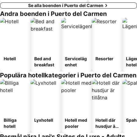
Se alla boenden i Puerto del Carmen
Andra boenden i Puerto del Carmen
Hotell
Bed and
Serviceläg
Resorter
Läge
breakfast
enhet
hotel
Populära hotellkategorier i Puerto del Carmen
Billiga
Lyxhotell
Hotell med
Hotell där
Spah
hotell
pooler
husdjur är
tillåtna
Resmål nära Lani's Suites de Luxe - Adults