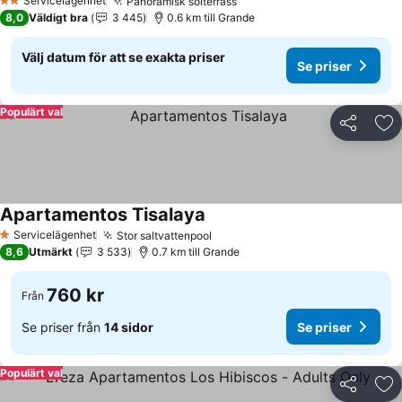
Servicelägenhet
Panoramisk solterrass
2 Stjärnor
8,0
Väldigt bra
3 445
0.6 km till Grande
Välj datum för att se exakta priser
Se priser
Populärt val
Dela
Läg
Apartamentos Tisalaya
Servicelägenhet
Stor saltvattenpool
1 Stjärnor
8,6
Utmärkt
3 533
0.7 km till Grande
760 kr
Från
Se priser från
14 sidor
Se priser
Populärt val
Dela
Läg