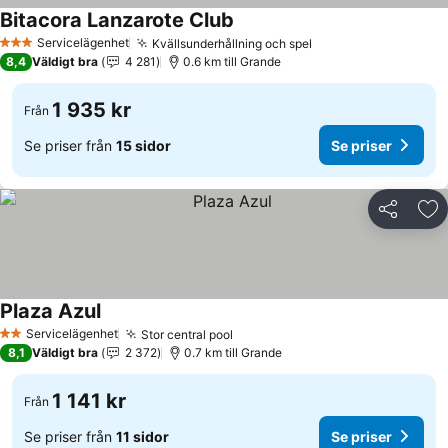
Bitacora Lanzarote Club
Servicelägenhet
Kvällsunderhållning och spel
3 Stjärnor
8,4
Väldigt bra
4 281
0.6 km till Grande
1 935 kr
Från
Se priser från
15 sidor
Se priser
Dela
Läg
Plaza Azul
Servicelägenhet
Stor central pool
2 Stjärnor
8,1
Väldigt bra
2 372
0.7 km till Grande
1 141 kr
Från
Se priser från
11 sidor
Se priser