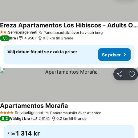
Ereza Apartamentos Los Hibiscos - Adults Only
Servicelägenhet
Panoramautsikt över hav och berg
2 Stjärnor
7,5
Bra
4 950
0.3 km till Grande
Välj datum för att se exakta priser
Se priser
Dela
Läg
Apartamentos Moraña
Servicelägenhet
Panoramautsikt över Atlanten
4 Stjärnor
8,2
Väldigt bra
2 614
0.2 km till Grande
1 314 kr
Från