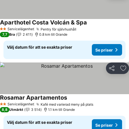
Aparthotel Costa Volcán & Spa
Servicelägenhet
Pentry för självhushåll
2 Stjärnor
7,7
Bra
2 411
0.8 km till Grande
Välj datum för att se exakta priser
Se priser
Dela
Läg
Rosamar Apartamentos
Servicelägenhet
Kafé med varierad meny på plats
2 Stjärnor
8,8
Utmärkt
3 514
1.1 km till Grande
Välj datum för att se exakta priser
Se priser