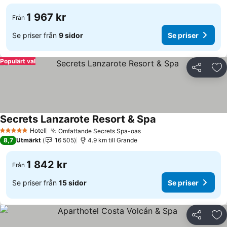
1 967 kr
Från
Se priser från
9 sidor
Se priser
Populärt val
Dela
Läg
Secrets Lanzarote Resort & Spa
Hotell
Omfattande Secrets Spa-oas
5 Stjärnor
8,7
Utmärkt
16 505
4.9 km till Grande
1 842 kr
Från
Se priser från
15 sidor
Se priser
Dela
Läg