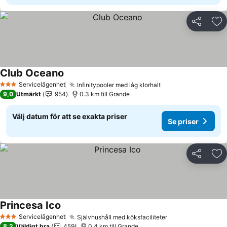
Dela
Läg
Club Oceano
Servicelägenhet
Infinitypooler med låg klorhalt
3 Stjärnor
9,0
Utmärkt
954
0.3 km till Grande
Välj datum för att se exakta priser
Se priser
Dela
Läg
Princesa Ico
Servicelägenhet
Självhushåll med köksfaciliteter
3 Stjärnor
8,2
Väldigt bra
459
0.4 km till Grande