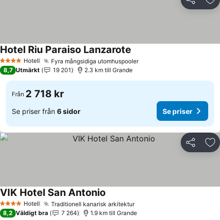
Dela
Läg
Hotel Riu Paraiso Lanzarote
Hotell
Fyra mångsidiga utomhuspooler
4 Stjärnor
8,7
Utmärkt
19 201
2.3 km till Grande
2 718 kr
Från
Se priser från
6 sidor
Se priser
Dela
Läg
VIK Hotel San Antonio
Hotell
Traditionell kanarisk arkitektur
4 Stjärnor
8,2
Väldigt bra
7 264
1.9 km till Grande