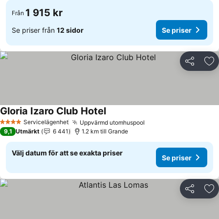
1 915 kr
Från
Se priser från
12 sidor
Se priser
Dela
Läg
Gloria Izaro Club Hotel
Servicelägenhet
Uppvärmd utomhuspool
4 Stjärnor
9,1
Utmärkt
6 441
1.2 km till Grande
Välj datum för att se exakta priser
Se priser
Dela
Läg