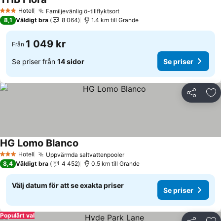
Hotell
Familjevänlig ö-tillflyktsort
3 Stjärnor
8,1
Väldigt bra
8 064
1.4 km till Grande
1 049 kr
Från
Se priser från
14 sidor
Se priser
Dela
Läg
HG Lomo Blanco
Hotell
Uppvärmda saltvattenpooler
3 Stjärnor
8,4
Väldigt bra
4 452
0.5 km till Grande
Välj datum för att se exakta priser
Se priser
Populärt val