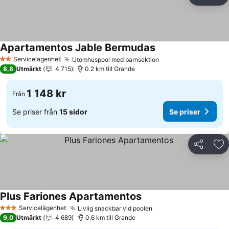
Dela
Läg
Apartamentos Jable Bermudas
Servicelägenhet
Utomhuspool med barnsektion
2 Stjärnor
8,8
Utmärkt
4 715
0.2 km till Grande
1 148 kr
Från
Se priser från
15 sidor
Se priser
Dela
Läg
Plus Fariones Apartamentos
Servicelägenhet
Livlig snackbar vid poolen
3 Stjärnor
9,0
Utmärkt
4 689
0.6 km till Grande