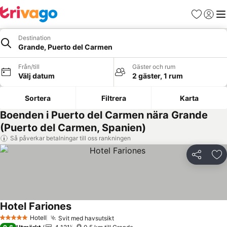
Favoriter
Logga 
Me
Destination
Grande, Puerto del Carmen
Från/till
Gäster och rum
Välj datum
2 gäster, 1 rum
Sortera
Filtrera
Karta
Boenden i Puerto del Carmen nära Grande
(Puerto del Carmen, Spanien)
Så påverkar betalningar till oss rankningen
Dela
Läg
Hotel Fariones
Hotell
Svit med havsutsikt
5 Stjärnor