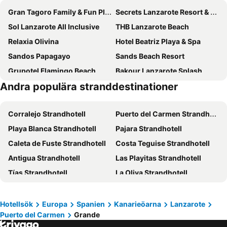
Gran Tagoro Family & Fun Playa Blanca
Secrets Lanzarote Resort & Spa
Sol Lanzarote All Inclusive
THB Lanzarote Beach
Relaxia Olivina
Hotel Beatriz Playa & Spa
Sandos Papagayo
Sands Beach Resort
Grupotel Flamingo Beach
Bakour Lanzarote Splash
Andra populära stranddestinationer
Relaxia Lanzaplaya
THB Flora
HL Club Playa Blanca
Barceló Lanzarote Active Resort
Corralejo Strandhotell
Puerto del Carmen Strandhotell
HL Rio Playa Blanca
Relaxia Lanzasur Club
Playa Blanca Strandhotell
Pajara Strandhotell
Aequora Lanzarote Suites
Elba Lanzarote Royal Village Resort
Caleta de Fuste Strandhotell
Costa Teguise Strandhotell
Hotel Mirador Papagayo by LIVVO
BLUESEA Los Fiscos
Antigua Strandhotell
Las Playitas Strandhotell
Hotel Beatriz Costa & Spa
BLUESEA Costa Bastian
Tías Strandhotell
La Oliva Strandhotell
Seaside Los Jameos
Iberostar Selection Lanzarote Park
Puerto Calero Strandhotell
Yaiza Strandhotell
HL Paradise Island
Vitalclass Lanzarote Resort
Arrecife Strandhotell
Teguise Strandhotell
MYND Yaiza
Hotel Riu Paraiso Lanzarote
Hotellsök
Europa
Spanien
Kanarieöarna
Lanzarote
Puerto del Carmen
Grande
Puerto del Rosario Strandhotell
Cotillo Strandhotell
BLUESEA Alyssa Suite
BlueBay Lanzarote