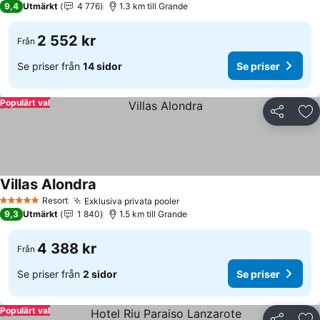
9,4
Utmärkt
4 776
1.3 km till Grande
2 552 kr
Från
Se priser från
14 sidor
Se priser
Populärt val
Dela
Läg
Villas Alondra
Resort
Exklusiva privata pooler
5 Stjärnor
9,3
Utmärkt
1 840
1.5 km till Grande
4 388 kr
Från
Se priser från
2 sidor
Se priser
Populärt val