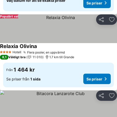
Välj datum för att se exakta priser
Se priser
Populärt val
Dela
Läg
Relaxia Olivina
Hotell
Flera pooler, en uppvärmd
4 Stjärnor
8,1
Väldigt bra
11 010
1.7 km till Grande
1 464 kr
Från
Se priser från
1 sida
Se priser
Dela
Läg