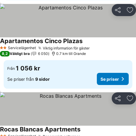
Dela
Läg
Apartamentos Cinco Plazas
Servicelägenhet
Viktig information för gäster
2 Stjärnor
8,2
Väldigt bra
6 050
0.7 km till Grande
1 056 kr
Från
Se priser från
9 sidor
Se priser
Dela
Läg
Rocas Blancas Apartments