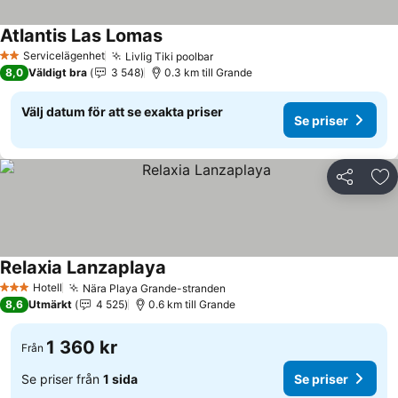
Atlantis Las Lomas
Servicelägenhet
Livlig Tiki poolbar
2 Stjärnor
8,0
Väldigt bra
3 548
0.3 km till Grande
Välj datum för att se exakta priser
Se priser
Dela
Läg
Relaxia Lanzaplaya
Hotell
Nära Playa Grande-stranden
3 Stjärnor
8,6
Utmärkt
4 525
0.6 km till Grande
1 360 kr
Från
Se priser från
1 sida
Se priser