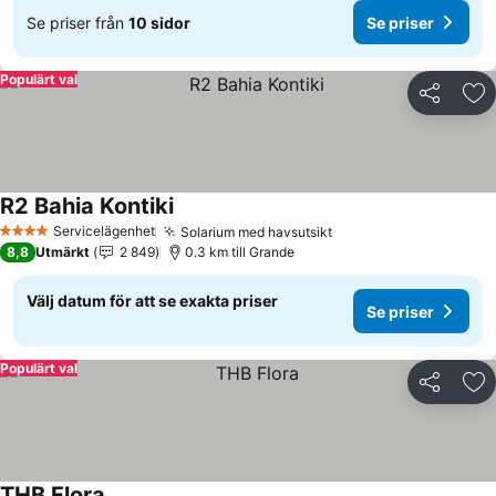
Se priser från
10 sidor
Se priser
Populärt val
Dela
Läg
R2 Bahia Kontiki
Servicelägenhet
Solarium med havsutsikt
4 Stjärnor
8,8
Utmärkt
2 849
0.3 km till Grande
Välj datum för att se exakta priser
Se priser
Populärt val
Dela
Läg
THB Flora