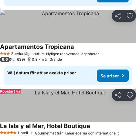
Dela
Läg
Apartamentos Tropicana
Servicelägenhet
Nyligen renoverade lägenheter
3 Stjärnor
6,6
639
0.3 km till Grande
Välj datum för att se exakta priser
Se priser
Populärt val
Dela
Läg
La Isla y el Mar, Hotel Boutique
Hotell
Gourmetmat från Kanarieöarna och internationellt
5 Stjärnor