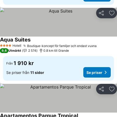
Dela
Läg
Aqua Suites
Hotell
Boutique-koncept för familjer och endast vuxna
4 Stjärnor
9,6
Utmärkt
2 574
0.8 km till Grande
1 910 kr
Från
Se priser från
11 sidor
Se priser
Dela
Läg
Apartamentos Parque Tropical