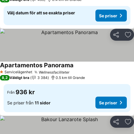
Välj datum för att se exakta priser
Se priser
Dela
Läg
Apartamentos Panorama
Servicelägenhet
Wellnessfaciliteter
1 Stjärnor
8,2
Väldigt bra
3 384
0.5 km till Grande
936 kr
Från
Se priser från
11 sidor
Se priser
Dela
Läg