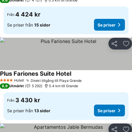
9,6
Utmärkt
4 121
0.5 km till Grande
4 424 kr
Från
Se priser från
15 sidor
Se priser
Dela
Läg
Plus Fariones Suite Hotel
Hotell
Direkt tillgång till Playa Grande
4 Stjärnor
8,9
Utmärkt
5 292
0.4 km till Grande
3 430 kr
Från
Se priser från
13 sidor
Se priser