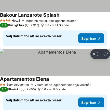
Bakour Lanzarote Splash
Hotell
Moderna, vitkalkade lägenhetssviter
4 Stjärnor
8,2
Väldigt bra
2 917
0.8 km till Grande
Välj datum för att se exakta priser
Se priser
Dela
Läg
Apartamentos Elena
Servicelägenhet
Välutrustade lägenheter med självhushåll
2 Stjärnor
8,5
Utmärkt
2 400
0.6 km till Grande
Välj datum för att se exakta priser
Se priser