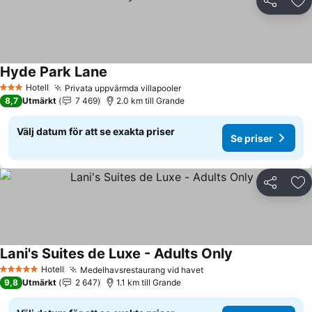
Dela
Läg
Hyde Park Lane
Hotell
Privata uppvärmda villapooler
3 Stjärnor
8,7
Utmärkt
7 469
2.0 km till Grande
Välj datum för att se exakta priser
Se priser
Dela
Läg
Lani's Suites de Luxe - Adults Only
Hotell
Medelhavsrestaurang vid havet
5 Stjärnor
9,8
Utmärkt
2 647
1.1 km till Grande