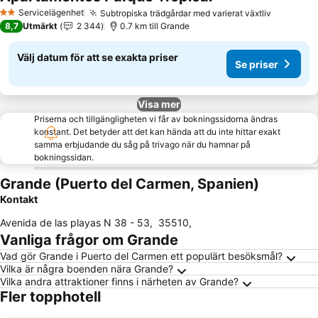
Servicelägenhet
Subtropiska trädgårdar med varierat växtliv
2 Stjärnor
8,7
Utmärkt
2 344
0.7 km till Grande
Välj datum för att se exakta priser
Se priser
Visa mer
Priserna och tillgängligheten vi får av bokningssidorna ändras
konstant. Det betyder att det kan hända att du inte hittar exakt
samma erbjudande du såg på trivago när du hamnar på
bokningssidan.
Grande (Puerto del Carmen, Spanien)
Kontakt
Avenida de las playas N 38 - 53
,
35510
,
Vanliga frågor om Grande
Vad gör Grande i Puerto del Carmen ett populärt besöksmål?
Vilka är några boenden nära Grande?
Vilka andra attraktioner finns i närheten av Grande?
Fler topphotell