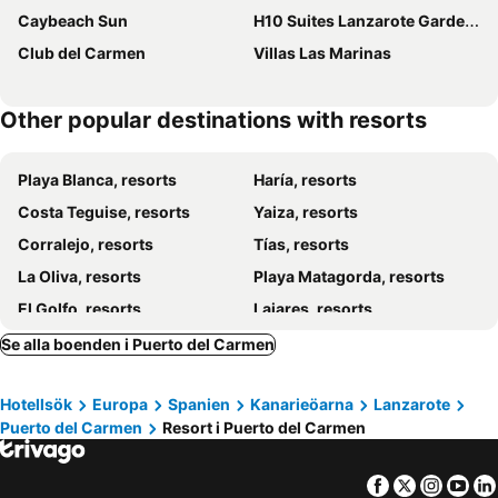
Caybeach Sun
H10 Suites Lanzarote Gardens
Club del Carmen
Villas Las Marinas
Other popular destinations with resorts
Playa Blanca, resorts
Haría, resorts
Costa Teguise, resorts
Yaiza, resorts
Corralejo, resorts
Tías, resorts
La Oliva, resorts
Playa Matagorda, resorts
El Golfo, resorts
Lajares, resorts
Teguise, resorts
Se alla boenden i Puerto del Carmen
Hotellsök
Europa
Spanien
Kanarieöarna
Lanzarote
Puerto del Carmen
Resort i Puerto del Carmen
Facebook
Twitter
Insta
Yo