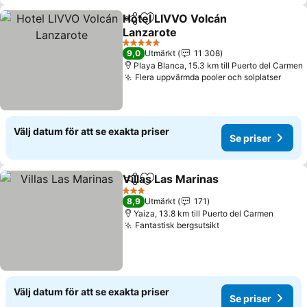
Hotel LIVVO Volcán
Dela
Lägg till i Mina Favoriter
Lanzarote
Se priser
5 Stjärnor
9,0
Utmärkt
11 308
Playa Blanca, 15.3 km till Puerto del Carmen
Flera uppvärmda pooler och solplatser
Se pr
Välj datum för att se exakta priser
Se priser
Villas Las Marinas
Dela
Lägg till i Mina Favoriter
Se prise
3 Stjärnor
8,9
Utmärkt
171
Yaiza, 13.8 km till Puerto del Carmen
Fantastisk bergsutsikt
Se priser
Välj datum för att se exakta priser
Se priser