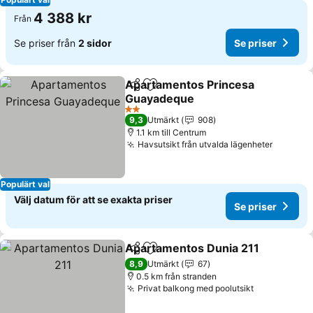
4 388 kr
Från
Se priser från
2 sidor
Se priser
Apartamentos Princesa
Dela
Lägg till i Mina Favoriter
Guayadeque
Se priser
2 Stjärnor
9,3
Utmärkt
908
1.1 km till Centrum
Havsutsikt från utvalda lägenheter
Se pris
Populärt val
Välj datum för att se exakta priser
Se priser
Apartamentos Dunia 211
Dela
Lägg till i Mina Favoriter
S
8,9
Utmärkt
67
0.5 km från stranden
Privat balkong med poolutsikt
Se priser