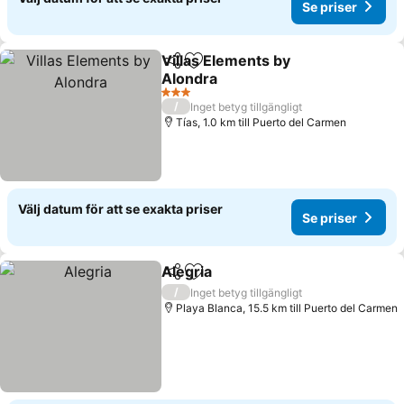
Se priser
Villas Elements by
Dela
Lägg till i Mina Favoriter
Alondra
Se priser
3 Stjärnor
/
Inget betyg tillgängligt
Tías, 1.0 km till Puerto del Carmen
Välj datum för att se exakta priser
Se priser
Alegria
Dela
Lägg till i Mina Favoriter
Se priser
/
Inget betyg tillgängligt
Playa Blanca, 15.5 km till Puerto del Carmen