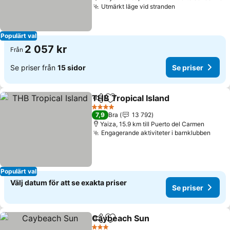
Utmärkt läge vid stranden
Se priser
Populärt val
2 057 kr
Från
Se priser från
15 sidor
Se priser
THB Tropical Island
Dela
Lägg till i Mina Favoriter
Se pris
4 Stjärnor
7,9
Bra
13 792
Yaiza, 15.9 km till Puerto del Carmen
Engagerande aktiviteter i barnklubben
Se pr
Populärt val
Välj datum för att se exakta priser
Se priser
Caybeach Sun
Dela
Lägg till i Mina Favoriter
Se priser