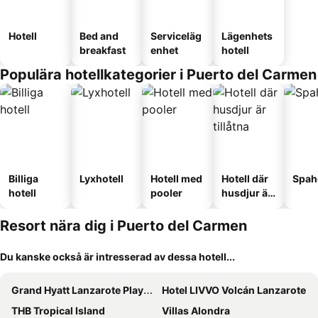
Hotell
Bed and
Serviceläg
Lägenhets
breakfast
enhet
hotell
Populära hotellkategorier i Puerto del Carmen
Billiga
Lyxhotell
Hotell med
Hotell där
Spah
hotell
pooler
husdjur är
tillåtna
Resort nära dig i Puerto del Carmen
Du kanske också är intresserad av dessa hotell...
Grand Hyatt Lanzarote Playa Dorada Resort
Hotel LIVVO Volcán Lanzarote
THB Tropical Island
Villas Alondra