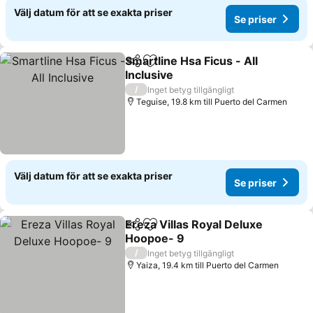
Välj datum för att se exakta priser
Se priser
Smartline Hsa Ficus - All
Dela
Lägg till i Mina Favoriter
Inclusive
Se priser
/
Inget betyg tillgängligt
Teguise, 19.8 km till Puerto del Carmen
Välj datum för att se exakta priser
Se priser
Ereza Villas Royal Deluxe
Dela
Lägg till i Mina Favoriter
Hoopoe- 9
Se priser
/
Inget betyg tillgängligt
Yaiza, 19.4 km till Puerto del Carmen