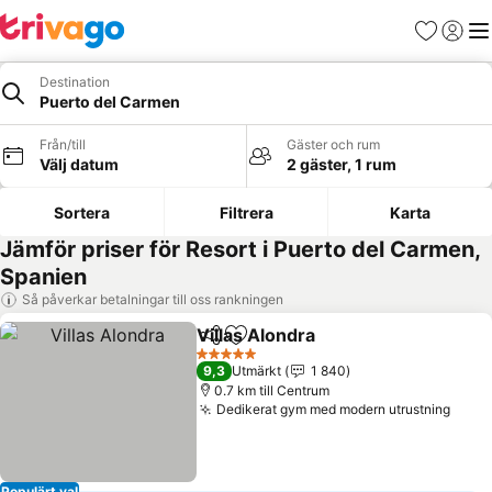
Favoriter
Logga 
Me
Destination
Puerto del Carmen
Från/till
Gäster och rum
Välj datum
2 gäster, 1 rum
Sortera
Filtrera
Karta
Jämför priser för Resort i Puerto del Carmen,
Spanien
Så påverkar betalningar till oss rankningen
Villas Alondra
Dela
Lägg till i Mina Favoriter
Se priser
5 Stjärnor
9,3
Utmärkt
1 840
0.7 km till Centrum
Dedikerat gym med modern utrustning
Se pr
Populärt val