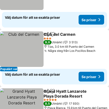
Välj datum för att se exakta priser
Se priser
Club del Carmen
Dela
Lägg till i Mina Favoriter
Se priser
3 Stjärnor
9,0
Utmärkt
3 513
Tías, 3.0 km till Puerto del Carmen
Några steg från Los Pocillos Beach
Se pris
Populärt val
Välj datum för att se exakta priser
Se priser
Grand Hyatt Lanzarote
Dela
Lägg till i Mina Favoriter
Playa Dorada Resort
Se priser
5 Stjärnor
8,5
Utmärkt
17 930
Playa Blanca, 15.9 km till Puerto del Carmen