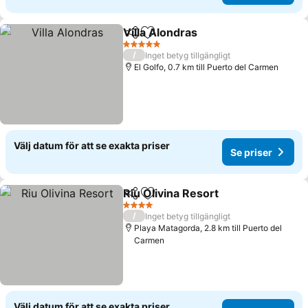
Villa Alondras
Dela
Lägg till i Mina Favoriter
Se priser
5 Stjärnor
/
Inget betyg tillgängligt
El Golfo, 0.7 km till Puerto del Carmen
Välj datum för att se exakta priser
Se priser
Riu Olivina Resort
Dela
Lägg till i Mina Favoriter
Se prise
4 Stjärnor
/
Inget betyg tillgängligt
Playa Matagorda, 2.8 km till Puerto del
Carmen
Välj datum för att se exakta priser