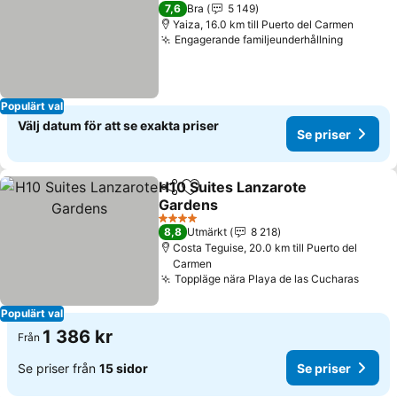
3 Stjärnor
7,6
Bra
5 149
Yaiza, 16.0 km till Puerto del Carmen
Engagerande familjeunderhållning
Se prise
Populärt val
Välj datum för att se exakta priser
Se priser
H10 Suites Lanzarote
Dela
Lägg till i Mina Favoriter
Gardens
Se priser
4 Stjärnor
8,8
Utmärkt
8 218
Costa Teguise, 20.0 km till Puerto del
Carmen
Toppläge nära Playa de las Cucharas
Se pr
Populärt val
1 386 kr
Från
Se priser från
15 sidor
Se priser