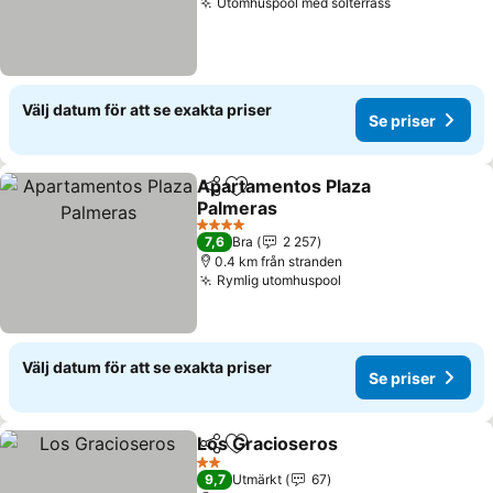
Utomhuspool med solterrass
Se priser
Välj datum för att se exakta priser
Se priser
Apartamentos Plaza
Dela
Lägg till i Mina Favoriter
Palmeras
Se priser
4 Stjärnor
7,6
Bra
2 257
0.4 km från stranden
Rymlig utomhuspool
Se priser
Välj datum för att se exakta priser
Se priser
Los Gracioseros
Dela
Lägg till i Mina Favoriter
Se priser
2 Stjärnor
9,7
Utmärkt
67