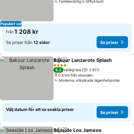
Familjevänlig ö-tillflyktsort
Se priser
Populärt val
1 208 kr
Från
Se priser från
12 sidor
Se priser
Bakour Lanzarote Splash
Dela
Lägg till i Mina Favoriter
S
4 Stjärnor
8,2
Väldigt bra
2 917
0.6 km från stranden
Moderna, vitkalkade lägenhetssviter
Se pri
Välj datum för att se exakta priser
Se priser
Seaside Los Jameos
Dela
Lägg till i Mina Favoriter
Se pri