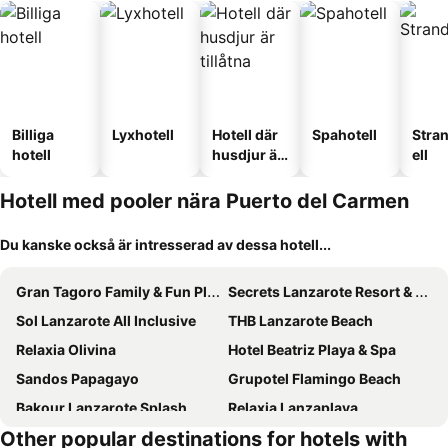
Billiga
Lyxhotell
Hotell där
Spahotell
Stra
hotell
husdjur är
ell
tillåtna
Hotell med pooler nära Puerto del Carmen
Du kanske också är intresserad av dessa hotell...
Gran Tagoro Family & Fun Playa Blanca
Secrets Lanzarote Resort & Spa
Sol Lanzarote All Inclusive
THB Lanzarote Beach
Relaxia Olivina
Hotel Beatriz Playa & Spa
Sandos Papagayo
Grupotel Flamingo Beach
Bakour Lanzarote Splash
Relaxia Lanzaplaya
Other popular destinations for hotels with
THB Flora
HL Club Playa Blanca