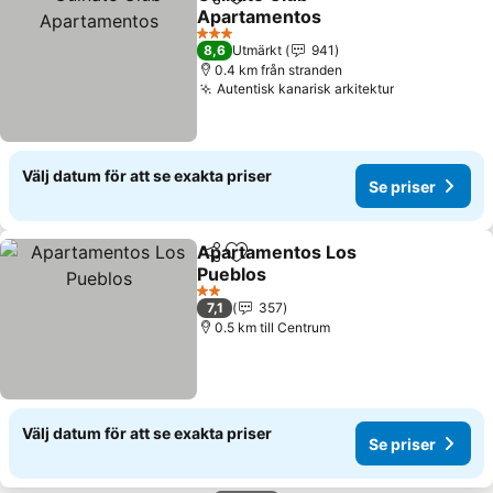
Dela
Lägg till i Mina Favoriter
Apartamentos
Se priser
3 Stjärnor
8,6
Utmärkt
941
0.4 km från stranden
Autentisk kanarisk arkitektur
Se priser
Välj datum för att se exakta priser
Se priser
Apartamentos Los
Dela
Lägg till i Mina Favoriter
Pueblos
Se priser
2 Stjärnor
7,1
357
0.5 km till Centrum
Välj datum för att se exakta priser
Se priser