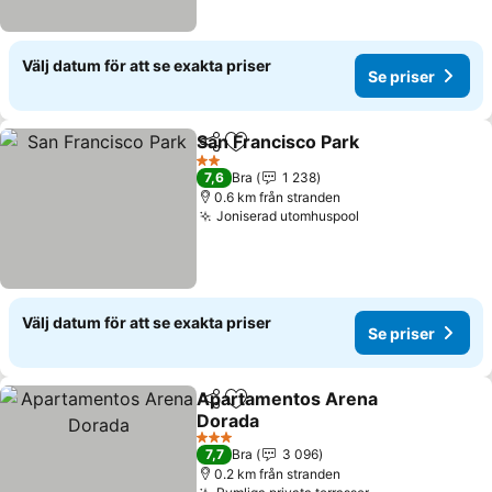
Välj datum för att se exakta priser
Se priser
San Francisco Park
Dela
Lägg till i Mina Favoriter
Se pris
2 Stjärnor
7,6
Bra
1 238
0.6 km från stranden
Joniserad utomhuspool
Se priser
Välj datum för att se exakta priser
Se priser
Apartamentos Arena
Dela
Lägg till i Mina Favoriter
Dorada
Se priser
3 Stjärnor
7,7
Bra
3 096
0.2 km från stranden