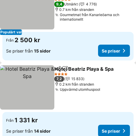
Se priser
5 Stjärnor
9,4
Utmärkt
4 776
0.7 km från stranden
Gourmetmat från Kanarieöarna och
internationellt
Populärt val
2 500 kr
Från
Se priser från
15 sidor
Se priser
Hotel Beatriz Playa & Spa
Dela
Lägg till i Mina Favoriter
S
4 Stjärnor
7,2
15 833
0.2 km från stranden
Uppvärmd utomhuspool
Se priser
1 331 kr
Från
Se priser från
14 sidor
Se priser