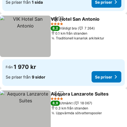
Se priser från
1 sida
Se priser
VIK Hotel San Antonio
Dela
Lägg till i Mina Favoriter
Se p
4 Stjärnor
8,2
Väldigt bra
7 264
0.1 km från stranden
Traditionell kanarisk arkitektur
Se priser
1 970 kr
Från
Se priser från
9 sidor
Se priser
Aequora Lanzarote Suites
Dela
Lägg till i Mina Favoriter
4 Stjärnor
8,9
Utmärkt
18 067
0.3 km från stranden
Uppvärmda sötvattenspooler
Se priser