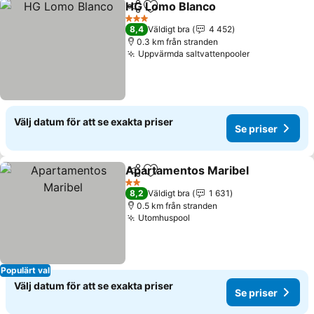
HG Lomo Blanco
Dela
Lägg till i Mina Favoriter
Se priser
3 Stjärnor
8,4
Väldigt bra
4 452
0.3 km från stranden
Uppvärmda saltvattenpooler
Se priser
Välj datum för att se exakta priser
Se priser
Apartamentos Maribel
Dela
Lägg till i Mina Favoriter
Se p
2 Stjärnor
8,2
Väldigt bra
1 631
0.5 km från stranden
Utomhuspool
Se priser
Populärt val
Välj datum för att se exakta priser
Se priser