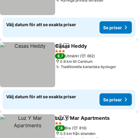
Rymliga privata terrasser
Se priser
Välj datum för att se exakta priser
Se priser
Casas Heddy
Dela
Lägg till i Mina Favoriter
Se priser
3 Stjärnor
8,7
Utmärkt
662
0.9 km till Centrum
Traditionella kanariska bystugor
Se priser
Välj datum för att se exakta priser
Se priser
Luz Y Mar Apartments
Dela
Lägg till i Mina Favoriter
Se 
2 Stjärnor
7,6
Bra
816
0.5 km från stranden