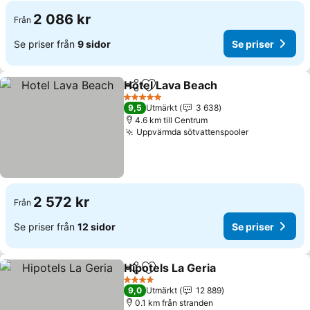
2 086 kr
Från
Se priser från
9 sidor
Se priser
Hotel Lava Beach
Dela
Lägg till i Mina Favoriter
Se priser
5 Stjärnor
9,5
Utmärkt
3 638
4.6 km till Centrum
Uppvärmda sötvattenspooler
Se priser
2 572 kr
Från
Se priser från
12 sidor
Se priser
Hipotels La Geria
Dela
Lägg till i Mina Favoriter
Se priser
4 Stjärnor
9,0
Utmärkt
12 889
0.1 km från stranden