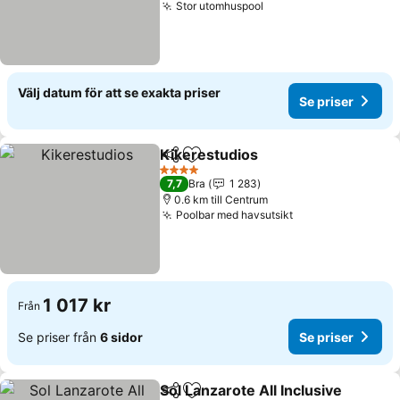
Stor utomhuspool
Se priser
Välj datum för att se exakta priser
Se priser
Kikerestudios
Dela
Lägg till i Mina Favoriter
Se priser
4 Stjärnor
7,7
Bra
1 283
0.6 km till Centrum
Poolbar med havsutsikt
Se priser
1 017 kr
Från
Se priser från
6 sidor
Se priser
Sol Lanzarote All Inclusive
Dela
Lägg till i Mina Favoriter