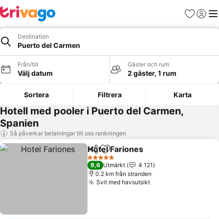
Favoriter
Logga 
Me
Destination
Puerto del Carmen
Från/till
Gäster och rum
Välj datum
2 gäster, 1 rum
Sortera
Filtrera
Karta
Hotell med pooler i Puerto del Carmen,
Spanien
Så påverkar betalningar till oss rankningen
Hotel Fariones
Dela
Lägg till i Mina Favoriter
Se priser
5 Stjärnor
9,6
Utmärkt
4 121
0.2 km från stranden
Svit med havsutsikt
Se priser