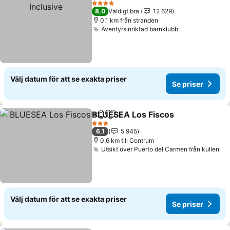
4 Stjärnor
8,0
Väldigt bra
12 629
0.1 km från stranden
Äventyrsinriktad barnklubb
Se priser
Välj datum för att se exakta priser
Se priser
BLUESEA Los Fiscos
Dela
Lägg till i Mina Favoriter
Se pri
3 Stjärnor
6,1
5 945
0.6 km till Centrum
Utsikt över Puerto del Carmen från kullen
Se
Välj datum för att se exakta priser
Se priser