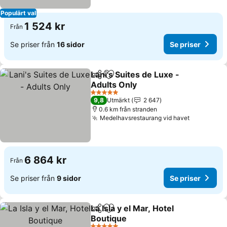
Populärt val
1 524 kr
Från
Se priser från
16 sidor
Se priser
Lani's Suites de Luxe -
Dela
Lägg till i Mina Favoriter
Adults Only
Se priser
5 Stjärnor
9,8
Utmärkt
2 647
0.6 km från stranden
Medelhavsrestaurang vid havet
Se priser
6 864 kr
Från
Se priser från
9 sidor
Se priser
La Isla y el Mar, Hotel
Dela
Lägg till i Mina Favoriter
Boutique