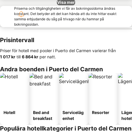
Visa mer
Priserna och tillgängligheten vi får av bokningssidorna ändras
konstant. Det betyder att det kan hända att du inte hittar exakt
samma erbjudande du såg på trivago när du hamnar på
bokningssidan.
Prisintervall
Priser för hotell med pooler i Puerto del Carmen varierar från
‎1 017 kr
till
‎6 864 kr
per natt.
Andra boenden i Puerto del Carmen
Hotell
Bed and
Serviceläg
Resorter
Läge
breakfast
enhet
hotel
Populära hotellkategorier i Puerto del Carmen