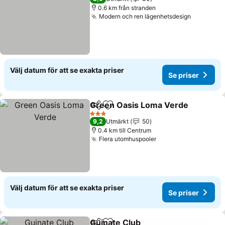
0.6 km från stranden
Modern och ren lägenhetsdesign
Se priser
Välj datum för att se exakta priser
Se priser
Green Oasis Loma Verde
Dela
Lägg till i Mina Favoriter
S
3 Stjärnor
9,2
Utmärkt
50
0.4 km till Centrum
Flera utomhuspooler
Se priser
Välj datum för att se exakta priser
Se priser
Guinate Club