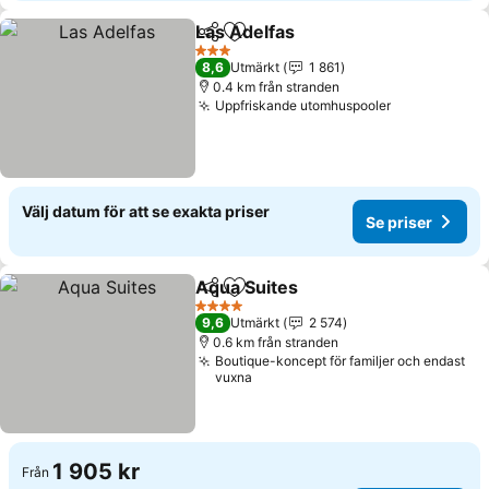
Las Adelfas
Dela
Lägg till i Mina Favoriter
Se priser
3 Stjärnor
8,6
Utmärkt
1 861
0.4 km från stranden
Uppfriskande utomhuspooler
Se priser
Välj datum för att se exakta priser
Se priser
Aqua Suites
Dela
Lägg till i Mina Favoriter
Se priser
4 Stjärnor
9,6
Utmärkt
2 574
0.6 km från stranden
Boutique-koncept för familjer och endast
vuxna
1 905 kr
Från