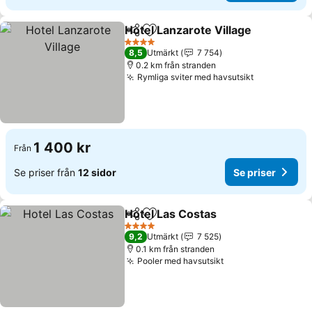
Hotel Lanzarote Village
Dela
Lägg till i Mina Favoriter
Se 
4 Stjärnor
8,5
Utmärkt
7 754
0.2 km från stranden
Rymliga sviter med havsutsikt
Se priser
1 400 kr
Från
Se priser från
12 sidor
Se priser
Hotel Las Costas
Dela
Lägg till i Mina Favoriter
Se priser
4 Stjärnor
9,2
Utmärkt
7 525
0.1 km från stranden
Pooler med havsutsikt
Se priser