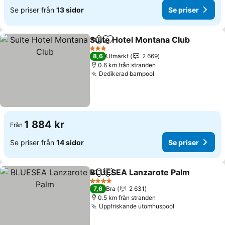
Se priser från
13 sidor
Se priser
Suite Hotel Montana Club
Dela
Lägg till i Mina Favoriter
3 Stjärnor
8,6
Utmärkt
2 669
0.6 km från stranden
Dedikerad barnpool
Se priser
1 884 kr
Från
Se priser från
14 sidor
Se priser
BLUESEA Lanzarote Palm
Dela
Lägg till i Mina Favoriter
4 Stjärnor
7,6
Bra
2 631
0.5 km från stranden
Uppfriskande utomhuspool
Se priser