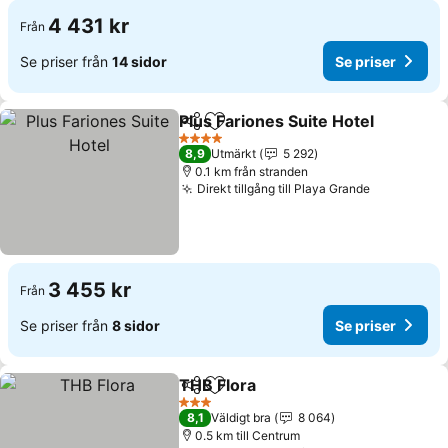
4 431 kr
Från
Se priser från
14 sidor
Se priser
Plus Fariones Suite Hotel
Dela
Lägg till i Mina Favoriter
S
4 Stjärnor
8,9
Utmärkt
5 292
0.1 km från stranden
Direkt tillgång till Playa Grande
Se priser
3 455 kr
Från
Se priser från
8 sidor
Se priser
THB Flora
Dela
Lägg till i Mina Favoriter
Se priser
3 Stjärnor
8,1
Väldigt bra
8 064
0.5 km till Centrum