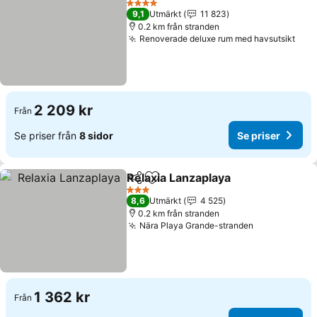
4 Stjärnor
9,1
Utmärkt
11 823
0.2 km från stranden
Renoverade deluxe rum med havsutsikt
Se p
2 209 kr
Från
Se priser från
8 sidor
Se priser
Relaxia Lanzaplaya
Dela
Lägg till i Mina Favoriter
Se pris
3 Stjärnor
8,6
Utmärkt
4 525
0.2 km från stranden
Nära Playa Grande-stranden
Se priser
1 362 kr
Från