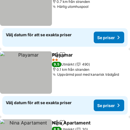
0.7 km från stranden
Härlig utomhuspool
Se priser
Välj datum för att se exakta priser
Se priser
Playamar
Dela
Lägg till i Mina Favoriter
Se priser
2 Stjärnor
9,5
Utmärkt
490
0.1 km från stranden
Uppvärmd pool med kanarisk trädgård
Se pr
Välj datum för att se exakta priser
Se priser
Nina Apartament
Dela
Lägg till i Mina Favoriter
Se priser
8,9
Utmärkt
30