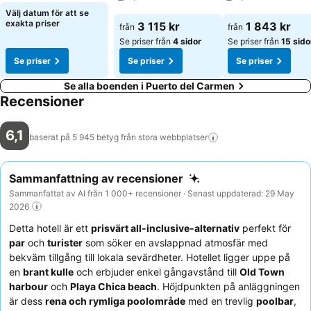
solstolar. Och i poolbaren erbjuds uppfriskande drycker. Här finns
Se priser
Välj datum för att se
även möjligheten att varva ned med bordtennis och biljard. Om
Se priser
Se priser
exakta priser
3 115 kr
1 843 kr
från
från
kvällarna kommer gästerna underhållas med livemusik. Måltider: I
Se priser från
4 sidor
Se priser från
15 sido
restaurangen (icke-rökare, buffé och barnstol) kommer gästerna
Se priser
Se priser
Se priser
skämmas bort. Hotellet erbjuder även möjligheten att boka
måltidspaket som: övernattning med frukost, halvpension och all-
Se alla boenden i Puerto del Carmen
inclusive. Till frukost, lunch och middag dukas en lika välfylld som
Recensioner
läcker buffé upp för gästerna. All-inclusive-semesterfirare kan njuta
av fördelar som snacks. Huset har ett brett sortiment av både
6,1
alkoholfria- och alkoholhaltiga drycker. Kreditkort: Följande
baserat på 5 945 betyg från stora
webbplatser
kreditkort accepteras: American Express, Visa och MasterCard.
Sammanfattning av recensioner
Sammanfattat av AI från 1 000+ recensioner · Senast uppdaterad: 29 May
2026
Detta hotell är ett
prisvärt all-inclusive-alternativ
perfekt för
par
och
turister
som söker en avslappnad atmosfär med
bekväm tillgång till lokala sevärdheter. Hotellet ligger uppe på
en
brant kulle
och erbjuder enkel gångavstånd till
Old Town
harbour
och
Playa Chica beach
. Höjdpunkten på anläggningen
är dess
rena och rymliga poolområde
med en trevlig
poolbar
,