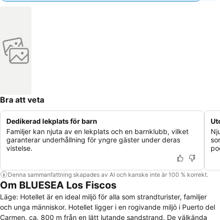
Bra att veta
Dedikerad lekplats för barn
Ut
Familjer kan njuta av en lekplats och en barnklubb, vilket
Nj
garanterar underhållning för yngre gäster under deras
so
vistelse.
po
Denna sammanfattning skapades av AI och kanske inte är 100 % korrekt.
Om BLUESEA Los Fiscos
Läge: Hotellet är en ideal miljö för alla som strandturister, familjer
och unga människor. Hotellet ligger i en rogivande miljö i Puerto del
Carmen, ca. 800 m från en lätt lutande sandstrand. De välkända