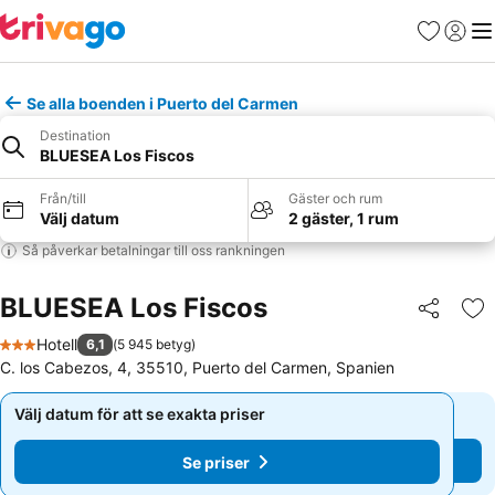
Favoriter
Logga 
Me
Se alla boenden i Puerto del Carmen
Destination
BLUESEA Los Fiscos
Från/till
Gäster och rum
Välj datum
2 gäster, 1 rum
Så påverkar betalningar till oss rankningen
BLUESEA Los Fiscos
Dela
Läg
Hotell
6,1
(
5 945 betyg
)
3 Stjärnor
C. los Cabezos, 4, 35510, Puerto del Carmen, Spanien
Välj datum för att se exakta priser
Välj datum för att se exakta priser
Se priser
Se priser