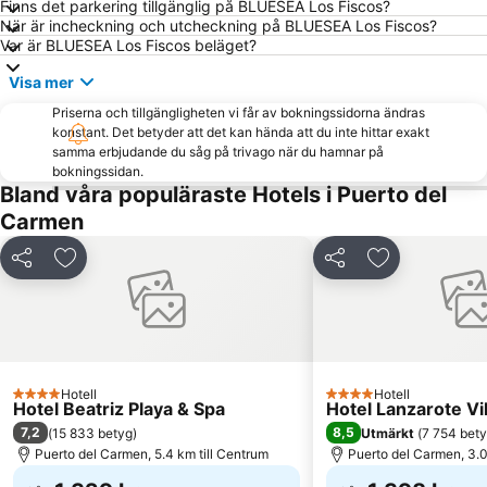
Finns det parkering tillgänglig på BLUESEA Los Fiscos?
När är incheckning och utcheckning på BLUESEA Los Fiscos?
Var är BLUESEA Los Fiscos beläget?
Visa mer
Priserna och tillgängligheten vi får av bokningssidorna ändras
konstant. Det betyder att det kan hända att du inte hittar exakt
samma erbjudande du såg på trivago när du hamnar på
bokningssidan.
Bland våra populäraste Hotels i Puerto del
Carmen
Dela
Lägg till i Mina Favoriter
Dela
Lägg till i Mi
Hotell
Hotell
4 Stjärnor
4 Stjärnor
Hotel Beatriz Playa & Spa
Hotel Lanzarote Vi
7,2
8,5
(
15 833 betyg
)
Utmärkt
(
7 754 bet
Puerto del Carmen, 5.4 km till Centrum
Puerto del Carmen, 3.0