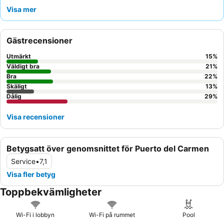
perfekt för avkoppling. Gästerna berömmer konsekvent den
Visa mer
vänliga och uppmärksamma personalen
, som bidrar betydligt
till en positiv upplevelse, särskilt i receptionen. För dem som
prioriterar lugn och ro rekommenderas att be om ett rum som
Gästrecensioner
vetter bort från poolområdet.
Utmärkt
15
%
Väldigt bra
21
%
Bra
22
%
Skäligt
13
%
Dålig
29
%
Visa recensioner
Betygsatt över genomsnittet för Puerto del Carmen
Service
•
7,1
Visa fler betyg
Toppbekvämligheter
Wi-Fi i lobbyn
Wi-Fi på rummet
Pool