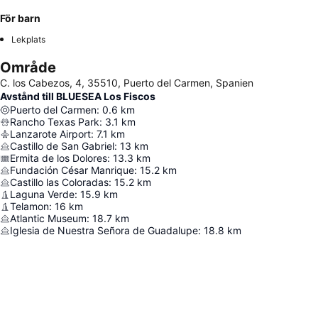
För barn
Lekplats
Område
C. los Cabezos, 4, 35510, Puerto del Carmen, Spanien
Avstånd till BLUESEA Los Fiscos
Puerto del Carmen
:
0.6
km
Rancho Texas Park
:
3.1
km
Lanzarote Airport
:
7.1
km
Castillo de San Gabriel
:
13
km
Ermita de los Dolores
:
13.3
km
Fundación César Manrique
:
15.2
km
Castillo las Coloradas
:
15.2
km
Laguna Verde
:
15.9
km
Telamon
:
16
km
Atlantic Museum
:
18.7
km
Iglesia de Nuestra Señora de Guadalupe
:
18.8
km