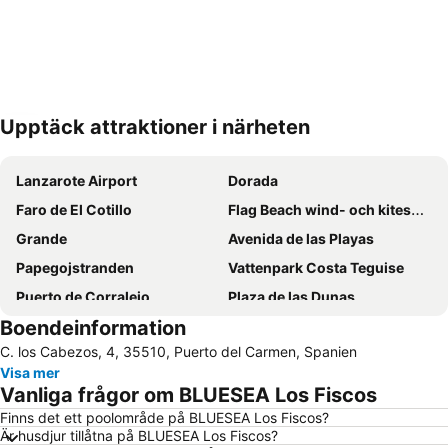
Upptäck attraktioner i närheten
Förstora kartan
Lanzarote Airport
Dorada
Faro de El Cotillo
Flag Beach wind- och kitesurfingcenter
Grande
Avenida de las Playas
Papegojstranden
Vattenpark Costa Teguise
Puerto de Corralejo
Plaza de las Dunas
Boendeinformation
Puerto del Carmen
Pila de la Barrilla
C. los Cabezos, 4, 35510, Puerto del Carmen, Spanien
Matagorda
Playa Flamingo
Visa mer
Guinate Tropical Park
Vanliga frågor om BLUESEA Los Fiscos
Finns det ett poolområde på BLUESEA Los Fiscos?
Är husdjur tillåtna på BLUESEA Los Fiscos?