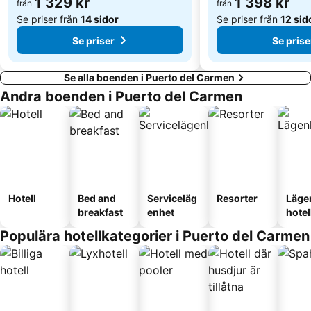
1 329 kr
1 398 kr
från
från
Se priser från
14 sidor
Se priser från
12 sid
Se priser
Se prise
Se alla boenden i Puerto del Carmen
Andra boenden i Puerto del Carmen
Hotell
Bed and
Serviceläg
Resorter
Läge
breakfast
enhet
hotel
Populära hotellkategorier i Puerto del Carmen