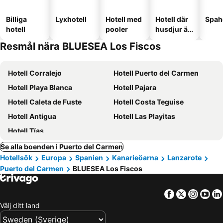
Billiga
Lyxhotell
Hotell med
Hotell där
Spah
hotell
pooler
husdjur är
tillåtna
Resmål nära BLUESEA Los Fiscos
Hotell Corralejo
Hotell Puerto del Carmen
Hotell Playa Blanca
Hotell Pajara
Hotell Caleta de Fuste
Hotell Costa Teguise
Hotell Antigua
Hotell Las Playitas
Hotell Tías
Se alla boenden i Puerto del Carmen
Hotellsök
Europa
Spanien
Kanarieöarna
Lanzarote
Puerto del Carmen
BLUESEA Los Fiscos
Facebook
Twitter
Insta
Yo
Välj ditt land