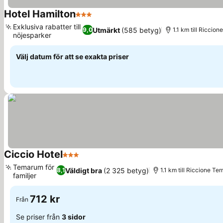
Hotel Hamilton
3 Stjärnor
Exklusiva rabatter till
Utmärkt
(585 betyg)
9,0
1.1 km till Riccio
nöjesparker
Välj datum för att se exakta priser
Ciccio Hotel
3 Stjärnor
Temarum för
Väldigt bra
(2 325 betyg)
8,1
1.1 km till Riccione Te
familjer
712 kr
Från
Se priser från
3 sidor