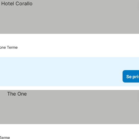
cione Terme
Se pri
 Terme