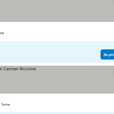
erme
Se pri
ne Terme