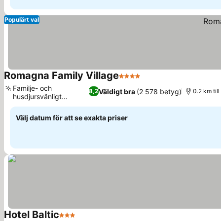
Populärt val
Romagna Family Village
4 Stjärnor
Familje- och
Väldigt bra
(2 578 betyg)
8,2
0.2 km til
husdjursvänligt
bykoncept
Välj datum för att se exakta priser
Hotel Baltic
3 Stjärnor