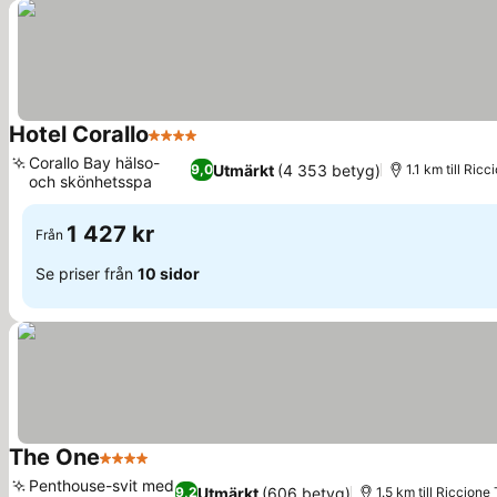
Hotel Corallo
4 Stjärnor
Corallo Bay hälso-
Utmärkt
(4 353 betyg)
9,0
1.1 km till Ric
och skönhetsspa
1 427 kr
Från
Se priser från
10 sidor
The One
4 Stjärnor
Penthouse-svit med
Utmärkt
(606 betyg)
9,2
1.5 km till Riccione