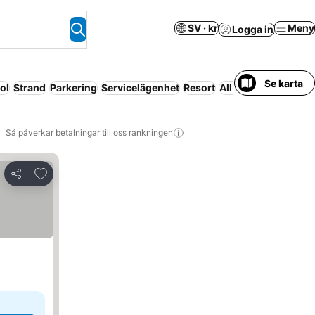
SV · kr
Meny
Logga in
Se karta
ol
Strand
Parkering
Servicelägenhet
Resort
All-inclusive
Så påverkar betalningar till oss rankningen
Lägg till i Mina Favoriter
Dela