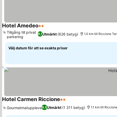
Hotel Amedeo
2 Stjärnor
Tillgång till privat
Utmärkt
(626 betyg)
9,1
1.0 km till Riccione T
parkering
Välj datum för att se exakta priser
Hotel Carmen Riccione
2 Stjärnor
Utmärkt
(1 311 betyg)
9,5
1.1 km till Riccio
Gourmetmatupplevelse