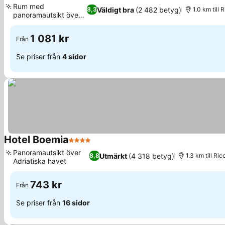
Rum med
Väldigt bra
(2 482 betyg)
8,3
1.0 km till
panoramautsikt över
havet
1 081 kr
Från
Se priser från
4 sidor
Hotel Boemia
4 Stjärnor
Panoramautsikt över
Utmärkt
(4 318 betyg)
8,8
1.3 km till Ri
Adriatiska havet
743 kr
Från
Se priser från
16 sidor