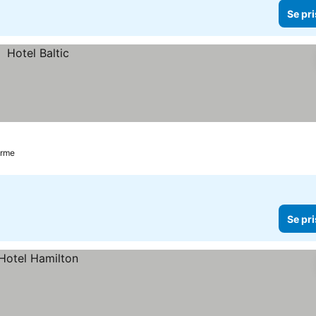
Se pri
erme
Se pri