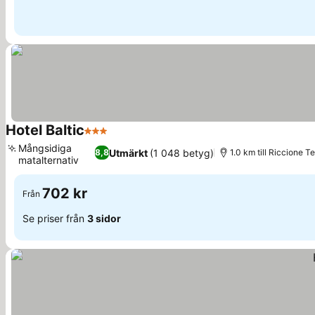
Hotel Baltic
3 Stjärnor
Mångsidiga
Utmärkt
(1 048 betyg)
8,8
1.0 km till Riccione T
matalternativ
702 kr
Från
Se priser från
3 sidor