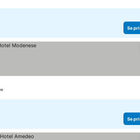
Se pri
me
Se pri