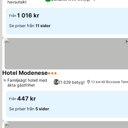
havsutsikt
1 016 kr
Från
Se priser från
11 sidor
Hotel Modenese
3 Stjärnor
Familjeägt hotell med
(1 629 betyg)
7,4
1.1 km till Riccione Ter
äkta gästfrihet
447 kr
Från
Se priser från
5 sidor