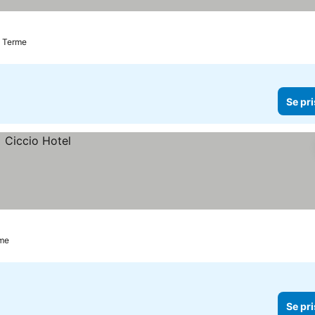
ne Terme
Se pri
rme
Se pri