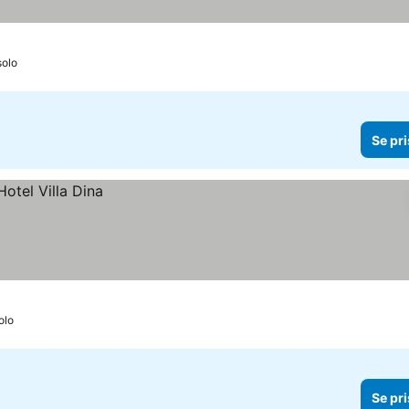
solo
Se pri
olo
Se pri