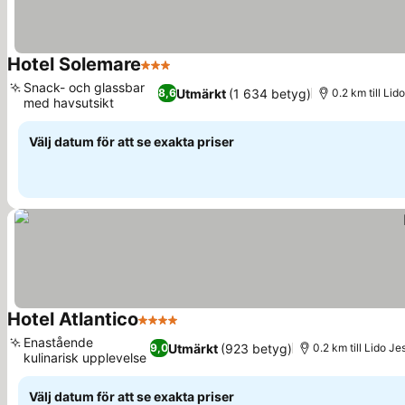
Hotel Solemare
3 Stjärnor
Se priser
Snack- och glassbar
Utmärkt
(1 634 betyg)
8,6
0.2 km till Lid
med havsutsikt
Se priser
Välj datum för att se exakta priser
Hotel Atlantico
4 Stjärnor
Se priser
Enastående
Utmärkt
(923 betyg)
9,0
0.2 km till Lido Je
kulinarisk upplevelse
Se priser
Välj datum för att se exakta priser