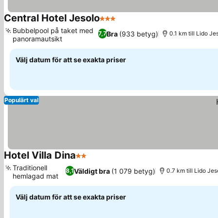
Central Hotel Jesolo
3 Stjärnor
Se priser
Bubbelpool på taket med
Bra
(933 betyg)
7,7
0.1 km till Lido Je
panoramautsikt
Se priser
Välj datum för att se exakta priser
Populärt val
Hotel Villa Dina
2 Stjärnor
Se priser
Traditionell
Väldigt bra
(1 079 betyg)
8,1
0.7 km till Lido Jes
hemlagad mat
Se priser
Välj datum för att se exakta priser