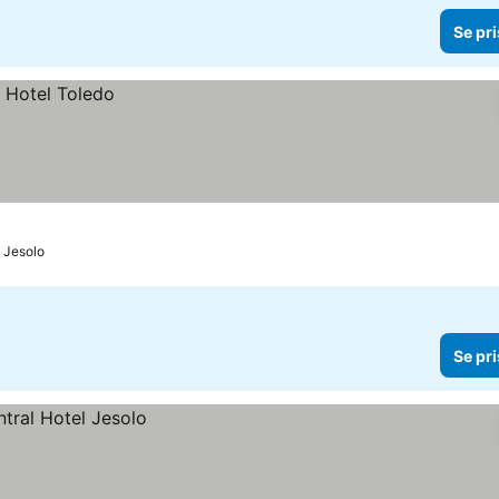
Se pri
o Jesolo
Se pri