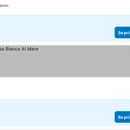
Jesolo
Se pri
Se pri