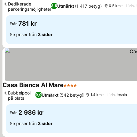
Dedikerade
Utmärkt
(1 417 betyg)
8,5
0.5 km till Lido 
parkeringsmöjligheter
Se priser
781 kr
Från
Se priser från
3 sidor
Casa Bianca Al Mare
4 Stjärnor
Se priser
Bubbelpool
Utmärkt
(542 betyg)
9,0
1.4 km till Lido Jesolo
på plats
Se priser
2 986 kr
Från
Se priser från
3 sidor