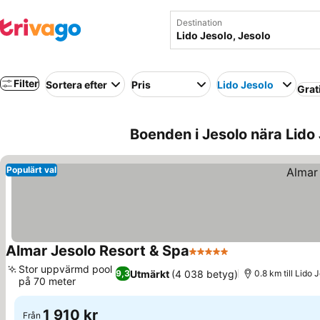
Destination
Filter
Sortera efter
Pris
Lido Jesolo
Grat
Boenden i Jesolo nära Lido J
Populärt val
Almar Jesolo Resort & Spa
5 Stjärnor
Se priser
Stor uppvärmd pool
Utmärkt
(4 038 betyg)
9,3
0.8 km till Lido 
på 70 meter
Se priser
1 910 kr
Från