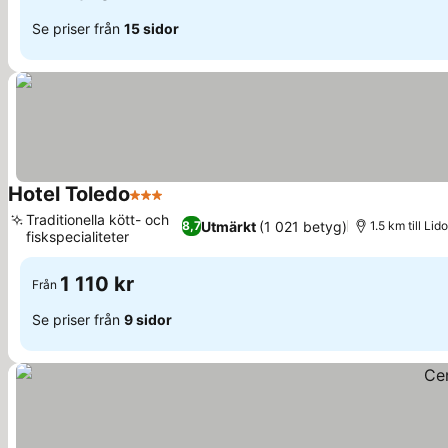
Se priser från
15 sidor
Hotel Toledo
3 Stjärnor
Se priser
Traditionella kött- och
Utmärkt
(1 021 betyg)
8,7
1.5 km till Lid
fiskspecialiteter
Se priser
1 110 kr
Från
Se priser från
9 sidor