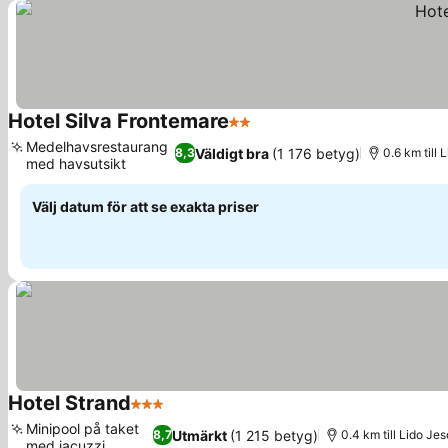
Hotel Silva Frontemare
2 Stjärnor
Se priser
Medelhavsrestaurang
Väldigt bra
(1 176 betyg)
8,3
0.6 km till 
med havsutsikt
Se priser
Välj datum för att se exakta priser
Hotel Strand
3 Stjärnor
Se priser
Minipool på taket
Utmärkt
(1 215 betyg)
8,7
0.4 km till Lido Jes
med jacuzzi