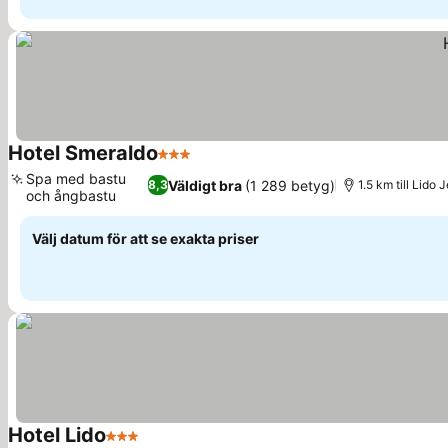
Hotel Smeraldo
3 Stjärnor
Se priser
Spa med bastu
Väldigt bra
(1 289 betyg)
8,3
1.5 km till Lido 
och ångbastu
Se priser
Välj datum för att se exakta priser
Hotel Lido
3 Stjärnor
Se priser