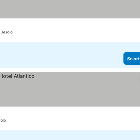
o Jesolo
Se pri
solo