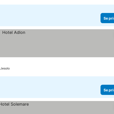
Se pri
o Jesolo
Se pri