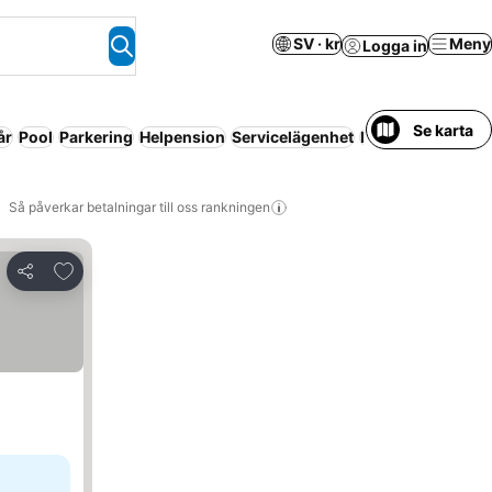
SV · kr
Meny
Logga in
Se karta
år
Pool
Parkering
Helpension
Servicelägenhet
Husdjur tillåtna
Så påverkar betalningar till oss rankningen
Lägg till i Mina Favoriter
Dela