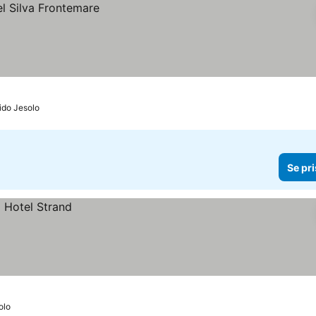
Lido Jesolo
Se pri
olo