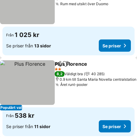
Rum med utsikt över Duomo
1 025 kr
Från
Se priser från
13 sidor
Se priser
Plus Florence
Dela
Lägg till i Mina Favoriter
2 Stjärnor
8,2
Väldigt bra
40 285
0.9 km till Santa Maria Novella centralstation
Året runt-pooler
Populärt val
538 kr
Från
Se priser från
11 sidor
Se priser