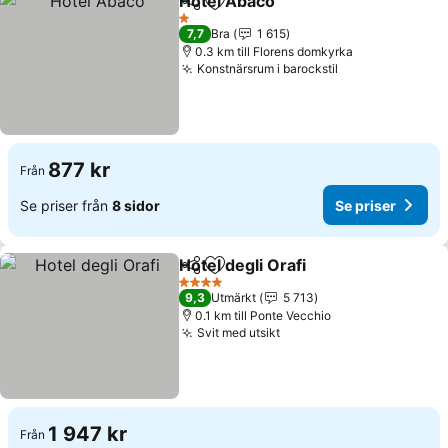
Hotel Abaco
Dela
Lägg till i Mina Favoriter
1 Stjärnor
7,7
Bra
1 615
0.3 km till Florens domkyrka
Konstnärsrum i barockstil
877 kr
Från
Se priser från
8 sidor
Se priser
Hotel degli Orafi
Dela
Lägg till i Mina Favoriter
4 Stjärnor
9,3
Utmärkt
5 713
0.1 km till Ponte Vecchio
Svit med utsikt
1 947 kr
Från