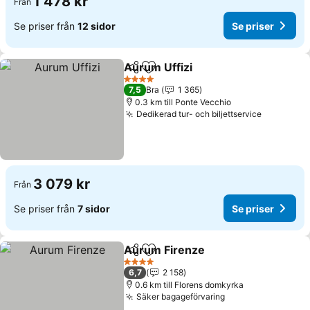
1 478 kr
Från
Se priser från
12 sidor
Se priser
Aurum Uffizi
Dela
Lägg till i Mina Favoriter
4 Stjärnor
7,5
Bra
1 365
0.3 km till Ponte Vecchio
Dedikerad tur- och biljettservice
3 079 kr
Från
Se priser från
7 sidor
Se priser
Aurum Firenze
Dela
Lägg till i Mina Favoriter
4 Stjärnor
6,7
2 158
0.6 km till Florens domkyrka
Säker bagageförvaring