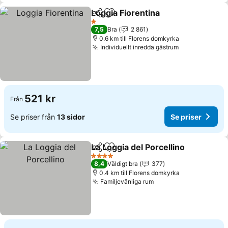
Loggia Fiorentina
Dela
Lägg till i Mina Favoriter
1 Stjärnor
7,5
Bra
2 861
0.6 km till Florens domkyrka
Individuellt inredda gästrum
521 kr
Från
Se priser från
13 sidor
Se priser
La Loggia del Porcellino
Dela
Lägg till i Mina Favoriter
4 Stjärnor
8,4
Väldigt bra
377
0.4 km till Florens domkyrka
Familjevänliga rum