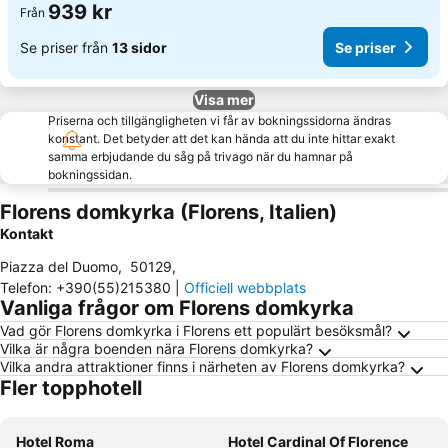
939 kr
Från
Se priser från
13 sidor
Se priser
Visa mer
Priserna och tillgängligheten vi får av bokningssidorna ändras
konstant. Det betyder att det kan hända att du inte hittar exakt
samma erbjudande du såg på trivago när du hamnar på
bokningssidan.
Florens domkyrka (Florens, Italien)
Kontakt
Piazza del Duomo
,
50129
,
Telefon
:
+390(55)215380
|
Officiell webbplats
Vanliga frågor om Florens domkyrka
Vad gör Florens domkyrka i Florens ett populärt besöksmål?
Vilka är några boenden nära Florens domkyrka?
Vilka andra attraktioner finns i närheten av Florens domkyrka?
Fler topphotell
Hotel Roma
Hotel Cardinal Of Florence