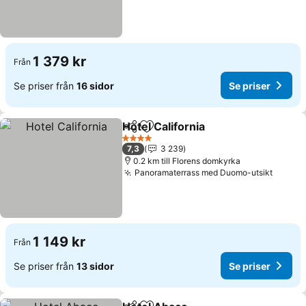
1 379 kr
Från
Se priser från
16 sidor
Se priser
Hotel California
Dela
Lägg till i Mina Favoriter
4 Stjärnor
7,3
3 239
0.2 km till Florens domkyrka
Panoramaterrass med Duomo-utsikt
1 149 kr
Från
Se priser från
13 sidor
Se priser