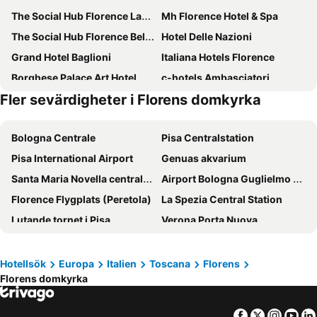
The Social Hub Florence Lavagnini
Mh Florence Hotel & Spa
The Social Hub Florence Belfiore
Hotel Delle Nazioni
Grand Hotel Baglioni
Italiana Hotels Florence
Borghese Palace Art Hotel
c-hotels Ambasciatori
Fler sevärdigheter i Florens domkyrka
Hotel Kraft
FH55 Grand Hotel Mediterraneo
Hotel Luxor Florence
Hotel Bavaria
Bologna Centrale
Pisa Centralstation
Florence Old Bridge B&B
Hotel Villa Liana
Pisa International Airport
Genuas akvarium
Hotel Botticelli
Fattoria Il Milione Agriturismo
Santa Maria Novella centralstation
Airport Bologna Guglielmo Marconi
Hotel Atlantic Palace
Villa La Stella
Florence Flygplats (Peretola)
La Spezia Central Station
Hotel Torre Guelfa
c-hotels Diplomat
Lutande tornet i Pisa
Verona Porta Nuova
B&B Hotel Firenze Pitti Palace al Ponte Vecchio
Luxury B&B La Dimora Degli Angeli
Oltrarno
Piazza Maggiore
Hotel S.Giorgio & Olimpic
Hotel Croce di Malta
Storico Centrum
Piazza Principe Station
Ruby Bea Hotel Florence
NH Firenze
Hotellsök
Europa
Italien
Toscana
Florens
Florens domkyrka
Firenze Fiera
Arena di Verona
Hotel Astro Mediceo
Hotel Ginori Al Duomo
Florens domkyrka
Rimini railway station
Hotel degli Orafi
Arcadia
Facebook
Twitter
Insta
Yo