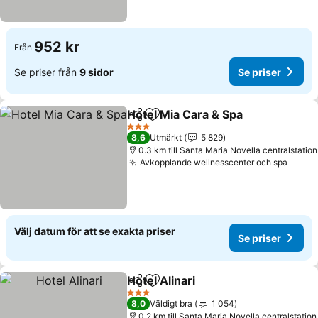
952 kr
Från
Se priser från
9 sidor
Se priser
Hotel Mia Cara & Spa
Dela
Lägg till i Mina Favoriter
3 Stjärnor
8,6
Utmärkt
5 829
0.3 km till Santa Maria Novella centralstation
Avkopplande wellnesscenter och spa
Välj datum för att se exakta priser
Se priser
Hotel Alinari
Dela
Lägg till i Mina Favoriter
3 Stjärnor
8,0
Väldigt bra
1 054
0.2 km till Santa Maria Novella centralstation