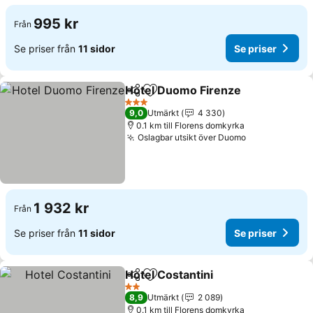
995 kr
Från
Se priser från
11 sidor
Se priser
Hotel Duomo Firenze
Dela
Lägg till i Mina Favoriter
3 Stjärnor
9,0
Utmärkt
4 330
0.1 km till Florens domkyrka
Oslagbar utsikt över Duomo
1 932 kr
Från
Se priser från
11 sidor
Se priser
Hotel Costantini
Dela
Lägg till i Mina Favoriter
2 Stjärnor
8,9
Utmärkt
2 089
0.1 km till Florens domkyrka