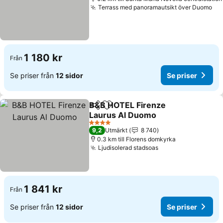
Terrass med panoramautsikt över Duomo
1 180 kr
Från
Se priser från
12 sidor
Se priser
B&B HOTEL Firenze
Dela
Lägg till i Mina Favoriter
Laurus Al Duomo
4 Stjärnor
9,2
Utmärkt
8 740
0.3 km till Florens domkyrka
Ljudisolerad stadsoas
1 841 kr
Från
Se priser från
12 sidor
Se priser