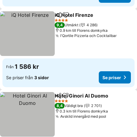
iQ Hotel Firenze
Dela
Lägg till i Mina Favoriter
4 Stjärnor
9,4
Utmärkt
4 286
0.9 km till Florens domkyrka
I'Qortile Pizzeria och Cocktailbar
1 586 kr
Från
Se priser från
3 sidor
Se priser
Hotel Ginori Al Duomo
Dela
Lägg till i Mina Favoriter
4 Stjärnor
8,4
Väldigt bra
2 701
0.3 km till Florens domkyrka
Avskild innergård med pool