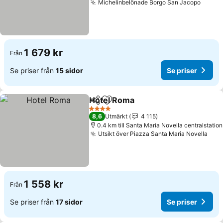
Michelinbelönade Borgo San Jacopo
1 679 kr
Från
Se priser från
15 sidor
Se priser
Hotel Roma
Dela
Lägg till i Mina Favoriter
4 Stjärnor
8,6
Utmärkt
4 115
0.4 km till Santa Maria Novella centralstation
Utsikt över Piazza Santa Maria Novella
1 558 kr
Från
Se priser från
17 sidor
Se priser