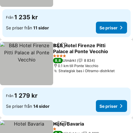
1 235 kr
Från
Se priser från
11 sidor
Se priser
B&B Hotel Firenze Pitti
Dela
Lägg till i Mina Favoriter
Palace al Ponte Vecchio
4 Stjärnor
8,8
Utmärkt
8 834
0.1 km till Ponte Vecchio
Strategisk bas i Oltrarno-distriktet
1 279 kr
Från
Se priser från
14 sidor
Se priser
Hotel Bavaria
Dela
Lägg till i Mina Favoriter
1 Stjärnor