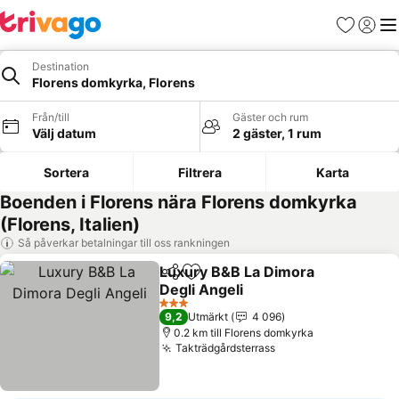
Favoriter
Logga 
Me
Destination
Florens domkyrka, Florens
Från/till
Gäster och rum
Välj datum
2 gäster, 1 rum
Sortera
Filtrera
Karta
Boenden i Florens nära Florens domkyrka
(Florens, Italien)
Så påverkar betalningar till oss rankningen
Luxury B&B La Dimora
Dela
Lägg till i Mina Favoriter
Degli Angeli
3 Stjärnor
9,2
Utmärkt
4 096
0.2 km till Florens domkyrka
Takträdgårdsterrass