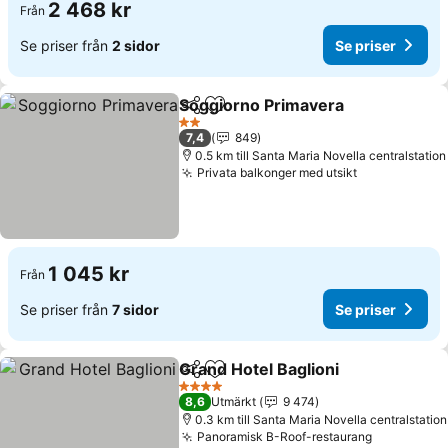
2 468 kr
Från
Se priser från
2 sidor
Se priser
Soggiorno Primavera
Dela
Lägg till i Mina Favoriter
2 Stjärnor
7,4
849
0.5 km till Santa Maria Novella centralstation
Privata balkonger med utsikt
1 045 kr
Från
Se priser från
7 sidor
Se priser
Grand Hotel Baglioni
Dela
Lägg till i Mina Favoriter
4 Stjärnor
8,6
Utmärkt
9 474
0.3 km till Santa Maria Novella centralstation
Panoramisk B-Roof-restaurang