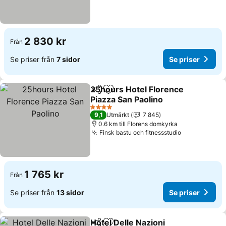
2 830 kr
Från
Se priser från
7 sidor
Se priser
25hours Hotel Florence
Dela
Lägg till i Mina Favoriter
Piazza San Paolino
4 Stjärnor
9,1
Utmärkt
7 845
0.6 km till Florens domkyrka
Finsk bastu och fitnessstudio
1 765 kr
Från
Se priser från
13 sidor
Se priser
Hotel Delle Nazioni