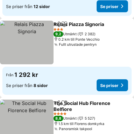
Se priser från
12 sidor
Se priser
Relais Piazza Signoria
Dela
Lägg till i Mina Favoriter
3 Stjärnor
9,2
Utmärkt
2 382
0.2 km till Ponte Vecchio
Fullt utrustade pentryn
1 292 kr
Från
Se priser från
8 sidor
Se priser
The Social Hub Florence
Dela
Lägg till i Mina Favoriter
Belfiore
4 Stjärnor
8,8
Utmärkt
5 527
1.5 km till Florens domkyrka
Panoramisk takpool