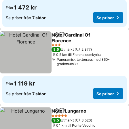
1 472 kr
Från
Se priser från
7 sidor
Se priser
Hotel Cardinal Of
Dela
Lägg till i Mina Favoriter
Florence
3 Stjärnor
8,5
Utmärkt
2 377
0.5 km till Florens domkyrka
Panoramisk takterrass med 360-
gradersutsikt
1 119 kr
Från
Se priser från
7 sidor
Se priser
Hotel Lungarno
Dela
Lägg till i Mina Favoriter
5 Stjärnor
9,5
Utmärkt
3 520
0.1 km till Ponte Vecchio