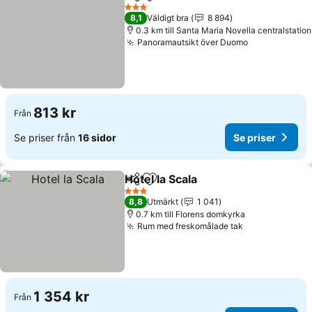
Dela
Lägg till i Mina Favoriter
3 Stjärnor
8,1
Väldigt bra
8 894
0.3 km till Santa Maria Novella centralstation
Panoramautsikt över Duomo
813 kr
Från
Se priser från
16 sidor
Se priser
Hotel la Scala
Dela
Lägg till i Mina Favoriter
3 Stjärnor
8,8
Utmärkt
1 041
0.7 km till Florens domkyrka
Rum med freskomålade tak
1 354 kr
Från