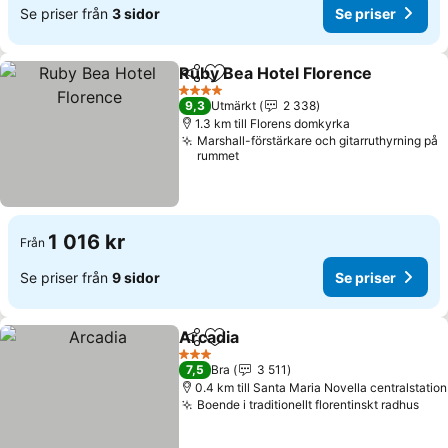
Se priser från
3 sidor
Se priser
Ruby Bea Hotel Florence
Dela
Lägg till i Mina Favoriter
4 Stjärnor
9,3
Utmärkt
2 338
1.3 km till Florens domkyrka
Marshall-förstärkare och gitarruthyrning på
rummet
1 016 kr
Från
Se priser från
9 sidor
Se priser
Arcadia
Dela
Lägg till i Mina Favoriter
3 Stjärnor
7,5
Bra
3 511
0.4 km till Santa Maria Novella centralstation
Boende i traditionellt florentinskt radhus