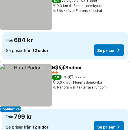
8,4
Väldigt bra
3 666
0.3 km till Florens domkyrka
Utsikt över Florens katedral
684 kr
Från
Se priser från
12 sidor
Se priser
Hotel Bodoni
Dela
Lägg till i Mina Favoriter
2 Stjärnor
7,8
Bra
8 725
0.6 km till Florens domkyrka
Panoramisk takterrass runt om
Populärt val
799 kr
Från
Se priser från
12 sidor
Se priser