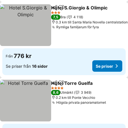
Hotel S.Giorgio & Olimpic
Dela
Lägg till i Mina Favoriter
3 Stjärnor
7,5
Bra
4 118
0.3 km till Santa Maria Novella centralstation
Rymliga familjerum för fyra
776 kr
Från
Se priser från
16 sidor
Se priser
Hotel Torre Guelfa
Dela
Lägg till i Mina Favoriter
4 Stjärnor
8,6
Utmärkt
3 949
0.2 km till Ponte Vecchio
Högsta privata panoramatornet