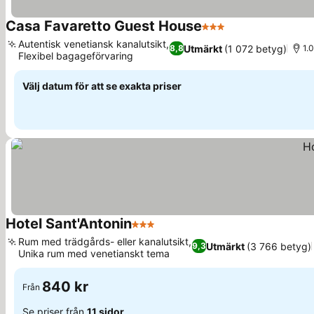
Casa Favaretto Guest House
3 Stjärnor
Se priser
Autentisk venetiansk kanalutsikt,
Utmärkt
(1 072 betyg)
8,8
1.
Flexibel bagageförvaring
Se priser
Välj datum för att se exakta priser
Hotel Sant'Antonin
3 Stjärnor
Se priser
Rum med trädgårds- eller kanalutsikt,
Utmärkt
(3 766 betyg)
9,3
Unika rum med venetianskt tema
Se priser
840 kr
Från
Se priser från
11 sidor