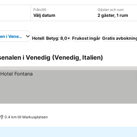
Från/till
Gäster och rum
Välj datum
2 gäster, 1 rum
en i Venedig
Hotell
Betyg: 8,0+
Frukost ingår
Gratis avboknin
enalen i Venedig (Venedig, Italien)
0.4 km till Markusplatsen