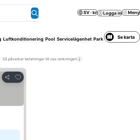
SV · kr
Meny
Logga in
Se karta
g
Luftkonditionering
Pool
Servicelägenhet
Parkering
Halvpensi
Så påverkar betalningar till oss rankningen
Lägg till i Mina Favoriter
Dela