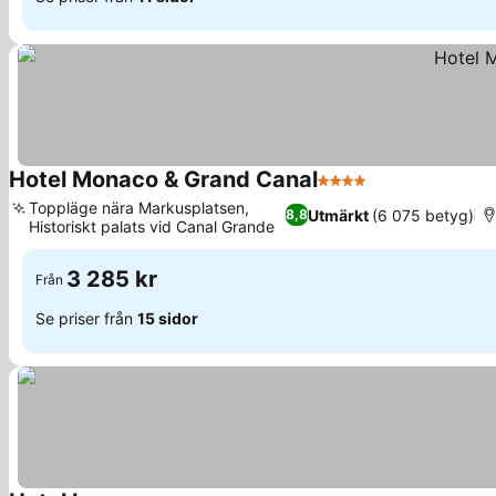
Hotel Monaco & Grand Canal
4 Stjärnor
Se priser
Toppläge nära Markusplatsen,
Utmärkt
(6 075 betyg)
8,8
Historiskt palats vid Canal Grande
Se priser
3 285 kr
Från
Se priser från
15 sidor