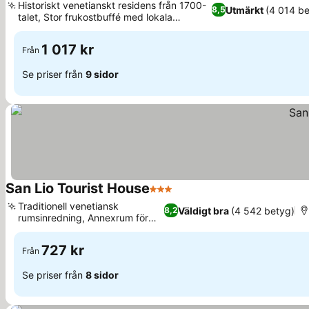
Historiskt venetianskt residens från 1700-
Utmärkt
(4 014 be
8,5
talet, Stor frukostbuffé med lokala
Se priser
godsaker
1 017 kr
Från
Se priser från
9 sidor
San Lio Tourist House
3 Stjärnor
Se priser
Traditionell venetiansk
Väldigt bra
(4 542 betyg)
8,2
rumsinredning, Annexrum för
Se priser
familjer
727 kr
Från
Se priser från
8 sidor