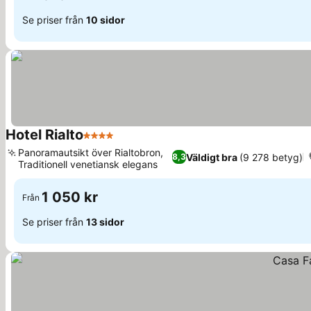
Se priser från
10 sidor
Hotel Rialto
4 Stjärnor
Se priser
Panoramautsikt över Rialtobron,
Väldigt bra
(9 278 betyg)
8,3
Traditionell venetiansk elegans
Se priser
1 050 kr
Från
Se priser från
13 sidor