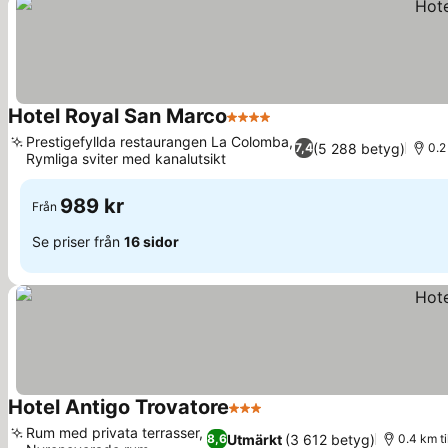
Hotel Royal San Marco
4 Stjärnor
Se priser
Prestigefyllda restaurangen La Colomba,
(5 288 betyg)
7,4
0.2
Rymliga sviter med kanalutsikt
Se priser
989 kr
Från
Se priser från
16 sidor
Hotel Antigo Trovatore
3 Stjärnor
Se priser
Rum med privata terrasser,
Utmärkt
(3 612 betyg)
8,6
0.4 km t