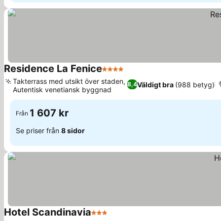
Residence La Fenice
4 Stjärnor
Se priser
Takterrass med utsikt över staden,
Väldigt bra
(988 betyg)
8,4
Autentisk venetiansk byggnad
Se priser
1 607 kr
Från
Se priser från
8 sidor
Hotel Scandinavia
3 Stjärnor
Se priser