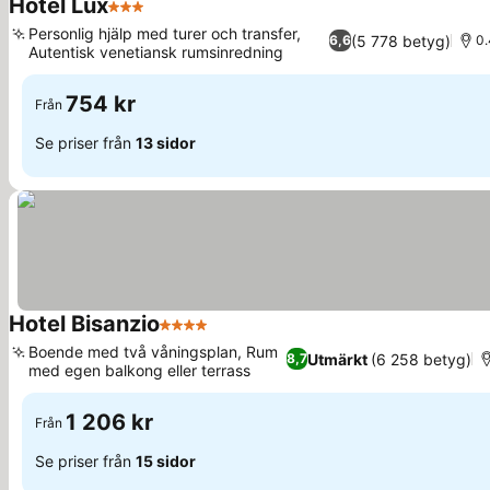
Hotel Lux
3 Stjärnor
Se priser
Personlig hjälp med turer och transfer,
(5 778 betyg)
6,6
0.
Autentisk venetiansk rumsinredning
Se priser
754 kr
Från
Se priser från
13 sidor
Hotel Bisanzio
4 Stjärnor
Se priser
Boende med två våningsplan, Rum
Utmärkt
(6 258 betyg)
8,7
med egen balkong eller terrass
Se priser
1 206 kr
Från
Se priser från
15 sidor