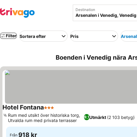
Destination
Filter
Sortera efter
Pris
Arsenal
Boenden i Venedig nära Ars
Hotel Fontana
3 Stjärnor
Se priser
Rum med utsikt över historiska torg,
Utmärkt
(2 103 betyg)
9,1
Utvalda rum med privata terrasser
Se priser
918 kr
Från