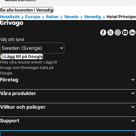
Hotell Portorož
Se alla boenden i Venedig
Hotellsök
Europa
Italien
Veneto
Venedig
Hotel Principe
Facebook
Twitter
Insta
Yo
Välj ditt land
Lägg till på Google
Hitta våra resultat enkelt: Lägg till
trivago som föredragen källa på
Google.
Företag
Våra produkter
Villkor och policyer
Support