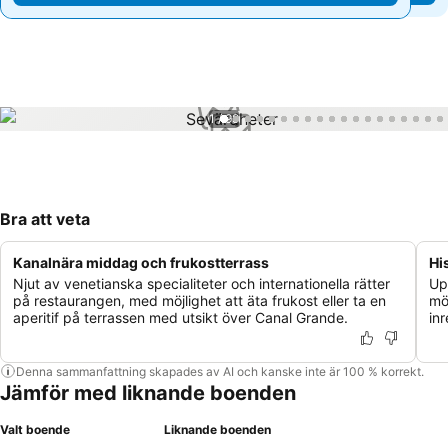
1 / 99
Bra att veta
Kanalnära middag och frukostterrass
Hi
Njut av venetianska specialiteter och internationella rätter
Up
på restaurangen, med möjlighet att äta frukost eller ta en
mö
aperitif på terrassen med utsikt över Canal Grande.
in
Denna sammanfattning skapades av AI och kanske inte är 100 % korrekt.
Jämför med liknande boenden
Valt boende
Liknande boenden