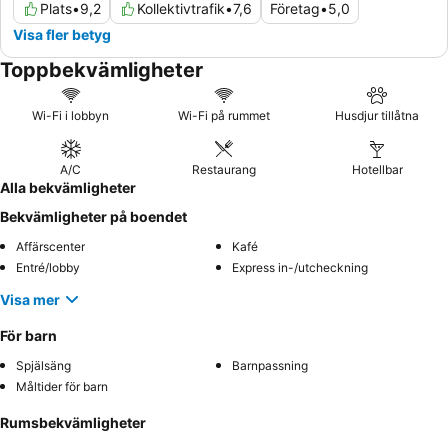
Plats
•
9,2
Kollektivtrafik
•
7,6
Företag
•
5,0
Visa fler betyg
Toppbekvämligheter
Wi-Fi i lobbyn
Wi-Fi på rummet
Husdjur tillåtna
A/C
Restaurang
Hotellbar
Alla bekvämligheter
Bekvämligheter på boendet
Affärscenter
Kafé
Entré/lobby
Express in-/utcheckning
Visa mer
För barn
Spjälsäng
Barnpassning
Måltider för barn
Rumsbekvämligheter