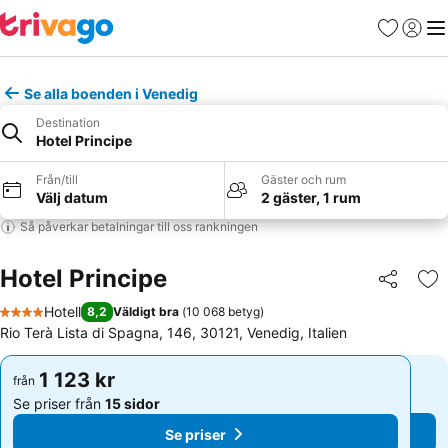
Favoriter
Logga 
Me
Se alla boenden i Venedig
Destination
Hotel Principe
Från/till
Gäster och rum
Välj datum
2 gäster, 1 rum
Så påverkar betalningar till oss rankningen
Hotel Principe
Dela
Läg
Hotell
8,2
Väldigt bra
(
10 068 betyg
)
4 Stjärnor
Rio Terà Lista di Spagna, 146, 30121, Venedig, Italien
1 123 kr
1 123 kr
från
från
Se priser från
15 sidor
Se priser från
15 sidor
Se priser
Se priser