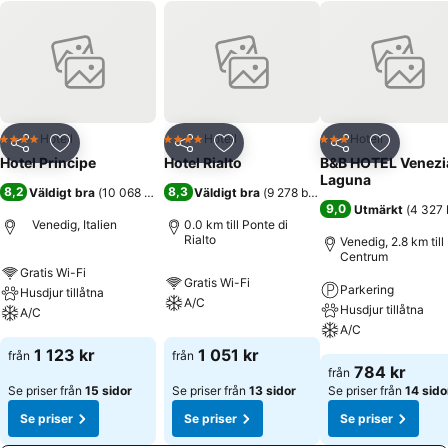
Hotell
Hotell
Hotell
4 Stjärnor
4 Stjärnor
3 Stjärnor
Dela
Lägg till i Mina Favoriter
Dela
Lägg till i Mina Favoriter
Dela
Lägg till
Hotel Principe
Hotel Rialto
B&B HOTEL Venezi
Laguna
8,2
8,3
Väldigt bra
(
10 068 betyg
)
Väldigt bra
(
9 278 betyg
)
9,0
Utmärkt
(
4 327 
Venedig, Italien
0.0 km till Ponte di
Rialto
Venedig, 2.8 km till
Centrum
Gratis Wi-Fi
Gratis Wi-Fi
Parkering
Husdjur tillåtna
A/C
Husdjur tillåtna
A/C
A/C
1 123 kr
1 051 kr
från
från
784 kr
från
Se priser från
15 sidor
Se priser från
13 sidor
Se priser från
14 sido
Se priser
Se priser
Se priser