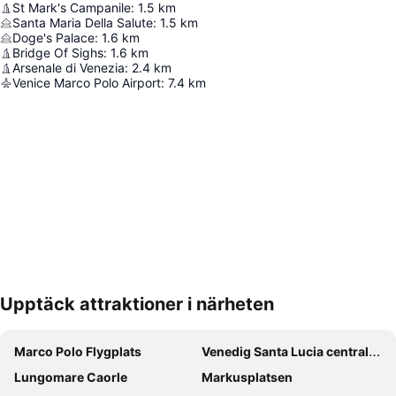
St Mark's Campanile
:
1.5
km
Santa Maria Della Salute
:
1.5
km
Doge's Palace
:
1.6
km
Bridge Of Sighs
:
1.6
km
Arsenale di Venezia
:
2.4
km
Venice Marco Polo Airport
:
7.4
km
Upptäck attraktioner i närheten
Förstora kartan
Marco Polo Flygplats
Venedig Santa Lucia centralstation
Lungomare Caorle
Markusplatsen