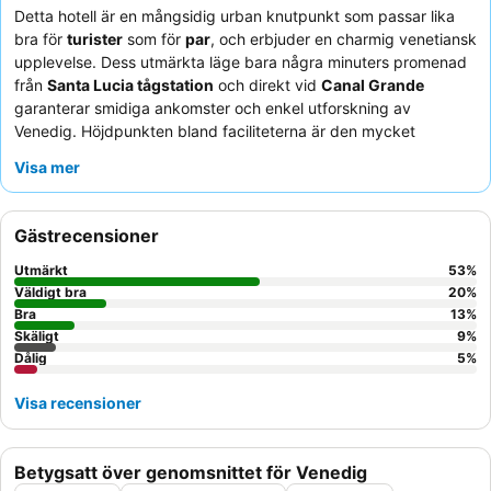
Detta hotell är en mångsidig urban knutpunkt som passar lika
bra för
turister
som för
par
, och erbjuder en charmig venetiansk
upplevelse. Dess utmärkta läge bara några minuters promenad
från
Santa Lucia tågstation
och direkt vid
Canal Grande
garanterar smidiga ankomster och enkel utforskning av
Venedig. Höjdpunkten bland faciliteterna är den mycket
uppskattade
frukostbuffén
, som erbjuder ett brett urval av
Visa mer
färska och högkvalitativa produkter, som avnjuts på en terrass
med utsikt över Canal Grande. Gästerna berömmer konsekvent
receptionsteamet
och
städningspersonalen
för deras
Gästrecensioner
professionalism och uppmärksamhet, vilket bidrar till en bekväm
vistelse. För en verkligt autentisk venetiansk ankomst, överväg
Utmärkt
53
%
att använda hotellets
privata brygga
för vattentaxi.
Väldigt bra
20
%
Bra
13
%
Skäligt
9
%
Dålig
5
%
Visa recensioner
Betygsatt över genomsnittet för Venedig