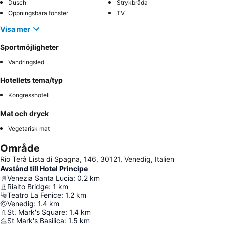
Dusch
Strykbräda
Öppningsbara fönster
TV
Visa mer
Sportmöjligheter
Vandringsled
Hotellets tema/typ
Kongresshotell
Mat och dryck
Vegetarisk mat
Område
Rio Terà Lista di Spagna, 146, 30121, Venedig, Italien
Avstånd till Hotel Principe
Venezia Santa Lucia
:
0.2
km
Rialto Bridge
:
1
km
Teatro La Fenice
:
1.2
km
Venedig
:
1.4
km
St. Mark's Square
:
1.4
km
St Mark's Basilica
:
1.5
km