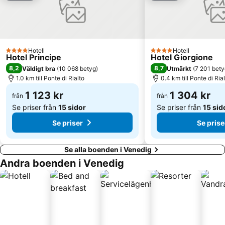
Arsenalen i Venedig
Le Vignole
Venice Simplon Orient Express
St Markuskatedralen
Centro storico
Convention Center A. Luciani
Hotell
Hotell
4 Stjärnor
4 Stjärnor
Rosolina Mare
the moon in the well
Hotel Principe
Hotel Giorgione
8,2
8,7
Väldigt bra
(
10 068 betyg
)
Utmärkt
(
7 201 bety
Gallerie dell' Accademia
Palazzo Barbarigo Minotto
1.0 km till Ponte di Rialto
0.4 km till Ponte di Ria
Basilica di Santa Maria della Salute
Dogepalatset
1 123 kr
1 304 kr
från
från
Isola di Murano
Porto Marghera
Se priser från
15 sidor
Se priser från
15 sid
Se priser
Se prise
Se alla boenden i Venedig
Andra boenden i Venedig