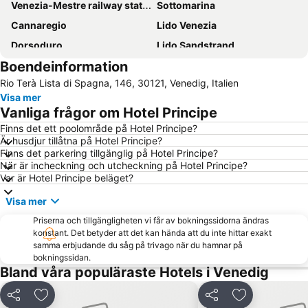
Venezia-Mestre railway station
Sottomarina
Cannaregio
Lido Venezia
Dorsoduro
Lido Sandstrand
Boendeinformation
Lido Jesolo
Ponte di Rialto
Rio Terà Lista di Spagna, 146, 30121, Venedig, Italien
Markusplatsen
Marghera Kommun
Visa mer
Padova Central Station
Terminal di Piazzale Roma
Vanliga frågor om Hotel Principe
Venedigs Lagun
Canale Grande
Finns det ett poolområde på Hotel Principe?
Är husdjur tillåtna på Hotel Principe?
Santa Croce
Duna Verde
Finns det parkering tillgänglig på Hotel Principe?
Padova Vintage Festival
Duna Verde
När är incheckning och utcheckning på Hotel Principe?
Var är Hotel Principe beläget?
Sottomarina
Riviera
Visa mer
Cavallino Treporti Lido
Jesolo Marina
Priserna och tillgängligheten vi får av bokningssidorna ändras
Treviso Flygplats
Carnevale di Venezia
konstant. Det betyder att det kan hända att du inte hittar exakt
Terme Euganee
Porto Santa Margherita
samma erbjudande du såg på trivago när du hamnar på
bokningssidan.
San Polo
Hamnen i Venedig
Bland våra populäraste Hotels i Venedig
La Biennale di Venezia
San Lazzaro degli Armeni
Dela
Lägg till i Mina Favoriter
Dela
Lägg till i Mi
Suckarnas Bro
Sestiere Castello