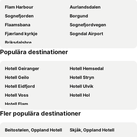
Flam Harbour
Aurlandsdalen
Sognefjorden
Borgund
Flaamsbana
Sognefjordvegen
Fjærland kyrkje
Sogndal Airport
Briksdalsbre
Populära destinationer
Hotell Geiranger
Hotell Hemsedal
Hotell Geilo
Hotell Stryn
Hotell Eidfjord
Hotell Ulvik
Hotell Voss
Hotell Hol
Hotell Flam
Fler populära destinationer
Beitostølen, Oppland Hotell
Skjåk, Oppland Hotell