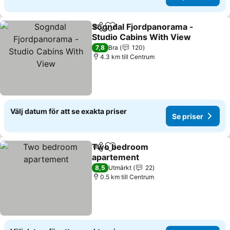
Sogndal Fjordpanorama -
Dela
Lägg till i Mina Favoriter
Studio Cabins With View
7,8
Bra
120
4.3 km till Centrum
Välj datum för att se exakta priser
Se priser
Two bedroom
Dela
Lägg till i Mina Favoriter
apartement
8,5
Utmärkt
22
0.5 km till Centrum