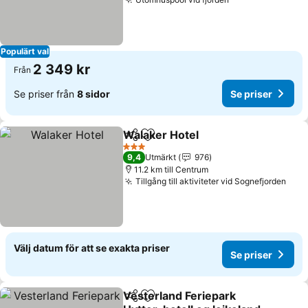
Populärt val
2 349 kr
Från
Se priser från
8 sidor
Se priser
Walaker Hotel
Dela
Lägg till i Mina Favoriter
3 Stjärnor
9,4
Utmärkt
976
11.2 km till Centrum
Tillgång till aktiviteter vid Sognefjorden
Välj datum för att se exakta priser
Se priser
Vesterland Feriepark
Dela
Lägg till i Mina Favoriter