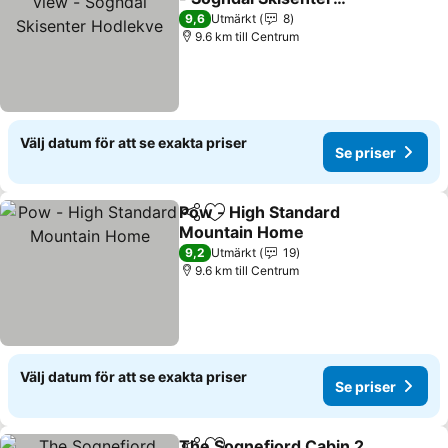
Hodlekve
9,6
Utmärkt
8
9.6 km till Centrum
Välj datum för att se exakta priser
Se priser
Pow - High Standard
Dela
Lägg till i Mina Favoriter
Mountain Home
9,2
Utmärkt
19
9.6 km till Centrum
Välj datum för att se exakta priser
Se priser
The Sognefjord Cabin 2