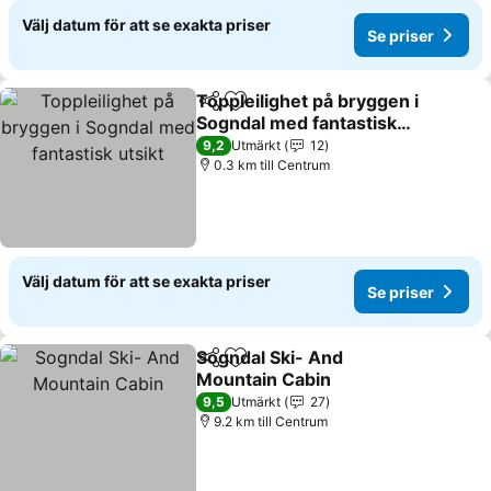
Välj datum för att se exakta priser
Se priser
Toppleilighet på bryggen i
Dela
Lägg till i Mina Favoriter
Sogndal med fantastisk
utsikt
9,2
Utmärkt
12
0.3 km till Centrum
Välj datum för att se exakta priser
Se priser
Sogndal Ski- And
Dela
Lägg till i Mina Favoriter
Mountain Cabin
9,5
Utmärkt
27
9.2 km till Centrum