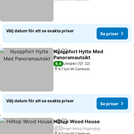
Välj datum för att se exakta priser
Se priser
Nyoppfort Hytte Med
Dela
Lägg till i Mina Favoriter
Panoramautsikt
9,4
Utmärkt
22
9.7 km till Centrum
Välj datum för att se exakta priser
Se priser
Hilltop Wood House
Dela
Lägg till i Mina Favoriter
/
Inget betyg tillgängligt
8.0 km till Centrum