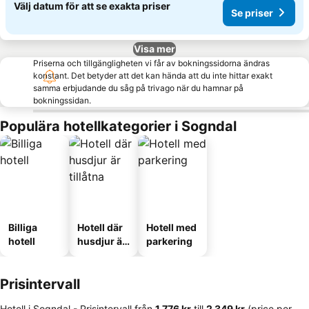
Välj datum för att se exakta priser
Se priser
Visa mer
Priserna och tillgängligheten vi får av bokningssidorna ändras
konstant. Det betyder att det kan hända att du inte hittar exakt
samma erbjudande du såg på trivago när du hamnar på
bokningssidan.
Populära hotellkategorier i Sogndal
Billiga
Hotell där
Hotell med
hotell
husdjur är
parkering
tillåtna
Prisintervall
Hotell i Sogndal -
Prisintervall
från
‎1 776 kr
till
‎2 349 kr
(price per