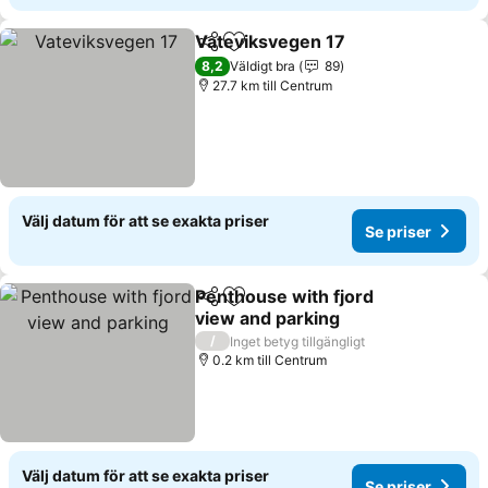
Vateviksvegen 17
Dela
Lägg till i Mina Favoriter
8,2
Väldigt bra
89
27.7 km till Centrum
Välj datum för att se exakta priser
Se priser
Penthouse with fjord
Dela
Lägg till i Mina Favoriter
view and parking
/
Inget betyg tillgängligt
0.2 km till Centrum
Välj datum för att se exakta priser
Se priser