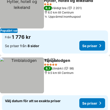
Hytter, hotell og leikeland
3 Stjärnor
8,2
Väldigt bra
2 201
6.0 km till Centrum
Uppvärmd inomhuspool
Populärt val
1 776 kr
Från
Se priser från
8 sidor
Se priser
Timblalodgen
Dela
Lägg till i Mina Favoriter
5 Stjärnor
8,7
Utmärkt
98
9.5 km till Centrum
Välj datum för att se exakta priser
Se priser