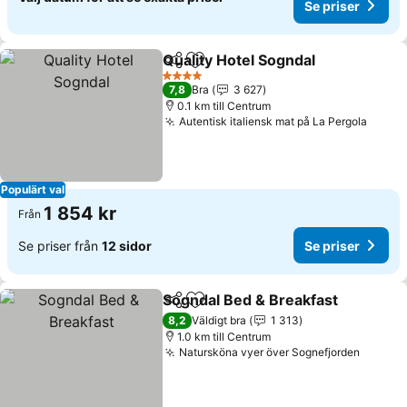
Se priser
Quality Hotel Sogndal
Dela
Lägg till i Mina Favoriter
4 Stjärnor
7,8
Bra
3 627
0.1 km till Centrum
Autentisk italiensk mat på La Pergola
Populärt val
1 854 kr
Från
Se priser från
12 sidor
Se priser
Sogndal Bed & Breakfast
Dela
Lägg till i Mina Favoriter
8,2
Väldigt bra
1 313
1.0 km till Centrum
Natursköna vyer över Sognefjorden