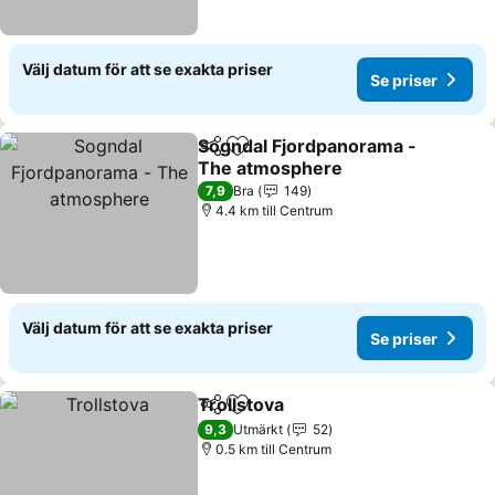
Välj datum för att se exakta priser
Se priser
Sogndal Fjordpanorama -
Dela
Lägg till i Mina Favoriter
The atmosphere
7,9
Bra
149
4.4 km till Centrum
Välj datum för att se exakta priser
Se priser
Trollstova
Dela
Lägg till i Mina Favoriter
9,3
Utmärkt
52
0.5 km till Centrum