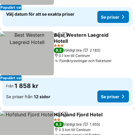
Populärt val
Välj datum för att se exakta priser
Se priser
Best Western Laegreid
Dela
Lägg till i Mina Favoriter
Hotell
3 Stjärnor
8,2
Väldigt bra
2 183
0.1 km till Centrum
Fjordkryssningar och fisketurer
Populärt val
1 858 kr
Från
Se priser från
12 sidor
Se priser
Hofslund Fjord Hotel
Dela
Lägg till i Mina Favoriter
2 Stjärnor
8,2
Väldigt bra
1 655
0.5 km till Centrum
Utomhuspool vid fjorden