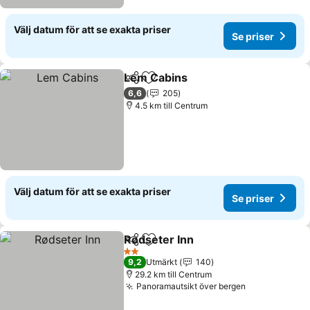
Välj datum för att se exakta priser
Se priser
Lem Cabins
Dela
Lägg till i Mina Favoriter
6,6
205
4.5 km till Centrum
Välj datum för att se exakta priser
Se priser
Rødseter Inn
Dela
Lägg till i Mina Favoriter
2 Stjärnor
9,2
Utmärkt
140
29.2 km till Centrum
Panoramautsikt över bergen