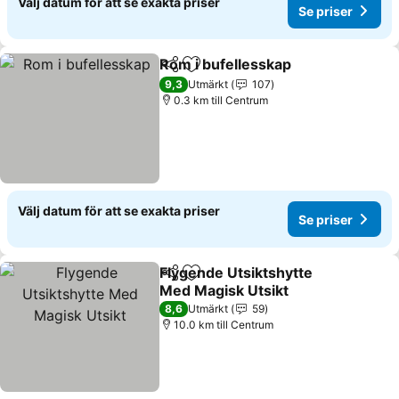
Välj datum för att se exakta priser
Se priser
Rom i bufellesskap
Dela
Lägg till i Mina Favoriter
9,3
Utmärkt
107
0.3 km till Centrum
Välj datum för att se exakta priser
Se priser
Flygende Utsiktshytte
Dela
Lägg till i Mina Favoriter
Med Magisk Utsikt
8,6
Utmärkt
59
10.0 km till Centrum