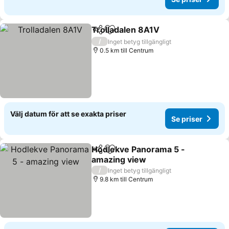
Trolladalen 8A1V
Dela
Lägg till i Mina Favoriter
/
Inget betyg tillgängligt
0.5 km till Centrum
Välj datum för att se exakta priser
Se priser
Hodlekve Panorama 5 -
Dela
Lägg till i Mina Favoriter
amazing view
/
Inget betyg tillgängligt
9.8 km till Centrum