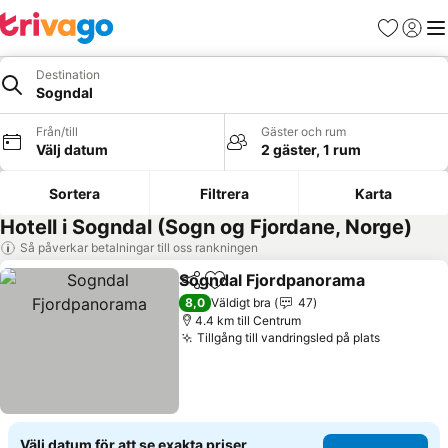
Favoriter
Logga 
Me
Destination
Sogndal
Från/till
Gäster och rum
Välj datum
2 gäster, 1 rum
Sortera
Filtrera
Karta
Hotell i Sogndal (Sogn og Fjordane, Norge)
Så påverkar betalningar till oss rankningen
Sogndal Fjordpanorama
Dela
Lägg till i Mina Favoriter
8,0
Väldigt bra
47
4.4 km till Centrum
Tillgång till vandringsled på plats
Välj datum för att se exakta priser