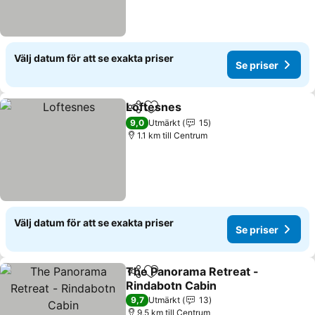
Välj datum för att se exakta priser
Se priser
Loftesnes
Dela
Lägg till i Mina Favoriter
9,0
Utmärkt
15
1.1 km till Centrum
Välj datum för att se exakta priser
Se priser
The Panorama Retreat -
Dela
Lägg till i Mina Favoriter
Rindabotn Cabin
9,7
Utmärkt
13
9.5 km till Centrum