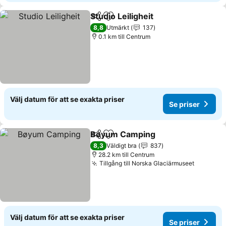
Studio Leiligheit
Dela
Lägg till i Mina Favoriter
8,8
Utmärkt
137
0.1 km till Centrum
Välj datum för att se exakta priser
Se priser
Bøyum Camping
Dela
Lägg till i Mina Favoriter
8,3
Väldigt bra
837
28.2 km till Centrum
Tillgång till Norska Glaciärmuseet
Välj datum för att se exakta priser
Se priser