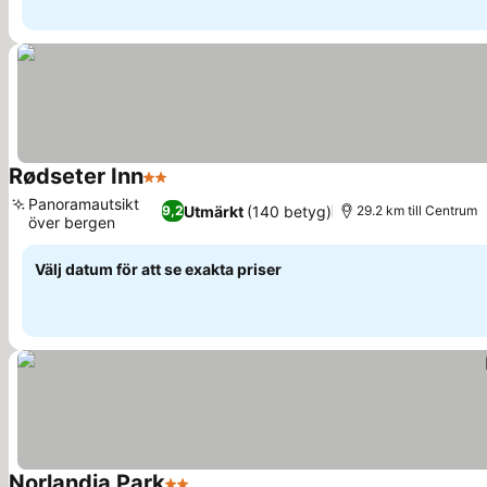
Rødseter Inn
2 Stjärnor
Panoramautsikt
Utmärkt
(140 betyg)
9,2
29.2 km till Centrum
över bergen
Välj datum för att se exakta priser
Norlandia Park