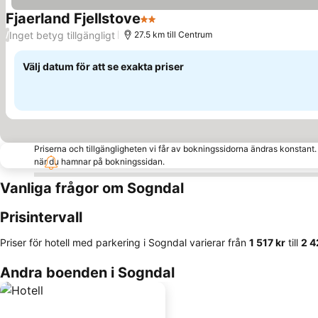
Fjaerland Fjellstove
2 Stjärnor
Inget betyg tillgängligt
/
27.5 km till Centrum
Välj datum för att se exakta priser
Priserna och tillgängligheten vi får av bokningssidorna ändras konstant
när du hamnar på bokningssidan.
Vanliga frågor om Sogndal
Prisintervall
Priser för hotell med parkering i Sogndal varierar från
‎1 517 kr
till
‎2 
Andra boenden i Sogndal