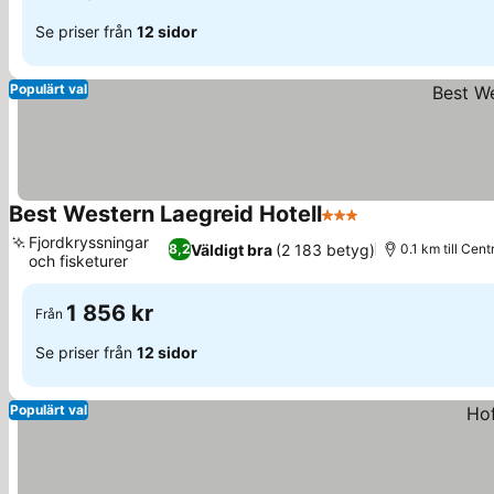
Se priser från
12 sidor
Populärt val
Best Western Laegreid Hotell
3 Stjärnor
Fjordkryssningar
Väldigt bra
(2 183 betyg)
8,2
0.1 km till Cen
och fisketurer
1 856 kr
Från
Se priser från
12 sidor
Populärt val