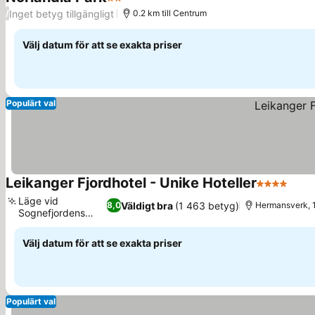
2 Stjärnor
Inget betyg tillgängligt
/
0.2 km till Centrum
Välj datum för att se exakta priser
Populärt val
Leikanger Fjordhotel - Unike Hoteller
4 Stjärnor
Läge vid
Väldigt bra
(1 463 betyg)
8,0
Hermansverk, 1
Sognefjordens
strand
Välj datum för att se exakta priser
Populärt val