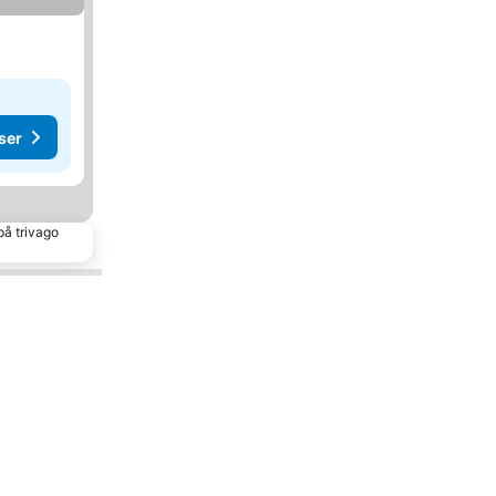
ser
på trivago