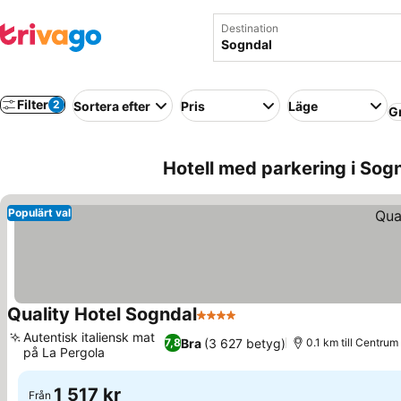
Destination
Filter
2
Sortera efter
Pris
Läge
G
Hotell med parkering i Sog
Populärt val
Quality Hotel Sogndal
4 Stjärnor
Autentisk italiensk mat
Bra
(3 627 betyg)
7,8
0.1 km till Centrum
på La Pergola
1 517 kr
Från