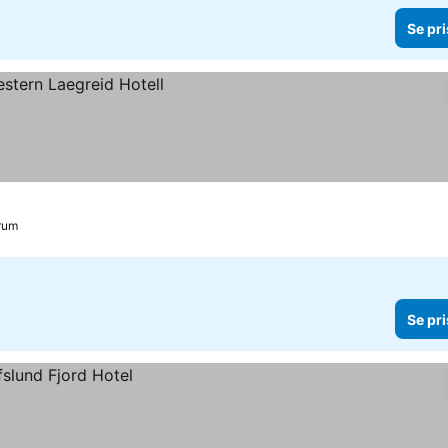
Se pri
trum
Se pri