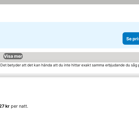
Se pri
Visa mer
. Det betyder att det kan hända att du inte hittar exakt samma erbjudande du såg 
427 kr
per natt.