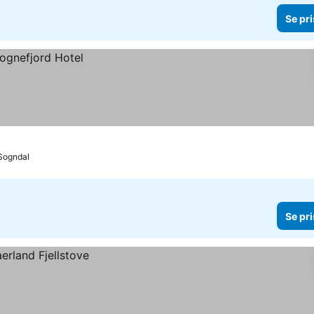
Se pri
 Sogndal
Se pri