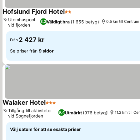
Hofslund Fjord Hotel
2 Stjärnor
Utomhuspool
Väldigt bra
(1 655 betyg)
8,2
0.5 km till Centrum
vid fjorden
2 427 kr
Från
Se priser från
9 sidor
Walaker Hotel
3 Stjärnor
Tillgång till aktiviteter
Utmärkt
(976 betyg)
9,4
11.2 km till Ce
vid Sognefjorden
Välj datum för att se exakta priser