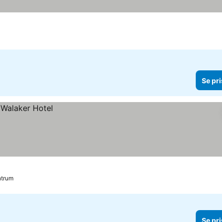
Se pri
ntrum
Se pri