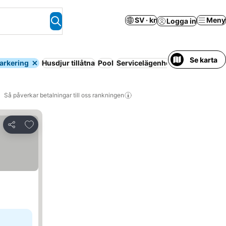
SV · kr
Meny
Logga in
Se karta
arkering
Husdjur tillåtna
Pool
Servicelägenhet
Ingen förskott
Så påverkar betalningar till oss rankningen
Lägg till i Mina Favoriter
Dela