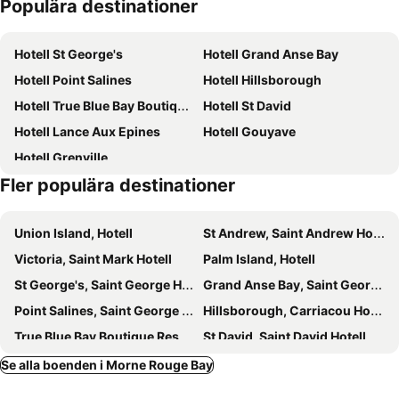
Populära destinationer
Maurice Bishop International Airport
Hotell St George's
Hotell Grand Anse Bay
Hotell Point Salines
Hotell Hillsborough
Hotell True Blue Bay Boutique Resort
Hotell St David
Hotell Lance Aux Epines
Hotell Gouyave
Hotell Grenville
Fler populära destinationer
Union Island, Hotell
St Andrew, Saint Andrew Hotell
Victoria, Saint Mark Hotell
Palm Island, Hotell
St George's, Saint George Hotell
Grand Anse Bay, Saint George Hotell
Point Salines, Saint George Hotell
Hillsborough, Carriacou Hotell
True Blue Bay Boutique Resort, Saint George Hotell
St David, Saint David Hotell
Lance Aux Epines, Saint George Hotell
Gouyave, Saint John Hotell
Se alla boenden i Morne Rouge Bay