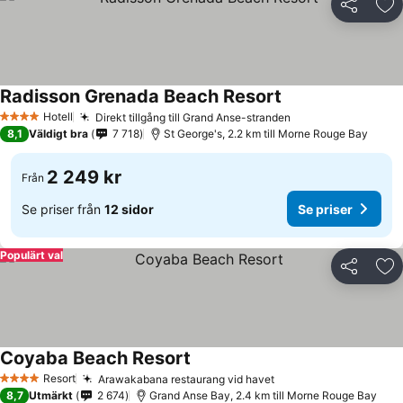
Dela
Läg
Radisson Grenada Beach Resort
Hotell
Direkt tillgång till Grand Anse-stranden
4 Stjärnor
8,1
Väldigt bra
7 718
St George's, 2.2 km till Morne Rouge Bay
2 249 kr
Från
Se priser från
12 sidor
Se priser
Populärt val
Dela
Läg
Coyaba Beach Resort
Resort
Arawakabana restaurang vid havet
4 Stjärnor
8,7
Utmärkt
2 674
Grand Anse Bay, 2.4 km till Morne Rouge Bay