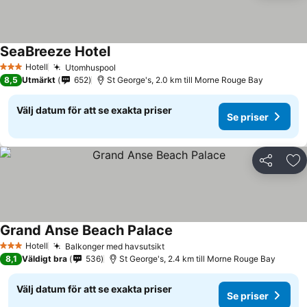
SeaBreeze Hotel
Hotell
Utomhuspool
3 Stjärnor
8,5
Utmärkt
652
St George's, 2.0 km till Morne Rouge Bay
Välj datum för att se exakta priser
Se priser
Dela
Läg
Grand Anse Beach Palace
Hotell
Balkonger med havsutsikt
3 Stjärnor
8,1
Väldigt bra
536
St George's, 2.4 km till Morne Rouge Bay
Välj datum för att se exakta priser
Se priser