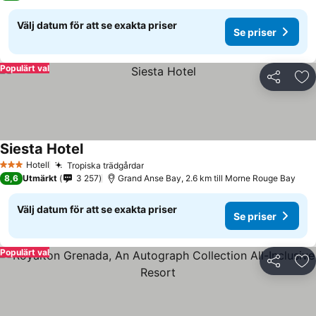
Välj datum för att se exakta priser
Se priser
Populärt val
Dela
Läg
Siesta Hotel
Hotell
Tropiska trädgårdar
3 Stjärnor
8,6
Utmärkt
3 257
Grand Anse Bay, 2.6 km till Morne Rouge Bay
Välj datum för att se exakta priser
Se priser
Populärt val
Dela
Läg