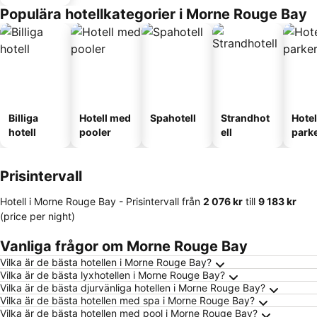
Populära hotellkategorier i Morne Rouge Bay
Billiga
Hotell med
Spahotell
Strandhot
Hote
hotell
pooler
ell
park
Prisintervall
Hotell i Morne Rouge Bay -
Prisintervall
från
‎2 076 kr
till
‎9 183 kr
(price per night)
Vanliga frågor om Morne Rouge Bay
Vilka är de bästa hotellen i Morne Rouge Bay?
Vilka är de bästa lyxhotellen i Morne Rouge Bay?
Vilka är de bästa djurvänliga hotellen i Morne Rouge Bay?
Vilka är de bästa hotellen med spa i Morne Rouge Bay?
Vilka är de bästa hotellen med pool i Morne Rouge Bay?