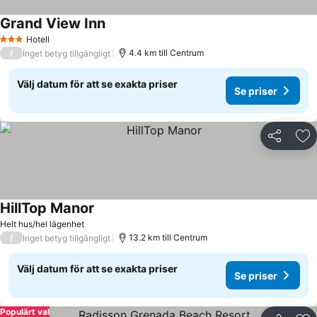
Grand View Inn
Hotell
3 Stjärnor
/
4.4 km till Centrum
Inget betyg tillgängligt
Välj datum för att se exakta priser
Se priser
Dela
Läg
HillTop Manor
Helt hus/hel lägenhet
/
13.2 km till Centrum
Inget betyg tillgängligt
Välj datum för att se exakta priser
Se priser
Populärt val