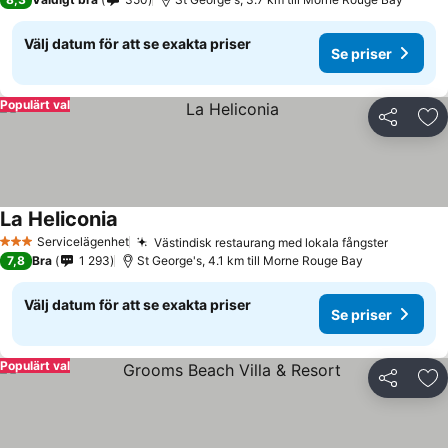
Välj datum för att se exakta priser
Se priser
Populärt val
Dela
Läg
La Heliconia
Servicelägenhet
Västindisk restaurang med lokala fångster
3 Stjärnor
7,8
Bra
1 293
St George's, 4.1 km till Morne Rouge Bay
Välj datum för att se exakta priser
Se priser
Populärt val
Dela
Läg