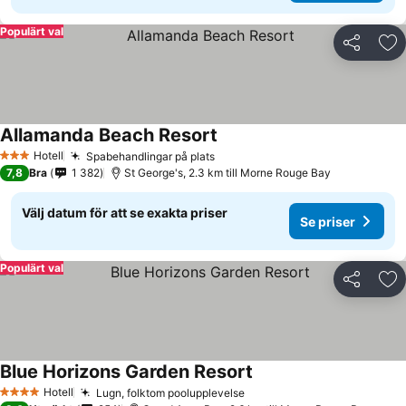
Populärt val
Dela
Läg
Allamanda Beach Resort
Hotell
Spabehandlingar på plats
3 Stjärnor
7,8
Bra
1 382
St George's, 2.3 km till Morne Rouge Bay
Välj datum för att se exakta priser
Se priser
Populärt val
Dela
Läg
Blue Horizons Garden Resort
Hotell
Lugn, folktom poolupplevelse
4 Stjärnor