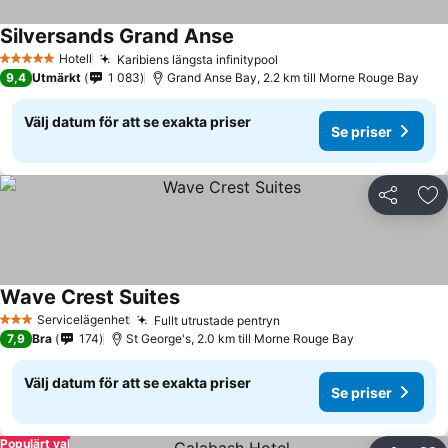
Silversands Grand Anse
Hotell
Karibiens längsta infinitypool
5 Stjärnor
9,4
Utmärkt
1 083
Grand Anse Bay, 2.2 km till Morne Rouge Bay
Välj datum för att se exakta priser
Se priser
Dela
Läg
Wave Crest Suites
Servicelägenhet
Fullt utrustade pentryn
3 Stjärnor
7,9
Bra
174
St George's, 2.0 km till Morne Rouge Bay
Välj datum för att se exakta priser
Se priser
Populärt val