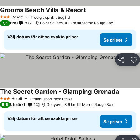
Grooms Beach Villa & Resort
Resort
Frodig tropisk trädgård
3 Stjärnor
7,5
Bra
802
Point Salines, 4.1 km till Morne Rouge Bay
Välj datum för att se exakta priser
Se priser
Dela
Läg
The Secret Garden - Glamping Grenada
Hotell
Utomhuspool med utsikt
3 Stjärnor
9,6
Utmärkt
13
Gouyave, 3.6 km till Morne Rouge Bay
Välj datum för att se exakta priser
Se priser