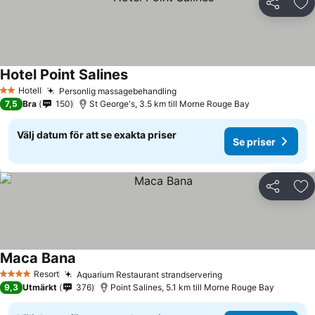
Dela
Läg
Hotel Point Salines
Hotell
Personlig massagebehandling
2 Stjärnor
7,5
Bra
150
St George's, 3.5 km till Morne Rouge Bay
Välj datum för att se exakta priser
Se priser
Dela
Läg
Maca Bana
Resort
Aquarium Restaurant strandservering
4 Stjärnor
9,3
Utmärkt
376
Point Salines, 5.1 km till Morne Rouge Bay