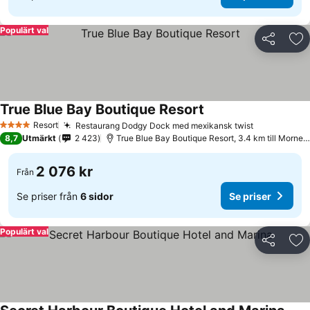
Populärt val
Dela
Läg
True Blue Bay Boutique Resort
Resort
Restaurang Dodgy Dock med mexikansk twist
4 Stjärnor
8,7
Utmärkt
2 423
True Blue Bay Boutique Resort, 3.4 km till Morne Rouge Bay
2 076 kr
Från
Se priser från
6 sidor
Se priser
Populärt val
Dela
Läg