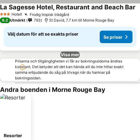
La Sagesse Hotel, Restaurant and Beach Bar
Hotell
Frodig tropisk trädgård
3 Stjärnor
9,2
Utmärkt
793
St David, 7.7 km till Morne Rouge Bay
Välj datum för att se exakta priser
Se priser
Visa mer
Priserna och tillgängligheten vi får av bokningssidorna ändras
konstant. Det betyder att det kan hända att du inte hittar exakt
samma erbjudande du såg på trivago när du hamnar på
bokningssidan.
Andra boenden i Morne Rouge Bay
Resorter