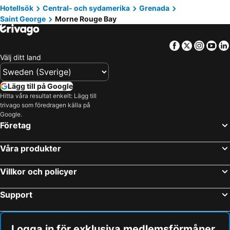
Hotellsök
Central- och sydamerika
Grenada
Saint George
Morne Rouge Bay
Facebook
Twitter
Insta
Yo
Välj ditt land
Lägg till på Google
Hitta våra resultat enkelt: Lägg till
trivago som föredragen källa på
Google.
Företag
Våra produkter
Villkor och policyer
Support
Logga in för exklusiva medlemsförmåner