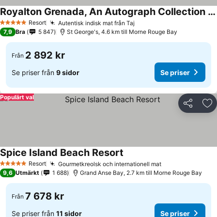
Royalton Grenada, An Autograph Collection All-Inclusive Resort
Resort
Autentisk indisk mat från Taj
5 Stjärnor
7,9
Bra
5 847
St George's, 4.6 km till Morne Rouge Bay
2 892 kr
Från
Se priser från
9 sidor
Se priser
Populärt val
Dela
Läg
Spice Island Beach Resort
Resort
Gourmetkreolsk och internationell mat
5 Stjärnor
9,6
Utmärkt
1 688
Grand Anse Bay, 2.7 km till Morne Rouge Bay
7 678 kr
Från
Se priser från
11 sidor
Se priser