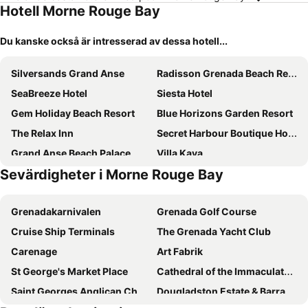
Hotell Morne Rouge Bay
Du kanske också är intresserad av dessa hotell...
Silversands Grand Anse
Radisson Grenada Beach Resort
SeaBreeze Hotel
Siesta Hotel
Gem Holiday Beach Resort
Blue Horizons Garden Resort
The Relax Inn
Secret Harbour Boutique Hotel and Marina
Grand Anse Beach Palace
Villa Kaya
Sevärdigheter i Morne Rouge Bay
Allamanda Beach Resort
The Flamboyant Inn
Silversands Beach House
Hotel Grenadian By Rex Resorts
Grenadakarnivalen
Grenada Golf Course
La Sagesse Hotel, Restaurant and Beach Bar
Two Bays Beach Villa, Apartment, and Studios
Cruise Ship Terminals
The Grenada Yacht Club
Petite Anse
Mount Edgecombe Boutique Hotel
Carenage
Art Fabrik
St George's Market Place
Cathedral of the Immaculate Conception St Georges
Saint Georges Anglican Church
Dougladston Estate & Barracks