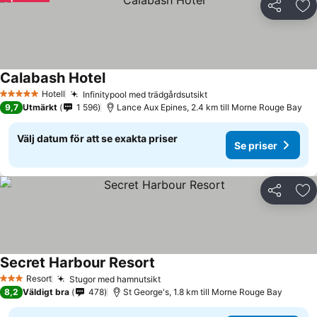
Dela
Läg
Calabash Hotel
Hotell
Infinitypool med trädgårdsutsikt
5 Stjärnor
9,7
Utmärkt
1 596
Lance Aux Epines, 2.4 km till Morne Rouge Bay
Välj datum för att se exakta priser
Se priser
Dela
Läg
Secret Harbour Resort
Resort
Stugor med hamnutsikt
3 Stjärnor
8,2
Väldigt bra
478
St George's, 1.8 km till Morne Rouge Bay