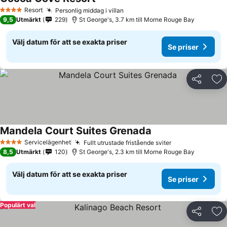
Resort
Personlig middag i villan
4 Stjärnor
9,5
Utmärkt
229
St George's, 3.7 km till Morne Rouge Bay
Välj datum för att se exakta priser
Se priser
Dela
Läg
Mandela Court Suites Grenada
Servicelägenhet
Fullt utrustade fristående sviter
4 Stjärnor
8,5
Utmärkt
120
St George's, 2.3 km till Morne Rouge Bay
Välj datum för att se exakta priser
Se priser
Populärt val
Dela
Läg