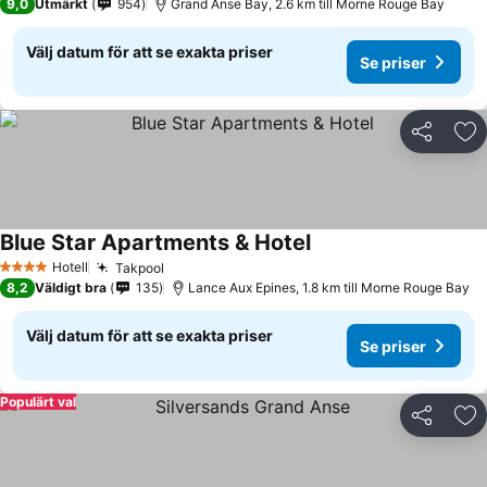
9,0
Utmärkt
954
Grand Anse Bay, 2.6 km till Morne Rouge Bay
Välj datum för att se exakta priser
Se priser
Dela
Läg
Blue Star Apartments & Hotel
Hotell
Takpool
4 Stjärnor
8,2
Väldigt bra
135
Lance Aux Epines, 1.8 km till Morne Rouge Bay
Välj datum för att se exakta priser
Se priser
Populärt val
Dela
Läg