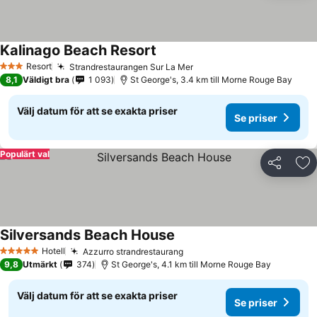
Kalinago Beach Resort
Resort
Strandrestaurangen Sur La Mer
3 Stjärnor
8,1
Väldigt bra
1 093
St George's, 3.4 km till Morne Rouge Bay
Välj datum för att se exakta priser
Se priser
Populärt val
Dela
Läg
Silversands Beach House
Hotell
Azzurro strandrestaurang
5 Stjärnor
9,8
Utmärkt
374
St George's, 4.1 km till Morne Rouge Bay
Välj datum för att se exakta priser
Se priser