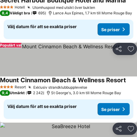
Secret Harbour Boutique Hotel and Marina
Hotell
Utomhuspool med utsikt över bukten
4 Stjärnor
8,4
Väldigt bra
695
Lance Aux Epines, 1.7 km till Morne Rouge Bay
Välj datum för att se exakta priser
Se priser
Populärt val
Dela
Läg
Mount Cinnamon Beach & Wellness Resort
Resort
Exklusiv strandklubbupplevelse
4 Stjärnor
9,4
Utmärkt
2 242
St George's, 3.0 km till Morne Rouge Bay
Välj datum för att se exakta priser
Se priser
Dela
Läg