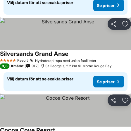
Välj datum för att se exakta priser
Se priser
Dela
Läg
Silversands Grand Anse
Resort
Hydroterapi-spa med unika faciliteter
5 Stjärnor
9,3
Utmärkt
912
St George's, 2.2 km till Morne Rouge Bay
Välj datum för att se exakta priser
Se priser
Dela
Läg
Cocoa Cove Resort