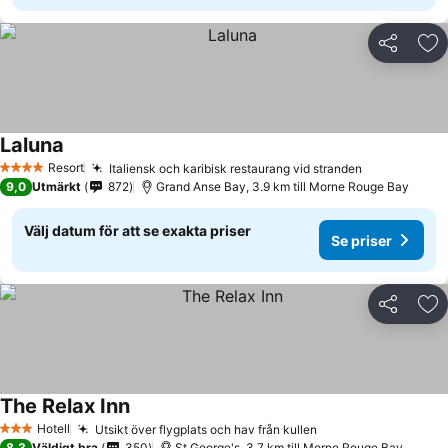
Dela
Läg
Laluna
Resort
Italiensk och karibisk restaurang vid stranden
4 Stjärnor
9,0
Utmärkt
872
Grand Anse Bay, 3.9 km till Morne Rouge Bay
Välj datum för att se exakta priser
Se priser
Dela
Läg
The Relax Inn
Hotell
Utsikt över flygplats och hav från kullen
3 Stjärnor
8,3
Väldigt bra
350
St George's, 3.7 km till Morne Rouge Bay