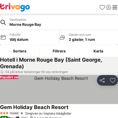
Favoriter
Logga 
Me
Destination
Morne Rouge Bay
Från/till
Gäster och rum
Välj datum
2 gäster, 1 rum
Sortera
Filtrera
Karta
Hotell i Morne Rouge Bay (Saint George,
Grenada)
Så påverkar betalningar till oss rankningen
Populärt val
Dela
Läg
Gem Holiday Beach Resort
Hotell
Omgiven av tropiska trädgårdar
3 Stjärnor