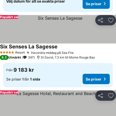
Välj datum för att se exakta priser
Se priser
Populärt val
Dela
Läg
Six Senses La Sagesse
Resort
Havsnära middag på Sea Fire
5 Stjärnor
9,3
Utmärkt
397
St David, 7.3 km till Morne Rouge Bay
9 183 kr
Från
Se priser från
1 sida
Se priser
Populärt val
Dela
Läg