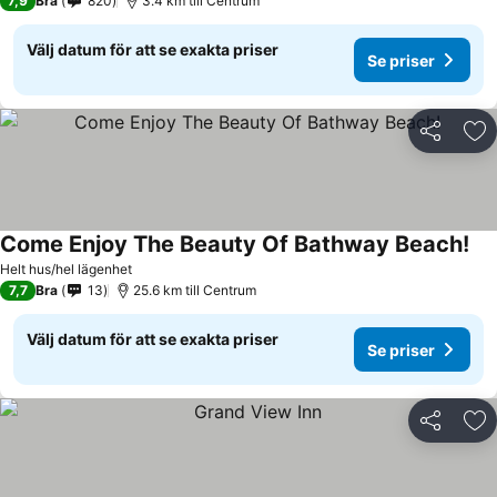
7,9
Bra
820
3.4 km till Centrum
Välj datum för att se exakta priser
Se priser
Dela
Läg
Come Enjoy The Beauty Of Bathway Beach!
Helt hus/hel lägenhet
7,7
Bra
13
25.6 km till Centrum
Välj datum för att se exakta priser
Se priser
Dela
Läg