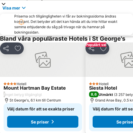
Visa mer
Priserna och tillgängligheten vi får av bokningssidorna ändras
konstant. Det betyder att det kan hända att du inte hittar exakt
samma erbjudande du såg på trivago när du hamnar på
bokningssidan.
Bland våra populäraste Hotels i St George's
Populärt val
Dela
Lägg till i Mina Favoriter
Dela
Lägg till i Mi
Hotell
Hotell
4 Stjärnor
3 Stjärnor
Mount Hartman Bay Estate
Siesta Hotel
/
8,6
Inget betyg tillgängligt
Utmärkt
(
3 257 bet
St George's, 6.1 km till Centrum
Grand Anse Bay, 0.5 km
Välj datum för att se exakta priser
Välj datum för att s
Se priser
Se prise