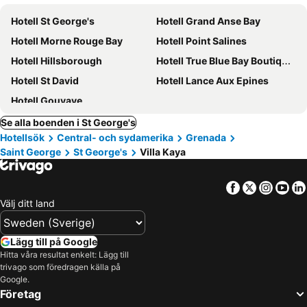
Hotell St George's
Hotell Grand Anse Bay
Hotell Morne Rouge Bay
Hotell Point Salines
Hotell Hillsborough
Hotell True Blue Bay Boutique Resort
Hotell St David
Hotell Lance Aux Epines
Hotell Gouyave
Se alla boenden i St George's
Hotellsök
Central- och sydamerika
Grenada
Saint George
St George's
Villa Kaya
Facebook
Twitter
Insta
Yo
Välj ditt land
Lägg till på Google
Hitta våra resultat enkelt: Lägg till
trivago som föredragen källa på
Google.
Företag