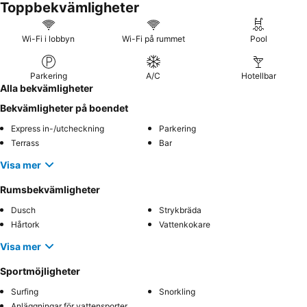
Toppbekvämligheter
Wi-Fi i lobbyn
Wi-Fi på rummet
Pool
Parkering
A/C
Hotellbar
Alla bekvämligheter
Bekvämligheter på boendet
Express in-/utcheckning
Parkering
Terrass
Bar
Visa mer
Rumsbekvämligheter
Dusch
Strykbräda
Hårtork
Vattenkokare
Visa mer
Sportmöjligheter
Surfing
Snorkling
Anläggningar för vattensporter