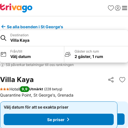
Favoriter
Logga 
Me
Se alla boenden i St George's
Destination
Villa Kaya
Från/till
Gäster och rum
Välj datum
2 gäster, 1 rum
Så påverkar betalningar till oss rankningen
Villa Kaya
Dela
Läg
Hotell
9,9
Utmärkt
(
228 betyg
)
3 Stjärnor
Quarantine Point, St George's, Grenada
Välj datum för att se exakta priser
Välj datum för att se exakta priser
Se priser
Se priser