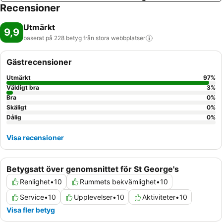
Recensioner
Utmärkt
9,9
baserat på 228 betyg från stora
webbplatser
Gästrecensioner
Utmärkt
97
%
Väldigt bra
3
%
Bra
0
%
Skäligt
0
%
Dålig
0
%
Visa recensioner
Betygsatt över genomsnittet för St George's
Renlighet
•
10
Rummets bekvämlighet
•
10
Service
•
10
Upplevelser
•
10
Aktiviteter
•
10
Visa fler betyg