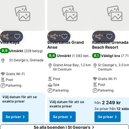
Hotell
Hotell
Hotell
3 Stjärnor
5 Stjärnor
4 Stjärnor
Dela
Lägg till i Mina Favoriter
Dela
Lägg till i Mina Favoriter
Dela
Lägg till
Villa Kaya
Silversands Grand
Radisson Grenada
Anse
Beach Resort
9,9
Utmärkt
(
228 betyg
)
9,4
8,1
Utmärkt
(
1 083 betyg
)
Väldigt bra
(
7 71
St George's, Grenada
Grand Anse Bay, 1.2 km
St George's, 3.5 km 
till Centrum
Centrum
Gratis Wi-Fi
Pool
Gratis Wi-Fi
Pool
Spa
Pool
Parkering
Parkering
Parkering
Välj datum för att se
exakta priser
Välj datum för att se
2 249 kr
från
exakta priser
Se priser från
12 sido
Se priser
Se priser
Se priser
Se alla boenden i St George's