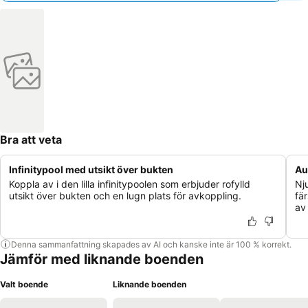
Bra att veta
Infinitypool med utsikt över bukten
Au
Koppla av i den lilla infinitypoolen som erbjuder rofylld
Nj
utsikt över bukten och en lugn plats för avkoppling.
fä
av
Denna sammanfattning skapades av AI och kanske inte är 100 % korrekt.
Jämför med liknande boenden
Valt boende
Liknande boenden