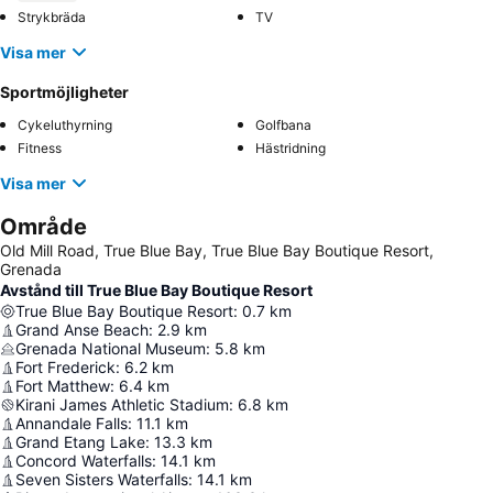
Strykbräda
TV
Visa mer
Sportmöjligheter
Cykeluthyrning
Golfbana
Fitness
Hästridning
Visa mer
Område
Old Mill Road, True Blue Bay, True Blue Bay Boutique Resort,
Grenada
Avstånd till True Blue Bay Boutique Resort
True Blue Bay Boutique Resort
:
0.7
km
Grand Anse Beach
:
2.9
km
Grenada National Museum
:
5.8
km
Fort Frederick
:
6.2
km
Fort Matthew
:
6.4
km
Kirani James Athletic Stadium
:
6.8
km
Annandale Falls
:
11.1
km
Grand Etang Lake
:
13.3
km
Concord Waterfalls
:
14.1
km
Seven Sisters Waterfalls
:
14.1
km