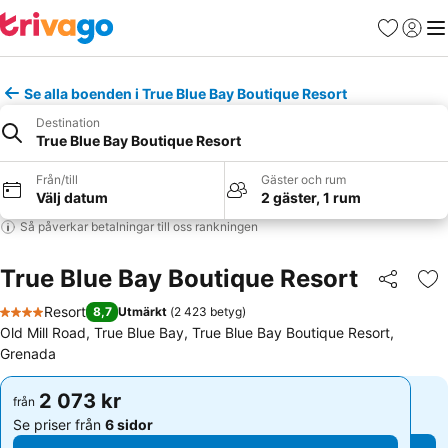
Favoriter
Logga 
Me
Se alla boenden i True Blue Bay Boutique Resort
Destination
True Blue Bay Boutique Resort
Från/till
Gäster och rum
Välj datum
2 gäster, 1 rum
Så påverkar betalningar till oss rankningen
True Blue Bay Boutique Resort
Dela
Läg
Resort
8,7
Utmärkt
(
2 423 betyg
)
4 Stjärnor
Old Mill Road, True Blue Bay, True Blue Bay Boutique Resort,
Grenada
2 073 kr
2 073 kr
från
från
Se priser från
6 sidor
Se priser från
6 sidor