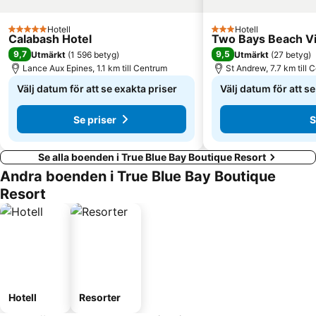
Hotell
Hotell
5 Stjärnor
3 Stjärnor
Calabash Hotel
Two Bays Beach Vil
9,7
9,5
Utmärkt
(
1 596 betyg
)
Utmärkt
(
27 betyg
)
Lance Aux Epines, 1.1 km till Centrum
St Andrew, 7.7 km till 
Välj datum för att se exakta priser
Välj datum för att s
Se priser
S
Se alla boenden i True Blue Bay Boutique Resort
Andra boenden i True Blue Bay Boutique
Resort
Hotell
Resorter