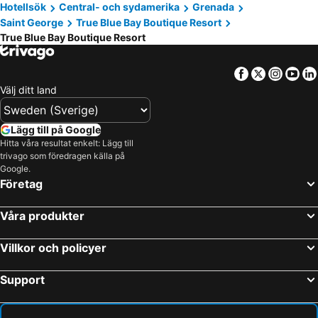
Hotellsök
Central- och sydamerika
Grenada
Saint George
True Blue Bay Boutique Resort
True Blue Bay Boutique Resort
Facebook
Twitter
Insta
Yo
Välj ditt land
Lägg till på Google
Hitta våra resultat enkelt: Lägg till
trivago som föredragen källa på
Google.
Företag
Våra produkter
Villkor och policyer
Support