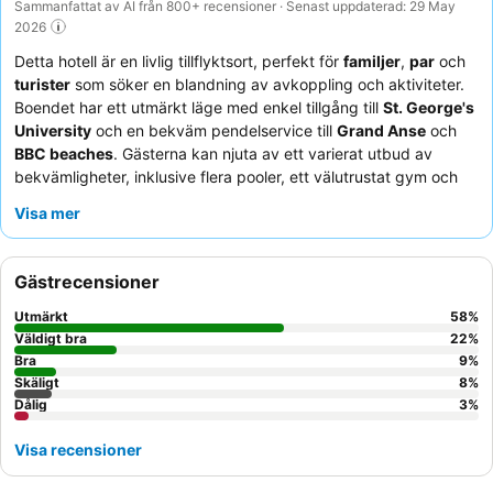
Sammanfattat av AI från 800+ recensioner · Senast uppdaterad: 29 May
2026
Detta hotell är en livlig tillflyktsort, perfekt för
familjer
,
par
och
turister
som söker en blandning av avkoppling och aktiviteter.
Boendet har ett utmärkt läge med enkel tillgång till
St. George's
University
och en bekväm pendelservice till
Grand Anse
och
BBC beaches
. Gästerna kan njuta av ett varierat utbud av
bekvämligheter, inklusive flera pooler, ett välutrustat gym och
unika erbjudanden som en
chokladbutik
och ett escape room.
Visa mer
Personalen får konsekvent högt beröm för sin vänliga och
tillmötesgående service, vilket kompletterar de utmärkta
kulinariska upplevelserna, särskilt den varierade
frukostbuffén
Gästrecensioner
och den livliga
Street Food Wednesday
på Dodgy Dock. För en
verkligt förbättrad upplevelse, överväg att boka en Cocoa Pod
Utmärkt
58
%
eller villa för modern komfort och rymligt boende.
Väldigt bra
22
%
Bra
9
%
Skäligt
8
%
Dålig
3
%
Visa recensioner