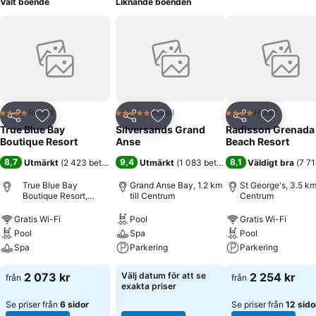
Valt boende
Liknande boenden
Resort
Hotell
Hotell
4 Stjärnor
5 Stjärnor
4 Stjärnor
Dela
Lägg till i Mina Favoriter
Dela
Lägg till i Mina Favoriter
Dela
Lägg till
True Blue Bay
Silversands Grand
Radisson Grenada
Boutique Resort
Anse
Beach Resort
8,7
9,4
8,1
Utmärkt
(
2 423 betyg
)
Utmärkt
(
1 083 betyg
)
Väldigt bra
(
7 71
True Blue Bay
Grand Anse Bay, 1.2 km
St George's, 3.5 km 
Boutique Resort,
till Centrum
Centrum
Grenada
Gratis Wi-Fi
Pool
Gratis Wi-Fi
Pool
Spa
Pool
Spa
Parkering
Parkering
2 073 kr
Välj datum för att se
2 254 kr
från
från
exakta priser
Se priser från
6 sidor
Se priser från
12 sido