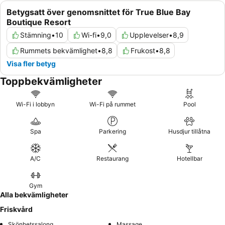
Betygsatt över genomsnittet för True Blue Bay
Boutique Resort
Stämning
•
10
Wi-fi
•
9,0
Upplevelser
•
8,9
Rummets bekvämlighet
•
8,8
Frukost
•
8,8
Visa fler betyg
Toppbekvämligheter
Wi-Fi i lobbyn
Wi-Fi på rummet
Pool
Spa
Parkering
Husdjur tillåtna
A/C
Restaurang
Hotellbar
Gym
Alla bekvämligheter
Friskvård
Skönhetssalong
Massage