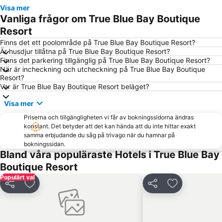
Visa mer
Vanliga frågor om True Blue Bay Boutique
Resort
Finns det ett poolområde på True Blue Bay Boutique Resort?
Är husdjur tillåtna på True Blue Bay Boutique Resort?
Finns det parkering tillgänglig på True Blue Bay Boutique Resort?
När är incheckning och utcheckning på True Blue Bay Boutique
Resort?
Var är True Blue Bay Boutique Resort beläget?
Visa mer
Priserna och tillgängligheten vi får av bokningssidorna ändras
konstant. Det betyder att det kan hända att du inte hittar exakt
samma erbjudande du såg på trivago när du hamnar på
bokningssidan.
Bland våra populäraste Hotels i True Blue Bay
Boutique Resort
Populärt val
Dela
Lägg till i Mina Favoriter
Dela
Lägg till i Mi