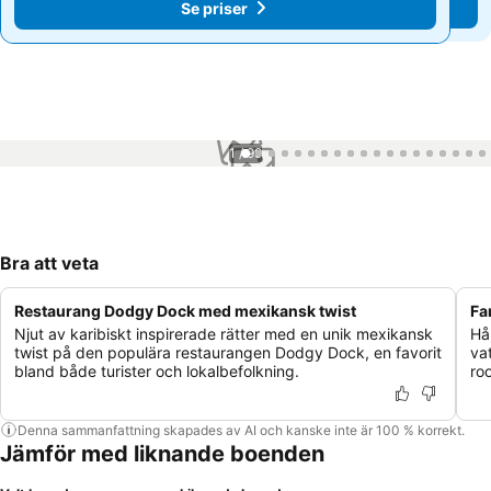
Se priser
Se priser
1 / 99
Bra att veta
Restaurang Dodgy Dock med mexikansk twist
Fa
Njut av karibiskt inspirerade rätter med en unik mexikansk
Hå
twist på den populära restaurangen Dodgy Dock, en favorit
va
bland både turister och lokalbefolkning.
roo
Denna sammanfattning skapades av AI och kanske inte är 100 % korrekt.
Jämför med liknande boenden