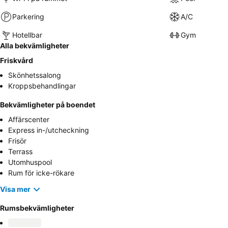
Parkering
A/C
Hotellbar
Gym
Alla bekvämligheter
Friskvård
Skönhetssalong
Kroppsbehandlingar
Bekvämligheter på boendet
Affärscenter
Express in-/utcheckning
Frisör
Terrass
Utomhuspool
Rum för icke-rökare
Visa mer
Rumsbekvämligheter