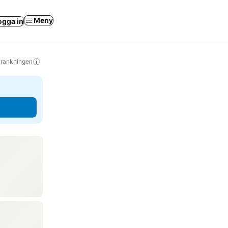
Meny
ogga in
s rankningen