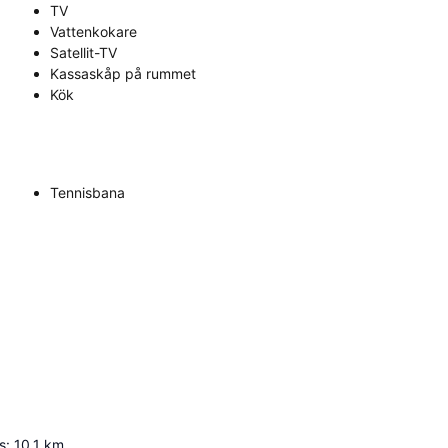
TV
Vattenkokare
Satellit-TV
Kassaskåp på rummet
Kök
Tennisbana
s
:
10.1
km