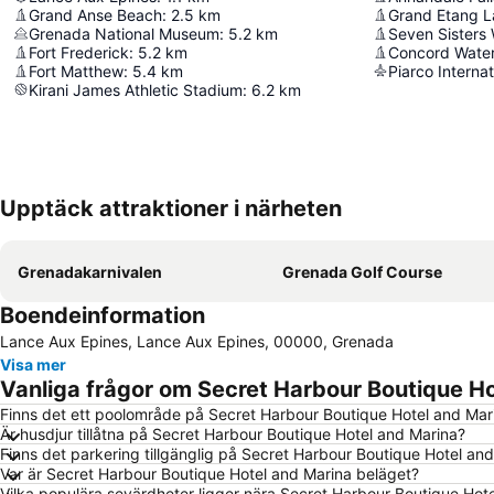
Grand Anse Beach
:
2.5
km
Grand Etang L
Grenada National Museum
:
5.2
km
Seven Sisters 
Fort Frederick
:
5.2
km
Concord Water
Fort Matthew
:
5.4
km
Piarco Internat
Kirani James Athletic Stadium
:
6.2
km
Upptäck attraktioner i närheten
Grenadakarnivalen
Grenada Golf Course
Boendeinformation
Lance Aux Epines, Lance Aux Epines, 00000, Grenada
Visa mer
Vanliga frågor om Secret Harbour Boutique H
Finns det ett poolområde på Secret Harbour Boutique Hotel and Mar
Är husdjur tillåtna på Secret Harbour Boutique Hotel and Marina?
Finns det parkering tillgänglig på Secret Harbour Boutique Hotel an
Var är Secret Harbour Boutique Hotel and Marina beläget?
Vilka populära sevärdheter ligger nära Secret Harbour Boutique Hot