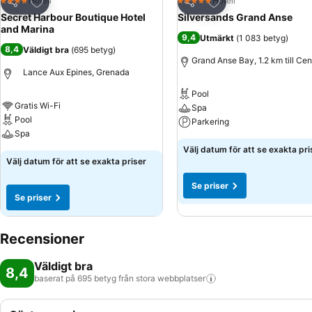
Lägg till i Mina Favoriter
Lägg till i Mina Favo
Hotell
Hotell
4 Stjärnor
5 Stjärnor
Dela
Dela
Secret Harbour Boutique Hotel
Silversands Grand Anse
and Marina
9,4
Utmärkt
(
1 083 betyg
)
8,4
Väldigt bra
(
695 betyg
)
Grand Anse Bay, 1.2 km till Ce
Lance Aux Epines, Grenada
Pool
Gratis Wi-Fi
Spa
Pool
Parkering
Spa
Välj datum för att se exakta pri
Välj datum för att se exakta priser
Se priser
Se priser
Recensioner
Väldigt bra
8,4
baserat på 695 betyg från stora
webbplatser