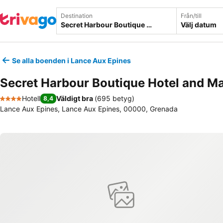
Destination
Från/till
Välj datum
Se alla boenden i Lance Aux Epines
Secret Harbour Boutique Hotel and M
Hotell
Väldigt bra
(
695 betyg
)
8,4
4 Stjärnor
Lance Aux Epines, Lance Aux Epines, 00000, Grenada