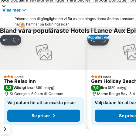
Visa mer
Priserna och tillgängligheten vi får av bokningssidorna ändras konstant
när du hamnar på bokningssidan.
Bland våra populäraste Hotels i Lance Aux Ep
Populärt val
Lägg till i Mina Favoriter
Lägg till i Mina
Dela
Dela
Hotell
Hotell
3 Stjärnor
3 Stjärnor
The Relax Inn
Gem Holiday Beac
8,3
7,9
Väldigt bra
(
350 betyg
)
Bra
(
820 betyg
)
St George's, 6.0 km till Centrum
Morne Rouge Bay, 3.4 
Välj datum för att se exakta priser
Välj datum för att s
Se priser
Se prise