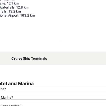
ake
:
12.1
km
Waterfalls
:
12.8
km
falls
:
13.2
km
ional Airport
:
163.2
km
Förstora kartan
Cruise Ship Terminals
otel and Marina
ina?
d Marina?
el and Marina?