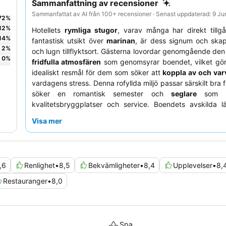
Sammanfattning av recensioner
Sammanfattat av AI från 100+ recensioner · Senast uppdaterad: 9 J
72
%
12
%
Hotellets
rymliga stugor
, varav många har direkt tillgå
14
%
fantastisk utsikt över
marinan
, är dess signum och skap
2
%
och lugn tillflyktsort. Gästerna lovordar genomgående de
0
%
fridfulla atmosfären
som genomsyrar boendet, vilket gör d
idealiskt resmål för dem som söker att
koppla av och var
vardagens stress. Denna rofyllda miljö passar särskilt bra 
söker en romantisk semester och
seglare
som up
kvalitetsbryggplatser och service. Boendets avskilda läg
även
resenärer
som önskar avskildhet och en lugn milj
Visa mer
förbättra din upplevelse rekommenderas det starkt att
personlig transport, som en hyrbil eller taxi, eftersom boe
lite avsides. Dessutom bör gästerna bekräfta att alla f
särskilt poolen, är i drift vid ankomsten för at
,6
Renlighet
•
8,5
Bekvämligheter
•
8,4
Upplevelser
•
8,
förväntningarna och undvika besvikelse.
Restauranger
•
8,0
Spa