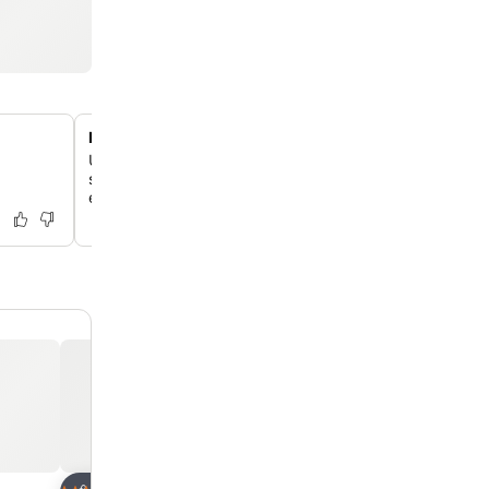
N-Gels skönhetssalong och spabehandlingar
Unna dig föryngrande behandlingar på N-Gels, hotellets
skönhetssalong. De erbjuder tjänster som massage och 
en bortskämd upplevelse.