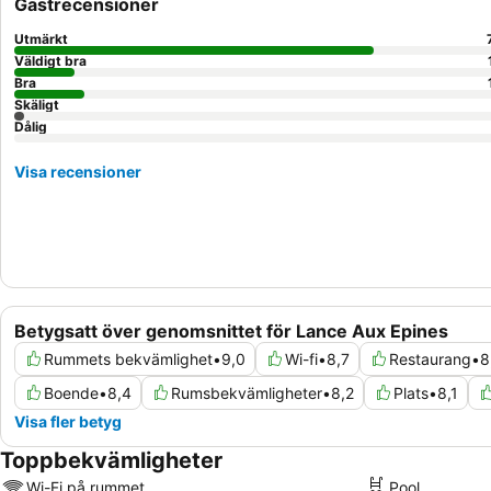
Gästrecensioner
Utmärkt
Väldigt bra
Bra
Skäligt
Dålig
Visa recensioner
Betygsatt över genomsnittet för Lance Aux Epines
Rummets bekvämlighet
•
9,0
Wi-fi
•
8,7
Restaurang
•
8
Boende
•
8,4
Rumsbekvämligheter
•
8,2
Plats
•
8,1
Visa fler betyg
Toppbekvämligheter
Wi-Fi på rummet
Pool