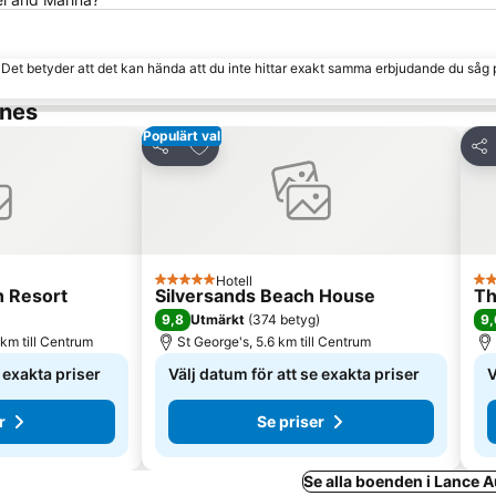
. Det betyder att det kan hända att du inte hittar exakt samma erbjudande du såg 
ines
Populärt val
 Favoriter
Lägg till i Mina Favoriter
Dela
Del
Hotell
5 Stjärnor
3 S
h Resort
Silversands Beach House
Th
9,8
9,
Utmärkt
(
374 betyg
)
km till Centrum
St George's, 5.6 km till Centrum
e exakta priser
Välj datum för att se exakta priser
V
r
Se priser
Se alla boenden i Lance 