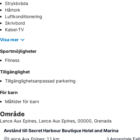
Strykbräda
Hårtork
Luftkonditionering
Skrivbord
Kabel-TV
Visa mer
Sportmöjligheter
Fitness
Tillgänglighet
Tillgänglighetsanpassad parkering
För barn
Måltider för barn
Område
Lance Aux Epines, Lance Aux Epines, 00000, Grenada
Avstånd till Secret Harbour Boutique Hotel and Marina
Lance Aux Epines
:
1.1
km
Annandale Fall