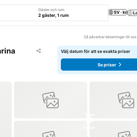
Gäster och rum
SV · kr
L
2 gäster, 1 rum
Så påverkar betalningar till os
arina
Lägg till i Mina Favoriter
Välj datum för att se exakta priser
Dela
Se priser