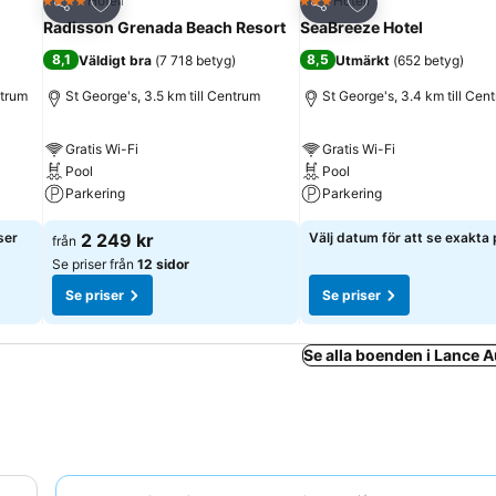
riter
Lägg till i Mina Favoriter
Lägg till i Mina Fa
Hotell
Hotell
4 Stjärnor
3 Stjärnor
Dela
Dela
Radisson Grenada Beach Resort
SeaBreeze Hotel
8,1
8,5
Väldigt bra
(
7 718 betyg
)
Utmärkt
(
652 betyg
)
ntrum
St George's, 3.5 km till Centrum
St George's, 3.4 km till Cen
Gratis Wi-Fi
Gratis Wi-Fi
Pool
Pool
Parkering
Parkering
ser
2 249 kr
Välj datum för att se exakta 
från
Se priser från
12 sidor
Se priser
Se priser
Se alla boenden i Lance 