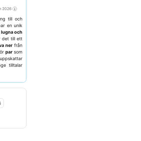
un 2026
ng till och
ar en unik
n
lugna och
et till ett
va ner
från
för
par
som
pskattar
e tilltalar
ö. För att
 ordna med
ndet ligger
aciliteter,
t hantera
4