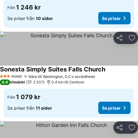
1 246 kr
Från
Se priser från
10 sidor
Se priser
Dela
Läg
Sonesta Simply Suites Falls Church
Se priser
Hotell
Nära till Washington, D.C:s sevärdheter
Se priser
3 Stjärnor
8,6
Utmärkt
2 537
0.4 km till Centrum
1 079 kr
Från
Se priser från
11 sidor
Se priser
Dela
Läg