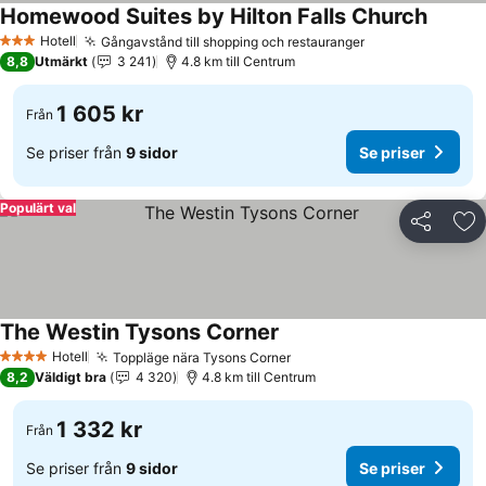
Homewood Suites by Hilton Falls Church
Se pris
Hotell
Gångavstånd till shopping och restauranger
Se priser
3 Stjärnor
8,8
Utmärkt
3 241
4.8 km till Centrum
1 605 kr
Från
Se priser från
9 sidor
Se priser
Populärt val
Dela
Läg
The Westin Tysons Corner
Se priser
Hotell
Toppläge nära Tysons Corner
Se priser
4 Stjärnor
8,2
Väldigt bra
4 320
4.8 km till Centrum
1 332 kr
Från
Se priser från
9 sidor
Se priser