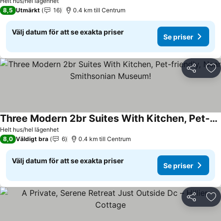
Se priser
Helt hus/hel lägenhet
8,5
Utmärkt
16
0.4 km till Centrum
Välj datum för att se exakta priser
Se priser
Dela
Läg
Three Modern 2br Suites With Kitchen, Pet-friendly, Near Smithsonian Museum!
Se priser
Helt hus/hel lägenhet
8,0
Väldigt bra
6
0.4 km till Centrum
Välj datum för att se exakta priser
Se priser
Dela
Läg