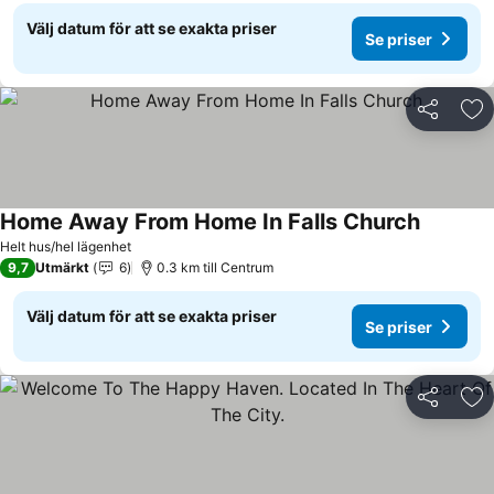
Välj datum för att se exakta priser
Se priser
Dela
Läg
Home Away From Home In Falls Church
Se priser
Helt hus/hel lägenhet
9,7
Utmärkt
6
0.3 km till Centrum
Välj datum för att se exakta priser
Se priser
Dela
Läg