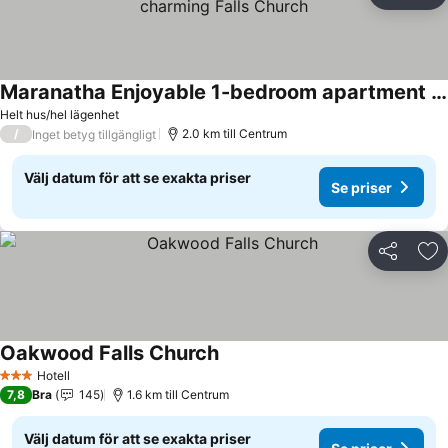
Läg
Maranatha Enjoyable 1-bedroom apartment with AC in charming Falls Church
Se priser
Helt hus/hel lägenhet
/
2.0 km till Centrum
Inget betyg tillgängligt
Välj datum för att se exakta priser
Se priser
Dela
Läg
Oakwood Falls Church
Se priser
Hotell
3 Stjärnor
7,8
Bra
145
1.6 km till Centrum
Välj datum för att se exakta priser