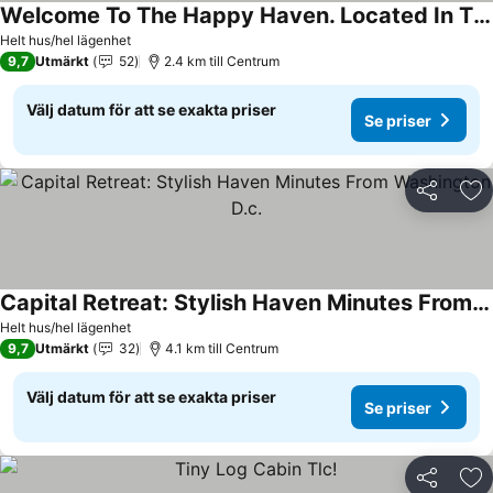
Welcome To The Happy Haven. Located In The Heart Of The City.
Se priser
Helt hus/hel lägenhet
9,7
Utmärkt
52
2.4 km till Centrum
Välj datum för att se exakta priser
Se priser
Dela
Läg
Capital Retreat: Stylish Haven Minutes From Washington D.c.
Se priser
Helt hus/hel lägenhet
9,7
Utmärkt
32
4.1 km till Centrum
Välj datum för att se exakta priser
Se priser
Dela
Läg