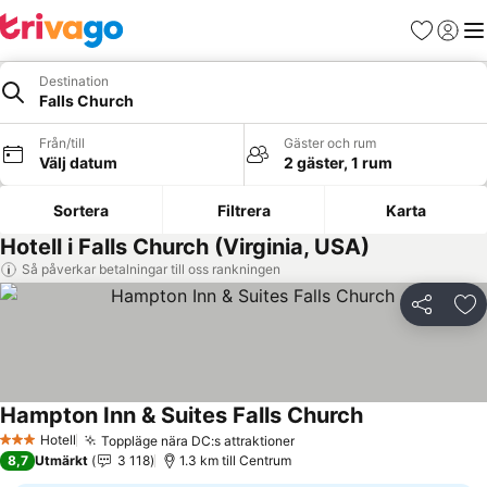
Favoriter
Logga 
Me
Destination
Falls Church
Från/till
Gäster och rum
Välj datum
2 gäster, 1 rum
Sortera
Filtrera
Karta
Hotell i Falls Church (Virginia, USA)
Så påverkar betalningar till oss rankningen
Dela
Läg
Hampton Inn & Suites Falls Church
Se priser
Hotell
Toppläge nära DC:s attraktioner
Se priser
3 Stjärnor
8,7
Utmärkt
3 118
1.3 km till Centrum