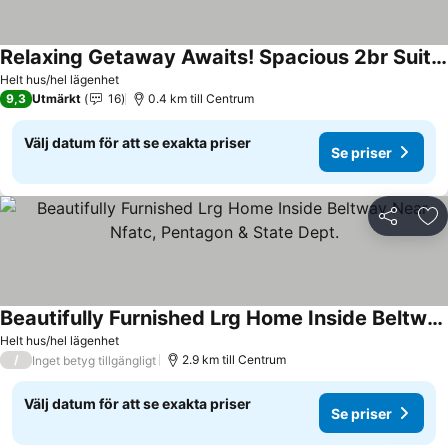
Relaxing Getaway Awaits! Spacious 2br Suite With Full Kitchen, Pets Allowed!
Se priser
Helt hus/hel lägenhet
9,3
Utmärkt
16
0.4 km till Centrum
Välj datum för att se exakta priser
Se priser
Dela
Läg
Beautifully Furnished Lrg Home Inside Beltway Near Nfatc, Pentagon & State Dept.
Se priser
Helt hus/hel lägenhet
/
2.9 km till Centrum
Inget betyg tillgängligt
Välj datum för att se exakta priser
Se priser