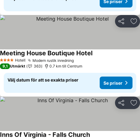
Se priser
Dela
Läg
Meeting House Boutique Hotel
Se priser
Hotell
Modern rustik inredning
Se priser
4 Stjärnor
9,1
Utmärkt
363
0.7 km till Centrum
Välj datum för att se exakta priser
Se priser
Dela
Läg
Inns Of Virginia - Falls Church
Se priser