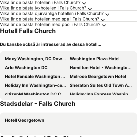
Vilka är de bästa hotellen i Falls Church?
Vilka är de bästa lyxhotellen i Falls Church?
Vilka är de bästa djurvänliga hotellen i Falls Church?
Vilka är de bästa hotellen med spa i Falls Church?
Vilka är de bästa hotellen med pool i Falls Church?
Hotell Falls Church
Du kanske också är intresserad av dessa hotell...
Moxy Washington, DC Downtown
Washington Plaza Hotel
Arlo Washington DC
Hamilton Hotel - Washington DC
Hotel Rendale Washington DC
Melrose Georgetown Hotel
Holiday Inn Washington-central/white House By Ihg
Sheraton Suites Old Town Alexandria
citizenM Washington DC Capitol
Holiday Inn Express Washington Dc N-silver Spring By Ihg
Stadsdelar - Falls Church
Embassy Suites by Hilton Washington DC Convention Center
Homewood Suites by Hilton Washington DC Convention Center
The Royal Sonesta Washington DC Dupont Circle
The Beacon at Embassy Row
Hotell Georgetown
Le Méridien Washington, D.C., The Madison
Washington Hilton
Club Quarters Hotel White House, Washington DC
Hyatt House Washington DC/The Wharf