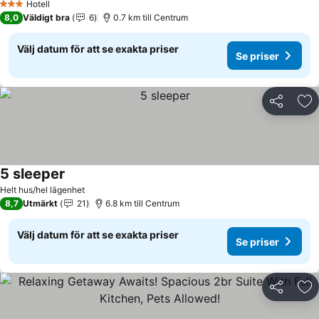
Hotell
3 Stjärnor
8,0
Väldigt bra
6
0.7 km till Centrum
Välj datum för att se exakta priser
Se priser
Dela
Läg
5 sleeper
Se priser
Helt hus/hel lägenhet
8,7
Utmärkt
21
6.8 km till Centrum
Välj datum för att se exakta priser
Se priser
Dela
Läg