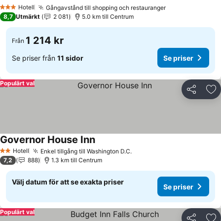
Se priser
Hotell
Gångavstånd till shopping och restauranger
Se priser
3 Stjärnor
8,7
Utmärkt
2 081
5.0 km till Centrum
1 214 kr
Från
Se priser från
11 sidor
Se priser
Populärt val
Dela
Läg
Governor House Inn
Se priser
Hotell
Enkel tillgång till Washington D.C.
Se priser
2 Stjärnor
7,2
888
1.3 km till Centrum
Välj datum för att se exakta priser
Se priser
Populärt val