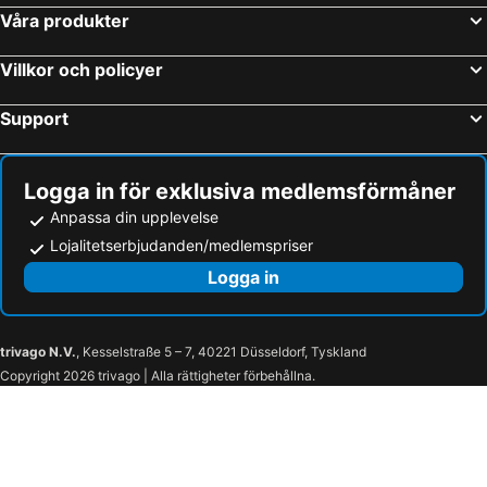
Våra produkter
Miami, Florida Hotell
Los Angeles, Kalifornien Hotell
San Francisco, Kalifornien Hotell
Fort Lauderdale, Florida Hotell
Villkor och policyer
Honolulu, Hawaii Hotell
Support
Logga in för exklusiva medlemsförmåner
Anpassa din upplevelse
Lojalitetserbjudanden/medlemspriser
Logga in
trivago N.V.
, Kesselstraße 5 – 7, 40221 Düsseldorf, Tyskland
Copyright 2026 trivago | Alla rättigheter förbehållna.