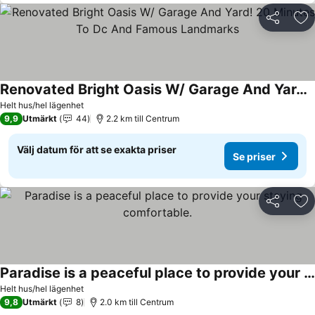
Dela
Läg
Renovated Bright Oasis W/ Garage And Yard! 20 Minutes To Dc And Famous Landmarks
Se priser
Helt hus/hel lägenhet
9,9
Utmärkt
44
2.2 km till Centrum
Välj datum för att se exakta priser
Se priser
Dela
Läg
Paradise is a peaceful place to provide your staying comfortable.
Se priser
Helt hus/hel lägenhet
9,8
Utmärkt
8
2.0 km till Centrum