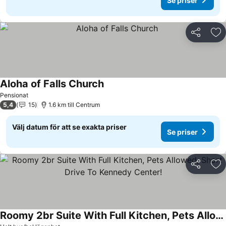
Se priser
Dela
Läg
Aloha of Falls Church
Se priser
Pensionat
5,4
15
1.6 km till Centrum
Välj datum för att se exakta priser
Se priser
Dela
Läg
Roomy 2br Suite With Full Kitchen, Pets Allowed, Short Drive To Kennedy Center!