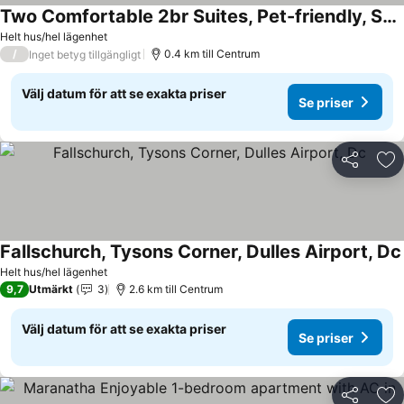
Two Comfortable 2br Suites, Pet-friendly, Short Drive To The White House!
Se priser
Helt hus/hel lägenhet
/
0.4 km till Centrum
Inget betyg tillgängligt
Välj datum för att se exakta priser
Se priser
Dela
Läg
Fallschurch, Tysons Corner, Dulles Airport, Dc
Helt hus/hel lägenhet
9,7
Utmärkt
3
2.6 km till Centrum
Välj datum för att se exakta priser
Se priser
Dela