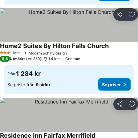
Dela
Läg
Home2 Suites By Hilton Falls Church
Se priser
Hotell
Modern och ny design
Se priser
3 Stjärnor
8,6
Utmärkt
850
1.4 km till Centrum
1 284 kr
Från
Se priser från
9 sidor
Se priser
Dela
Läg
Residence Inn Fairfax Merrifield