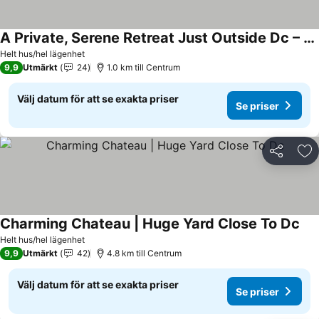
A Private, Serene Retreat Just Outside Dc – Hillier Cottage
Se priser
Helt hus/hel lägenhet
9,9
Utmärkt
24
1.0 km till Centrum
Välj datum för att se exakta priser
Se priser
Dela
Läg
Charming Chateau | Huge Yard Close To Dc
Se 
Helt hus/hel lägenhet
9,9
Utmärkt
42
4.8 km till Centrum
Välj datum för att se exakta priser
Se priser