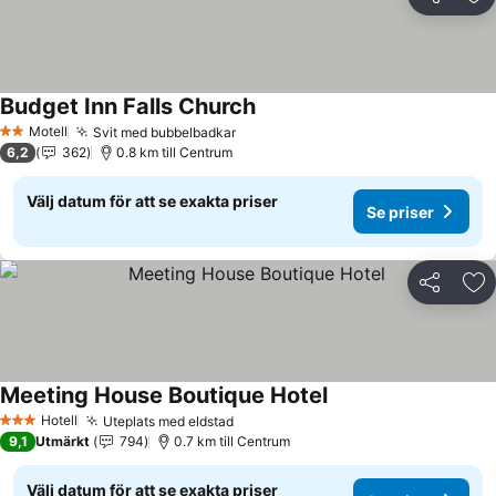
Dela
Läg
Budget Inn Falls Church
Se priser
Motell
Svit med bubbelbadkar
Se priser
2 Stjärnor
6,2
362
0.8 km till Centrum
Välj datum för att se exakta priser
Se priser
Dela
Läg
Meeting House Boutique Hotel
Se priser
Hotell
Uteplats med eldstad
Se priser
3 Stjärnor
9,1
Utmärkt
794
0.7 km till Centrum
Välj datum för att se exakta priser