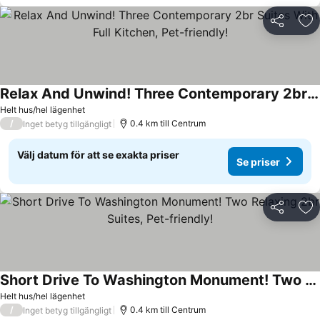
Dela
Läg
Relax And Unwind! Three Contemporary 2br Suites With Full Kitchen, Pet-friendly!
Se priser
Helt hus/hel lägenhet
/
0.4 km till Centrum
Inget betyg tillgängligt
Välj datum för att se exakta priser
Se priser
Dela
Läg
Short Drive To Washington Monument! Two Relaxing 2br Suites, Pet-friendly!
Se priser
Helt hus/hel lägenhet
/
0.4 km till Centrum
Inget betyg tillgängligt