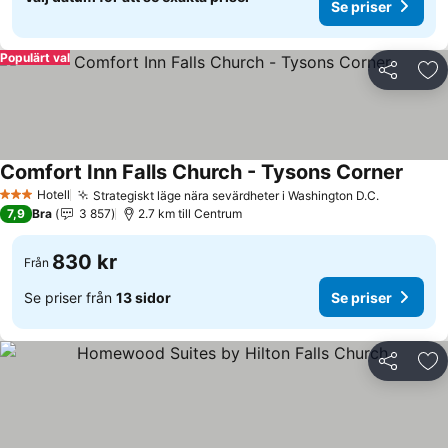
Se priser
Populärt val
Dela
Läg
Comfort Inn Falls Church - Tysons Corner
Se pri
Hotell
Strategiskt läge nära sevärdheter i Washington D.C.
Se priser
3 Stjärnor
7,9
Bra
3 857
2.7 km till Centrum
830 kr
Från
Se priser från
13 sidor
Se priser
Dela
Läg