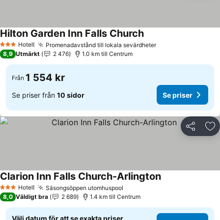
Hilton Garden Inn Falls Church
Se priser
Hotell
Promenadavstånd till lokala sevärdheter
Se priser
3 Stjärnor
8,9
Utmärkt
2 476
1.0 km till Centrum
1 554 kr
Från
Se priser från
10 sidor
Se priser
Dela
Läg
Clarion Inn Falls Church-Arlington
Se priser
Hotell
Säsongsöppen utomhuspool
Se priser
3 Stjärnor
8,0
Väldigt bra
2 689
1.4 km till Centrum
Välj datum för att se exakta priser