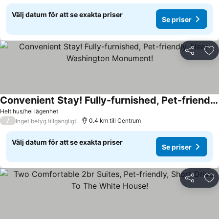
Välj datum för att se exakta priser
Se priser
Dela
Läg
Convenient Stay! Fully-furnished, Pet-friendly, Near Washington Monument!
Se priser
Helt hus/hel lägenhet
/
0.4 km till Centrum
Inget betyg tillgängligt
Välj datum för att se exakta priser
Se priser
Dela
Läg