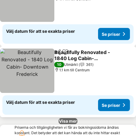
Välj datum för att se exakta priser
Se priser
Beautifully Renovated -
Dela
Lägg till i Mina Favoriter
1840 Log Cabin-
Downtown Frederick
Se priser
10
Utmärkt
361
1.1 km till Centrum
Välj datum för att se exakta priser
Se priser
Visa mer
Priserna och tillgängligheten vi får av bokningssidorna ändras
konstant. Det betyder att det kan hända att du inte hittar exakt