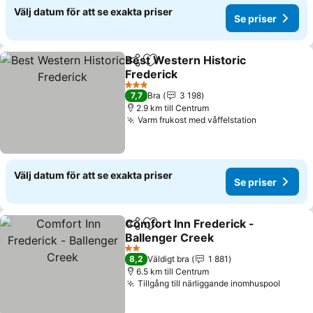
Välj datum för att se exakta priser
Se priser
Best Western Historic
Dela
Lägg till i Mina Favoriter
Frederick
Se priser
3 Stjärnor
7,7
Bra
3 198
2.9 km till Centrum
Varm frukost med våffelstation
Se priser
Välj datum för att se exakta priser
Se priser
Comfort Inn Frederick -
Dela
Lägg till i Mina Favoriter
Ballenger Creek
Se priser
2 Stjärnor
8,2
Väldigt bra
1 881
6.5 km till Centrum
Tillgång till närliggande inomhuspool
Se pri