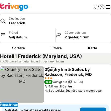
Favoriter
Logga 
Me
Destination
Frederick
Från/till
Gäster och rum
Välj datum
2 gäster, 1 rum
Sortera
Filtrera
Karta
Hotell i Frederick (Maryland, USA)
Så påverkar betalningar till oss rankningen
Country Inn & Suites by
Dela
Lägg till i Mina Favoriter
Radisson, Frederick, MD
Se priser
3 Stjärnor
8,0
Väldigt bra
4 325
4.8 km till Centrum
Strategiskt läge nära stora motorvägar
Se pr
Populärt val
Välj datum för att se exakta priser