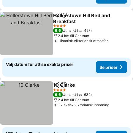
Hollerstown Hill Bed and
Dela
Lägg till i Mina Favoriter
Breakfast
Se priser
4 Stjärnor
9,6
Utmärkt
427
2.4 km till Centrum
Historisk viktoriansk atmosfär
Se priser
Välj datum för att se exakta priser
Se priser
10 Clarke
Dela
Lägg till i Mina Favoriter
Se priser
4 Stjärnor
9,6
Utmärkt
632
2.4 km till Centrum
Eklektisk viktoriansk inredning
Se priser