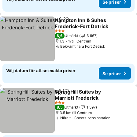
Se priser
Hampton Inn & Suites
Dela
Lägg till i Mina Favoriter
Frederick-Fort Detrick
Se priser
3 Stjärnor
8,6
Utmärkt
3 967
1.3 km till Centrum
Bekvämt nära Fort Detrick
Se priser
Välj datum för att se exakta priser
Se priser
SpringHill Suites by
Dela
Lägg till i Mina Favoriter
Marriott Frederick
Se priser
3 Stjärnor
8,5
Utmärkt
1 597
3.5 km till Centrum
Nära till Sheetz bensinstation
Se priser