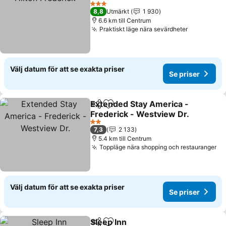
Se priser
3 Stjärnor
8,8
Utmärkt
1 930
6.6 km till Centrum
Praktiskt läge nära sevärdheter
Se priser
Välj datum för att se exakta priser
Se priser
Extended Stay America -
Dela
Lägg till i Mina Favoriter
Frederick - Westview Dr.
Se priser
2 Stjärnor
7,3
2 133
5.4 km till Centrum
Toppläge nära shopping och restauranger
Se
Välj datum för att se exakta priser
Se priser
Sleep Inn