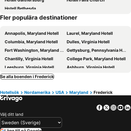
Hotell Bethesda
Fler populära destinationer
Annapolis, Maryland Hotell
Laurel, Maryland Hotell
Columbia, Maryland Hotell
Dulles, Virginia Hotell
Fort Washington, Maryland Hotell
Gettysburg, Pennsylvania Hotell
Chantilly, Virginia Hotell
College Park, Maryland Hotell
Leesburg, Virginia Hotell
Ashburn, Virginia Hotell
Sterling, Virginia Hotell
Fairfax, Virginia Hotell
Se alla boenden i Frederick
Springfield, Virginia Hotell
Carlisle, Pennsylvania Hotell
Hotellsök
Nordamerika
USA
Maryland
Frederick
Vienna, Virginia Hotell
Jessup, Maryland Hotell
Hagerstown, Maryland Hotell
Carlisle, Arkansas Hotell
Facebook
Twitter
Insta
Yo
McLean, Virginia Hotell
Bowie, Maryland Hotell
Välj ditt land
Washington D.C, Washington D.C Hotell
Alexandria, Virginia Hotell
Baltimore, Maryland Hotell
Arlington, Virginia Hotell
Lägg till på Google