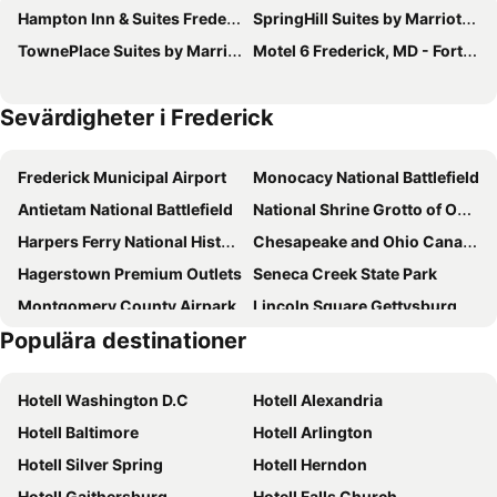
Hampton Inn & Suites Frederick-Fort Detrick
SpringHill Suites by Marriott Frederick
TownePlace Suites by Marriott Frederick
Motel 6 Frederick, MD - Fort Detrick
Sevärdigheter i Frederick
Frederick Municipal Airport
Monocacy National Battlefield
Antietam National Battlefield
National Shrine Grotto of Our Lady of Lourdes
Harpers Ferry National Historical Park
Chesapeake and Ohio Canal National Historical Park
Hagerstown Premium Outlets
Seneca Creek State Park
Montgomery County Airpark
Lincoln Square Gettysburg
Populära destinationer
Hagerstown Regional Airport
Gettysburg National Military Park
Hotell Washington D.C
Hotell Alexandria
Hotell Baltimore
Hotell Arlington
Hotell Silver Spring
Hotell Herndon
Hotell Gaithersburg
Hotell Falls Church