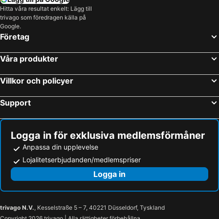
Silver Spring, Maryland Hotell
Herndon, Virginia Hotell
Hitta våra resultat enkelt: Lägg till
trivago som föredragen källa på
Gaithersburg, Maryland Hotell
Falls Church, Virginia Hotell
Google.
Bethesda, Maryland Hotell
New York, New York Hotell
Företag
Miami Beach, Florida Hotell
Las Vegas, Nevada Hotell
Våra produkter
Orlando, Florida Hotell
Miami, Florida Hotell
Los Angeles, Kalifornien Hotell
San Francisco, Kalifornien Hotell
Villkor och policyer
Fort Lauderdale, Florida Hotell
Honolulu, Hawaii Hotell
Support
Logga in för exklusiva medlemsförmåner
Anpassa din upplevelse
Lojalitetserbjudanden/medlemspriser
Logga in
trivago N.V.
, Kesselstraße 5 – 7, 40221 Düsseldorf, Tyskland
Copyright 2026 trivago | Alla rättigheter förbehållna.