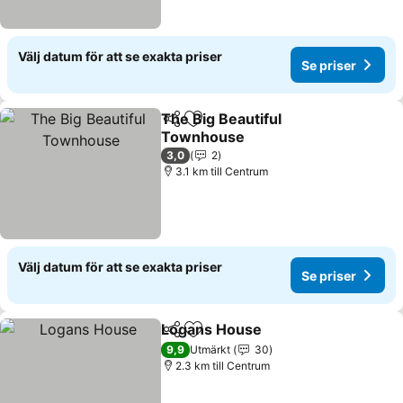
Välj datum för att se exakta priser
Se priser
The Big Beautiful
Dela
Lägg till i Mina Favoriter
Townhouse
Se priser
3,0
2
3.1 km till Centrum
Välj datum för att se exakta priser
Se priser
Logans House
Dela
Lägg till i Mina Favoriter
Se priser
9,9
Utmärkt
30
2.3 km till Centrum