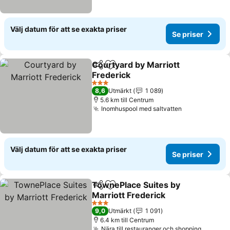
Välj datum för att se exakta priser
Se priser
Courtyard by Marriott
Dela
Lägg till i Mina Favoriter
Frederick
Se priser
3 Stjärnor
8,6
Utmärkt
1 089
5.6 km till Centrum
Inomhuspool med saltvatten
Se priser
Välj datum för att se exakta priser
Se priser
TownePlace Suites by
Dela
Lägg till i Mina Favoriter
Marriott Frederick
Se priser
3 Stjärnor
9,0
Utmärkt
1 091
6.4 km till Centrum
Nära till restauranger och shopping