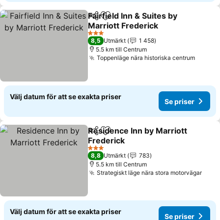
Fairfield Inn & Suites by
Dela
Lägg till i Mina Favoriter
Marriott Frederick
Se priser
3 Stjärnor
8,5
Utmärkt
1 458
5.5 km till Centrum
Toppenläge nära historiska centrum
Se pri
Välj datum för att se exakta priser
Se priser
Residence Inn by Marriott
Dela
Lägg till i Mina Favoriter
Frederick
Se priser
3 Stjärnor
8,8
Utmärkt
783
5.5 km till Centrum
Strategiskt läge nära stora motorvägar
Se pr
Välj datum för att se exakta priser
Se priser