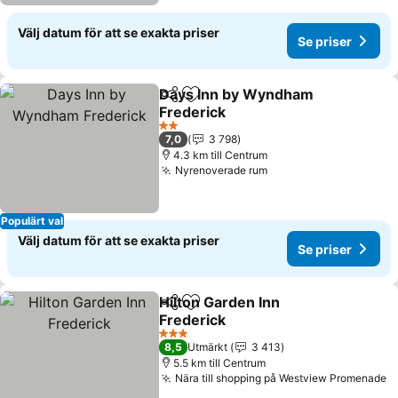
Välj datum för att se exakta priser
Se priser
Days Inn by Wyndham
Dela
Lägg till i Mina Favoriter
Frederick
Se priser
2 Stjärnor
7,0
3 798
4.3 km till Centrum
Nyrenoverade rum
Se priser
Populärt val
Välj datum för att se exakta priser
Se priser
Hilton Garden Inn
Dela
Lägg till i Mina Favoriter
Frederick
Se priser
3 Stjärnor
8,5
Utmärkt
3 413
5.5 km till Centrum
Nära till shopping på Westview Promenade
S