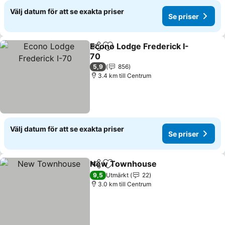
Välj datum för att se exakta priser
Se priser
Econo Lodge Frederick I-
Dela
Lägg till i Mina Favoriter
70
Se priser
5,9
856
3.4 km till Centrum
Välj datum för att se exakta priser
Se priser
New Townhouse
Dela
Lägg till i Mina Favoriter
Se priser
9,5
Utmärkt
22
3.0 km till Centrum