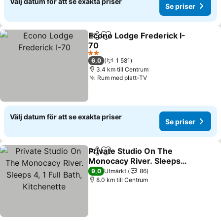
Välj datum för att se exakta priser
Se priser
Econo Lodge Frederick I-
Dela
Lägg till i Mina Favoriter
70
Se priser
2 Stjärnor
6,0
1 581
3.4 km till Centrum
Rum med platt-TV
Se priser
Välj datum för att se exakta priser
Se priser
Private Studio On The
Dela
Lägg till i Mina Favoriter
Monocacy River. Sleeps
4, 1 Full Bath, Kitchenette
Se priser
9,0
Utmärkt
86
8.0 km till Centrum