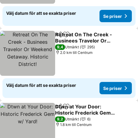
Välj datum för att se exakta priser
Se priser
Retreat On The Creek -
Dela
Lägg till i Mina Favoriter
Businees Travelor Or
Weekend Getaway.
Se priser
9,4
Utmärkt
295
Historic District!
2.0 km till Centrum
Välj datum för att se exakta priser
Se priser
Dtwn at Your Door:
Dela
Lägg till i Mina Favoriter
Historic Frederick Gem
w/ Yard!
Se priser
9,2
Utmärkt
6
1.8 km till Centrum