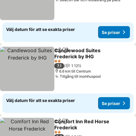
Se pris
Välj datum för att se exakta priser
Se priser
Candlewood Suites
Dela
Lägg till i Mina Favoriter
Frederick by IHG
Se priser
2 Stjärnor
7,1
1 121
6.6 km till Centrum
Tillgång till inomhuspool
Se priser
Välj datum för att se exakta priser
Se priser
Comfort Inn Red Horse
Dela
Lägg till i Mina Favoriter
Frederick
Se priser
2 Stjärnor