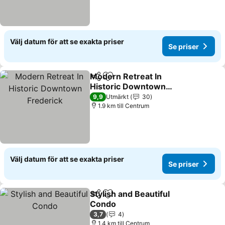
Välj datum för att se exakta priser
Se priser
Modern Retreat In
Dela
Lägg till i Mina Favoriter
Historic Downtown
Frederick
Se priser
9,9
Utmärkt
30
1.9 km till Centrum
Välj datum för att se exakta priser
Se priser
Stylish and Beautiful
Dela
Lägg till i Mina Favoriter
Condo
Se priser
3,7
4
1.4 km till Centrum