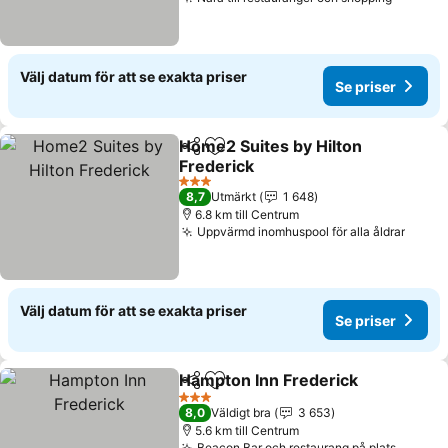
Se pris
Välj datum för att se exakta priser
Se priser
Home2 Suites by Hilton
Dela
Lägg till i Mina Favoriter
Frederick
Se priser
3 Stjärnor
8,7
Utmärkt
1 648
6.8 km till Centrum
Uppvärmd inomhuspool för alla åldrar
Se pr
Välj datum för att se exakta priser
Se priser
Hampton Inn Frederick
Dela
Lägg till i Mina Favoriter
Se 
3 Stjärnor
8,0
Väldigt bra
3 653
5.6 km till Centrum
Beacon Bar och restaurang på plats