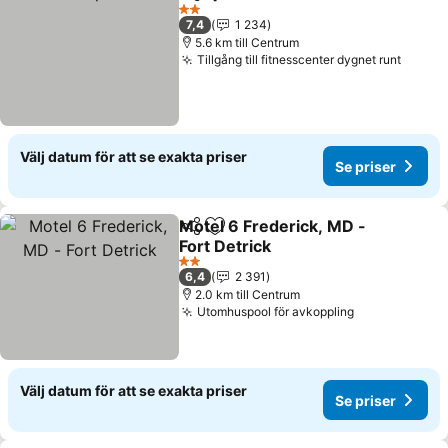
Dela
Lägg till i Mina Favoriter
Se priser
2 Stjärnor
7,4
1 234
5.6 km till Centrum
Tillgång till fitnesscenter dygnet runt
Se pri
Välj datum för att se exakta priser
Se priser
Motel 6 Frederick, MD -
Dela
Lägg till i Mina Favoriter
Fort Detrick
Se priser
2 Stjärnor
6,4
2 391
2.0 km till Centrum
Utomhuspool för avkoppling
Se priser
Välj datum för att se exakta priser
Se priser