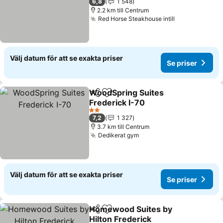
6,8
1 548
2.2 km till Centrum
Red Horse Steakhouse intill
Se priser
Välj datum för att se exakta priser
Se priser
WoodSpring Suites
Dela
Lägg till i Mina Favoriter
Frederick I-70
Se priser
2 Stjärnor
7,2
1 327
3.7 km till Centrum
Dedikerat gym
Se priser
Välj datum för att se exakta priser
Se priser
Homewood Suites by
Dela
Lägg till i Mina Favoriter
Hilton Frederick