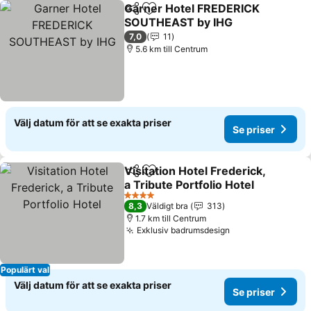
Garner Hotel FREDERICK
Dela
Lägg till i Mina Favoriter
SOUTHEAST by IHG
Se priser
7,0
11
5.6 km till Centrum
Välj datum för att se exakta priser
Se priser
Visitation Hotel Frederick,
Dela
Lägg till i Mina Favoriter
a Tribute Portfolio Hotel
Se priser
4 Stjärnor
8,3
Väldigt bra
313
1.7 km till Centrum
Exklusiv badrumsdesign
Se priser
Populärt val
Välj datum för att se exakta priser
Se priser