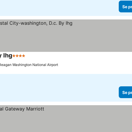
Se p
y Ihg
4 Stjärnor
 Reagan Washington National Airport
Se p