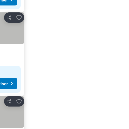
Lägg till i Mina Favoriter
Dela
riser
Lägg till i Mina Favoriter
Dela