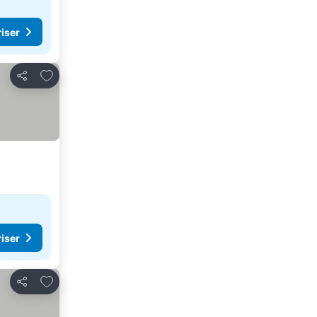
riser
Lägg till i Mina Favoriter
Dela
riser
Lägg till i Mina Favoriter
Dela