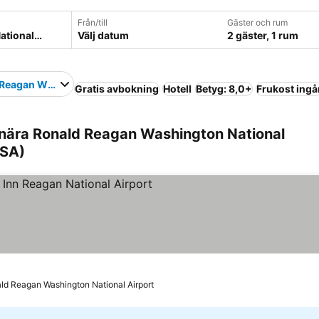
Från/till
Gäster och rum
Välj datum
2 gäster, 1 rum
Reagan Washington National Airport
Gratis avbokning
Hotell
Betyg: 8,0+
Frukost ingå
nära Ronald Reagan Washington National
USA)
ärnor
nald Reagan Washington National Airport