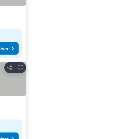
riser
Lägg till i Mina Favoriter
Dela
riser