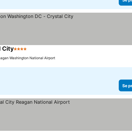
 City
4 Stjärnor
Reagan Washington National Airport
Se p