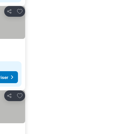
Lägg till i Mina Favoriter
Dela
riser
Lägg till i Mina Favoriter
Dela