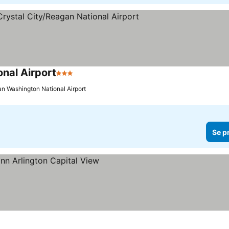
onal Airport
3 Stjärnor
an Washington National Airport
Se p