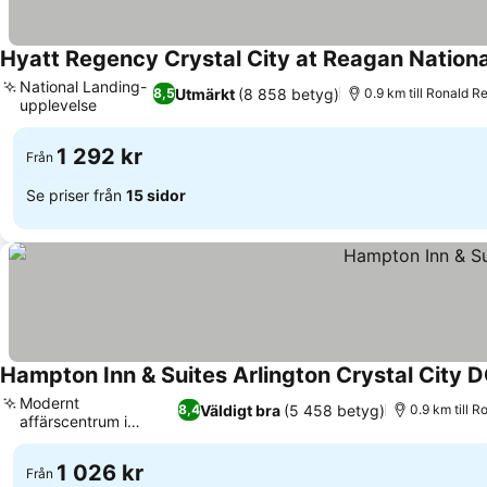
Hyatt Regency Crystal City at Reagan Nationa
National Landing-
Utmärkt
(8 858 betyg)
8,5
0.9 km till Ronald R
upplevelse
1 292 kr
Från
Se priser från
15 sidor
Hampton Inn & Suites Arlington Crystal City 
Modernt
Väldigt bra
(5 458 betyg)
8,4
0.9 km till 
affärscentrum i
Crystal City
1 026 kr
Från