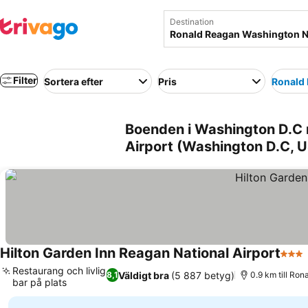
Destination
Filter
Sortera efter
Pris
Ronald 
Boenden i Washington D.C 
Airport (Washington D.C, 
Hilton Garden Inn Reagan National Airport
3 Stj
Restaurang och livlig
Väldigt bra
(5 887 betyg)
8,1
0.9 km till Ro
bar på plats