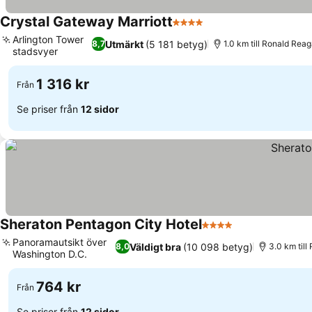
Crystal Gateway Marriott
4 Stjärnor
Arlington Tower
Utmärkt
(5 181 betyg)
8,7
1.0 km till Ronald Rea
stadsvyer
1 316 kr
Från
Se priser från
12 sidor
Sheraton Pentagon City Hotel
4 Stjärnor
Panoramautsikt över
Väldigt bra
(10 098 betyg)
8,0
3.0 km til
Washington D.C.
764 kr
Från
Se priser från
12 sidor