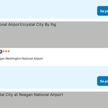
Se p
g
3 Stjärnor
agan Washington National Airport
Se p