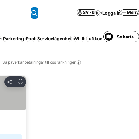
SV · kr
Meny
Logga in
Se karta
r
Parkering
Pool
Servicelägenhet
Wi-fi
Luftkonditionering
Husdj
Så påverkar betalningar till oss rankningen
Lägg till i Mina Favoriter
Dela