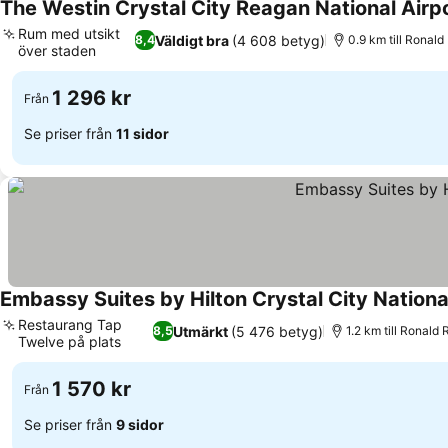
The Westin Crystal City Reagan National Airp
Rum med utsikt
Väldigt bra
(4 608 betyg)
8,4
0.9 km till Ronal
över staden
1 296 kr
Från
Se priser från
11 sidor
Embassy Suites by Hilton Crystal City Nationa
Restaurang Tap
Utmärkt
(5 476 betyg)
8,5
1.2 km till Ronald
Twelve på plats
1 570 kr
Från
Se priser från
9 sidor