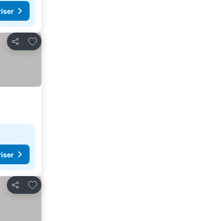
riser
Lägg till i Mina Favoriter
Dela
riser
Lägg till i Mina Favoriter
Dela