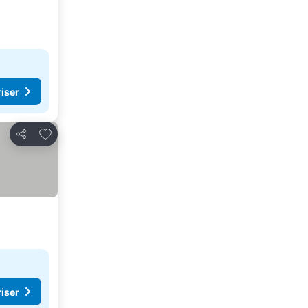
riser
Lägg till i Mina Favoriter
Dela
riser