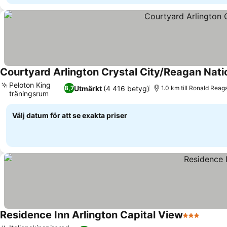
Courtyard Arlington Crystal City/Reagan Nati
Peloton King
Utmärkt
(4 416 betyg)
8,7
1.0 km till Ronald Reag
träningsrum
Välj datum för att se exakta priser
Residence Inn Arlington Capital View
3 Stjärnor