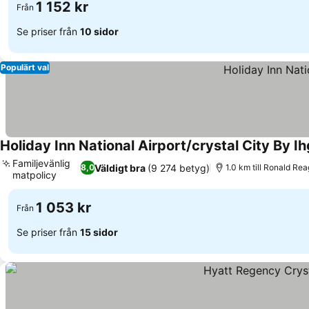
1 152 kr
Från
Se priser från
10 sidor
Populärt val
Holiday Inn National Airport/crystal City By Ih
Familjevänlig
Väldigt bra
(9 274 betyg)
8,0
1.0 km till Ronald Re
matpolicy
1 053 kr
Från
Se priser från
15 sidor