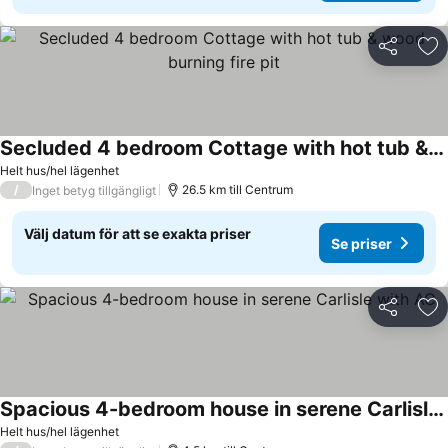
Dela
Läg
Secluded 4 bedroom Cottage with hot tub & wood burning fire pit
Helt hus/hel lägenhet
/
26.5 km till Centrum
Inget betyg tillgängligt
Välj datum för att se exakta priser
Se priser
Dela
Läg
Spacious 4-bedroom house in serene Carlisle with AC
Helt hus/hel lägenhet