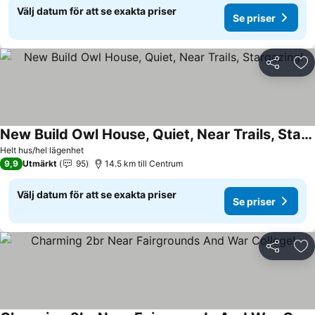
Välj datum för att se exakta priser
Se priser
Dela
Läg
New Build Owl House, Quiet, Near Trails, Stargazing!
Helt hus/hel lägenhet
9,9
Utmärkt
95
14.5 km till Centrum
Välj datum för att se exakta priser
Se priser
Dela
Läg