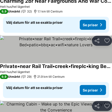
Charming 2br Near Fairgrounds And War College!
Helt hus/hel lägenhet
9,9
Utmärkt
32
1.1 km till Centrum
Välj datum för att se exakta priser
Se priser
Dela
Läg
Private•near Rail Trail•creek•fireplc•king Bed•patio•bbq•ac•wifi•nature Lovers
Helt hus/hel lägenhet
9,9
Utmärkt
29
21.9 km till Centrum
Välj datum för att se exakta priser
Se priser
Dela
Läg