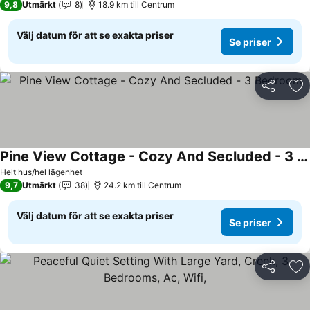
9,8
Utmärkt
8
18.9 km till Centrum
Välj datum för att se exakta priser
Se priser
Dela
Läg
Pine View Cottage - Cozy And Secluded - 3 Bedroom
Helt hus/hel lägenhet
9,7
Utmärkt
38
24.2 km till Centrum
Välj datum för att se exakta priser
Se priser
Dela
Läg