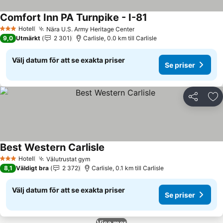
Comfort Inn PA Turnpike - I-81
Hotell
Nära U.S. Army Heritage Center
3 Stjärnor
9,0
Utmärkt
2 301
Carlisle, 0.0 km till Carlisle
Välj datum för att se exakta priser
Se priser
Dela
Läg
Best Western Carlisle
Hotell
Välutrustat gym
3 Stjärnor
8,1
Väldigt bra
2 372
Carlisle, 0.1 km till Carlisle
Välj datum för att se exakta priser
Se priser
Visa mer