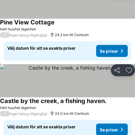
Pine View Cottage
Helt hus/hel lägenhet
/
24.2 km till Centrum
Inget betyg tillgängligt
Välj datum för att se exakta priser
Se priser
Dela
Läg
Castle by the creek, a fishing haven.
Helt hus/hel lägenhet
/
24.0 km till Centrum
Inget betyg tillgängligt
Välj datum för att se exakta priser
Se priser