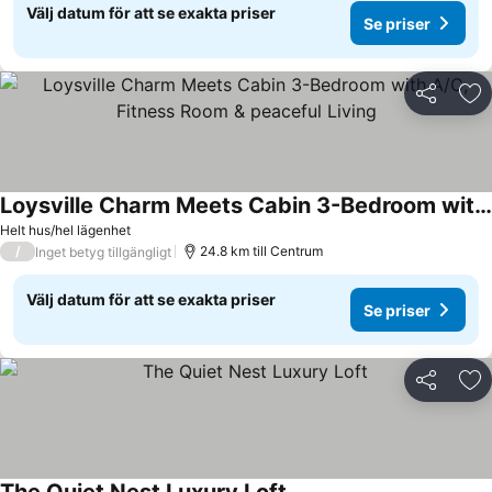
Välj datum för att se exakta priser
Se priser
Dela
Läg
Loysville Charm Meets Cabin 3-Bedroom with A/C, Fitness Room & peaceful Living
Helt hus/hel lägenhet
/
24.8 km till Centrum
Inget betyg tillgängligt
Välj datum för att se exakta priser
Se priser
Dela
Läg