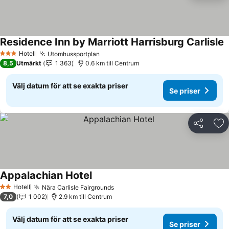
Residence Inn by Marriott Harrisburg Carlisle
Hotell
Utomhussportplan
3 Stjärnor
8,5
Utmärkt
1 363
0.6 km till Centrum
Välj datum för att se exakta priser
Se priser
Dela
Läg
Appalachian Hotel
Hotell
Nära Carlisle Fairgrounds
2 Stjärnor
7,0
1 002
2.9 km till Centrum
Välj datum för att se exakta priser
Se priser