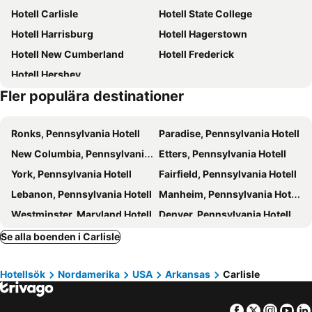
Hotell Carlisle
Hotell State College
Hotell Harrisburg
Hotell Hagerstown
Hotell New Cumberland
Hotell Frederick
Hotell Hershey
Fler populära destinationer
Ronks, Pennsylvania Hotell
Paradise, Pennsylvania Hotell
New Columbia, Pennsylvania Hotell
Etters, Pennsylvania Hotell
York, Pennsylvania Hotell
Fairfield, Pennsylvania Hotell
Lebanon, Pennsylvania Hotell
Manheim, Pennsylvania Hotell
Westminster, Maryland Hotell
Denver, Pennsylvania Hotell
Intercourse, Pennsylvania Hotell
Milesburg, Pennsylvania Hotell
Se alla boenden i Carlisle
Austin, Arkansas Hotell
Little Rock, Arkansas Hotell
Hotellsök
Nordamerika
USA
Arkansas
Carlisle
Searcy, Arkansas Hotell
Conway, Arkansas Hotell
North Little Rock, Arkansas Hotell
Brinkley, Arkansas Hotell
Facebook
Twitter
Insta
Yo