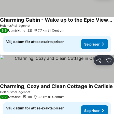
Charming Cabin - Wake up to the Epic Views, Stay for the Convenience
Helt hus/hel lägenhet
9,9
Utmärkt
22
7.7 km till Centrum
Välj datum för att se exakta priser
Se priser
Dela
Läg
Charming, Cozy and Clean Cottage in Carlisle
Helt hus/hel lägenhet
9,9
Utmärkt
18
3.8 km till Centrum
Välj datum för att se exakta priser
Se priser