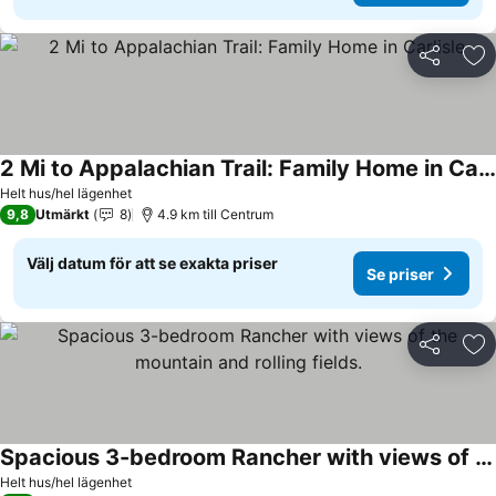
Dela
Läg
2 Mi to Appalachian Trail: Family Home in Carlisle
Helt hus/hel lägenhet
9,8
Utmärkt
8
4.9 km till Centrum
Välj datum för att se exakta priser
Se priser
Dela
Läg
Spacious 3-bedroom Rancher with views of the mountain and rolling fields.
Helt hus/hel lägenhet