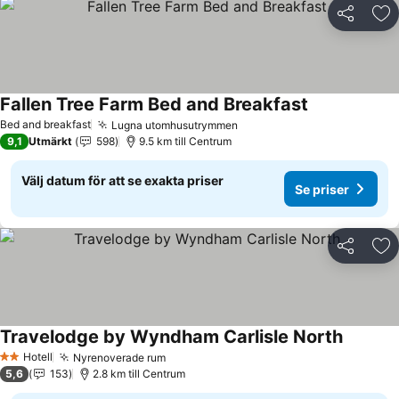
Dela
Läg
Fallen Tree Farm Bed and Breakfast
Bed and breakfast
Lugna utomhusutrymmen
9,1
Utmärkt
598
9.5 km till Centrum
Välj datum för att se exakta priser
Se priser
Dela
Läg
Travelodge by Wyndham Carlisle North
Hotell
Nyrenoverade rum
2 Stjärnor
5,6
153
2.8 km till Centrum