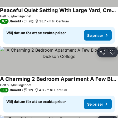
Peaceful Quiet Setting With Large Yard, Creek, 3 Bedrooms, Ac, Wifi,
Helt hus/hel lägenhet
9,7
Utmärkt
28
38.7 km till Centrum
Välj datum för att se exakta priser
Se priser
Dela
Läg
A Charming 2 Bedroom Apartment A Few Blocks From Dickson College
Helt hus/hel lägenhet
9,3
Utmärkt
12
4.3 km till Centrum
Välj datum för att se exakta priser
Se priser