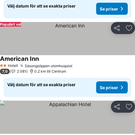
Välj datum för att se exakta priser
Se priser
Populärt val
Dela
Läg
American Inn
Hotell
Säsongsöppen utomhuspool
2 Stjärnor
7,0
2 081
0.2 km till Centrum
Välj datum för att se exakta priser
Se priser
Dela
Läg