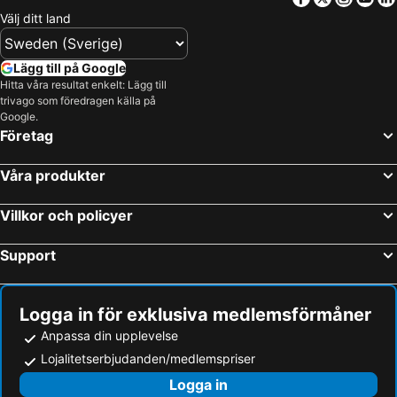
Stuttgart, Arkansas Hotell
Bryant, Arkansas Hotell
Välj ditt land
Benton, Arkansas Hotell
New York, New York Hotell
Miami Beach, Florida Hotell
Las Vegas, Nevada Hotell
Lägg till på Google
Orlando, Florida Hotell
Miami, Florida Hotell
Hitta våra resultat enkelt: Lägg till
trivago som föredragen källa på
Los Angeles, Kalifornien Hotell
San Francisco, Kalifornien Hotell
Google.
Fort Lauderdale, Florida Hotell
Honolulu, Hawaii Hotell
Företag
Våra produkter
Villkor och policyer
Support
Logga in för exklusiva medlemsförmåner
Anpassa din upplevelse
Lojalitetserbjudanden/medlemspriser
Logga in