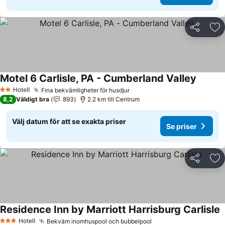
Dela
Läg
Motel 6 Carlisle, PA - Cumberland Valley
Hotell
Fina bekvämligheter för husdjur
2 Stjärnor
8,2
Väldigt bra
893
2.2 km till Centrum
Välj datum för att se exakta priser
Se priser
Dela
Läg
Residence Inn by Marriott Harrisburg Carlisle
Hotell
Bekväm inomhuspool och bubbelpool
3 Stjärnor