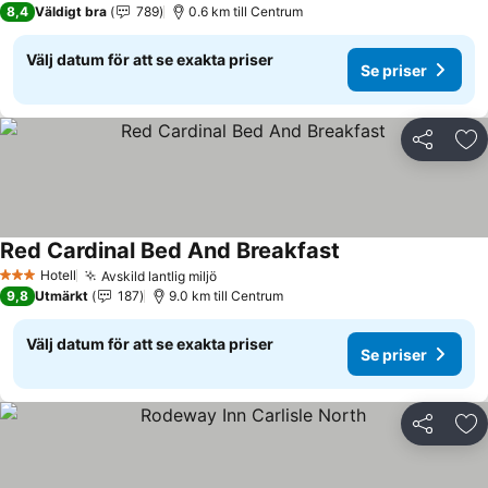
8,4
Väldigt bra
789
0.6 km till Centrum
Välj datum för att se exakta priser
Se priser
Dela
Läg
Red Cardinal Bed And Breakfast
Hotell
Avskild lantlig miljö
3 Stjärnor
9,8
Utmärkt
187
9.0 km till Centrum
Välj datum för att se exakta priser
Se priser
Dela
Läg