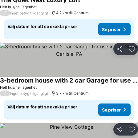
The Quiet Nest Luxury Loft
Helt hus/hel lägenhet
/
4.2 km till Centrum
Inget betyg tillgängligt
Välj datum för att se exakta priser
Se priser
Dela
Läg
3-bedroom house with 2 car Garage for use in Car Show Carlisle, PA
Helt hus/hel lägenhet
/
3.7 km till Centrum
Inget betyg tillgängligt
Välj datum för att se exakta priser
Se priser
Dela
Läg