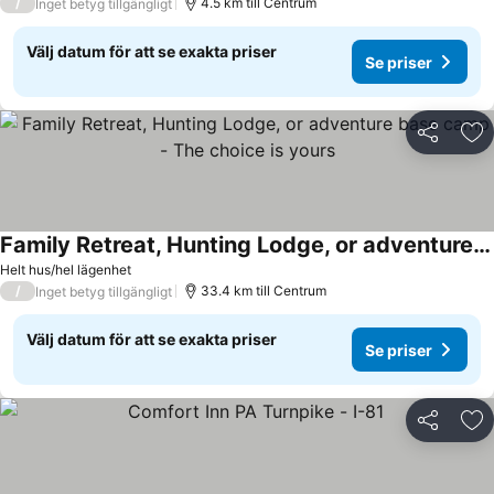
/
4.5 km till Centrum
Inget betyg tillgängligt
Välj datum för att se exakta priser
Se priser
Dela
Läg
Family Retreat, Hunting Lodge, or adventure base camp - The choice is yours
Helt hus/hel lägenhet
/
33.4 km till Centrum
Inget betyg tillgängligt
Välj datum för att se exakta priser
Se priser
Dela
Läg