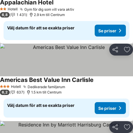
Appalachian Hotel
Hotell
Gym för dig som vill vara aktiv
2 Stjärnor
6,8
1 431
2.9 km till Centrum
Välj datum för att se exakta priser
Se priser
Dela
Läg
Americas Best Value Inn Carlisle
Hotell
Dedikerade familjerum
3 Stjärnor
6,2
637
1.5 km till Centrum
Välj datum för att se exakta priser
Se priser
Dela
Läg