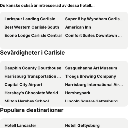
Du kanske också är intresserad av dessa hotell...
Larkspur Landing Carlisle
Super 8 by Wyndham Carlisle North
Best Western Carlisle South
American Inn
Econo Lodge Carlisle Central
Comfort Suites Downtown Carlisle
Sevärdigheter i Carlisle
Dauphin County Courthouse
Susquehanna Art Museum
Harrisburg Transportation Center - Harrisburg Amtrak
Troegs Brewing Company
Capital City Airport
Harrisburg International Airport
Hershey's Chocolate World
Hersheypark
Milton Hershey School
Lincoln Square Gettysburg
Populära destinationer
Gettysburg Battlefield Museum & Visitor Center
Gettysburg National Military Park
Hotell Lancaster
Hotell Gettysburg