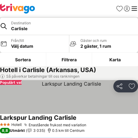
Favoriter
Logga 
Me
Destination
Carlisle
Från/till
Gäster och rum
Välj datum
2 gäster, 1 rum
Sortera
Filtrera
Karta
Hotell i Carlisle (Arkansas, USA)
Så påverkar betalningar till oss rankningen
Populärt val
Dela
Läg
Larkspur Landing Carlisle
Hotell
Enastående frukost med variation
3 Stjärnor
8,8
Utmärkt
3 035
0.5 km till Centrum