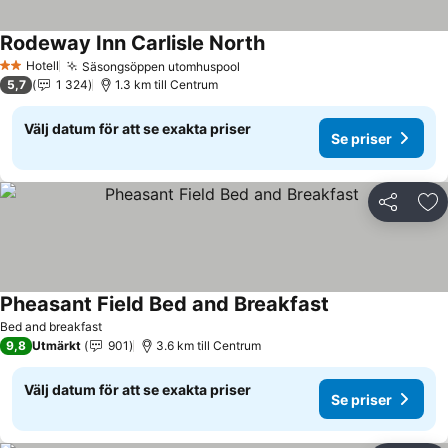
Rodeway Inn Carlisle North
Hotell
Säsongsöppen utomhuspool
2 Stjärnor
5,7
1 324
1.3 km till Centrum
Välj datum för att se exakta priser
Se priser
Dela
Läg
Pheasant Field Bed and Breakfast
Bed and breakfast
9,8
Utmärkt
901
3.6 km till Centrum
Välj datum för att se exakta priser
Se priser