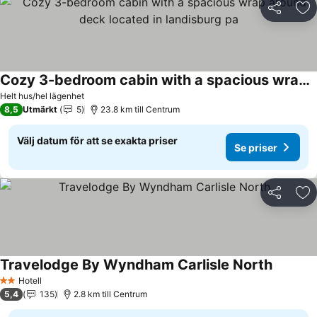
Dela
Läg
Cozy 3-bedroom cabin with a spacious wrap around deck located in landisburg pa
Helt hus/hel lägenhet
8,5
Utmärkt
5
23.8 km till Centrum
Välj datum för att se exakta priser
Se priser
Dela
Läg
Travelodge By Wyndham Carlisle North
Hotell
2 Stjärnor
5,4
135
2.8 km till Centrum