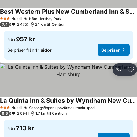
Best Western Plus New Cumberland Inn & Suites
Hotell
Nära Hershey Park
3 Stjärnor
7,4
2 475
2.1 km till Centrum
957 kr
Från
Se priser från
11 sidor
Se priser
Dela
Läg
La Quinta Inn & Suites by Wyndham New Cumberland-Harrisburg
Hotell
Säsongsöppen uppvärmd utomhuspool
3 Stjärnor
6,8
2 094
1.7 km till Centrum
713 kr
Från