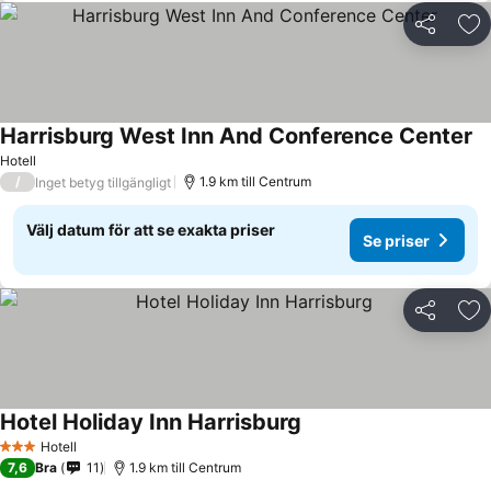
Dela
Läg
Harrisburg West Inn And Conference Center
Hotell
/
1.9 km till Centrum
Inget betyg tillgängligt
Välj datum för att se exakta priser
Se priser
Dela
Läg
Hotel Holiday Inn Harrisburg
Hotell
3 Stjärnor
7,6
Bra
11
1.9 km till Centrum