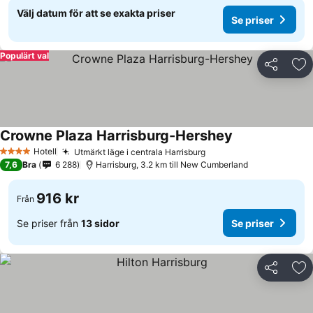
Välj datum för att se exakta priser
Se priser
Populärt val
Dela
Läg
Crowne Plaza Harrisburg-Hershey
Hotell
Utmärkt läge i centrala Harrisburg
4 Stjärnor
7,6
Bra
6 288
Harrisburg, 3.2 km till New Cumberland
916 kr
Från
Se priser från
13 sidor
Se priser
Dela
Läg