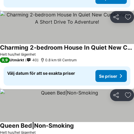
Dela
Läg
Charming 2-bedroom House In Quiet New Cumberland. A Short Drive To Adventure!
Helt hus/hel lägenhet
9,9
Utmärkt
40
0.8 km till Centrum
Välj datum för att se exakta priser
Se priser
Dela
Läg
Queen Bed|Non-Smoking
Helt hus/hel lägenhet