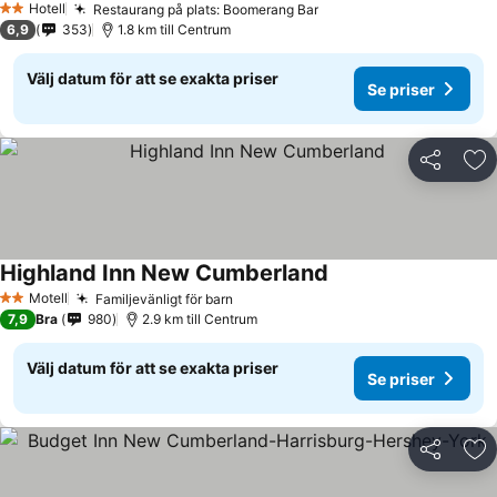
Hotell
Restaurang på plats: Boomerang Bar
2 Stjärnor
6,9
353
1.8 km till Centrum
Välj datum för att se exakta priser
Se priser
Dela
Läg
Highland Inn New Cumberland
Motell
Familjevänligt för barn
2 Stjärnor
7,9
Bra
980
2.9 km till Centrum
Välj datum för att se exakta priser
Se priser
Dela
Läg