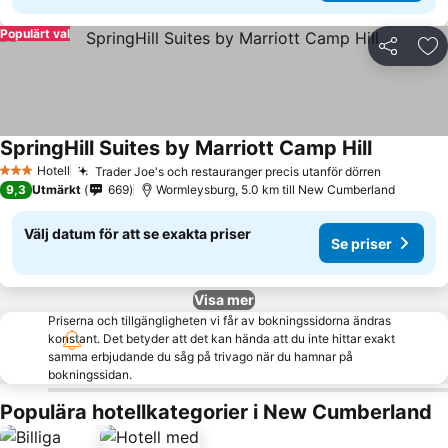
Populärt val
Dela
Läg
SpringHill Suites by Marriott Camp Hill
Hotell
Trader Joe's och restauranger precis utanför dörren
3 Stjärnor
9,3
Utmärkt
669
Wormleysburg, 5.0 km till New Cumberland
Välj datum för att se exakta priser
Se priser
Visa mer
Priserna och tillgängligheten vi får av bokningssidorna ändras
konstant. Det betyder att det kan hända att du inte hittar exakt
samma erbjudande du såg på trivago när du hamnar på
bokningssidan.
Populära hotellkategorier i New Cumberland