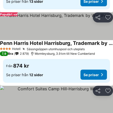
Se priser från
13 sidor
Se priser
Populärt val
Dela
Läg
Penn Harris Hotel Harrisburg, Trademark by Wyndham
Hotell
Säsongsöppen utomhuspool och uteplats
4 Stjärnor
7,9
Bra
2 879
Wormleysburg, 3.9 km till New Cumberland
874 kr
Från
Se priser från
12 sidor
Se priser
Dela
Läg