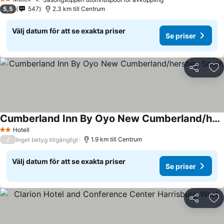
2 Stjärnor
5,5
547
2.3 km till Centrum
Välj datum för att se exakta priser
Se priser
Dela
Läg
Cumberland Inn By Oyo New Cumberland/hershey South
Hotell
2 Stjärnor
/
1.9 km till Centrum
Inget betyg tillgängligt
Välj datum för att se exakta priser
Se priser
Dela
Läg