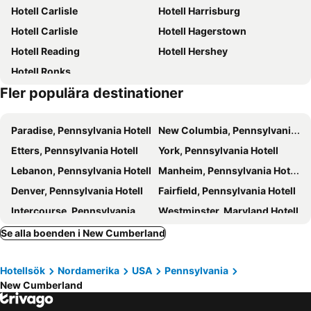
Hotell Carlisle
Hotell Harrisburg
Hotell Carlisle
Hotell Hagerstown
Hotell Reading
Hotell Hershey
Hotell Ronks
Fler populära destinationer
Paradise, Pennsylvania Hotell
New Columbia, Pennsylvania Hotell
Etters, Pennsylvania Hotell
York, Pennsylvania Hotell
Lebanon, Pennsylvania Hotell
Manheim, Pennsylvania Hotell
Denver, Pennsylvania Hotell
Fairfield, Pennsylvania Hotell
Intercourse, Pennsylvania Hotell
Westminster, Maryland Hotell
Wyomissing, Pennsylvania Hotell
Morgantown, Pennsylvania Hotell
Se alla boenden i New Cumberland
Bel Air, Maryland Hotell
State College, Pennsylvania Hotell
Hotellsök
Nordamerika
USA
Pennsylvania
Lewisburg, Pennsylvania Hotell
Williamsport, Pennsylvania Hotell
New Cumberland
Mill Hall, Pennsylvania Hotell
Milesburg, Pennsylvania Hotell