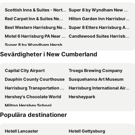
Scottish Inns & Suites - North Hershey
Super 8 by Wyndham New Cumberland
Red Carpet Inn & Suites New Cumberland
Hilton Garden Inn Harrisburg East
Best Western Harrisburg North
Super 8 Etters Harrisburg Area
Motel 6 Harrisburg PA Near PA Expo Center
Candlewood Suites Harrisburg I-81 - Hershey Area by IHG
Super 8 by Wyndham Hershey Chocolate Avenue
Sevärdigheter i New Cumberland
Capital City Airport
Troegs Brewing Company
Dauphin County Courthouse
Susquehanna Art Museum
Harrisburg Transportation Center - Harrisburg Amtrak
Harrisburg International Airport
Hershey's Chocolate World
Hersheypark
Milton Hershey School
Populära destinationer
Hotell Lancaster
Hotell Gettysburg