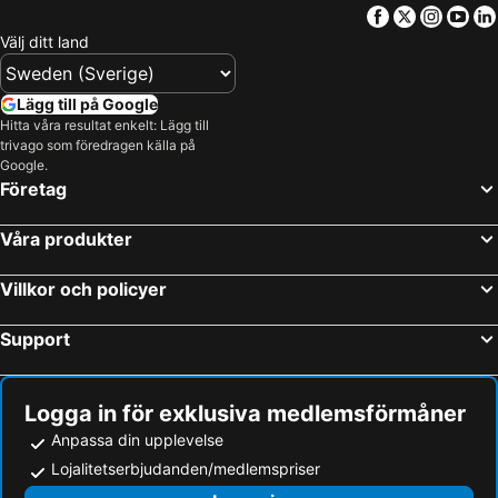
Mifflinville, Pennsylvania Hotell
Towanda, Pennsylvania Hotell
Facebook
Twitter
Insta
Yo
New York, New York Hotell
Miami Beach, Florida Hotell
Välj ditt land
Las Vegas, Nevada Hotell
Orlando, Florida Hotell
Miami, Florida Hotell
Los Angeles, Kalifornien Hotell
Lägg till på Google
Hitta våra resultat enkelt: Lägg till
San Francisco, Kalifornien Hotell
Fort Lauderdale, Florida Hotell
trivago som föredragen källa på
Honolulu, Hawaii Hotell
Google.
Företag
Våra produkter
Villkor och policyer
Support
Logga in för exklusiva medlemsförmåner
Anpassa din upplevelse
Lojalitetserbjudanden/medlemspriser