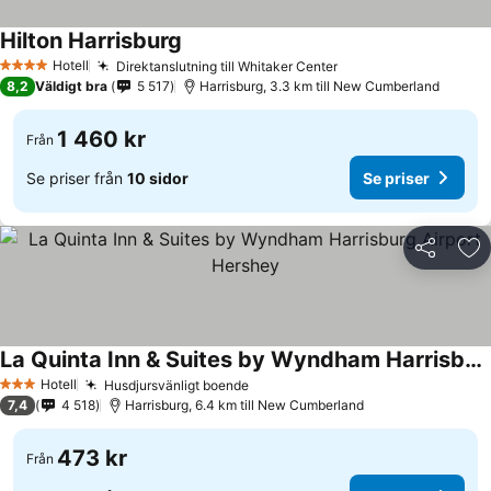
Hilton Harrisburg
Hotell
Direktanslutning till Whitaker Center
4 Stjärnor
8,2
Väldigt bra
5 517
Harrisburg, 3.3 km till New Cumberland
1 460 kr
Från
Se priser från
10 sidor
Se priser
Dela
Läg
La Quinta Inn & Suites by Wyndham Harrisburg Airport Hershey
Hotell
Husdjursvänligt boende
3 Stjärnor
7,4
4 518
Harrisburg, 6.4 km till New Cumberland
473 kr
Från