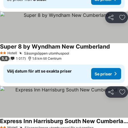
Dela
Läg
Super 8 by Wyndham New Cumberland
Hotell
Säsongsöppen utomhuspool
2 Stjärnor
5,8
1 017
1.6 km till Centrum
Välj datum för att se exakta priser
Se priser
Dela
Läg
Express Inn Harrisburg South New Cumberland
Motell
Säsongsöppen utomhuspool för avkoppling