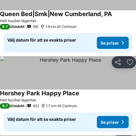
Queen Bed|Smk|New Cumberland, PA
Helt hus/hel lägenhet
9,7
Utmärkt
56
1.9 km till Centrum
Välj datum för att se exakta priser
Se priser
Dela
Läg
Hershey Park Happy Place
Helt hus/hel lägenhet
9,7
Utmärkt
40
1.7 km till Centrum
Välj datum för att se exakta priser
Se priser