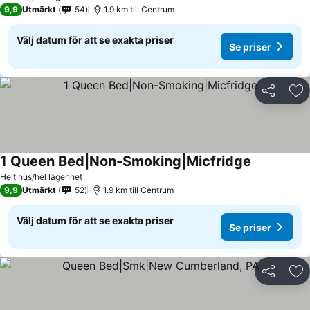
9,9
Utmärkt
54
1.9 km till Centrum
Välj datum för att se exakta priser
Se priser
Dela
Läg
1 Queen Bed|Non-Smoking|Micfridge
Helt hus/hel lägenhet
9,9
Utmärkt
52
1.9 km till Centrum
Välj datum för att se exakta priser
Se priser
Dela
Läg