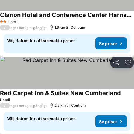
Clarion Hotel and Conference Center Harrisburg West
Hotell
2 Stjärnor
/
1.9 km till Centrum
Inget betyg tillgängligt
Välj datum för att se exakta priser
Se priser
Dela
Läg
Red Carpet Inn & Suites New Cumberland
Hotell
/
2.5 km till Centrum
Inget betyg tillgängligt
Välj datum för att se exakta priser
Se priser