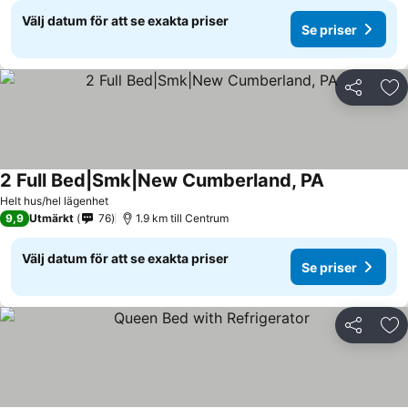
Välj datum för att se exakta priser
Se priser
Dela
Läg
2 Full Bed|Smk|New Cumberland, PA
Helt hus/hel lägenhet
9,9
Utmärkt
76
1.9 km till Centrum
Välj datum för att se exakta priser
Se priser
Dela
Läg