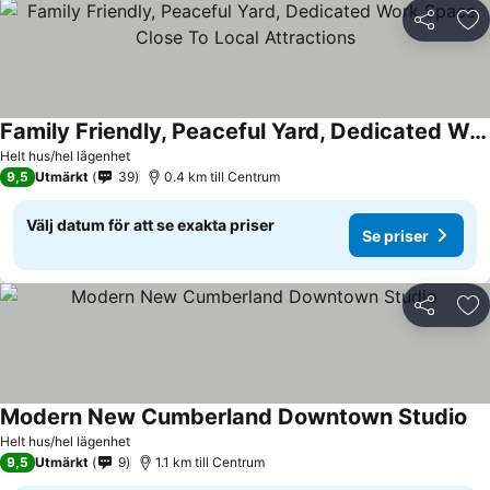
Dela
Läg
Family Friendly, Peaceful Yard, Dedicated Work Space, Close To Local Attractions
Helt hus/hel lägenhet
9,5
Utmärkt
39
0.4 km till Centrum
Välj datum för att se exakta priser
Se priser
Dela
Läg
Modern New Cumberland Downtown Studio
Helt hus/hel lägenhet
9,5
Utmärkt
9
1.1 km till Centrum