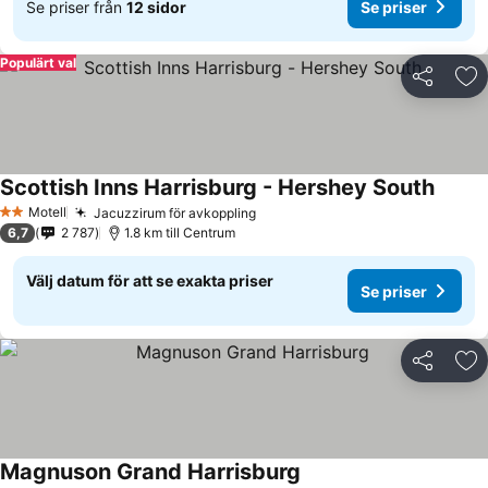
Se priser från
12 sidor
Se priser
Populärt val
Dela
Läg
Scottish Inns Harrisburg - Hershey South
Motell
Jacuzzirum för avkoppling
2 Stjärnor
6,7
2 787
1.8 km till Centrum
Välj datum för att se exakta priser
Se priser
Dela
Läg
Magnuson Grand Harrisburg