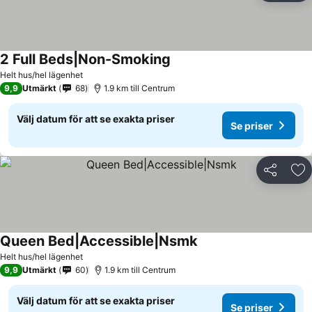
2 Full Beds|Non-Smoking
Helt hus/hel lägenhet
9,9
Utmärkt
68
1.9 km till Centrum
Välj datum för att se exakta priser
Se priser
Dela
Läg
Queen Bed|Accessible|Nsmk
Helt hus/hel lägenhet
9,9
Utmärkt
60
1.9 km till Centrum
Välj datum för att se exakta priser
Se priser