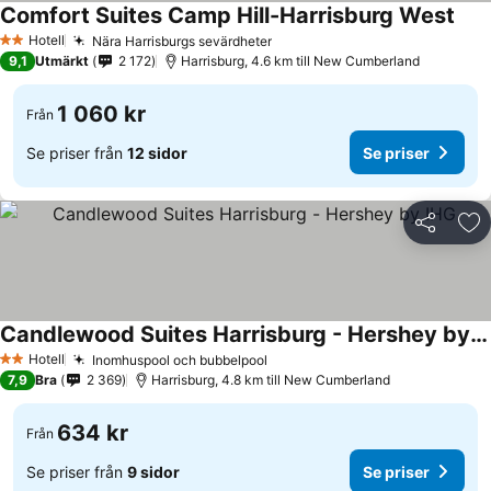
Comfort Suites Camp Hill-Harrisburg West
Hotell
Nära Harrisburgs sevärdheter
2 Stjärnor
9,1
Utmärkt
2 172
Harrisburg, 4.6 km till New Cumberland
1 060 kr
Från
Se priser från
12 sidor
Se priser
Dela
Läg
Candlewood Suites Harrisburg - Hershey by IHG
Hotell
Inomhuspool och bubbelpool
2 Stjärnor
7,9
Bra
2 369
Harrisburg, 4.8 km till New Cumberland
634 kr
Från
Se priser från
9 sidor
Se priser