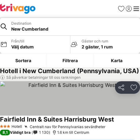
Favoriter
Logga 
Me
Destination
New Cumberland
Från/till
Gäster och rum
Välj datum
2 gäster, 1 rum
Sortera
Filtrera
Karta
Hotell i New Cumberland (Pennsylvania, USA)
Så påverkar betalningar till oss rankningen
Dela
Läg
Fairfield Inn & Suites Harrisburg West
Hotell
Centralt nav för Pennsylvanias sevärdheter
3 Stjärnor
8,1
Väldigt bra
1 130
1.6 km till Centrum