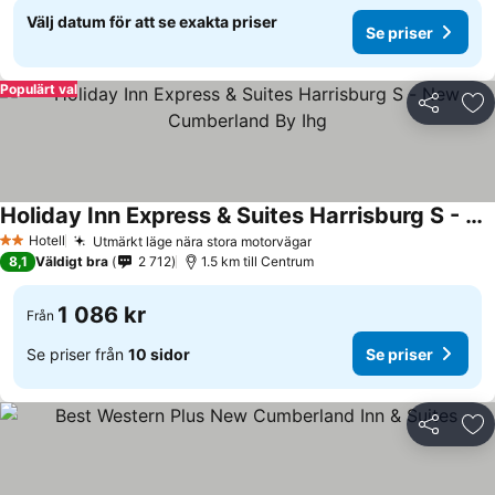
Välj datum för att se exakta priser
Se priser
Populärt val
Dela
Läg
Holiday Inn Express & Suites Harrisburg S - New Cumberland By Ihg
Hotell
Utmärkt läge nära stora motorvägar
2 Stjärnor
8,1
Väldigt bra
2 712
1.5 km till Centrum
1 086 kr
Från
Se priser från
10 sidor
Se priser
Dela
Läg