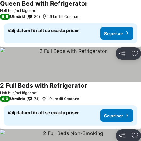
Queen Bed with Refrigerator
Helt hus/hel lägenhet
9,9
Utmärkt
80
1.9 km till Centrum
Välj datum för att se exakta priser
Se priser
Dela
Läg
2 Full Beds with Refrigerator
Helt hus/hel lägenhet
9,9
Utmärkt
74
1.9 km till Centrum
Välj datum för att se exakta priser
Se priser
Dela
Läg