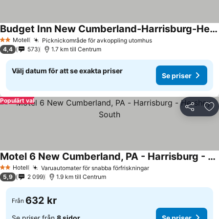
Budget Inn New Cumberland-Harrisburg-Hershey-York
Motell
Picknickområde för avkoppling utomhus
2 Stjärnor
4,4
573
1.7 km till Centrum
Välj datum för att se exakta priser
Se priser
Populärt val
Dela
Läg
Motel 6 New Cumberland, PA - Harrisburg - Hershey South
Hotell
Varuautomater för snabba förfriskningar
2 Stjärnor
5,9
2 099
1.9 km till Centrum
632 kr
Från
Se priser från
8 sidor
Se priser