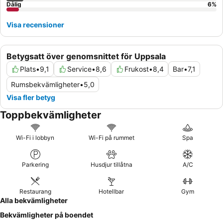
Dålig
6
%
Visa recensioner
Betygsatt över genomsnittet för Uppsala
Plats
•
9,1
Service
•
8,6
Frukost
•
8,4
Bar
•
7,1
Rumsbekvämligheter
•
5,0
Visa fler betyg
Toppbekvämligheter
Wi-Fi i lobbyn
Wi-Fi på rummet
Spa
Parkering
Husdjur tillåtna
A/C
Restaurang
Hotellbar
Gym
Alla bekvämligheter
Bekvämligheter på boendet