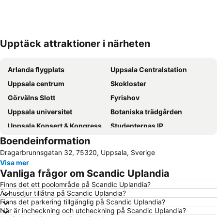
Upptäck attraktioner i närheten
Förstora kartan
Arlanda flygplats
Uppsala Centralstation
Uppsala centrum
Skokloster
Görvälns Slott
Fyrishov
Uppsala universitet
Botaniska trädgården
Uppsala Konsert & Kongress
Studenternas IP
Boendeinformation
Gamla Uppsala
Örbyhus slott & vagnsmuseum
Dragarbrunnsgatan 32, 75320, Uppsala, Sverige
Uppsala slott
Linnés Hammarby
Visa mer
Dome
Uppsala Reggae Festival
Vanliga frågor om Scandic Uplandia
Sista April
Linnéträdgården
Finns det ett poolområde på Scandic Uplandia?
Är husdjur tillåtna på Scandic Uplandia?
Grönsöö slott
Gamla Uppsala högar
Finns det parkering tillgänglig på Scandic Uplandia?
När är incheckning och utcheckning på Scandic Uplandia?