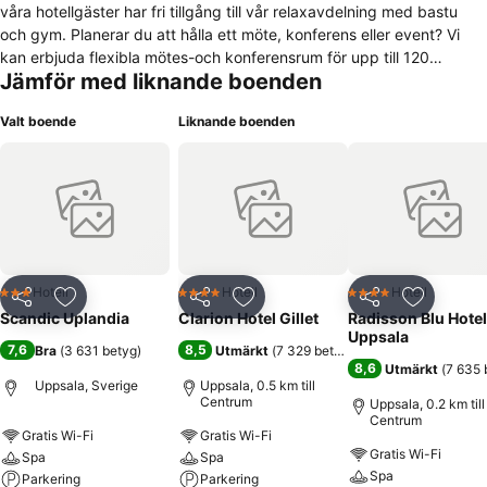
våra hotellgäster har fri tillgång till vår relaxavdelning med bastu
och gym. Planerar du att hålla ett möte, konferens eller event? Vi
kan erbjuda flexibla mötes-och konferensrum för upp till 120
Jämför med liknande boenden
deltagare i ljus och luftig miljö.
Valt boende
Liknande boenden
Hotell
Hotell
Hotell
3 Stjärnor
4 Stjärnor
4 Stjärnor
Dela
Lägg till i Mina Favoriter
Dela
Lägg till i Mina Favoriter
Dela
Lägg till
Scandic Uplandia
Clarion Hotel Gillet
Radisson Blu Hotel
Uppsala
7,6
8,5
Bra
(
3 631 betyg
)
Utmärkt
(
7 329 betyg
)
8,6
Utmärkt
(
7 635 
Uppsala, Sverige
Uppsala, 0.5 km till
Centrum
Uppsala, 0.2 km till
Centrum
Gratis Wi-Fi
Gratis Wi-Fi
Gratis Wi-Fi
Spa
Spa
Spa
Parkering
Parkering