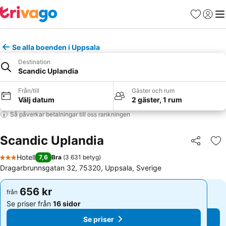
Favoriter
Logga 
Me
Se alla boenden i Uppsala
Destination
Scandic Uplandia
Från/till
Gäster och rum
Välj datum
2 gäster, 1 rum
Så påverkar betalningar till oss rankningen
Scandic Uplandia
Dela
Läg
Hotell
7,6
Bra
(
3 631 betyg
)
3 Stjärnor
Dragarbrunnsgatan 32, 75320, Uppsala, Sverige
656 kr
656 kr
från
från
Se priser från
16 sidor
Se priser från
16 sidor
Se priser
Se priser