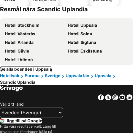
tillåtna
Resmål nära Scandic Uplandia
Hotell Stockholm
Hotell Uppsala
Hotell Västerås
Hotell Solna
Hotell Arlanda
Hotell Sigtuna
Hotell Gävle
Hotell Eskilstuna
Hotell Lidingö
Se alla boenden i Uppsala
Hotellsök
Europa
Sverige
Uppsala län
Uppsala
Scandic Uplandia
Facebook
Twitter
Insta
Yo
Välj ditt land
Lägg till på Google
Hitta våra resultat enkelt: Lägg till
trivago som föredragen källa på