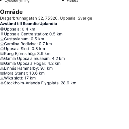
Cykeluthyrning
Fitness
Område
Dragarbrunnsgatan 32, 75320, Uppsala, Sverige
Avstånd till Scandic Uplandia
Uppsala
:
0.4
km
Uppsala Centralstation
:
0.5
km
Gustavianum
:
0.5
km
Carolina Rediviva
:
0.7
km
Uppsala Slott
:
0.8
km
Kung Björns hög
:
3.9
km
Gamla Uppsala museum
:
4.2
km
Gamla Uppsala Högar
:
4.2
km
Linnés Hammarby
:
9.1
km
Mora Stenar
:
10.6
km
Wiks slott
:
17
km
Stockholm-Arlanda Flygplats
:
28.9
km