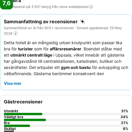
Bra
7,6
baserat på 3 631 betyg från stora
webbplatser
Sammanfattning av recensioner
Sammanfattat av AI från 800+ recensioner · Senast uppdaterad: 29 May
2026
Detta hotell är en mångsidig urban knutpunkt som passar lika
bra för
turister
som för
affärsresenärer
. Boendet ståtar med
ett
utmärkt centralt läge
i Uppsala, vilket innebär att gästerna
har gångavstånd till centralstationen, katedralen, butiker och
sevärdheter. Det erbjuder ett
gym och bastu
för avkoppling och
välbefinnande. Gästerna berömmer konsekvent den
uppmärksamma personalen
och den
omfattande
Visa mer
frukostbuffén
, som innehåller ett brett utbud av traditionella
svenska alternativ, färsk frukt och varma rätter. För en unik
upplevelse kan du besöka
takterrassen
för imponerande utsikt
Gästrecensioner
över staden.
Utmärkt
31
%
Väldigt bra
34
%
Bra
21
%
Skäligt
8
%