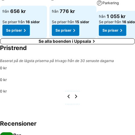
Parkering
Se priser
Se priser
656 kr
776 kr
från
från
Se priser
1 055 kr
från
Se priser från
16 sidor
Se priser från
15 sidor
Se priser från
16 sido
Se priser
Se priser
Se priser
Se alla boenden i Uppsala
Pristrend
Baserat på de lägsta priserna på trivago från de 30 senaste dagarna
0 kr
0 kr
0 kr
Recensioner