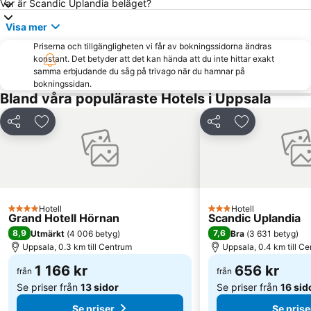
Var är Scandic Uplandia beläget?
Visa mer
Priserna och tillgängligheten vi får av bokningssidorna ändras
konstant. Det betyder att det kan hända att du inte hittar exakt
samma erbjudande du såg på trivago när du hamnar på
bokningssidan.
Bland våra populäraste Hotels i Uppsala
Dela
Lägg till i Mina Favoriter
Dela
Lägg till i Mi
Hotell
Hotell
4 Stjärnor
3 Stjärnor
Grand Hotell Hörnan
Scandic Uplandia
8,9
7,6
Utmärkt
(
4 006 betyg
)
Bra
(
3 631 betyg
)
Uppsala, 0.3 km till Centrum
Uppsala, 0.4 km till C
1 166 kr
656 kr
från
från
Se priser från
13 sidor
Se priser från
16 sid
Se priser
Se prise