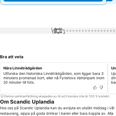
1 / 82
Bra att veta
Nära Linnéträdgården
Un
Utforska den historiska Linnéträdgården, som ligger bara 3
Up
minuters promenad bort, eller nå Fyrishovs Vattenpark inom
di
20 minuter till fots.
ba
Denna sammanfattning skapades av AI och kanske inte är 100 % korrekt.
Om Scandic Uplandia
Hos oss på Scandic Uplandia kan du avnjuta en utsökt middag i vår
restaurang, sippa på goda drinkar i baren eller bara koppla av. Alla