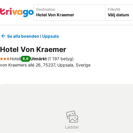
Destination
Från/till
Välj datum
Se alla boenden i Uppsala
Hotel Von Kraemer
Hotell
Utmärkt
(
1 197 betyg
)
8,6
3 Stjärnor
von Kraemers allé 26, 75237, Uppsala, Sverige
Laddar