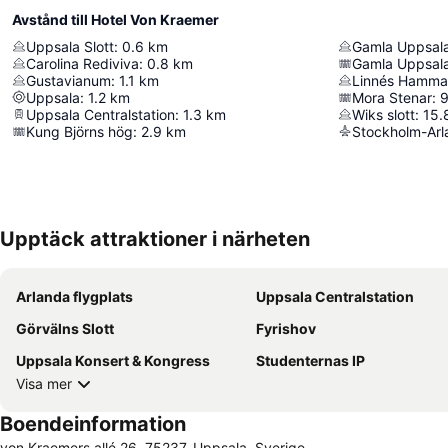
Avstånd till Hotel Von Kraemer
Uppsala Slott
:
0.6
km
Gamla Uppsal
Carolina Rediviva
:
0.8
km
Gamla Uppsal
Gustavianum
:
1.1
km
Linnés Hamma
Uppsala
:
1.2
km
Mora Stenar
:
9
Uppsala Centralstation
:
1.3
km
Wiks slott
:
15.
Kung Björns hög
:
2.9
km
Stockholm-Arl
Upptäck attraktioner i närheten
Arlanda flygplats
Uppsala Centralstation
Görvälns Slott
Fyrishov
Uppsala Konsert & Kongress
Studenternas IP
Visa mer
Boendeinformation
von Kraemers allé 26, 75237, Uppsala, Sverige