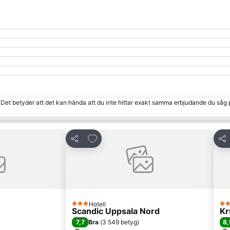
. Det betyder att det kan hända att du inte hittar exakt samma erbjudande du såg 
 Favoriter
Lägg till i Mina Favoriter
Dela
Del
Hotell
3 Stjärnor
4 S
Scandic Uppsala Nord
Kr
7,7
8,
Bra
(
3 549 betyg
)