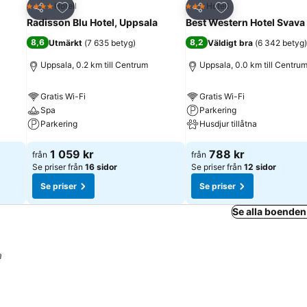
riter
Lägg till i Mina Favoriter
Lägg till i Mina Fa
Hotell
Hotell
4 Stjärnor
3 Stjärnor
Dela
Dela
Radisson Blu Hotel, Uppsala
Best Western Hotel Svava
8,6
8,2
Utmärkt
(
7 635 betyg
)
Väldigt bra
(
6 342 betyg
)
Uppsala, 0.2 km till Centrum
Uppsala, 0.0 km till Centru
Gratis Wi-Fi
Gratis Wi-Fi
Spa
Parkering
Parkering
Husdjur tillåtna
Se priser
Se priser
1 059 kr
788 kr
från
från
Se priser från
16 sidor
Se priser från
12 sidor
Se priser
Se priser
Se alla boenden
a