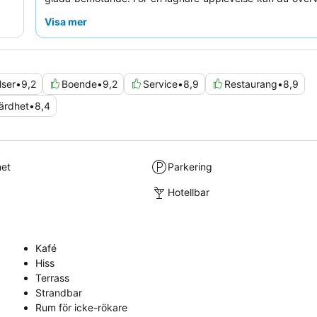
om ett rum mot trädgården.
Visa mer
lser
•
9,2
Boende
•
9,2
Service
•
8,9
Restaurang
•
8,9
värdhet
•
8,4
met
Parkering
Hotellbar
Kafé
Hiss
Terrass
Strandbar
Rum för icke-rökare