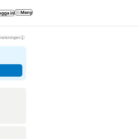
Meny
ogga in
s rankningen