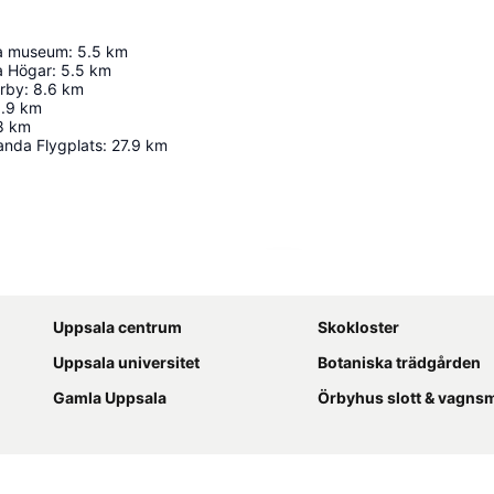
a museum
:
5.5
km
a Högar
:
5.5
km
rby
:
8.6
km
.9
km
8
km
anda Flygplats
:
27.9
km
Förstora kartan
Uppsala centrum
Skokloster
Uppsala universitet
Botaniska trädgården
Gamla Uppsala
Örbyhus slott & vagn