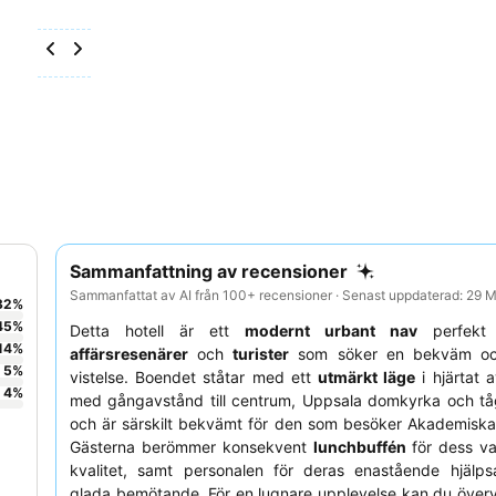
Sammanfattning av recensioner
Sammanfattat av AI från 100+ recensioner · Senast uppdaterad: 29 
32
%
45
%
Detta hotell är ett
modernt urbant nav
perfekt 
14
%
affärsresenärer
och
turister
som söker en bekväm och
5
%
vistelse. Boendet ståtar med ett
utmärkt läge
i hjärtat 
4
%
med gångavstånd till centrum, Uppsala domkyrka och tåg
och är särskilt bekvämt för den som besöker Akademiska
Gästerna berömmer konsekvent
lunchbuffén
för dess va
kvalitet, samt personalen för deras enastående hjälp
glada bemötande. För en lugnare upplevelse kan du över