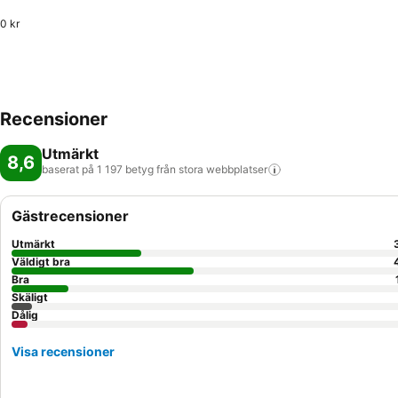
0 kr
Recensioner
Utmärkt
8,6
baserat på 1 197 betyg från stora
webbplatser
Gästrecensioner
Utmärkt
Väldigt bra
Bra
Skäligt
Dålig
Visa recensioner