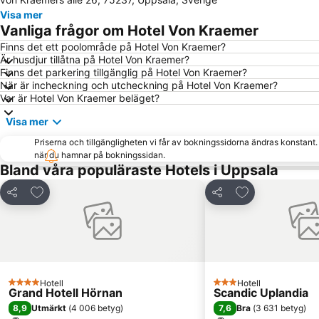
Visa mer
Vanliga frågor om Hotel Von Kraemer
Finns det ett poolområde på Hotel Von Kraemer?
Är husdjur tillåtna på Hotel Von Kraemer?
Finns det parkering tillgänglig på Hotel Von Kraemer?
När är incheckning och utcheckning på Hotel Von Kraemer?
Var är Hotel Von Kraemer beläget?
Visa mer
Priserna och tillgängligheten vi får av bokningssidorna ändras konstant
när du hamnar på bokningssidan.
Bland våra populäraste Hotels i Uppsala
Lägg till i Mina Favoriter
Lägg till i Mina
Dela
Dela
Hotell
Hotell
4 Stjärnor
3 Stjärnor
Grand Hotell Hörnan
Scandic Uplandia
8,9
7,6
Utmärkt
(
4 006 betyg
)
Bra
(
3 631 betyg
)