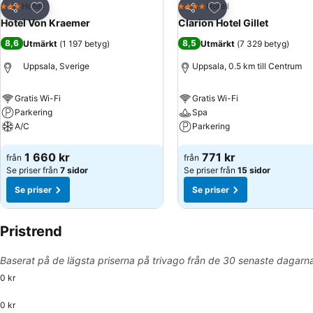
Lägg till i Mina Favoriter
Lägg till i Mina Favo
Hotell
Hotell
3 Stjärnor
4 Stjärnor
Dela
Dela
Hotel Von Kraemer
Clarion Hotel Gillet
8,6
8,5
Utmärkt
(
1 197 betyg
)
Utmärkt
(
7 329 betyg
)
Uppsala, Sverige
Uppsala, 0.5 km till Centrum
Gratis Wi-Fi
Gratis Wi-Fi
Parkering
Spa
A/C
Parkering
Se priser
Se priser
1 660 kr
771 kr
från
från
Se priser från
7 sidor
Se priser från
15 sidor
Se priser
Se priser
Pristrend
Baserat på de lägsta priserna på trivago från de 30 senaste dagarn
0 kr
0 kr