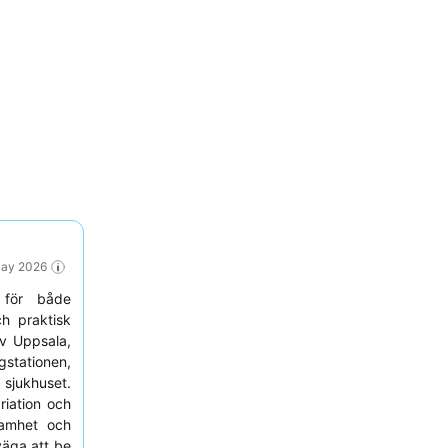
May 2026
för både
 praktisk
av Uppsala,
stationen,
 sjukhuset.
riation och
samhet och
väga att be