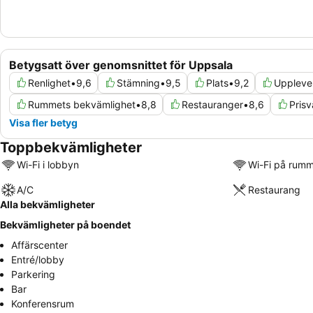
Betygsatt över genomsnittet för Uppsala
Renlighet
•
9,6
Stämning
•
9,5
Plats
•
9,2
Uppleve
Rummets bekvämlighet
•
8,8
Restauranger
•
8,6
Pris
Visa fler betyg
Toppbekvämligheter
Wi-Fi i lobbyn
Wi-Fi på rum
A/C
Restaurang
Alla bekvämligheter
Bekvämligheter på boendet
Affärscenter
Entré/lobby
Parkering
Bar
Konferensrum