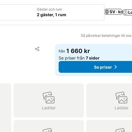
Gäster och rum
SV · kr
L
2 gäster, 1 rum
Så påverkar betalningar till os
Lägg till i Mina Favoriter
1 660 kr
från
Dela
Se priser från
7 sidor
Se priser
Laddar
Laddar