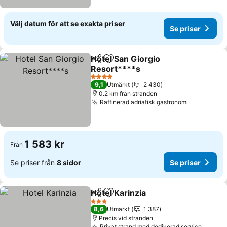
Välj datum för att se exakta priser
Se priser
Hotel San Giorgio
Dela
Lägg till i Mina Favoriter
Resort****s
Se priser
4 Stjärnor
9,1
Utmärkt
2 430
0.2 km från stranden
Raffinerad adriatisk gastronomi
Se priser
1 583 kr
Från
Se priser från
8 sidor
Se priser
Hotel Karinzia
Dela
Lägg till i Mina Favoriter
Se priser
3 Stjärnor
8,6
Utmärkt
1 387
Precis vid stranden
Privat strand med dedikerad service