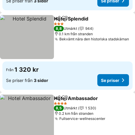
Se priser från
3 sidor
Se priser
Hotel Splendid
Dela
Lägg till i Mina Favoriter
Se priser
3 Stjärnor
8,8
Utmärkt
944
0.1 km från stranden
Bekvämt nära den historiska stadskärnan
Se
1 320 kr
Från
Se priser från
3 sidor
Se priser
Hotel Ambassador
Dela
Lägg till i Mina Favoriter
Se prise
4 Stjärnor
8,5
Utmärkt
1 530
0.2 km från stranden
Fullservice-wellnesscenter
Se priser