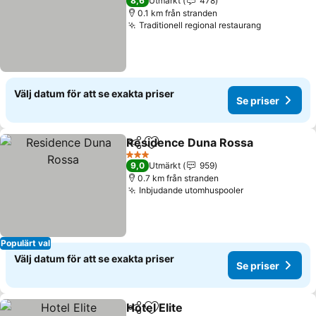
8,6
Utmärkt
478
0.1 km från stranden
Traditionell regional restaurang
Se priser
Välj datum för att se exakta priser
Se priser
Residence Duna Rossa
Dela
Lägg till i Mina Favoriter
Se 
3 Stjärnor
9,0
Utmärkt
959
0.7 km från stranden
Inbjudande utomhuspooler
Se priser
Populärt val
Välj datum för att se exakta priser
Se priser
Hotel Elite
Dela
Lägg till i Mina Favoriter
Se priser