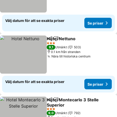
Välj datum för att se exakta priser
Se priser
Hotel Nettuno
Dela
Lägg till i Mina Favoriter
Se priser
3 Stjärnor
9,1
Utmärkt
503
0.1 km från stranden
Nära till historiska centrum
Se priser
Välj datum för att se exakta priser
Se priser
Hotel Montecarlo 3 Stelle
Dela
Lägg till i Mina Favoriter
Superior
Se priser
3 Stjärnor
9,0
Utmärkt
792