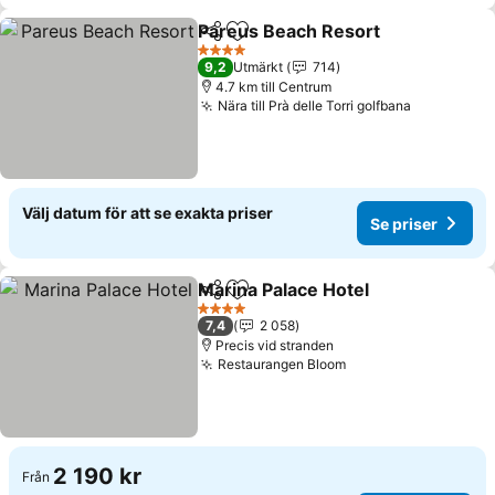
Pareus Beach Resort
Dela
Lägg till i Mina Favoriter
Se pr
4 Stjärnor
9,2
Utmärkt
714
4.7 km till Centrum
Nära till Prà delle Torri golfbana
Se priser
Välj datum för att se exakta priser
Se priser
Marina Palace Hotel
Dela
Lägg till i Mina Favoriter
Se pri
4 Stjärnor
7,4
2 058
Precis vid stranden
Restaurangen Bloom
Se priser
2 190 kr
Från