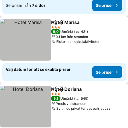
Se priser från
7 sidor
Se priser
Hotel Marisa
Dela
Lägg till i Mina Favoriter
Se priser
3 Stjärnor
9,0
Utmärkt
481
0.1 km från stranden
Fiske- och cykelaktiviteter
Se priser
Välj datum för att se exakta priser
Se priser
Hotel Doriana
Dela
Lägg till i Mina Favoriter
Se priser
3 Stjärnor
9,1
Utmärkt
549
Precis vid stranden
Svit med privat terrass och jacuzzi
Se pris