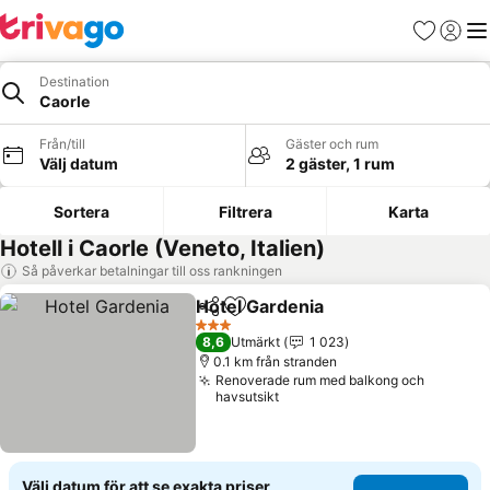
Favoriter
Logga 
Me
Destination
Caorle
Från/till
Gäster och rum
Välj datum
2 gäster, 1 rum
Sortera
Filtrera
Karta
Hotell i Caorle (Veneto, Italien)
Så påverkar betalningar till oss rankningen
Hotel Gardenia
Dela
Lägg till i Mina Favoriter
Se priser
3 Stjärnor
8,6
Utmärkt
1 023
0.1 km från stranden
Renoverade rum med balkong och
havsutsikt
Välj datum för att se exakta priser