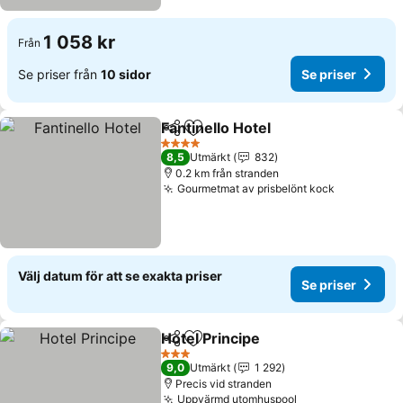
1 058 kr
Från
Se priser från
10 sidor
Se priser
Fantinello Hotel
Dela
Lägg till i Mina Favoriter
Se priser
4 Stjärnor
8,5
Utmärkt
832
0.2 km från stranden
Gourmetmat av prisbelönt kock
Se priser
Välj datum för att se exakta priser
Se priser
Hotel Principe
Dela
Lägg till i Mina Favoriter
Se priser
3 Stjärnor
9,0
Utmärkt
1 292
Precis vid stranden
Uppvärmd utomhuspool
Se priser