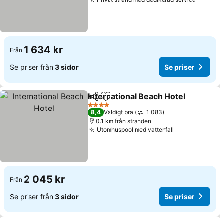
Se pri
1 634 kr
Från
Se priser från
3 sidor
Se priser
International Beach Hotel
Dela
Lägg till i Mina Favoriter
S
4 Stjärnor
8,4
Väldigt bra
1 083
0.1 km från stranden
Utomhuspool med vattenfall
Se priser
2 045 kr
Från
Se priser från
3 sidor
Se priser