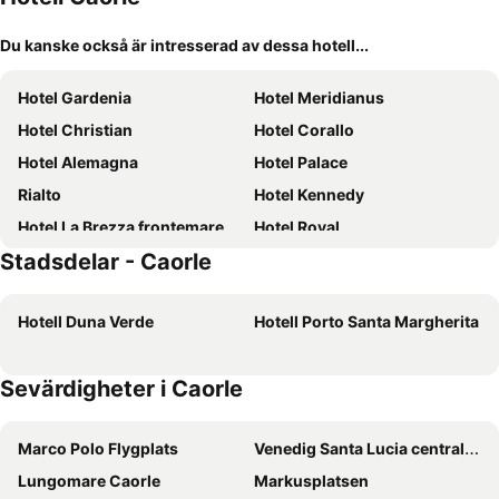
Du kanske också är intresserad av dessa hotell...
Hotel Gardenia
Hotel Meridianus
Hotel Christian
Hotel Corallo
Hotel Alemagna
Hotel Palace
Rialto
Hotel Kennedy
Hotel La Brezza frontemare
Hotel Royal
Stadsdelar - Caorle
Hotel Ambassador
Hotel Caravelle & Minicaravelle
AQA Palace
Hotel Santa Lucia
Hotell Duna Verde
Hotell Porto Santa Margherita
Regent's Hotel
Hotel Orient & Pacific
Hotel Firenze
Hotel Golf
Sevärdigheter i Caorle
Hotel Gran Venere Beach
Baia del Mar Beach Boutique Hotel
Palace Hotel Regina
Hotel Mimosa
Marco Polo Flygplats
Venedig Santa Lucia centralstation
Hotel Erika
Savoy Beach Hotel & Thermal Spa
Lungomare Caorle
Markusplatsen
Hotel Bellevue
Hotel Sheila