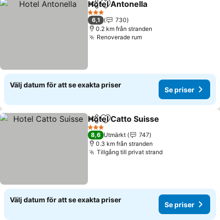
Hotel Antonella
Dela
Lägg till i Mina Favoriter
Se priser
3 Stjärnor
6,1
730
0.2 km från stranden
Renoverade rum
Se priser
Välj datum för att se exakta priser
Se priser
Hotel Catto Suisse
Dela
Lägg till i Mina Favoriter
Se prise
3 Stjärnor
8,6
Utmärkt
747
0.3 km från stranden
Tillgång till privat strand
Se priser
Välj datum för att se exakta priser
Se priser