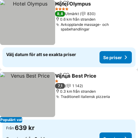
Hotel Olympus
Dela
Lägg till i Mina Favoriter
Se priser
4 Stjärnor
8,8
Utmärkt
830
0.6 km från stranden
Avkopplande massage- och
spabehandlingar
Välj datum för att se exakta priser
Se priser
Venus Best Price
Dela
Lägg till i Mina Favoriter
Se priser
1 Stjärnor
7,1
1 142
0.3 km från stranden
Traditionell italiensk pizzeria
Se priser
Populärt val
639 kr
Från