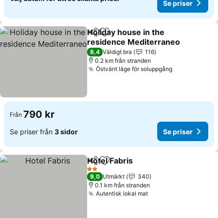
Se priser
Holiday house in the
Dela
Lägg till i Mina Favoriter
residence Mediterraneo
Se priser
8,4
Väldigt bra
116
0.2 km från stranden
Östvänt läge för soluppgång
Se priser
790 kr
Från
Se priser från
3 sidor
Se priser
Hotel Fabris
Dela
Lägg till i Mina Favoriter
Se priser
2 Stjärnor
9,0
Utmärkt
340
0.1 km från stranden
Autentisk lokal mat
Se priser