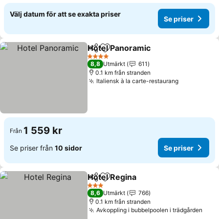
Välj datum för att se exakta priser
Se priser
Hotel Panoramic
Dela
Lägg till i Mina Favoriter
Se priser
4 Stjärnor
8,8
Utmärkt
611
0.1 km från stranden
Italiensk à la carte-restaurang
Se priser
1 559 kr
Från
Se priser från
10 sidor
Se priser
Hotel Regina
Dela
Lägg till i Mina Favoriter
Se priser
3 Stjärnor
8,6
Utmärkt
766
0.1 km från stranden
Avkoppling i bubbelpoolen i trädgården
Se p