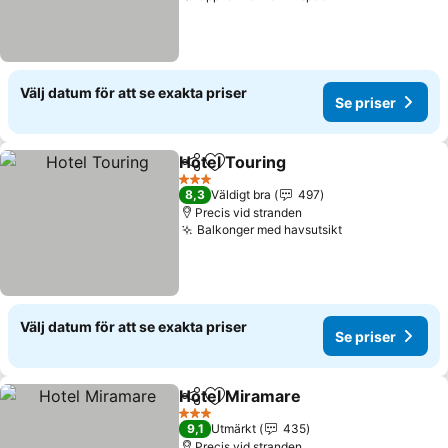
Välj datum för att se exakta priser
Se priser
Hotel Touring
Dela
Lägg till i Mina Favoriter
Se priser
3 Stjärnor
8,3
Väldigt bra
497
Precis vid stranden
Balkonger med havsutsikt
Se priser
Välj datum för att se exakta priser
Se priser
Hotel Miramare
Dela
Lägg till i Mina Favoriter
Se priser
3 Stjärnor
9,1
Utmärkt
435
Precis vid stranden