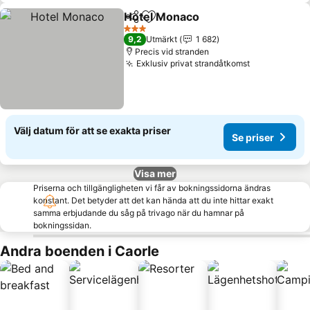
Hotel Monaco
Dela
Lägg till i Mina Favoriter
Se priser
3 Stjärnor
9,2
Utmärkt
1 682
Precis vid stranden
Exklusiv privat strandåtkomst
Se priser
Välj datum för att se exakta priser
Se priser
Visa mer
Priserna och tillgängligheten vi får av bokningssidorna ändras
konstant. Det betyder att det kan hända att du inte hittar exakt
samma erbjudande du såg på trivago när du hamnar på
bokningssidan.
Andra boenden i Caorle