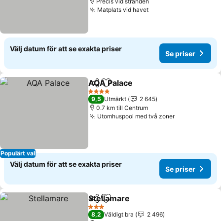
Precis vid stranden
Matplats vid havet
Se priser
Välj datum för att se exakta priser
Se priser
AQA Palace
Dela
Lägg till i Mina Favoriter
Se priser
4 Stjärnor
9,5
Utmärkt
2 645
0.7 km till Centrum
Utomhuspool med två zoner
Se priser
Populärt val
Välj datum för att se exakta priser
Se priser
Stellamare
Dela
Lägg till i Mina Favoriter
Se priser
3 Stjärnor
8,2
Väldigt bra
2 496