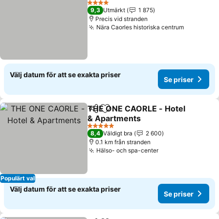
4 Stjärnor
9,3
Utmärkt
1 875
Precis vid stranden
Nära Caorles historiska centrum
Se priser
Välj datum för att se exakta priser
Se priser
THE ONE CAORLE - Hotel
Dela
Lägg till i Mina Favoriter
& Apartments
Se priser
5 Stjärnor
8,4
Väldigt bra
2 600
0.1 km från stranden
Hälso- och spa-center
Se priser
Populärt val
Välj datum för att se exakta priser
Se priser