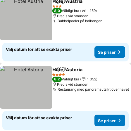
Hotel Austria
Dela
Lägg till i Mina Favoriter
Se priser
3 Stjärnor
8,0
Väldigt bra
1 159
Precis vid stranden
Bubbelpooler på balkongen
Se priser
Välj datum för att se exakta priser
Se priser
Hotel Astoria
Dela
Lägg till i Mina Favoriter
Se priser
4 Stjärnor
8,2
Väldigt bra
1 052
Precis vid stranden
Restaurang med panoramautsikt över havet
S
Välj datum för att se exakta priser
Se priser