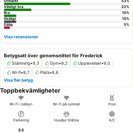
Utmärkt
53
%
Väldigt bra
22
%
Bra
10
%
Skäligt
10
%
Dålig
5
%
Visa recensioner
Betygsatt över genomsnittet för Frederick
Stämning
•
9,3
Gym
•
9,2
Upplevelser
•
9,0
Wi-fi
•
8,7
Plats
•
8,6
Visa fler betyg
Toppbekvämligheter
Wi-Fi i lobbyn
Wi-Fi på rummet
Pool
Parkering
Husdjur tillåtna
A/C