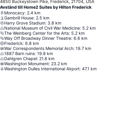
4850 Buckeystown Pike, Frederick, 21704, USA
Avstånd till Home2 Suites by Hilton Frederick
Monocacy
:
2.4
km
Gambrill House
:
2.5
km
Harry Grove Stadium
:
3.8
km
National Museum of Civil War Medicine
:
5.2
km
The Weinberg Center for the Arts
:
5.2
km
Way Off Broadway Dinner Theatre
:
6.6
km
Frederick
:
6.8
km
War Correspondents Memorial Arch
:
19.7
km
1887 Barn ruins
:
19.8
km
Dahlgren Chapel
:
21.8
km
Washington Monument
:
23.2
km
Washington Dulles International Airport
:
47.1
km