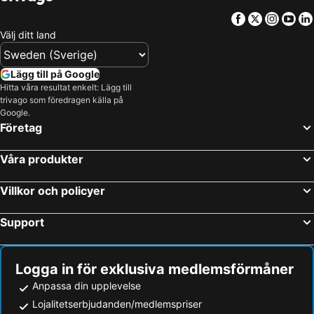
Facebook
Twitter
Insta
Yo
Välj ditt land
Lägg till på Google
Hitta våra resultat enkelt: Lägg till
trivago som föredragen källa på
Google.
Företag
Våra produkter
Villkor och policyer
Support
Logga in för exklusiva medlemsförmåner
Anpassa din upplevelse
Lojalitetserbjudanden/medlemspriser