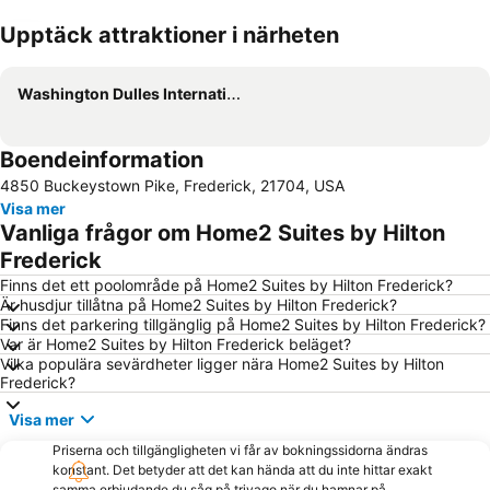
Upptäck attraktioner i närheten
Förstora kartan
Washington Dulles International Airport
Boendeinformation
4850 Buckeystown Pike, Frederick, 21704, USA
Visa mer
Vanliga frågor om Home2 Suites by Hilton
Frederick
Finns det ett poolområde på Home2 Suites by Hilton Frederick?
Är husdjur tillåtna på Home2 Suites by Hilton Frederick?
Finns det parkering tillgänglig på Home2 Suites by Hilton Frederick?
Var är Home2 Suites by Hilton Frederick beläget?
Vilka populära sevärdheter ligger nära Home2 Suites by Hilton
Frederick?
Visa mer
Priserna och tillgängligheten vi får av bokningssidorna ändras
konstant. Det betyder att det kan hända att du inte hittar exakt
samma erbjudande du såg på trivago när du hamnar på