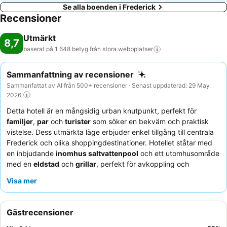
Se alla boenden i Frederick
Recensioner
Utmärkt
8,7
baserat på 1 648 betyg från stora
webbplatser
Sammanfattning av recensioner
Sammanfattat av AI från 500+ recensioner · Senast uppdaterad: 29 May
2026
Detta hotell är en mångsidig urban knutpunkt, perfekt för
familjer
,
par
och
turister
som söker en bekväm och praktisk
vistelse. Dess utmärkta läge erbjuder enkel tillgång till centrala
Frederick och olika shoppingdestinationer. Hotellet ståtar med
en inbjudande
inomhus saltvattenpool
och ett utomhusområde
med en
eldstad
och
grillar
, perfekt för avkoppling och
umgänge. Gästerna berömmer konsekvent den varierade och
Visa mer
högkvalitativa
frukostbuffén
, och lyfter ofta fram den unika
"dagens smörgås". För en lugnare upplevelse, överväg att be
om ett rum bort från huvudvägen.
Gästrecensioner