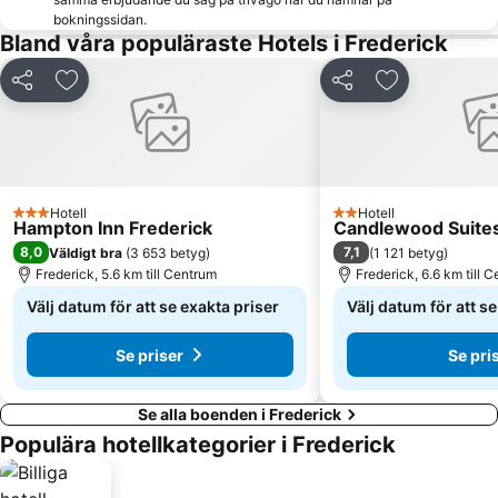
bokningssidan.
Bland våra populäraste Hotels i Frederick
Dela
Lägg till i Mina Favoriter
Dela
Lägg till i Mi
Hotell
Hotell
3 Stjärnor
2 Stjärnor
Hampton Inn Frederick
Candlewood Suites
8,0
7,1
Väldigt bra
(
3 653 betyg
)
(
1 121 betyg
)
Frederick, 5.6 km till Centrum
Frederick, 6.6 km till 
Välj datum för att se exakta priser
Välj datum för att s
Se priser
Se pri
Se alla boenden i Frederick
Populära hotellkategorier i Frederick