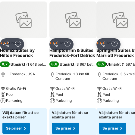
Hotell
Hotell
Hotell
3 Stjärnor
3 Stjärnor
3 Stjärnor
Dela
Lägg till i Mina Favoriter
Dela
Lägg till i Mina Favoriter
Dela
Lägg till
Home2 Suites by
Hampton Inn & Suites
SpringHill Suites b
Hilton Frederick
Frederick-Fort Detrick
Marriott Frederick
8,7
8,6
8,5
Utmärkt
(
1 648 betyg
)
Utmärkt
(
3 967 betyg
)
Utmärkt
(
1 597 
Frederick, USA
Frederick, 1.3 km till
Frederick, 3.5 km til
Centrum
Centrum
Gratis Wi-Fi
Gratis Wi-Fi
Gratis Wi-Fi
Pool
Pool
Pool
Parkering
Parkering
Parkering
Välj datum för att se
Välj datum för att se
Välj datum för att se
exakta priser
exakta priser
exakta priser
Se priser
Se priser
Se priser