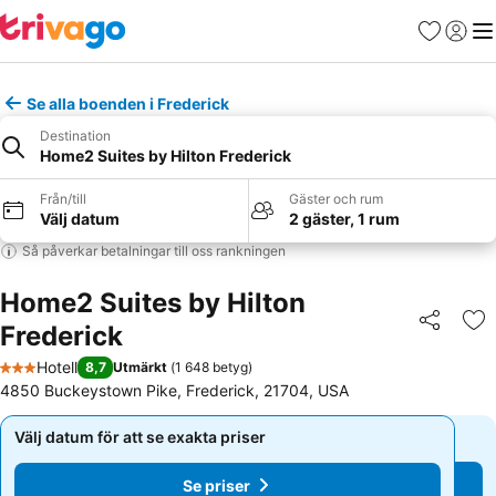
Favoriter
Logga 
Me
Se alla boenden i Frederick
Destination
Home2 Suites by Hilton Frederick
Från/till
Gäster och rum
Välj datum
2 gäster, 1 rum
Så påverkar betalningar till oss rankningen
Home2 Suites by Hilton
Frederick
Dela
Läg
Hotell
8,7
Utmärkt
(
1 648 betyg
)
3 Stjärnor
4850 Buckeystown Pike, Frederick, 21704, USA
Välj datum för att se exakta priser
Välj datum för att se exakta priser
Se priser
Se priser