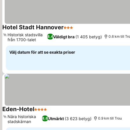
Hotel Stadt Hannover
3 Stjärnor
Se priser
Historisk stadsvilla
Väldigt bra
(1 405 betyg)
8,4
0.6 km till Tr
från 1700-talet
Se priser
Välj datum för att se exakta priser
Eden-Hotel
4 Stjärnor
Se priser
Nära historiska
Utmärkt
(3 623 betyg)
8,6
0.9 km till Trou
stadskärnan
Se priser