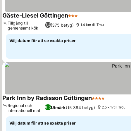
Gäste-Liesel Göttingen
3 Stjärnor
Se priser
Tillgång till
(375 betyg)
7,4
1.4 km till Trou
gemensamt kök
Se priser
Välj datum för att se exakta priser
Park Inn by Radisson Göttingen
4 Stjärnor
Se priser
Regional och
Utmärkt
(5 384 betyg)
8,5
2.5 km till Trou
internationell mat
Se priser
Välj datum för att se exakta priser