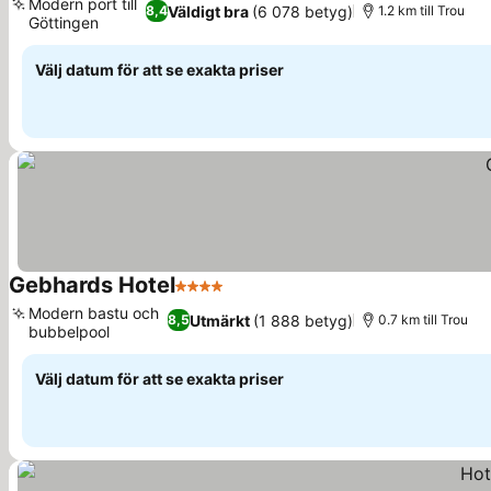
Modern port till
Väldigt bra
(6 078 betyg)
8,4
1.2 km till Trou
Göttingen
Se priser
Välj datum för att se exakta priser
Gebhards Hotel
4 Stjärnor
Se priser
Modern bastu och
Utmärkt
(1 888 betyg)
8,5
0.7 km till Trou
bubbelpool
Se priser
Välj datum för att se exakta priser