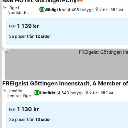
B&B HOTEL Göttingen-City
2 Stjärnor
Se priser
Läge i
Väldigt bra
(4 498 betyg)
8,1
0.9 km till Trou
Nordstadt-
Se priser
distriktet
1 139 kr
Från
Se priser från
12 sidor
FREIgeist Göttingen Innenstadt, A Member of
Utmärkt
Utmärkt
(4 640 betyg)
8,8
0.8 km till Trou
centralt läge
Se priser
1 130 kr
Från
Se priser från
13 sidor