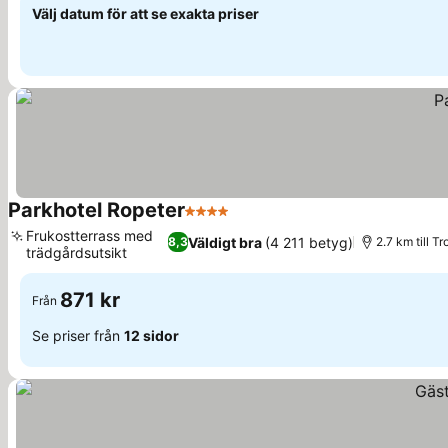
Välj datum för att se exakta priser
Parkhotel Ropeter
4 Stjärnor
Se priser
Frukostterrass med
Väldigt bra
(4 211 betyg)
8,3
2.7 km till Tr
trädgårdsutsikt
Se priser
871 kr
Från
Se priser från
12 sidor