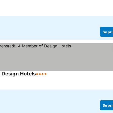
Se pri
 Design Hotels
4 Stjärnor
Se priser
Se pri