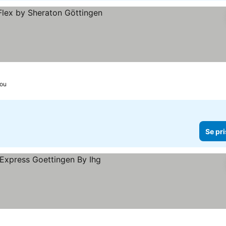
or
e priser
rou
Se pri
r
riser