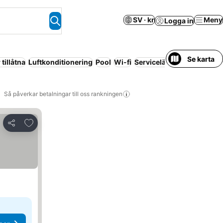
SV · kr
Meny
Logga in
Se karta
tillåtna
Luftkonditionering
Pool
Wi-fi
Servicelägenhet
Ingen fö
Så påverkar betalningar till oss rankningen
Lägg till i Mina Favoriter
Dela