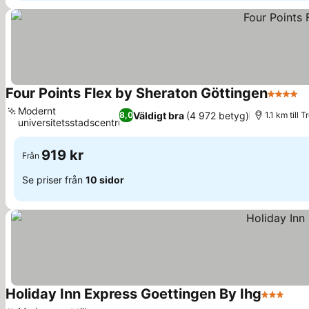
Four Points Flex by Sheraton Göttingen
4 Stjärn
S
Modernt
Väldigt bra
(4 972 betyg)
8,0
1.1 km till T
universitetsstadscentrum
Se priser
919 kr
Från
Se priser från
10 sidor
Holiday Inn Express Goettingen By Ihg
3 Stjärno
Se p