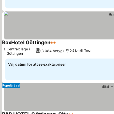
BoxHotel Göttingen
2 Stjärnor
Se priser
Centralt läge i
(3 084 betyg)
7,3
0.6 km till Trou
Göttingen
Se priser
Välj datum för att se exakta priser
Populärt val