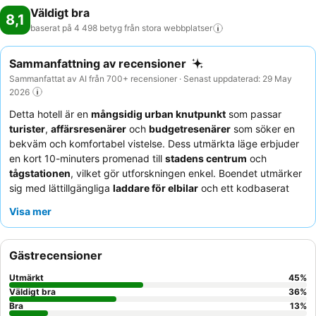
Väldigt bra
8,1
baserat på 4 498 betyg från stora
webbplatser
Sammanfattning av recensioner
Sammanfattat av AI från 700+ recensioner · Senast uppdaterad: 29 May
2026
Detta hotell är en
mångsidig urban knutpunkt
som passar
turister
,
affärsresenärer
och
budgetresenärer
som söker en
bekväm och komfortabel vistelse. Dess utmärkta läge erbjuder
en kort 10-minuters promenad till
stadens centrum
och
tågstationen
, vilket gör utforskningen enkel. Boendet utmärker
sig med lättillgängliga
laddare för elbilar
och ett kodbaserat
passersystem för smidig åtkomst. Gästerna berömmer
Visa mer
konsekvent den
vänliga och hjälpsamma personalen
samt
kvaliteten och variationen på frukostbuffén
. För en lugnare
upplevelse, överväg att be om ett rum som vetter bort från
Gästrecensioner
järnvägsspåren.
Utmärkt
45
%
Väldigt bra
36
%
Bra
13
%