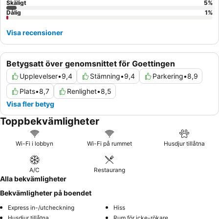
Skäligt
5
%
Dålig
1
%
Visa recensioner
Betygsatt över genomsnittet för Goettingen
Upplevelser
•
9,4
Stämning
•
9,4
Parkering
•
8,9
Plats
•
8,7
Renlighet
•
8,5
Visa fler betyg
Toppbekvämligheter
Wi-Fi i lobbyn
Wi-Fi på rummet
Husdjur tillåtna
A/C
Restaurang
Alla bekvämligheter
Bekvämligheter på boendet
Express in-/utcheckning
Hiss
Husdjur tillåtna
Rum för icke-rökare