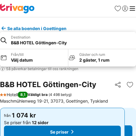
Favoriter
Logga 
Me
Se alla boenden i Goettingen
Destination
B&B HOTEL Göttingen-City
Från/till
Gäster och rum
Välj datum
2 gäster, 1 rum
Så påverkar betalningar till oss rankningen
B&B HOTEL Göttingen-City
Dela
Läg
Hotell
8,1
Väldigt bra
(
4 498 betyg
)
2 Stjärnor
Maschmühlenweg 19-21, 37073, Goettingen, Tyskland
1 074 kr
1 074 kr
från
från
Se priser från
12 sidor
Se priser från
12 sidor
Se priser
Se priser