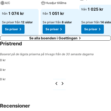
A/C
Husdjur tillåtna
1 025 kr
från
1 074 kr
1 051 kr
från
från
Se priser från
12 sidor
Se priser från
8 sidor
Se priser från
14 sido
Se priser
Se priser
Se priser
Se alla boenden i Goettingen
Pristrend
Baserat på de lägsta priserna på trivago från de 30 senaste dagarna
0 kr
0 kr
0 kr
Recensioner