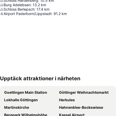
Schloss Hardenberg
:
10.5
km
Burg Adelebsen
:
13.2
km
Schloss Berlepsch
:
17.4
km
Airport Paderborn/Lippstadt
:
91.2
km
Upptäck attraktioner i närheten
Förstora kartan
Goettingen Main Station
Göttinger Weihnachtsmarkt
Lokhalle Göttingen
Herkules
Martinskirche
Hahnenklee-Bockswiese
Bergpark Wilhelmshöhe
Kassel Airport