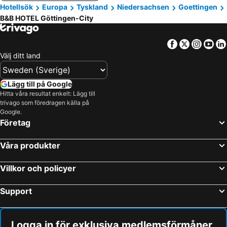
Hotellsök
Europa
Tyskland
Niedersachsen
Goettingen
B&B HOTEL Göttingen-City
Facebook
Twitter
Insta
Yo
Välj ditt land
Lägg till på Google
Hitta våra resultat enkelt: Lägg till
trivago som föredragen källa på
Google.
Företag
Våra produkter
Villkor och policyer
Support
Logga in för exklusiva medlemsförmåner