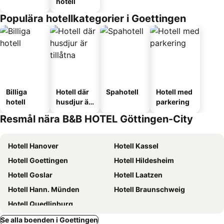
hotell
Populära hotellkategorier i Goettingen
Billiga
Hotell där
Spahotell
Hotell med
hotell
husdjur är
parkering
tillåtna
Resmål nära B&B HOTEL Göttingen-City
Hotell Hanover
Hotell Kassel
Hotell Goettingen
Hotell Hildesheim
Hotell Goslar
Hotell Laatzen
Hotell Hann. Münden
Hotell Braunschweig
Hotell Quedlinburg
Se alla boenden i Goettingen