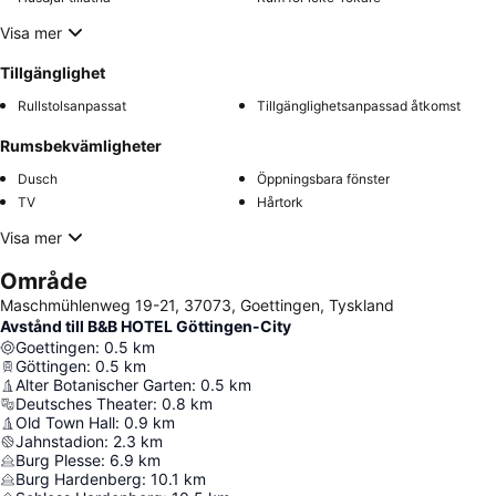
Visa mer
Tillgänglighet
Rullstolsanpassat
Tillgänglighetsanpassad åtkomst
Rumsbekvämligheter
Dusch
Öppningsbara fönster
TV
Hårtork
Visa mer
Område
Maschmühlenweg 19-21, 37073, Goettingen, Tyskland
Avstånd till B&B HOTEL Göttingen-City
Goettingen
:
0.5
km
Göttingen
:
0.5
km
Alter Botanischer Garten
:
0.5
km
Deutsches Theater
:
0.8
km
Old Town Hall
:
0.9
km
Jahnstadion
:
2.3
km
Burg Plesse
:
6.9
km
Burg Hardenberg
:
10.1
km