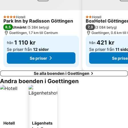
Hotell
Hotell
4 Stjärnor
2 Stjärnor
Park Inn by Radisson Göttingen
BoxHotel Göttinge
8,5
7,3
Utmärkt
(
5 384 betyg
)
(
3 084 betyg
)
Goettingen, 1.7 km till Centrum
Goettingen, 0.6 km til
1 110 kr
421 kr
från
från
Se priser från
12 sidor
Se priser från
11 sid
Se priser
Se prise
Se alla boenden i Goettingen
Andra boenden i Goettingen
Hotell
Lägenhets