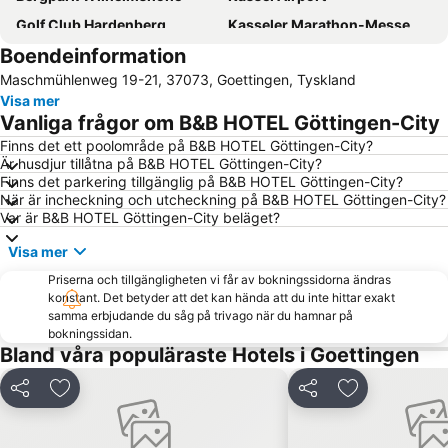
Golf Club Hardenberg
Kasseler Marathon-Messe
Boendeinformation
Stadtfest in Kassel
Trou
Maschmühlenweg 19-21, 37073, Goettingen, Tyskland
Kasseler Musiktage
Kasseler Museumsnacht
Visa mer
Kasseler Dokumentarfilm- und Videofest
Golfclub Kassel-Wilhelmshöhe
Vanliga frågor om B&B HOTEL Göttingen-City
Finns det ett poolområde på B&B HOTEL Göttingen-City?
Är husdjur tillåtna på B&B HOTEL Göttingen-City?
Finns det parkering tillgänglig på B&B HOTEL Göttingen-City?
När är incheckning och utcheckning på B&B HOTEL Göttingen-City?
Var är B&B HOTEL Göttingen-City beläget?
Visa mer
Priserna och tillgängligheten vi får av bokningssidorna ändras
konstant. Det betyder att det kan hända att du inte hittar exakt
samma erbjudande du såg på trivago när du hamnar på
bokningssidan.
Bland våra populäraste Hotels i Goettingen
Dela
Lägg till i Mina Favoriter
Dela
Lägg till i Mi