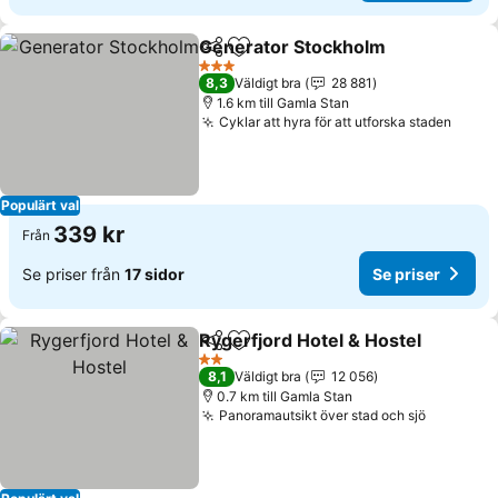
Generator Stockholm
Dela
Lägg till i Mina Favoriter
3 Stjärnor
8,3
Väldigt bra
28 881
1.6 km till Gamla Stan
Cyklar att hyra för att utforska staden
Populärt val
339 kr
Från
Se priser från
17 sidor
Se priser
Rygerfjord Hotel & Hostel
Dela
Lägg till i Mina Favoriter
2 Stjärnor
8,1
Väldigt bra
12 056
0.7 km till Gamla Stan
Panoramautsikt över stad och sjö