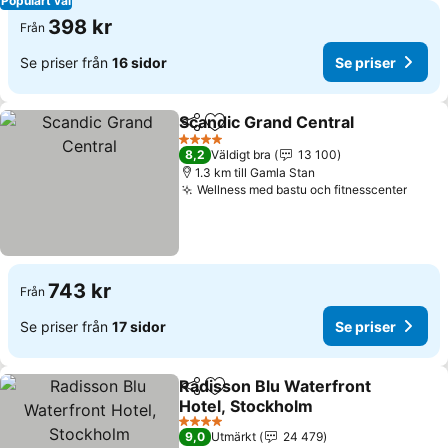
Populärt val
398 kr
Från
Se priser från
16 sidor
Se priser
Scandic Grand Central
Dela
Lägg till i Mina Favoriter
4 Stjärnor
8,2
Väldigt bra
13 100
1.3 km till Gamla Stan
Wellness med bastu och fitnesscenter
743 kr
Från
Se priser från
17 sidor
Se priser
Radisson Blu Waterfront
Dela
Lägg till i Mina Favoriter
Hotel, Stockholm
4 Stjärnor
9,0
Utmärkt
24 479