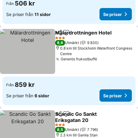
506 kr
Från
Se priser från
11 sidor
Se priser
Mälardrottningen Hotel
Dela
Lägg till i Mina Favoriter
3 Stjärnor
8,6
Utmärkt
9 830
0.8 km till Stockholm Waterfront Congress
Centre
Generös frukostbuffé
859 kr
Från
Se priser från
6 sidor
Se priser
Scandic Go Sankt
Dela
Lägg till i Mina Favoriter
Eriksgatan 20
3 Stjärnor
8,5
Utmärkt
7 796
2.3 km till Gamla Stan