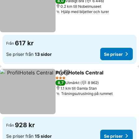
8,0
Väldigt bra
6 446
0.2 km till Nobelmuseet
Hjälp med biljetter och turer
617 kr
Från
Se priser från
13 sidor
Se priser
ProfilHotels Central
Dela
Lägg till i Mina Favoriter
3 Stjärnor
8,7
Utmärkt
8 962
1.1 km till Gamla Stan
Träningsutrustning på rummet
928 kr
Från
Se priser från
15 sidor
Se priser