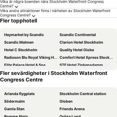
Vilka är några boenden nära Stockholm Waterfront Congress
Centre?
Vilka andra attraktioner finns i närheten av Stockholm Waterfront
Congress Centre?
Fler topphotell
Haymarket by Scandic
Scandic Continental
Scandic Malmen
Clarion Hotel Stockholm
Hotel C Stockholm
Quality Hotel Globe
Radisson Blu Royal Viking Hotel, Stockholm
Comfort Hotel Xpress Stockholm Central
Elite Palace Hotel & Spa
STF Hotel Zinkensdamm
Fler sevärdigheter i Stockholm Waterfront
Hotel Gio, BW Signature Collection
Scandic Södra Kajen
Congress Centre
Scandic No 53
Quality Hotel Strawberry Arena
Hotel Hotorget, BW Signature Collection
Scandic Go Sankt Eriksgatan 20
Arlanda flygplats
Stockholm Central station
Scandic Grand Central
Clarion Hotel Amaranten
Södermalm
Globen
Crystal Plaza Hotel
Ett Hem
Gamla Stan
Friends Arena
Best Western Hotel at 108
Hotel Birger Jarl
Romme Alpin
Gröna Lund