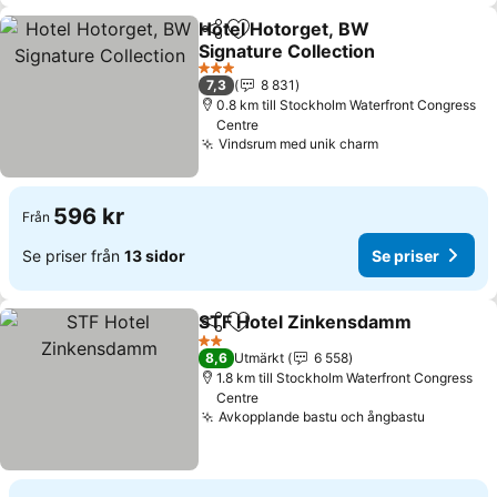
Hotel Hotorget, BW
Dela
Lägg till i Mina Favoriter
Signature Collection
3 Stjärnor
7,3
8 831
0.8 km till Stockholm Waterfront Congress
Centre
Vindsrum med unik charm
596 kr
Från
Se priser från
13 sidor
Se priser
STF Hotel Zinkensdamm
Dela
Lägg till i Mina Favoriter
2 Stjärnor
8,6
Utmärkt
6 558
1.8 km till Stockholm Waterfront Congress
Centre
Avkopplande bastu och ångbastu