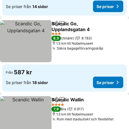
Se priser från
14 sidor
Se priser
Scandic Go,
Dela
Lägg till i Mina Favoriter
Upplandsgatan 4
3 Stjärnor
8,5
Utmärkt
8 783
1.5 km till Nobelmuseet
Säkra bagageförvaringsskåp
587 kr
Från
Se priser från
18 sidor
Se priser
Scandic Wallin
Dela
Lägg till i Mina Favoriter
4 Stjärnor
7,9
Bra
6 917
1.5 km till Nobelmuseet
Rum med stadsutsikt och flexibilitet