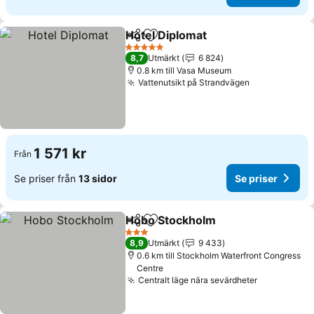
Hotel Diplomat
Dela
Lägg till i Mina Favoriter
5 Stjärnor
8,7
Utmärkt
6 824
0.8 km till Vasa Museum
Vattenutsikt på Strandvägen
1 571 kr
Från
Se priser från
13 sidor
Se priser
Hobo Stockholm
Dela
Lägg till i Mina Favoriter
3 Stjärnor
8,9
Utmärkt
9 433
0.6 km till Stockholm Waterfront Congress
Centre
Centralt läge nära sevärdheter