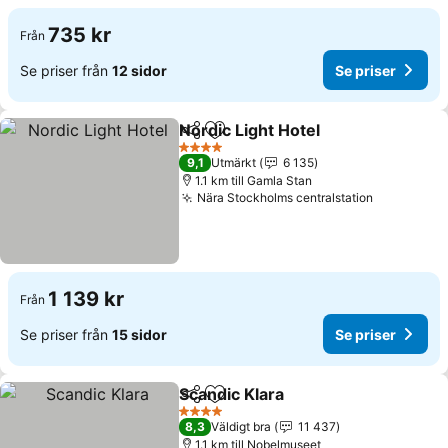
735 kr
Från
Se priser från
12 sidor
Se priser
Nordic Light Hotel
Dela
Lägg till i Mina Favoriter
4 Stjärnor
9,1
Utmärkt
6 135
1.1 km till Gamla Stan
Nära Stockholms centralstation
1 139 kr
Från
Se priser från
15 sidor
Se priser
Scandic Klara
Dela
Lägg till i Mina Favoriter
4 Stjärnor
8,3
Väldigt bra
11 437
1.1 km till Nobelmuseet