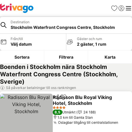
Favoriter
Logga 
Me
Destination
Stockholm Waterfront Congress Centre, Stockholm
Från/till
Gäster och rum
Välj datum
2 gäster, 1 rum
Sortera
Filtrera
Karta
Boenden i Stockholm nära Stockholm
Waterfront Congress Centre (Stockholm,
Sverige)
Så påverkar betalningar till oss rankningen
Radisson Blu Royal Viking
Dela
Lägg till i Mina Favoriter
Hotel, Stockholm
4 Stjärnor
8,5
Utmärkt
24 188
1.0 km till Gamla Stan
Oslagbar tillgång till centralstationen