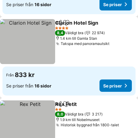
Se priser från
16 sidor
Se priser
Clarion Hotel Sign
Dela
Lägg till i Mina Favoriter
4 Stjärnor
8,4
Väldigt bra
22 974
1.4 km till Gamla Stan
Takspa med panoramautsikt
833 kr
Från
Se priser från
16 sidor
Se priser
Rex Petit
Dela
Lägg till i Mina Favoriter
2 Stjärnor
8,0
Väldigt bra
3 217
1.9 km till Nobelmuseet
Historisk byggnad från 1800-talet