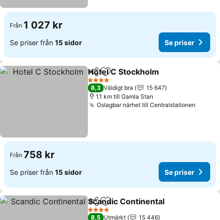
1 027 kr
Från
Se priser från
15 sidor
Se priser
Hotel C Stockholm
Dela
Lägg till i Mina Favoriter
4 Stjärnor
8,3
Väldigt bra
15 647
1.1 km till Gamla Stan
Oslagbar närhet till Centralstationen
758 kr
Från
Se priser från
15 sidor
Se priser
Scandic Continental
Dela
Lägg till i Mina Favoriter
4 Stjärnor
8,5
Utmärkt
15 446