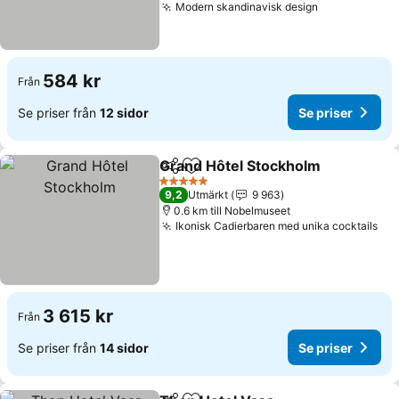
Modern skandinavisk design
584 kr
Från
Se priser från
12 sidor
Se priser
Grand Hôtel Stockholm
Dela
Lägg till i Mina Favoriter
5 Stjärnor
9,2
Utmärkt
9 963
0.6 km till Nobelmuseet
Ikonisk Cadierbaren med unika cocktails
3 615 kr
Från
Se priser från
14 sidor
Se priser