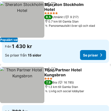
Sheraton Stockholm
Dela
Lägg till i Mina Favoriter
Hotel
5 Stjärnor
8,5
Utmärkt
9 217
0.7 km till Gamla Stan
Panoramautsikt över sjö och stad
Populärt val
1 430 kr
Från
Se priser från
15 sidor
Se priser
Thon Partner Hotel
Dela
Lägg till i Mina Favoriter
Kungsbron
3 Stjärnor
7,9
Bra
16 785
1.3 km till Gamla Stan
Livlig och social lobbybar