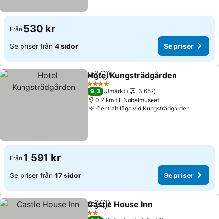
530 kr
Från
Se priser från
4 sidor
Se priser
Hotel Kungsträdgården
Dela
Lägg till i Mina Favoriter
4 Stjärnor
9,3
Utmärkt
3 657
0.7 km till Nobelmuseet
Centralt läge vid Kungsträdgården
1 591 kr
Från
Se priser från
17 sidor
Se priser
Castle House Inn
Dela
Lägg till i Mina Favoriter
2 Stjärnor