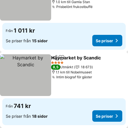
1.0 km till Gamla Stan
Prisbelönt frukostbuffé
1 011 kr
Från
Se priser från
15 sidor
Se priser
Haymarket by Scandic
Dela
Lägg till i Mina Favoriter
4 Stjärnor
8,5
Utmärkt
18 673
1.1 km till Nobelmuseet
Intim biograf för gäster
741 kr
Från
Se priser från
18 sidor
Se priser