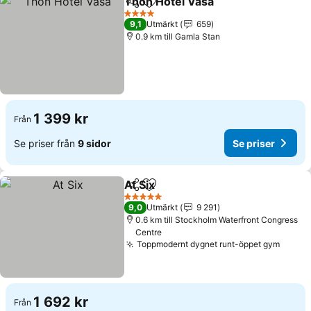
Thon Hotel Vasa
Dela
Lägg till i Mina Favoriter
4 Stjärnor
9,1
Utmärkt
659
0.9 km till Gamla Stan
1 399 kr
Från
Se priser från
9 sidor
Se priser
At Six
Dela
Lägg till i Mina Favoriter
5 Stjärnor
9,0
Utmärkt
9 291
0.6 km till Stockholm Waterfront Congress
Centre
Toppmodernt dygnet runt-öppet gym
1 692 kr
Från