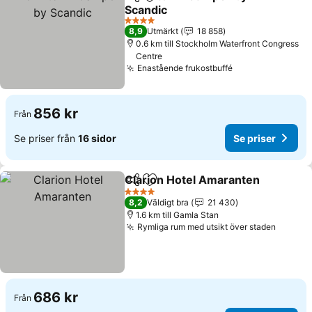
Dela
Lägg till i Mina Favoriter
Scandic
4 Stjärnor
8,9
Utmärkt
18 858
0.6 km till Stockholm Waterfront Congress
Centre
Enastående frukostbuffé
856 kr
Från
Se priser från
16 sidor
Se priser
Clarion Hotel Amaranten
Dela
Lägg till i Mina Favoriter
4 Stjärnor
8,2
Väldigt bra
21 430
1.6 km till Gamla Stan
Rymliga rum med utsikt över staden
686 kr
Från