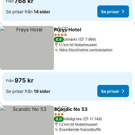
768 kr
Från
Se priser från
14 sidor
Se priser
Freys Hotel
Dela
Lägg till i Mina Favoriter
4 Stjärnor
8,6
Utmärkt
7 994
1.1 km till Nobelmuseet
Nära Stockholms centralstation
975 kr
Från
Se priser från
19 sidor
Se priser
Scandic No 53
Dela
Lägg till i Mina Favoriter
3 Stjärnor
8,0
Väldigt bra
11 748
1.2 km till Nobelmuseet
Enastående frukostbuffé