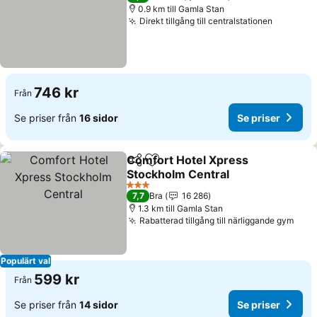
0.9 km till Gamla Stan
Direkt tillgång till centralstationen
746 kr
Från
Se priser från
16 sidor
Se priser
Comfort Hotel Xpress
Dela
Lägg till i Mina Favoriter
Stockholm Central
3 Stjärnor
7,7
Bra
16 286
1.3 km till Gamla Stan
Rabatterad tillgång till närliggande gym
Populärt val
599 kr
Från
Se priser från
14 sidor
Se priser