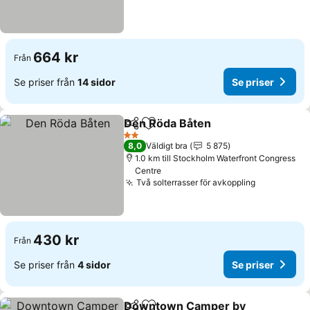
664 kr
Från
Se priser från
14 sidor
Se priser
Den Röda Båten
Dela
Lägg till i Mina Favoriter
2 Stjärnor
8,0
Väldigt bra
5 875
1.0 km till Stockholm Waterfront Congress
Centre
Två solterrasser för avkoppling
430 kr
Från
Se priser från
4 sidor
Se priser
Downtown Camper by