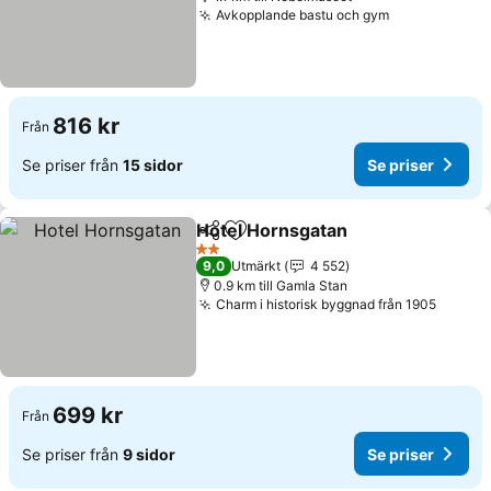
Avkopplande bastu och gym
816 kr
Från
Se priser från
15 sidor
Se priser
Hotel Hornsgatan
Dela
Lägg till i Mina Favoriter
2 Stjärnor
9,0
Utmärkt
4 552
0.9 km till Gamla Stan
Charm i historisk byggnad från 1905
699 kr
Från
Se priser från
9 sidor
Se priser