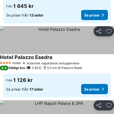
1 645 kr
Från
Se priser från
13 sidor
Se priser
Dela
Läg
Hotel Palazzo Esedra
Se priser
Hotell
Autentisk napolitansk matupplevelse
Se priser
4 Stjärnor
8,4
Väldigt bra
3 853
5.0 km till Palazzo Reale
1 126 kr
Från
Se priser från
17 sidor
Se priser
Dela
Läg