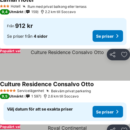
Se priser
Hotell
Rum med privat balkong eller terrass
Se priser
3 Stjärnor
9,4
Utmärkt
159
2.2 km till Soccavo
912 kr
Från
Se priser från
4 sidor
Se priser
Populärt val
Dela
Läg
Culture Residence Consalvo Otto
Se priser
Servicelägenhet
Bekväm privat parkering
Se priser
5 Stjärnor
9,5
Utmärkt
1 597
2.6 km till Soccavo
Välj datum för att se exakta priser
Se priser
Populärt val