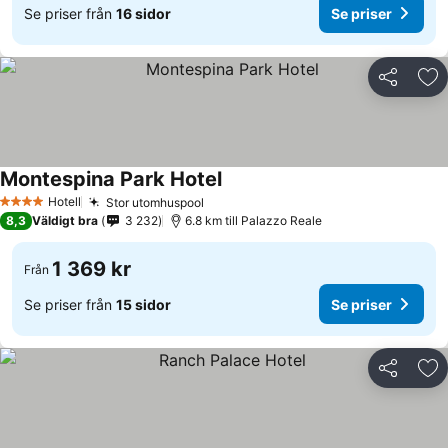
Se priser från
16 sidor
Se priser
Dela
Läg
Montespina Park Hotel
Se priser
Hotell
Stor utomhuspool
Se priser
4 Stjärnor
8,3
Väldigt bra
3 232
6.8 km till Palazzo Reale
1 369 kr
Från
Se priser från
15 sidor
Se priser
Dela
Läg