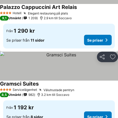
Palazzo Cappuccini Art Relais
Se priser
Hotell
Elegant restaurang på plats
Se priser
4 Stjärnor
9,1
Utmärkt
1 209
2.9 km till Soccavo
1 290 kr
Från
Se priser från
11 sidor
Se priser
Dela
Läg
Gramsci Suites
Se priser
Servicelägenhet
Välutrustade pentryn
Se priser
4 Stjärnor
8,5
Utmärkt
982
3.2 km till Soccavo
1 192 kr
Från
Se priser från
8 sidor
Se priser