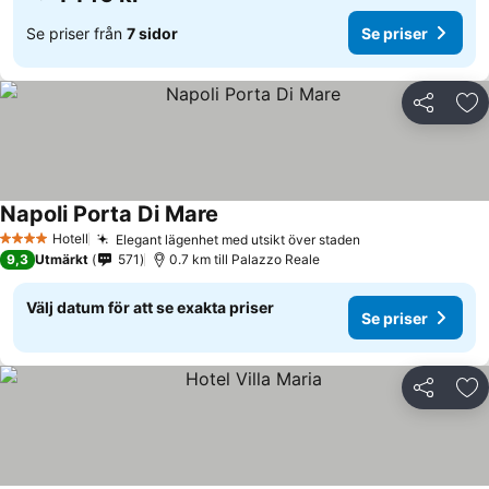
Se priser från
7 sidor
Se priser
Dela
Läg
Napoli Porta Di Mare
Se priser
Hotell
Elegant lägenhet med utsikt över staden
Se priser
4 Stjärnor
9,3
Utmärkt
571
0.7 km till Palazzo Reale
Välj datum för att se exakta priser
Se priser
Dela
Läg