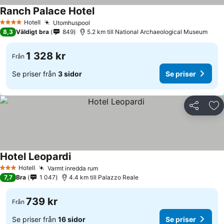
Ranch Palace Hotel
Se priser
Hotell
Utomhuspool
Se priser
4 Stjärnor
8,3
Väldigt bra
849
5.2 km till National Archaeological Museum
1 328 kr
Från
Se priser från
3 sidor
Se priser
Dela
Läg
Hotel Leopardi
Se priser
Hotell
Varmt inredda rum
Se priser
3 Stjärnor
7,7
Bra
1 047
4.4 km till Palazzo Reale
739 kr
Från
Se priser från
16 sidor
Se priser