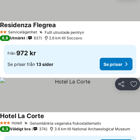
Residenza Flegrea
Se priser
Servicelägenhet
Fullt utrustade pentryn
Se priser
2 Stjärnor
8,8
Utmärkt
637
2.6 km till Soccavo
972 kr
Från
Se priser från
13 sidor
Se priser
Dela
Läg
Hotel La Corte
Se priser
Hotell
Genomtänkta veganska frukostalternativ
Se priser
3 Stjärnor
8,3
Väldigt bra
374
3.6 km till National Archaeological Museum