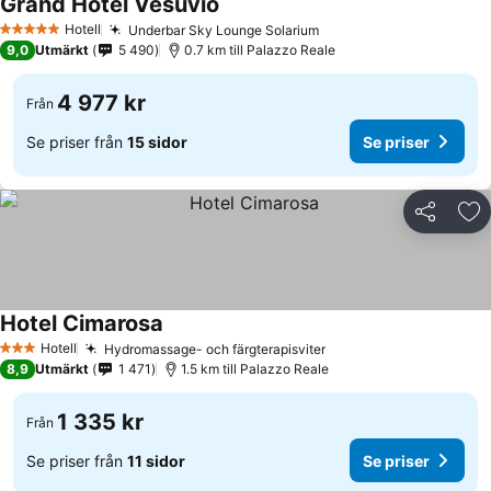
Grand Hotel Vesuvio
Se priser
Hotell
Underbar Sky Lounge Solarium
Se priser
5 Stjärnor
9,0
Utmärkt
5 490
0.7 km till Palazzo Reale
4 977 kr
Från
Se priser från
15 sidor
Se priser
Dela
Läg
Hotel Cimarosa
Se priser
Hotell
Hydromassage- och färgterapisviter
Se priser
3 Stjärnor
8,9
Utmärkt
1 471
1.5 km till Palazzo Reale
1 335 kr
Från
Se priser från
11 sidor
Se priser