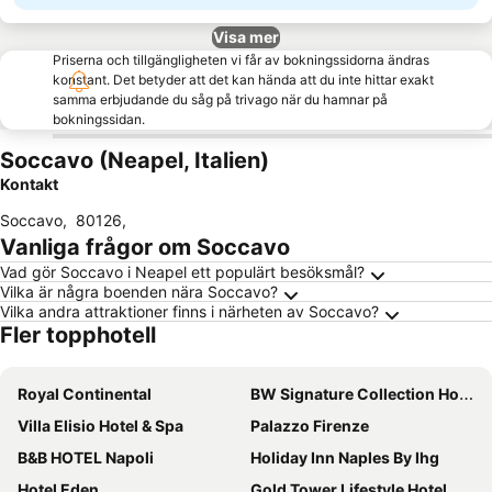
Visa mer
Priserna och tillgängligheten vi får av bokningssidorna ändras
konstant. Det betyder att det kan hända att du inte hittar exakt
samma erbjudande du såg på trivago när du hamnar på
bokningssidan.
Soccavo (Neapel, Italien)
Kontakt
Soccavo
,
80126
,
Vanliga frågor om Soccavo
Vad gör Soccavo i Neapel ett populärt besöksmål?
Vilka är några boenden nära Soccavo?
Vilka andra attraktioner finns i närheten av Soccavo?
Fler topphotell
Royal Continental
BW Signature Collection Hotel Paradiso
Villa Elisio Hotel & Spa
Palazzo Firenze
B&B HOTEL Napoli
Holiday Inn Naples By Ihg
Hotel Eden
Gold Tower Lifestyle Hotel