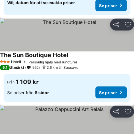
Välj datum för att se exakta priser
Se priser
Dela
Läg
The Sun Boutique Hotel
Se priser
Hotell
Personlig hjälp med rundturer
Se priser
3 Stjärnor
9,1
Utmärkt
562
2.6 km till Soccavo
1 109 kr
Från
Se priser från
8 sidor
Se priser
Dela
Läg