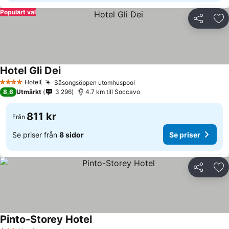
Populärt val
Dela
Läg
Hotel Gli Dei
Se priser
Hotell
Säsongsöppen utomhuspool
Se priser
4 Stjärnor
8,6
Utmärkt
3 296
4.7 km till Soccavo
811 kr
Från
Se priser från
8 sidor
Se priser
Dela
Läg
Pinto-Storey Hotel
Se priser