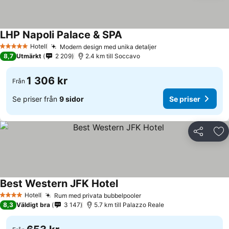
LHP Napoli Palace & SPA
Se priser
Hotell
Modern design med unika detaljer
Se priser
5 Stjärnor
8,7
Utmärkt
2 209
2.4 km till Soccavo
1 306 kr
Från
Se priser från
9 sidor
Se priser
Dela
Läg
Best Western JFK Hotel
Se priser
Hotell
Rum med privata bubbelpooler
Se priser
4 Stjärnor
8,3
Väldigt bra
3 147
5.7 km till Palazzo Reale