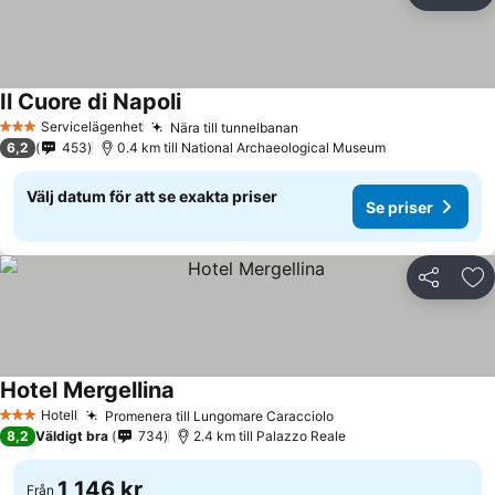
Läg
Il Cuore di Napoli
Se priser
Servicelägenhet
Nära till tunnelbanan
Se priser
3 Stjärnor
6,2
453
0.4 km till National Archaeological Museum
Välj datum för att se exakta priser
Se priser
Dela
Läg
Hotel Mergellina
Se priser
Hotell
Promenera till Lungomare Caracciolo
Se priser
3 Stjärnor
8,2
Väldigt bra
734
2.4 km till Palazzo Reale
1 146 kr
Från