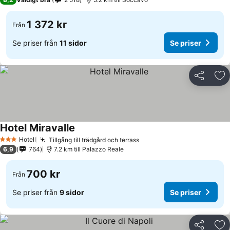
1 372 kr
Från
Se priser från
11 sidor
Se priser
Dela
Läg
Hotel Miravalle
Se priser
Hotell
Tillgång till trädgård och terrass
Se priser
3 Stjärnor
6,9
764
7.2 km till Palazzo Reale
700 kr
Från
Se priser från
9 sidor
Se priser
Dela