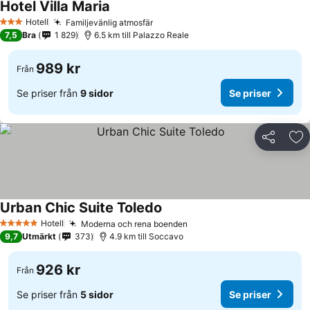
Hotel Villa Maria
Se priser
Hotell
Familjevänlig atmosfär
Se priser
3 Stjärnor
7,5
Bra
1 829
6.5 km till Palazzo Reale
989 kr
Från
Se priser från
9 sidor
Se priser
Dela
Läg
Urban Chic Suite Toledo
Se priser
Hotell
Moderna och rena boenden
Se priser
5 Stjärnor
9,7
Utmärkt
373
4.9 km till Soccavo
926 kr
Från
Se priser från
5 sidor
Se priser