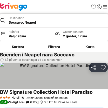
Favoriter
Logga 
Me
Destination
Soccavo, Neapel
Från/till
Gäster och rum
Välj datum
2 gäster, 1 rum
Sortera
Filtrera
Karta
Boenden i Neapel nära Soccavo
Så påverkar betalningar till oss rankningen
Dela
Läg
BW Signature Collection Hotel Paradiso
Se prise
Hotell
Utomhuspool som måste bokas
Se priser
4 Stjärnor
8,4
Väldigt bra
6 122
3.3 km till Palazzo Reale