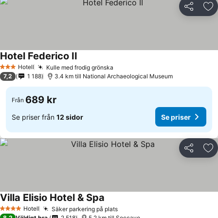
Dela
Läg
Hotel Federico II
Se priser
Hotell
Kulle med frodig grönska
Se priser
3 Stjärnor
7,2
1 188
3.4 km till National Archaeological Museum
689 kr
Från
Se priser från
12 sidor
Se priser
Dela
Läg
Villa Elisio Hotel & Spa
Se priser
Hotell
Säker parkering på plats
Se priser
4 Stjärnor
8,2
Väldigt bra
2 518
5.2 km till Soccavo