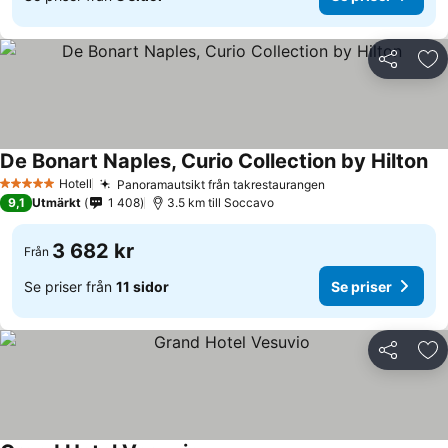
Dela
Läg
De Bonart Naples, Curio Collection by Hilton
Se
Hotell
Panoramautsikt från takrestaurangen
Se priser
5 Stjärnor
9,1
Utmärkt
1 408
3.5 km till Soccavo
3 682 kr
Från
Se priser från
11 sidor
Se priser
Dela
Läg