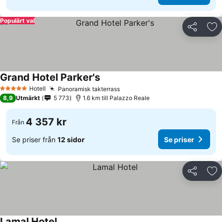
Populärt val
Dela
Läg
Grand Hotel Parker's
Se priser
Hotell
Panoramisk takterrass
Se priser
5 Stjärnor
8,9
Utmärkt
5 773
1.6 km till Palazzo Reale
4 357 kr
Från
Se priser från
12 sidor
Se priser
Dela
Läg
Lamal Hotel