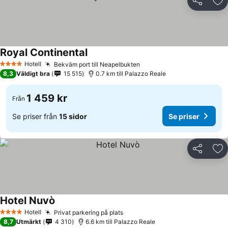
Dela
Läg
Royal Continental
Se priser
Hotell
Bekväm port till Neapelbukten
Se priser
4 Stjärnor
8,3
Väldigt bra
15 515
0.7 km till Palazzo Reale
1 459 kr
Från
Se priser från
15 sidor
Se priser
Dela
Läg
Hotel Nuvò
Se priser
Hotell
Privat parkering på plats
Se priser
4 Stjärnor
8,7
Utmärkt
4 310
6.6 km till Palazzo Reale