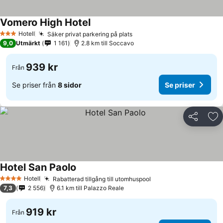
Vomero High Hotel
Se priser
Hotell
Säker privat parkering på plats
Se priser
3 Stjärnor
9,0
Utmärkt
1 161
2.8 km till Soccavo
939 kr
Från
Se priser från
8 sidor
Se priser
Dela
Läg
Hotel San Paolo
Se priser
Hotell
Rabatterad tillgång till utomhuspool
Se priser
4 Stjärnor
7,3
2 556
6.1 km till Palazzo Reale
919 kr
Från