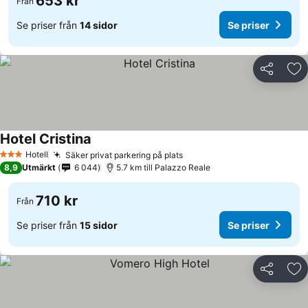
653 kr
Från
Se priser från
14 sidor
Se priser
Dela
Läg
Hotel Cristina
Se priser
Hotell
Säker privat parkering på plats
Se priser
3 Stjärnor
8,9
Utmärkt
6 044
5.7 km till Palazzo Reale
710 kr
Från
Se priser från
15 sidor
Se priser
Dela
Läg