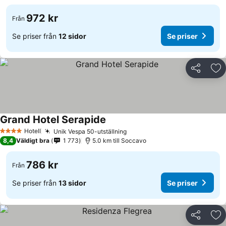
972 kr
Från
Se priser från
12 sidor
Se priser
Dela
Läg
Grand Hotel Serapide
Se priser
Hotell
Unik Vespa 50-utställning
Se priser
4 Stjärnor
8,4
Väldigt bra
1 773
5.0 km till Soccavo
786 kr
Från
Se priser från
13 sidor
Se priser
Dela
Läg