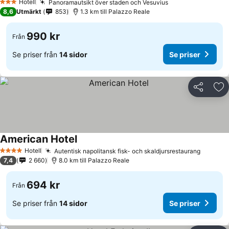
Hotell
Panoramautsikt över staden och Vesuvius
Se priser
3 Stjärnor
8,6
Utmärkt
853
1.3 km till Palazzo Reale
990 kr
Från
Se priser från
14 sidor
Se priser
Dela
Läg
American Hotel
Se priser
Hotell
Autentisk napolitansk fisk- och skaldjursrestaurang
Se pris
4 Stjärnor
7,4
2 660
8.0 km till Palazzo Reale
694 kr
Från
Se priser från
14 sidor
Se priser