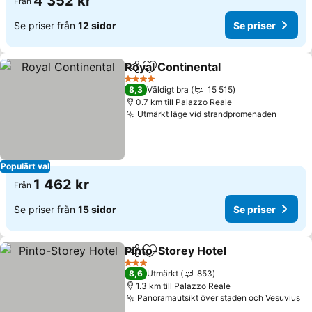
4 352 kr
Från
Se priser från
12 sidor
Se priser
Royal Continental
Dela
Lägg till i Mina Favoriter
4 Stjärnor
8,3
Väldigt bra
15 515
0.7 km till Palazzo Reale
Utmärkt läge vid strandpromenaden
Populärt val
1 462 kr
Från
Se priser från
15 sidor
Se priser
Pinto-Storey Hotel
Dela
Lägg till i Mina Favoriter
3 Stjärnor
8,6
Utmärkt
853
1.3 km till Palazzo Reale
Panoramautsikt över staden och Vesuvius