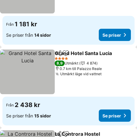
1 181 kr
Från
Se priser från
14 sidor
Se priser
Grand Hotel Santa Lucia
Dela
Lägg till i Mina Favoriter
4 Stjärnor
8,9
Utmärkt
4 874
0.7 km till Palazzo Reale
Utmärkt läge vid vattnet
2 438 kr
Från
Se priser från
15 sidor
Se priser
La Controra Hostel
Dela