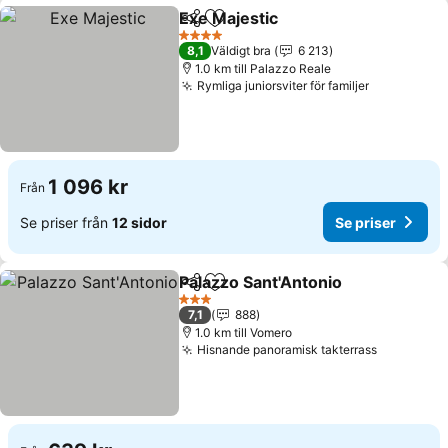
Exe Majestic
Dela
Lägg till i Mina Favoriter
4 Stjärnor
8,1
Väldigt bra
6 213
1.0 km till Palazzo Reale
Rymliga juniorsviter för familjer
1 096 kr
Från
Se priser från
12 sidor
Se priser
Palazzo Sant'Antonio
Dela
Lägg till i Mina Favoriter
3 Stjärnor
7,1
888
1.0 km till Vomero
Hisnande panoramisk takterrass