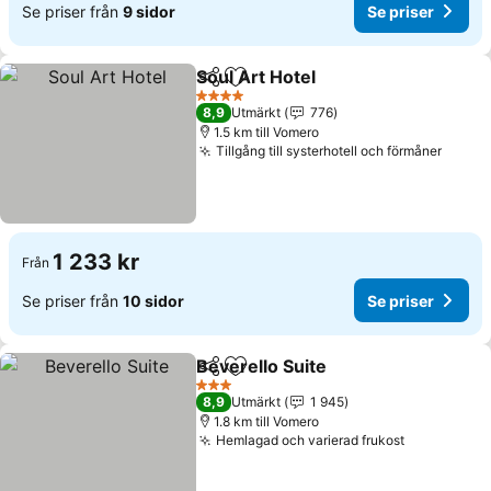
Se priser från
9 sidor
Se priser
Soul Art Hotel
Dela
Lägg till i Mina Favoriter
4 Stjärnor
8,9
Utmärkt
776
1.5 km till Vomero
Tillgång till systerhotell och förmåner
1 233 kr
Från
Se priser från
10 sidor
Se priser
Beverello Suite
Dela
Lägg till i Mina Favoriter
3 Stjärnor
8,9
Utmärkt
1 945
1.8 km till Vomero
Hemlagad och varierad frukost