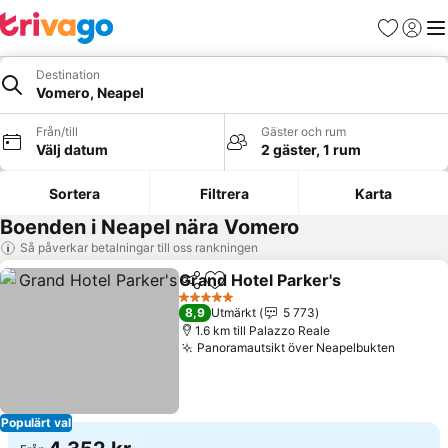
Favoriter
Logga 
Me
Destination
Vomero, Neapel
Från/till
Gäster och rum
Välj datum
2 gäster, 1 rum
Sortera
Filtrera
Karta
Boenden i Neapel nära Vomero
Så påverkar betalningar till oss rankningen
Grand Hotel Parker's
Dela
Lägg till i Mina Favoriter
5 Stjärnor
8,9
Utmärkt
5 773
1.6 km till Palazzo Reale
Panoramautsikt över Neapelbukten
Populärt val