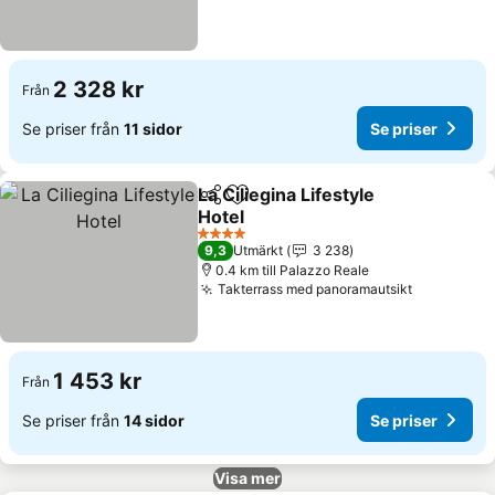
2 328 kr
Från
Se priser från
11 sidor
Se priser
La Ciliegina Lifestyle
Dela
Lägg till i Mina Favoriter
Hotel
4 Stjärnor
9,3
Utmärkt
3 238
0.4 km till Palazzo Reale
Takterrass med panoramautsikt
1 453 kr
Från
Se priser från
14 sidor
Se priser
Visa mer