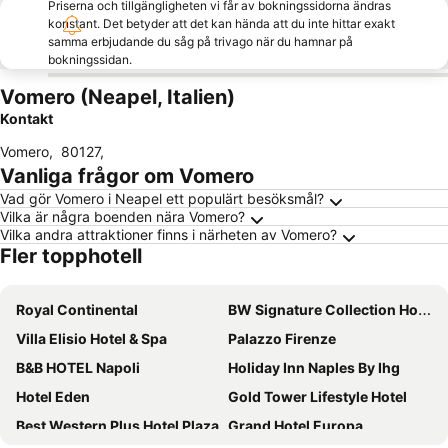
Priserna och tillgängligheten vi får av bokningssidorna ändras
konstant. Det betyder att det kan hända att du inte hittar exakt
samma erbjudande du såg på trivago när du hamnar på
bokningssidan.
Vomero (Neapel, Italien)
Kontakt
Vomero
,
80127
,
Vanliga frågor om Vomero
Vad gör Vomero i Neapel ett populärt besöksmål?
Vilka är några boenden nära Vomero?
Vilka andra attraktioner finns i närheten av Vomero?
Fler topphotell
Royal Continental
BW Signature Collection Hotel Paradiso
Villa Elisio Hotel & Spa
Palazzo Firenze
B&B HOTEL Napoli
Holiday Inn Naples By Ihg
Hotel Eden
Gold Tower Lifestyle Hotel
Best Western Plus Hotel Plaza
Grand Hotel Europa