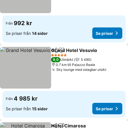
992 kr
Från
Se priser från
14 sidor
Se priser
Grand Hotel Vesuvio
Dela
Lägg till i Mina Favoriter
5 Stjärnor
9,0
Utmärkt
5 490
0.7 km till Palazzo Reale
Sky lounge med oslagbar utsikt
4 985 kr
Från
Se priser från
15 sidor
Se priser
Hotel Cimarosa