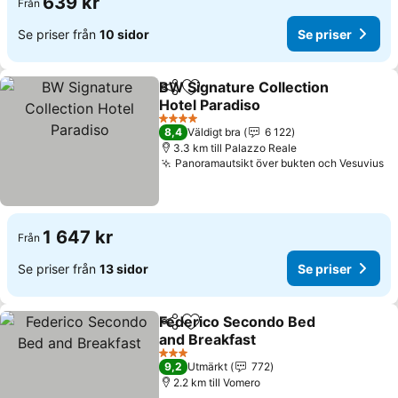
639 kr
Från
Se priser från
10 sidor
Se priser
BW Signature Collection
Dela
Lägg till i Mina Favoriter
Hotel Paradiso
4 Stjärnor
8,4
Väldigt bra
6 122
3.3 km till Palazzo Reale
Panoramautsikt över bukten och Vesuvius
1 647 kr
Från
Se priser från
13 sidor
Se priser
Federico Secondo Bed
Dela
Lägg till i Mina Favoriter
and Breakfast
3 Stjärnor
9,2
Utmärkt
772
2.2 km till Vomero