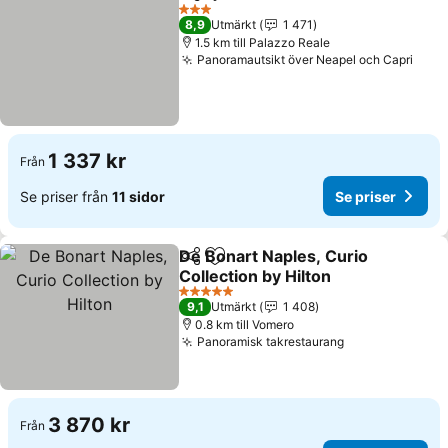
Dela
Lägg till i Mina Favoriter
3 Stjärnor
8,9
Utmärkt
1 471
1.5 km till Palazzo Reale
Panoramautsikt över Neapel och Capri
1 337 kr
Från
Se priser från
11 sidor
Se priser
De Bonart Naples, Curio
Dela
Lägg till i Mina Favoriter
Collection by Hilton
5 Stjärnor
9,1
Utmärkt
1 408
0.8 km till Vomero
Panoramisk takrestaurang
3 870 kr
Från