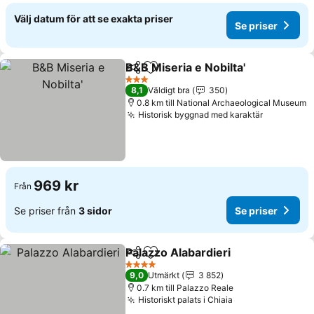
Välj datum för att se exakta priser
Se priser
B&B Miseria e Nobilta'
Dela
Lägg till i Mina Favoriter
3 Stjärnor
8,1
Väldigt bra
350
0.8 km till National Archaeological Museum
Historisk byggnad med karaktär
969 kr
Från
Se priser från
3 sidor
Se priser
Palazzo Alabardieri
Dela
Lägg till i Mina Favoriter
4 Stjärnor
9,0
Utmärkt
3 852
0.7 km till Palazzo Reale
Historiskt palats i Chiaia