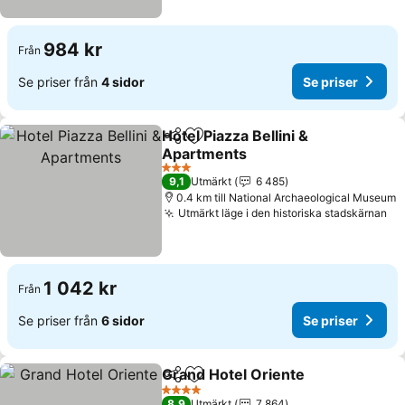
984 kr
Från
Se priser från
4 sidor
Se priser
Hotel Piazza Bellini &
Dela
Lägg till i Mina Favoriter
Apartments
3 Stjärnor
9,1
Utmärkt
6 485
0.4 km till National Archaeological Museum
Utmärkt läge i den historiska stadskärnan
1 042 kr
Från
Se priser från
6 sidor
Se priser
Grand Hotel Oriente
Dela
Lägg till i Mina Favoriter
4 Stjärnor
8,9
Utmärkt
7 864