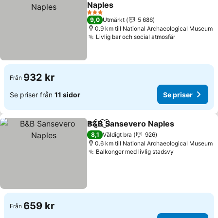
Lägg till i Mina Favoriter
Naples
3 Stjärnor
9,0
Utmärkt
5 686
0.9 km till National Archaeological Museum
Livlig bar och social atmosfär
932 kr
Från
Se priser från
11 sidor
Se priser
B&B Sansevero Naples
Dela
Lägg till i Mina Favoriter
8,1
Väldigt bra
926
0.6 km till National Archaeological Museum
Balkonger med livlig stadsvy
659 kr
Från