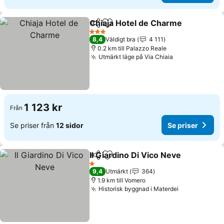
Chiaja Hotel de Charme
Dela
Lägg till i Mina Favoriter
3 Stjärnor
8,4
Väldigt bra
4 111
0.2 km till Palazzo Reale
Utmärkt läge på Via Chiaia
1 123 kr
Från
Se priser från
12 sidor
Se priser
Il Giardino Di Vico Neve
Dela
Lägg till i Mina Favoriter
1 Stjärnor
9,4
Utmärkt
364
1.9 km till Vomero
Historisk byggnad i Materdei