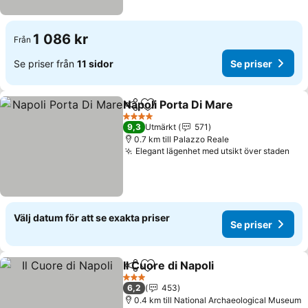
1 086 kr
Från
Se priser från
11 sidor
Se priser
Napoli Porta Di Mare
Dela
Lägg till i Mina Favoriter
4 Stjärnor
9,3
Utmärkt
571
0.7 km till Palazzo Reale
Elegant lägenhet med utsikt över staden
Välj datum för att se exakta priser
Se priser
Il Cuore di Napoli
Dela
Lägg till i Mina Favoriter
3 Stjärnor
6,2
453
0.4 km till National Archaeological Museum