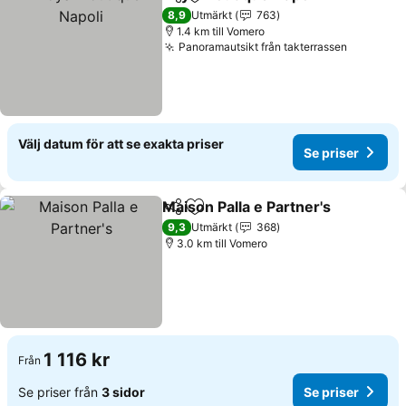
Dela
Lägg till i Mina Favoriter
8,9
Utmärkt
763
1.4 km till Vomero
Panoramautsikt från takterrassen
Välj datum för att se exakta priser
Se priser
Maison Palla e Partner's
Dela
Lägg till i Mina Favoriter
9,3
Utmärkt
368
3.0 km till Vomero
1 116 kr
Från
Se priser från
3 sidor
Se priser