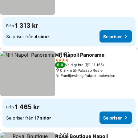
1 313 kr
Från
Se priser från
4 sidor
Se priser
NH Napoli Panorama
Dela
Lägg till i Mina Favoriter
4 Stjärnor
8,0
Väldigt bra
11 165
0.8 km till Palazzo Reale
Familjevänlig frukostupplevelse
1 465 kr
Från
Se priser från
17 sidor
Se priser
Royal Boutique Napoli