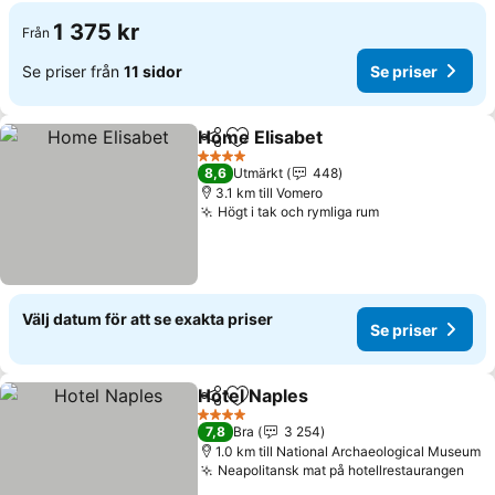
1 375 kr
Från
Se priser från
11 sidor
Se priser
Home Elisabet
Dela
Lägg till i Mina Favoriter
4 Stjärnor
8,6
Utmärkt
448
3.1 km till Vomero
Högt i tak och rymliga rum
Välj datum för att se exakta priser
Se priser
Hotel Naples
Dela
Lägg till i Mina Favoriter
4 Stjärnor
7,8
Bra
3 254
1.0 km till National Archaeological Museum
Neapolitansk mat på hotellrestaurangen