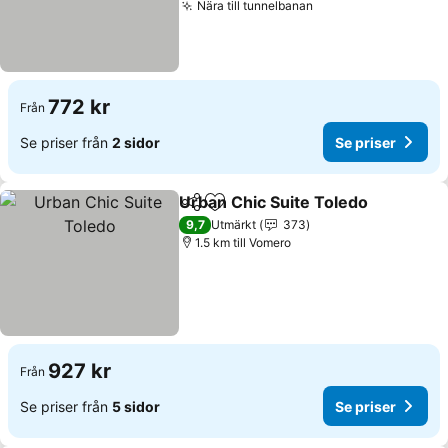
Nära till tunnelbanan
772 kr
Från
Se priser från
2 sidor
Se priser
Urban Chic Suite Toledo
Dela
Lägg till i Mina Favoriter
9,7
Utmärkt
373
1.5 km till Vomero
927 kr
Från
Se priser från
5 sidor
Se priser