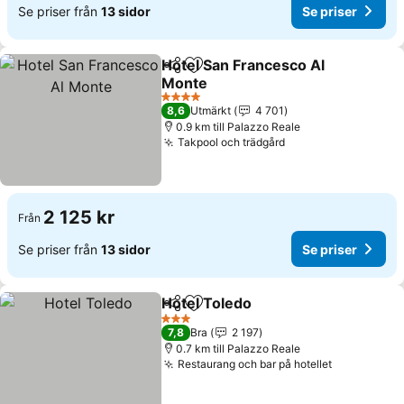
Se priser från
13 sidor
Se priser
Hotel San Francesco Al
Dela
Lägg till i Mina Favoriter
Monte
4 Stjärnor
8,6
Utmärkt
4 701
0.9 km till Palazzo Reale
Takpool och trädgård
2 125 kr
Från
Se priser från
13 sidor
Se priser
Hotel Toledo
Dela
Lägg till i Mina Favoriter
3 Stjärnor
7,8
Bra
2 197
0.7 km till Palazzo Reale
Restaurang och bar på hotellet