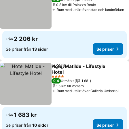
0.8 km till Palazzo Reale
Rum med utsikt över stad och landmärken
2 206 kr
Från
Se priser från
13 sidor
Se priser
Hotel Matilde - Lifestyle
Dela
Lägg till i Mina Favoriter
Hotel
4 Stjärnor
9,4
Utmärkt
1 681
1.5 km till Vomero
Rum med utsikt över Galleria Umberto I
1 683 kr
Från
Se priser från
10 sidor
Se priser