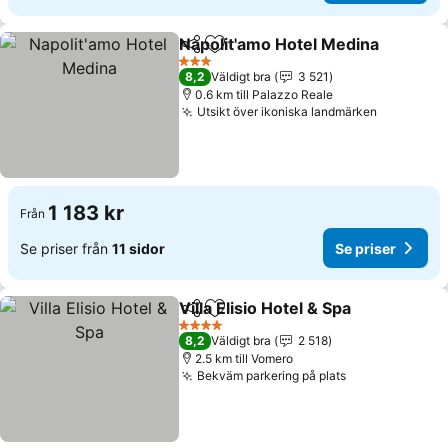
Napolit'amo Hotel Medina
Dela
Lägg till i Mina Favoriter
3 Stjärnor
8,2
Väldigt bra
3 521
0.6 km till Palazzo Reale
Utsikt över ikoniska landmärken
1 183 kr
Från
Se priser från
11 sidor
Se priser
Villa Elisio Hotel & Spa
Dela
Lägg till i Mina Favoriter
4 Stjärnor
8,2
Väldigt bra
2 518
2.5 km till Vomero
Bekväm parkering på plats