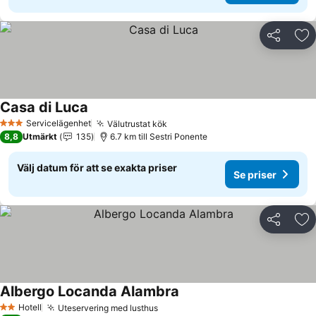
Dela
Läg
Casa di Luca
Servicelägenhet
Välutrustat kök
3 Stjärnor
8,8
Utmärkt
135
6.7 km till Sestri Ponente
Välj datum för att se exakta priser
Se priser
Dela
Läg
Albergo Locanda Alambra
Hotell
Uteservering med lusthus
2 Stjärnor