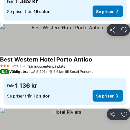
1 389 kr
Från
Se priser från
15 sidor
Se priser
Dela
Läg
Best Western Hotel Porto Antico
Hotell
Träningscenter på plats
3 Stjärnor
8,4
Väldigt bra
5 496
6.6 km till Sestri Ponente
1 136 kr
Från
Se priser från
12 sidor
Se priser
Dela
Läg