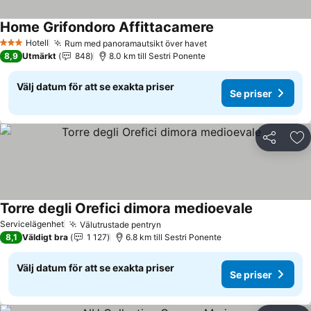
Home Grifondoro Affittacamere
Hotell
Rum med panoramautsikt över havet
3 Stjärnor
8,9
Utmärkt
848
8.0 km till Sestri Ponente
Välj datum för att se exakta priser
Se priser
Dela
Läg
Torre degli Orefici dimora medioevale
Servicelägenhet
Välutrustade pentryn
8,1
Väldigt bra
1 127
6.8 km till Sestri Ponente
Välj datum för att se exakta priser
Se priser