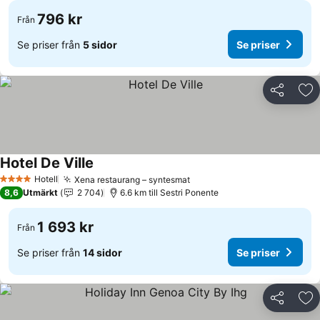
796 kr
Från
Se priser från
5 sidor
Se priser
Dela
Läg
Hotel De Ville
Hotell
Xena restaurang – syntesmat
4 Stjärnor
8,6
Utmärkt
2 704
6.6 km till Sestri Ponente
1 693 kr
Från
Se priser från
14 sidor
Se priser
Dela
Läg