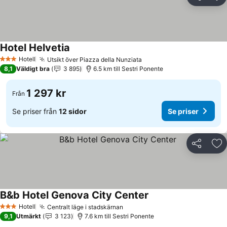
Dela
Läg
Hotel Helvetia
Hotell
Utsikt över Piazza della Nunziata
3 Stjärnor
8,1
Väldigt bra
3 895
6.5 km till Sestri Ponente
1 297 kr
Från
Se priser från
12 sidor
Se priser
Dela
Läg
B&b Hotel Genova City Center
Hotell
Centralt läge i stadskärnan
3 Stjärnor
9,1
Utmärkt
3 123
7.6 km till Sestri Ponente