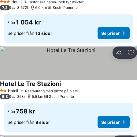
Hotell
Historiska hamn- och fyrutsikter
3 Stjärnor
7,2
3 672
6.0 km till Sestri Ponente
1 054 kr
Från
Se priser från
13 sidor
Se priser
Dela
Läg
Hotel Le Tre Stazioni
Hotell
Restaurang med pizza på plats
2 Stjärnor
6,8
858
5.5 km till Sestri Ponente
758 kr
Från
Se priser från
8 sidor
Se priser