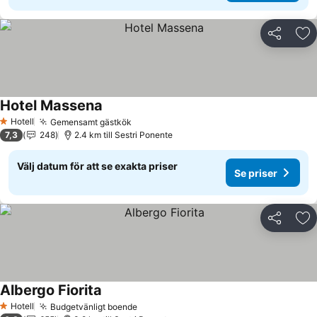
Dela
Läg
Hotel Massena
Hotell
Gemensamt gästkök
1 Stjärnor
7,3
248
2.4 km till Sestri Ponente
Välj datum för att se exakta priser
Se priser
Dela
Läg
Albergo Fiorita
Hotell
Budgetvänligt boende
1 Stjärnor