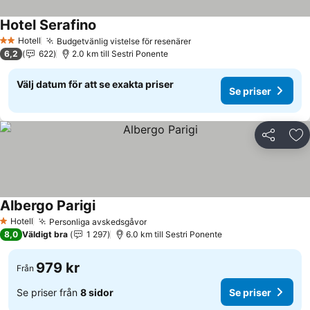
Hotel Serafino
Hotell
Budgetvänlig vistelse för resenärer
2 Stjärnor
6,2
622
2.0 km till Sestri Ponente
Välj datum för att se exakta priser
Se priser
Dela
Läg
Albergo Parigi
Hotell
Personliga avskedsgåvor
1 Stjärnor
8,0
Väldigt bra
1 297
6.0 km till Sestri Ponente
979 kr
Från
Se priser från
8 sidor
Se priser