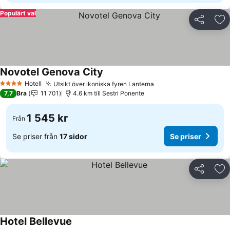
Populärt val
Dela
Läg
Novotel Genova City
Hotell
Utsikt över ikoniska fyren Lanterna
4 Stjärnor
7,7
Bra
11 701
4.6 km till Sestri Ponente
1 545 kr
Från
Se priser från
17 sidor
Se priser
Dela
Läg
Hotel Bellevue