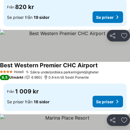
820 kr
Från
Se priser från
19 sidor
Se priser
Dela
Läg
Best Western Premier CHC Airport
Hotell
Säkra underjordiska parkeringsmöjligheter
4 Stjärnor
8,5
Utmärkt
6 960
0.6 km till Sestri Ponente
1 009 kr
Från
Se priser från
16 sidor
Se priser
Dela
Läg