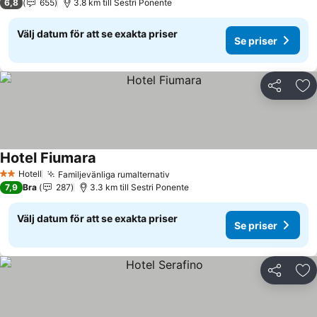
6,8
655
3.8 km till Sestri Ponente
Välj datum för att se exakta priser
Se priser
Dela
Läg
Hotel Fiumara
Hotell
Familjevänliga rumalternativ
2 Stjärnor
7,9
Bra
287
3.3 km till Sestri Ponente
Välj datum för att se exakta priser
Se priser
Dela
Läg