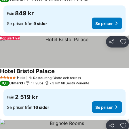
849 kr
Från
Se priser från
9 sidor
Se priser
Populärt val
Dela
Läg
Hotel Bristol Palace
Hotell
Restaurang Giotto och terrass
5 Stjärnor
9,0
Utmärkt
11 935
7.3 km till Sestri Ponente
2 519 kr
Från
Se priser från
16 sidor
Se priser
Dela
Läg