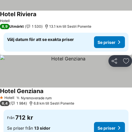
Hotel Riviera
Hotell
8,9
Utmärkt
1 530
13.1 km till Sestri Ponente
Välj datum för att se exakta priser
Se priser
Dela
Läg
Hotel Genziana
Hotell
Nyrenoverade rum
1 Stjärnor
6,4
1 984
6.8 km till Sestri Ponente
712 kr
Från
Se priser från
13 sidor
Se priser