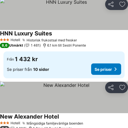
Dela
Läg
HNN Luxury Suites
Hotell
Historisk frukostsal med fresker
3 Stjärnor
8,6
Utmärkt
1 461
6.1 km till Sestri Ponente
1 432 kr
Från
Se priser från
10 sidor
Se priser
Dela
Läg
New Alexander Hotel
Hotell
Mångsidiga familjevänliga boenden
3 Stjärnor