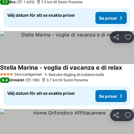
7,7
Bra
1 405
7.3 km till Sestri Ponente
Välj datum för att se exakta priser
Se priser
Dela
Läg
Stella Marina - voglia di vacanza e di relax
Servicelägenhet
Bekväm tillgång till kollektivtrafik
4 Stjärnor
9,4
Utmärkt
195
3.7 km till Sestri Ponente
Välj datum för att se exakta priser
Se priser
Dela
Läg