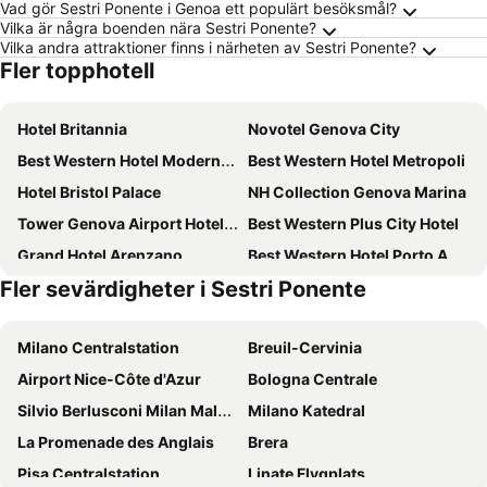
Vad gör Sestri Ponente i Genoa ett populärt besöksmål?
Vilka är några boenden nära Sestri Ponente?
Vilka andra attraktioner finns i närheten av Sestri Ponente?
Fler topphotell
Hotel Britannia
Novotel Genova City
Best Western Hotel Moderno Verdi
Best Western Hotel Metropoli
Hotel Bristol Palace
NH Collection Genova Marina
Tower Genova Airport Hotel & Conference Center
Best Western Plus City Hotel
Grand Hotel Arenzano
Best Western Hotel Porto Antico
Fler sevärdigheter i Sestri Ponente
Meliá Genova
Hotel Continental Genova
Hotel Punta San Martino
Hotel Astoria
Milano Centralstation
Breuil-Cervinia
Hotel Nologo
NH Genova Centro
Airport Nice-Côte d'Azur
Bologna Centrale
AC Hotel Genova
Hotel Bellevue
Silvio Berlusconi Milan Malpensa Airport
Milano Katedral
Hotel Nuovo Nord
Hotel De Ville
La Promenade des Anglais
Brera
Hotel Genova Liberty
Grand Hotel Savoia Genova, Curio Collection by Hilton
Pisa Centralstation
Linate Flygplats
B&b Hotel Genova City Center
Best Western Premier CHC Airport