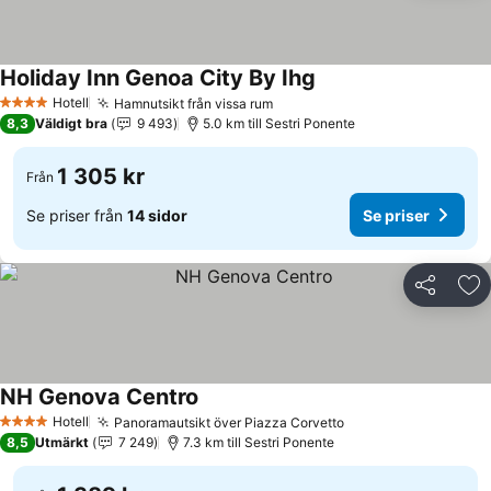
Holiday Inn Genoa City By Ihg
Hotell
Hamnutsikt från vissa rum
4 Stjärnor
8,3
Väldigt bra
9 493
5.0 km till Sestri Ponente
1 305 kr
Från
Se priser från
14 sidor
Se priser
Dela
Läg
NH Genova Centro
Hotell
Panoramautsikt över Piazza Corvetto
4 Stjärnor
8,5
Utmärkt
7 249
7.3 km till Sestri Ponente