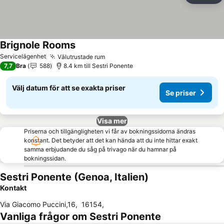
Brignole Rooms
Servicelägenhet
Välutrustade rum
7,7
Bra
588
8.4 km till Sestri Ponente
Välj datum för att se exakta priser
Se priser
Visa mer
Priserna och tillgängligheten vi får av bokningssidorna ändras
konstant. Det betyder att det kan hända att du inte hittar exakt
samma erbjudande du såg på trivago när du hamnar på
bokningssidan.
Sestri Ponente (Genoa, Italien)
Kontakt
Via Giacomo Puccini,16
,
16154
,
Vanliga frågor om Sestri Ponente