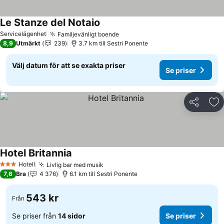
Le Stanze del Notaio
Servicelägenhet
Familjevänligt boende
8,9
Utmärkt
239
3.7 km till Sestri Ponente
Välj datum för att se exakta priser
Se priser
Dela
Läg
Hotel Britannia
Hotell
Livlig bar med musik
3 Stjärnor
7,6
Bra
4 376
6.1 km till Sestri Ponente
543 kr
Från
Se priser från
14 sidor
Se priser