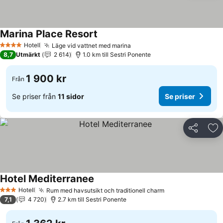
Marina Place Resort
Hotell
Läge vid vattnet med marina
4 Stjärnor
8,7
Utmärkt
2 614
1.0 km till Sestri Ponente
1 900 kr
Från
Se priser från
11 sidor
Se priser
Dela
Läg
Hotel Mediterranee
Hotell
Rum med havsutsikt och traditionell charm
3 Stjärnor
7,1
4 720
2.7 km till Sestri Ponente