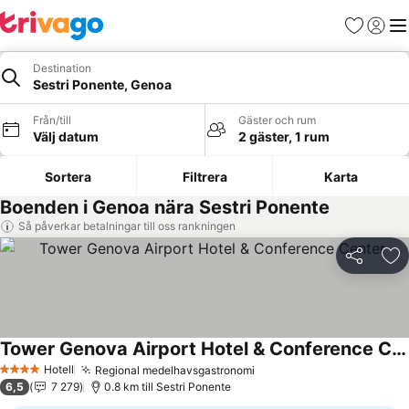
Favoriter
Logga 
Me
Destination
Sestri Ponente, Genoa
Från/till
Gäster och rum
Välj datum
2 gäster, 1 rum
Sortera
Filtrera
Karta
Boenden i Genoa nära Sestri Ponente
Så påverkar betalningar till oss rankningen
Dela
Läg
Tower Genova Airport Hotel & Conference Center
Hotell
Regional medelhavsgastronomi
4 Stjärnor
6,5
7 279
0.8 km till Sestri Ponente