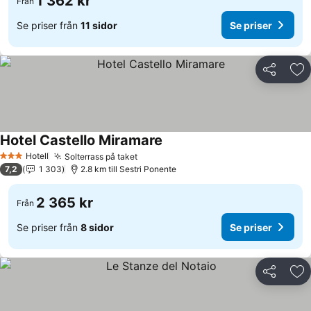
1 362 kr
Från
Se priser från
11 sidor
Se priser
Dela
Läg
Hotel Castello Miramare
Hotell
Solterrass på taket
3 Stjärnor
7,2
1 303
2.8 km till Sestri Ponente
2 365 kr
Från
Se priser från
8 sidor
Se priser
Dela
Läg