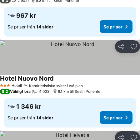
6,3
2 902
5.8 km till Sestri Ponente
967 kr
Från
Se priser från
14 sidor
Se priser
Dela
Läg
Hotel Nuovo Nord
Hotell
Karakteristiska sviter i två plan
3 Stjärnor
8,2
Väldigt bra
4 028
6.1 km till Sestri Ponente
1 346 kr
Från
Se priser från
14 sidor
Se priser