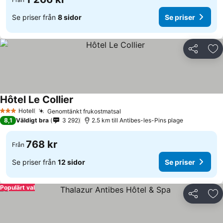
Se priser från
8 sidor
Se priser
Dela
Läg
Hôtel Le Collier
Hotell
Genomtänkt frukostmatsal
3 Stjärnor
8,1
Väldigt bra
3 292
2.5 km till Antibes-les-Pins plage
768 kr
Från
Se priser från
12 sidor
Se priser
Populärt val
Dela
Läg