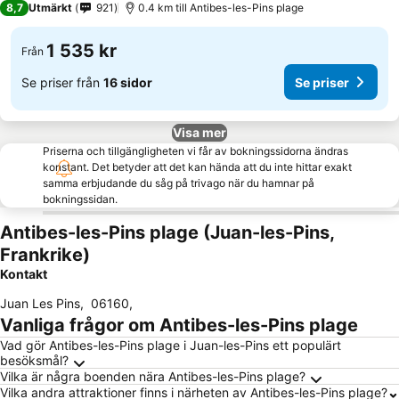
8,7
Utmärkt
921
0.4 km till Antibes-les-Pins plage
1 535 kr
Från
Se priser från
16 sidor
Se priser
Visa mer
Priserna och tillgängligheten vi får av bokningssidorna ändras
konstant. Det betyder att det kan hända att du inte hittar exakt
samma erbjudande du såg på trivago när du hamnar på
bokningssidan.
Antibes-les-Pins plage (Juan-les-Pins,
Frankrike)
Kontakt
Juan Les Pins
,
06160
,
Vanliga frågor om Antibes-les-Pins plage
Vad gör Antibes-les-Pins plage i Juan-les-Pins ett populärt
besöksmål?
Vilka är några boenden nära Antibes-les-Pins plage?
Vilka andra attraktioner finns i närheten av Antibes-les-Pins plage?