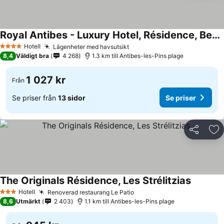
Royal Antibes - Luxury Hotel, Résidence, Beach & Spa
Hotell
Lägenheter med havsutsikt
4 Stjärnor
8,4
Väldigt bra
4 268
1.3 km till Antibes-les-Pins plage
1 027 kr
Från
Se priser från
13 sidor
Se priser
Dela
Läg
The Originals Résidence, Les Strélitzias
Hotell
Renoverad restaurang Le Patio
3 Stjärnor
8,6
Utmärkt
2 403
1.1 km till Antibes-les-Pins plage