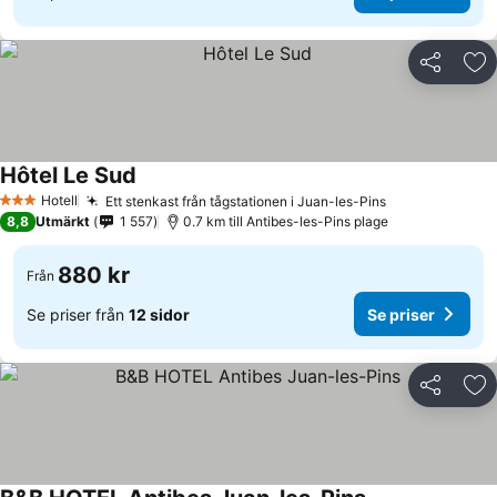
Dela
Läg
Hôtel Le Sud
Hotell
Ett stenkast från tågstationen i Juan-les-Pins
3 Stjärnor
8,8
Utmärkt
1 557
0.7 km till Antibes-les-Pins plage
880 kr
Från
Se priser från
12 sidor
Se priser
Dela
Läg