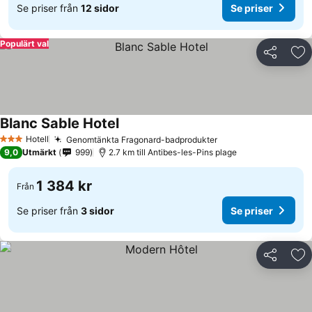
Se priser från
12 sidor
Se priser
Populärt val
Dela
Läg
Blanc Sable Hotel
Hotell
Genomtänkta Fragonard-badprodukter
3 Stjärnor
9,0
Utmärkt
999
2.7 km till Antibes-les-Pins plage
1 384 kr
Från
Se priser från
3 sidor
Se priser
Dela
Läg