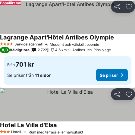
Populärt val
Dela
Läg
Lagrange Apart'Hôtel Antibes Olympie
Servicelägenhet
Modernt och välskött boende
4 Stjärnor
8,0
Väldigt bra
2 722
4.6 km till Antibes-les-Pins plage
701 kr
Från
Se priser från
11 sidor
Se priser
Dela
Läg
Hotel La Villa d'Elsa
Hotell
Rum med terrass eller havsutsikt
3 Stjärnor