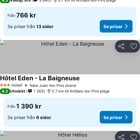
8,3
Väldigt bra
3 640
0.7 km till Antibes-les-Pins plage
766 kr
Från
Se priser från
13 sidor
Se priser
Dela
Läg
Hôtel Eden - La Baigneuse
Hotell
Nära Juan-les-Pins strand
3 Stjärnor
9,2
Utmärkt
1 263
0.7 km till Antibes-les-Pins plage
1 390 kr
Från
Se priser från
6 sidor
Se priser