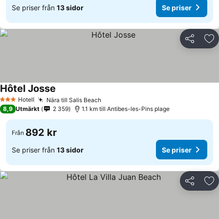
Se priser från
13 sidor
Se priser
Dela
Läg
Hôtel Josse
Hotell
Nära till Salis Beach
3 Stjärnor
8,9
Utmärkt
2 359
1.1 km till Antibes-les-Pins plage
892 kr
Från
Se priser från
13 sidor
Se priser
Dela
Läg