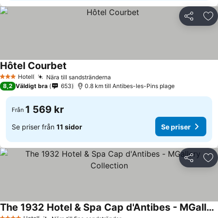
Dela
Läg
Hôtel Courbet
Hotell
Nära till sandstränderna
3 Stjärnor
8,2
Väldigt bra
653
0.8 km till Antibes-les-Pins plage
1 569 kr
Från
Se priser från
11 sidor
Se priser
Dela
Läg
The 1932 Hotel & Spa Cap d'Antibes - MGallery Collection