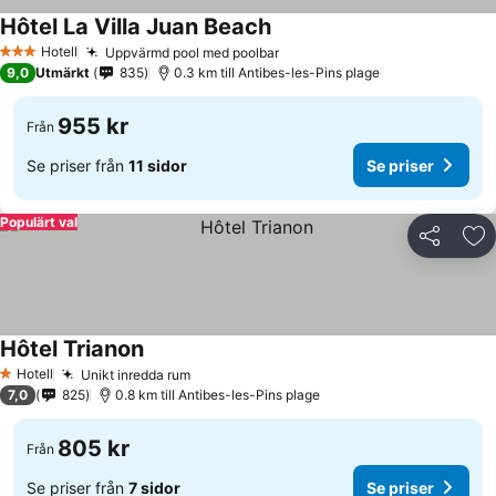
Hôtel La Villa Juan Beach
Hotell
Uppvärmd pool med poolbar
3 Stjärnor
9,0
Utmärkt
835
0.3 km till Antibes-les-Pins plage
955 kr
Från
Se priser från
11 sidor
Se priser
Populärt val
Dela
Läg
Hôtel Trianon
Hotell
Unikt inredda rum
1 Stjärnor
7,0
825
0.8 km till Antibes-les-Pins plage
805 kr
Från
Se priser från
7 sidor
Se priser