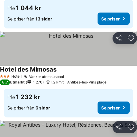
1 044 kr
Från
Se priser från
13 sidor
Se priser
Dela
Läg
Hotel des Mimosas
Hotell
Vacker utomhuspool
3 Stjärnor
8,7
Utmärkt
1 270
1.2 km till Antibes-les-Pins plage
1 232 kr
Från
Se priser från
6 sidor
Se priser
Dela
Läg