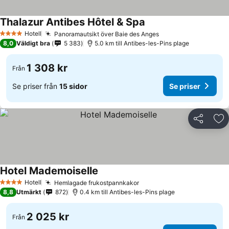
Thalazur Antibes Hôtel & Spa
Hotell
Panoramautsikt över Baie des Anges
4 Stjärnor
8,0
Väldigt bra
5 383
5.0 km till Antibes-les-Pins plage
1 308 kr
Från
Se priser från
15 sidor
Se priser
Dela
Läg
Hotel Mademoiselle
Hotell
Hemlagade frukostpannkakor
4 Stjärnor
8,8
Utmärkt
872
0.4 km till Antibes-les-Pins plage
2 025 kr
Från