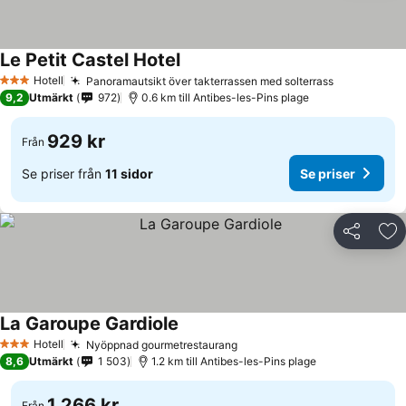
Le Petit Castel Hotel
Hotell
Panoramautsikt över takterrassen med solterrass
3 Stjärnor
9,2
Utmärkt
972
0.6 km till Antibes-les-Pins plage
929 kr
Från
Se priser från
11 sidor
Se priser
Dela
Läg
La Garoupe Gardiole
Hotell
Nyöppnad gourmetrestaurang
3 Stjärnor
8,6
Utmärkt
1 503
1.2 km till Antibes-les-Pins plage
1 266 kr
Från