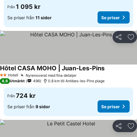
1 095 kr
Från
Se priser från
11 sidor
Se priser
Dela
Läg
Hôtel CASA MOHO | Juan-Les-Pins
Hotell
Nyrenoverat med fina detaljer
2 Stjärnor
8,6
Utmärkt
496
0.8 km till Antibes-les-Pins plage
724 kr
Från
Se priser från
9 sidor
Se priser
Dela
Läg