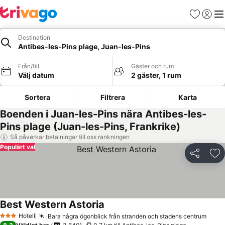
Favoriter
Logga 
Me
Destination
Antibes-les-Pins plage, Juan-les-Pins
Från/till
Gäster och rum
Välj datum
2 gäster, 1 rum
Sortera
Filtrera
Karta
Boenden i Juan-les-Pins nära Antibes-les-
Pins plage (Juan-les-Pins, Frankrike)
Så påverkar betalningar till oss rankningen
Populärt val
Dela
Läg
Best Western Astoria
Hotell
Bara några ögonblick från stranden och stadens centrum
3 Stjärnor