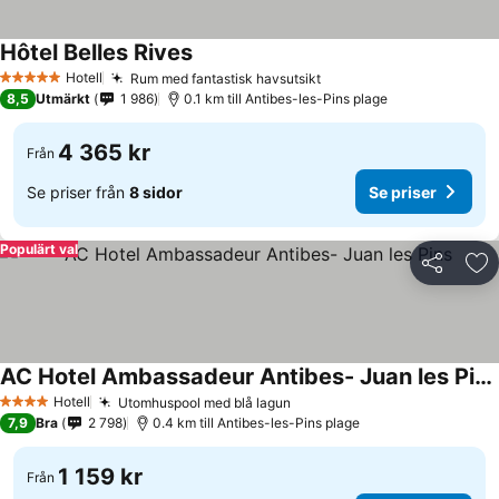
Hôtel Belles Rives
Hotell
Rum med fantastisk havsutsikt
5 Stjärnor
8,5
Utmärkt
1 986
0.1 km till Antibes-les-Pins plage
4 365 kr
Från
Se priser från
8 sidor
Se priser
Populärt val
Dela
Läg
AC Hotel Ambassadeur Antibes- Juan les Pins
Hotell
Utomhuspool med blå lagun
4 Stjärnor
7,9
Bra
2 798
0.4 km till Antibes-les-Pins plage
1 159 kr
Från