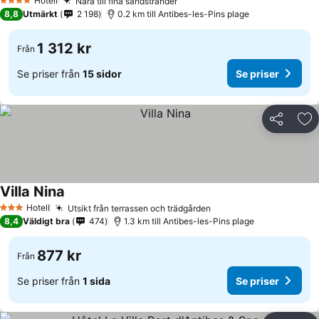
Hotell
Nära till fina sandstränder
4 Stjärnor
8,8
Utmärkt
2 198
0.2 km till Antibes-les-Pins plage
1 312 kr
Från
Se priser från
15 sidor
Se priser
Dela
Läg
Villa Nina
Hotell
Utsikt från terrassen och trädgården
3 Stjärnor
8,4
Väldigt bra
474
1.3 km till Antibes-les-Pins plage
877 kr
Från
Se priser från
1 sida
Se priser