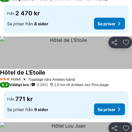
2 470 kr
Från
Se priser från
8 sidor
Se priser
Dela
Läg
Hôtel de L'Etoile
Hotell
Toppläge nära Antibes hjärta
3 Stjärnor
8,3
Väldigt bra
3 241
2.0 km till Antibes-les-Pins plage
771 kr
Från
Se priser från
9 sidor
Se priser
Dela
Läg