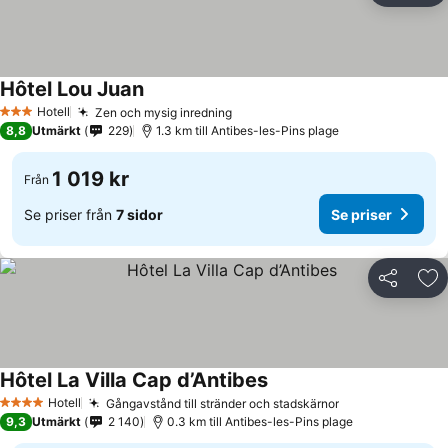
Hôtel Lou Juan
Hotell
Zen och mysig inredning
3 Stjärnor
8,8
Utmärkt
229
1.3 km till Antibes-les-Pins plage
1 019 kr
Från
Se priser från
7 sidor
Se priser
Dela
Läg
Hôtel La Villa Cap d’Antibes
Hotell
Gångavstånd till stränder och stadskärnor
4 Stjärnor
9,3
Utmärkt
2 140
0.3 km till Antibes-les-Pins plage