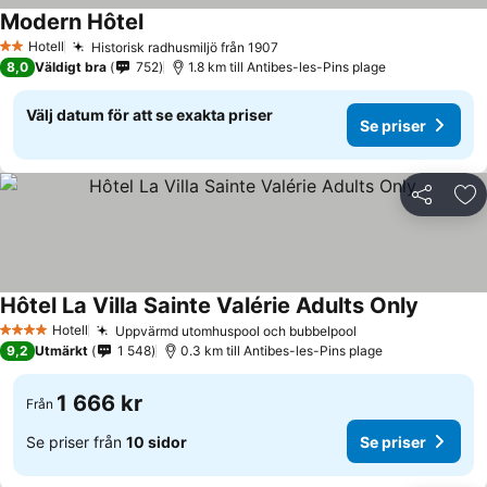
Modern Hôtel
Hotell
Historisk radhusmiljö från 1907
2 Stjärnor
8,0
Väldigt bra
752
1.8 km till Antibes-les-Pins plage
Välj datum för att se exakta priser
Se priser
Dela
Läg
Hôtel La Villa Sainte Valérie Adults Only
Hotell
Uppvärmd utomhuspool och bubbelpool
4 Stjärnor
9,2
Utmärkt
1 548
0.3 km till Antibes-les-Pins plage
1 666 kr
Från
Se priser från
10 sidor
Se priser