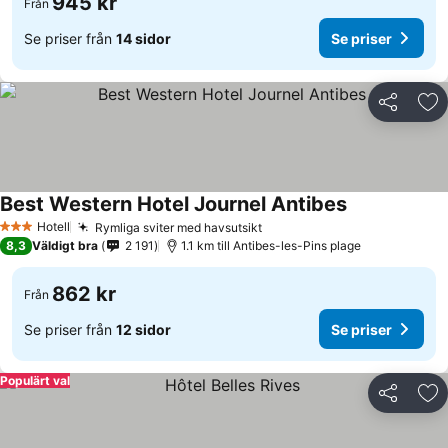
945 kr
Från
Se priser från
14 sidor
Se priser
Dela
Läg
Best Western Hotel Journel Antibes
Hotell
Rymliga sviter med havsutsikt
3 Stjärnor
8,3
Väldigt bra
2 191
1.1 km till Antibes-les-Pins plage
862 kr
Från
Se priser från
12 sidor
Se priser
Populärt val
Dela
Läg