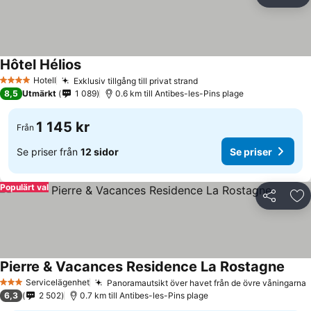
Dela
Läg
Hôtel Hélios
Hotell
Exklusiv tillgång till privat strand
4 Stjärnor
8,5
Utmärkt
1 089
0.6 km till Antibes-les-Pins plage
1 145 kr
Från
Se priser från
12 sidor
Se priser
Populärt val
Dela
Läg
Pierre & Vacances Residence La Rostagne
Servicelägenhet
Panoramautsikt över havet från de övre våningarna
3 Stjärnor
6,3
2 502
0.7 km till Antibes-les-Pins plage