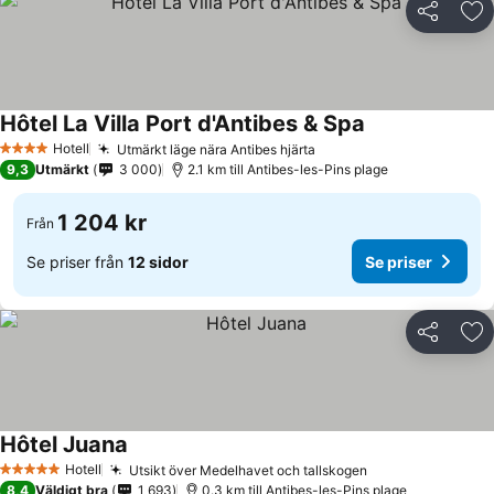
Dela
Läg
Hôtel La Villa Port d'Antibes & Spa
Hotell
Utmärkt läge nära Antibes hjärta
4 Stjärnor
9,3
Utmärkt
3 000
2.1 km till Antibes-les-Pins plage
1 204 kr
Från
Se priser från
12 sidor
Se priser
Dela
Läg
Hôtel Juana
Hotell
Utsikt över Medelhavet och tallskogen
5 Stjärnor
8,4
Väldigt bra
1 693
0.3 km till Antibes-les-Pins plage