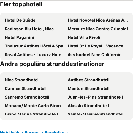
Fler topphotell
Hotel De Suède
Hotel Novotel Nice Arénas Aéroport
Radisson Blu Hotel, Nice
Mercure Nice Centre Grimaldi
Hotel Paganini
Hotel Villa Rivoli
Thalazur Antibes Hôtel & Spa
Hôtel 3* Le Royal - Vacances Bleues
Royal Antibes - Luxury Hotel, Résidence, Beach & Spa
ibis budget Nice Californie Lenval
Andra populära stranddestinationer
Hôtel & Appartements Monsigny
Albert 1er
Ibis Styles Nice Centre Gare
Hotel Aston La Scala
Nice Strandhotell
Antibes Strandhotell
Le Windsor, Jungle Art Hotel
Westminster Hotel & Spa Nice
Cannes Strandhotell
Menton Strandhotell
Hôtel Bahia
ibis Nice Centre Gare
Sanremo Strandhotell
Juan-les-Pins Strandhotell
Hotel Beau Rivage
Hôtel Belle Meunière
Monaco/ Monte Carlo Strandhotell
Alassio Strandhotell
Le Méridien Nice
Splendid Hotel & Spa Nice
Diano Marina Strandhotell
Sainte-Maxime Strandhotell
Mercure Nice Promenade Des Anglais
Hotel La Villa Nice Promenade
Villefranche sur Mer Strandhotell
Fréjus Strandhotell
Hôtel Bristol
Best Western Plus Hotel Massena Nice
Saint-Raphaël Strandhotell
Cagnes-sur-Mer Strandhotell
Hotel Nice Riviera
Hotel Busby
Hotellsök
Europa
Frankrike