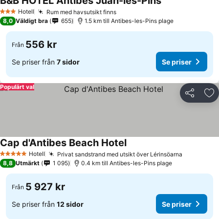
B&B HOTEL Antibes Juan-les-Pins
Hotell
Rum med havsutsikt finns
3 Stjärnor
8,0
Väldigt bra
655
1.5 km till Antibes-les-Pins plage
556 kr
Från
Se priser från
7 sidor
Se priser
Populärt val
Dela
Läg
Cap d'Antibes Beach Hotel
Hotell
Privat sandstrand med utsikt över Lérinsöarna
5 Stjärnor
8,8
Utmärkt
1 095
0.4 km till Antibes-les-Pins plage
5 927 kr
Från
Se priser från
12 sidor
Se priser