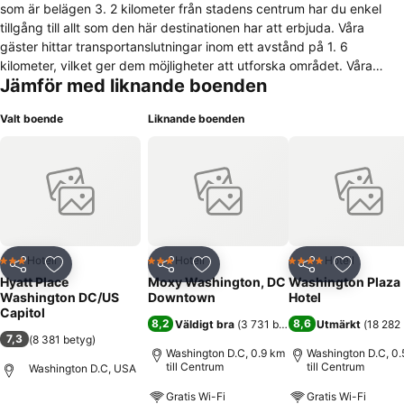
som är belägen 3. 2 kilometer från stadens centrum har du enkel
tillgång till allt som den här destinationen har att erbjuda. Våra
gäster hittar transportanslutningar inom ett avstånd på 1. 6
kilometer, vilket ger dem möjligheter att utforska området. Våra
Jämför med liknande boenden
besökare har 8. 0 kilometer till flygplatsen. Det totala antalet rum på
Hyatt Place Washington Dc/Us Capito är 200. Fast och trådlöst
Valt boende
Liknande boenden
internet tillhandahålls. Den dygnet-runt-öppna receptionen bidrar till
trivsel för de som bor på denna anläggning. Babysängar
tillhandahålls inte på Hyatt Place Washington Dc/Us Capito. Detta
boende tillåter inte husdjur. Det finns parkeringsplatser. Gäster som
bor på Hyatt Place Washington Dc/Us Capito kan med fördel
använda sig av transfertjänsten till flygplatsen. Affärsresenärer
kommer att uppskatta affärsfaciliteterna som erbjuds på detta
boende och som passar för olika slags evenemang Hyatt Place
Hotell
Hotell
Hotell
3 Stjärnor
3 Stjärnor
4 Stjärnor
Dela
Lägg till i Mina Favoriter
Dela
Lägg till i Mina Favoriter
Dela
Lägg till
Washington Dc/Us Capito erbjuder en mängd olika matupplevelser.
Hyatt Place
Moxy Washington, DC
Washington Plaza
De som bor på denna anläggning kan njuta av smakfulla måltider
Washington DC/US
Downtown
Hotel
som serveras i dess restaurang. Detta boende kan ta ut en avgift för
Capitol
8,2
8,6
Väldigt bra
(
3 731 betyg
)
Utmärkt
(
18 282
vissa av dessa tjänster.
7,3
(
8 381 betyg
)
Washington D.C, 0.9 km
Washington D.C, 0.
till Centrum
till Centrum
Washington D.C, USA
Gratis Wi-Fi
Gratis Wi-Fi