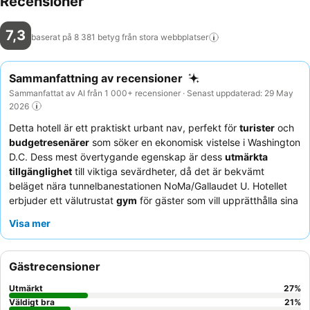
Recensioner
7,3
baserat på 8 381 betyg från stora
webbplatser
Sammanfattning av recensioner
Sammanfattat av AI från 1 000+ recensioner · Senast uppdaterad: 29 May
2026
Detta hotell är ett praktiskt urbant nav, perfekt för
turister
och
budgetresenärer
som söker en ekonomisk vistelse i Washington
D.C. Dess mest övertygande egenskap är dess
utmärkta
tillgänglighet
till viktiga sevärdheter, då det är bekvämt
beläget nära tunnelbanestationen NoMa/Gallaudet U. Hotellet
erbjuder ett välutrustat
gym
för gäster som vill upprätthålla sina
rutiner. Gästerna berömmer konsekvent den
vänliga,
Visa mer
välkomnande och exceptionellt hjälpsamma personalen
, och
den kostnadsfria
frukostbuffén
får höga betyg för sin variation
och kvalitet. För dem som prioriterar utsikt rekommenderas att
Gästrecensioner
begära ett
högre våningsplan
.
Utmärkt
27
%
Väldigt bra
21
%