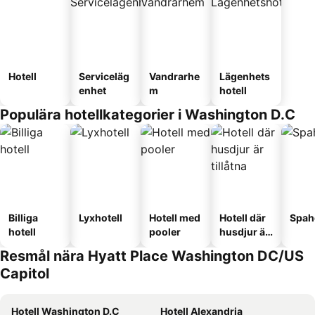
Hotell
Serviceläg
Vandrarhe
Lägenhets
enhet
m
hotell
Populära hotellkategorier i Washington D.C
Billiga
Lyxhotell
Hotell med
Hotell där
Spah
hotell
pooler
husdjur är
tillåtna
Resmål nära Hyatt Place Washington DC/US
Capitol
Hotell Washington D.C
Hotell Alexandria