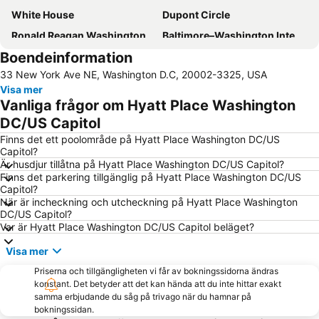
White House
Dupont Circle
Ronald Reagan Washington National Airport
Baltimore–Washington International Airport
Boendeinformation
Washington DC Hop-On-Hop-Off Open-Top Double-Decker Bus Tour
Arlington National Cemetery
33 New York Ave NE, Washington D.C, 20002-3325, USA
Chinatown
Smithsonian National Museum of Natural History
Visa mer
Arthur M Sackler Gallery
Nationals Park
Vanliga frågor om Hyatt Place Washington
Arlington Memorial Bridge
Pentagon Memorial
DC/US Capitol
Smithsonian National Air and Space Museum - Stephen F Udvar-Hazy Center
Finns det ett poolområde på Hyatt Place Washington DC/US
Capitol?
Är husdjur tillåtna på Hyatt Place Washington DC/US Capitol?
Finns det parkering tillgänglig på Hyatt Place Washington DC/US
Capitol?
När är incheckning och utcheckning på Hyatt Place Washington
DC/US Capitol?
Var är Hyatt Place Washington DC/US Capitol beläget?
Visa mer
Priserna och tillgängligheten vi får av bokningssidorna ändras
konstant. Det betyder att det kan hända att du inte hittar exakt
samma erbjudande du såg på trivago när du hamnar på
bokningssidan.