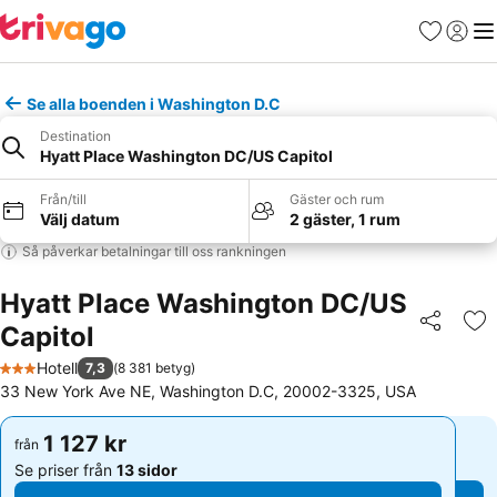
Favoriter
Logga 
Me
Se alla boenden i Washington D.C
Destination
Hyatt Place Washington DC/US Capitol
Från/till
Gäster och rum
Välj datum
2 gäster, 1 rum
Så påverkar betalningar till oss rankningen
Hyatt Place Washington DC/US
Capitol
Dela
Läg
Hotell
7,3
(
8 381 betyg
)
3 Stjärnor
33 New York Ave NE, Washington D.C, 20002-3325, USA
1 127 kr
1 127 kr
från
från
Se priser från
13 sidor
Se priser från
13 sidor