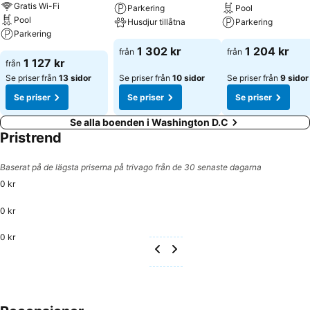
Gratis Wi-Fi
Parkering
Pool
Pool
Husdjur tillåtna
Parkering
Parkering
1 302 kr
1 204 kr
från
från
1 127 kr
från
Se priser från
13 sidor
Se priser från
10 sidor
Se priser från
9 sidor
Se priser
Se priser
Se priser
Se alla boenden i Washington D.C
Pristrend
Baserat på de lägsta priserna på trivago från de 30 senaste dagarna
0 kr
0 kr
0 kr