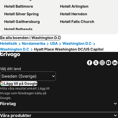
Hotell Baltimore
Hotell Arlington
Hotell Silver Spring
Hotell Herndon
Hotell Gaithersburg
Hotell Falls Church
Hotell Bethesda
Se alla boenden i Washington D.C
Hotellsök
Nordamerika
USA
Washington D.C
Washington D.C
Hyatt Place Washington DC/US Capitol
Facebook
Twitter
Insta
Yo
Välj ditt land
Lägg till på Google
Hitta våra resultat enkelt: Lägg till
trivago som föredragen källa på
Google.
Företag
Våra produkter