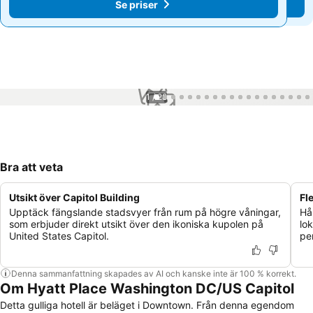
Se priser
Se priser
1 / 28
Bra att veta
Utsikt över Capitol Building
Fl
Upptäck fängslande stadsvyer från rum på högre våningar,
Hål
som erbjuder direkt utsikt över den ikoniska kupolen på
lo
United States Capitol.
pe
Denna sammanfattning skapades av AI och kanske inte är 100 % korrekt.
Om Hyatt Place Washington DC/US Capitol
Detta gulliga hotell är beläget i Downtown. Från denna egendom