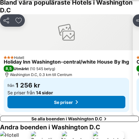
Bland våra populäraste Hotels i Washington
D.C
Dela
Lägg till i Mina Favoriter
D
Hotell
3 Stjärnor
3
Holiday Inn Washington-central/white House By Ihg
8,5
Utmärkt
(
10 545 betyg
)
Washington D.C, 0.3 km till Centrum
1 256 kr
från
Se priser från
14 sidor
Se priser
Se alla boenden i Washington D.C
Andra boenden i Washington D.C