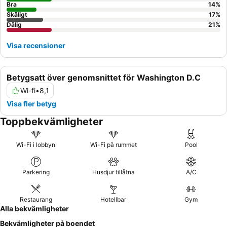
Bra
14
%
Skäligt
17
%
Dålig
21
%
Visa recensioner
Betygsatt över genomsnittet för Washington D.C
Wi-fi
•
8,1
Visa fler betyg
Toppbekvämligheter
Wi-Fi i lobbyn
Wi-Fi på rummet
Pool
Parkering
Husdjur tillåtna
A/C
Restaurang
Hotellbar
Gym
Alla bekvämligheter
Bekvämligheter på boendet