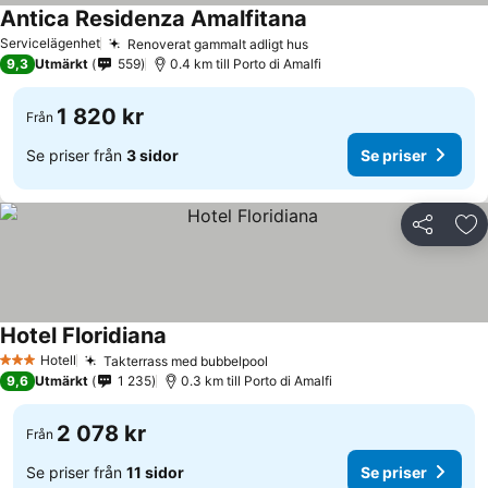
Antica Residenza Amalfitana
Servicelägenhet
Renoverat gammalt adligt hus
9,3
Utmärkt
559
0.4 km till Porto di Amalfi
1 820 kr
Från
Se priser från
3 sidor
Se priser
Dela
Läg
Hotel Floridiana
Hotell
Takterrass med bubbelpool
3 Stjärnor
9,6
Utmärkt
1 235
0.3 km till Porto di Amalfi
2 078 kr
Från
Se priser från
11 sidor
Se priser