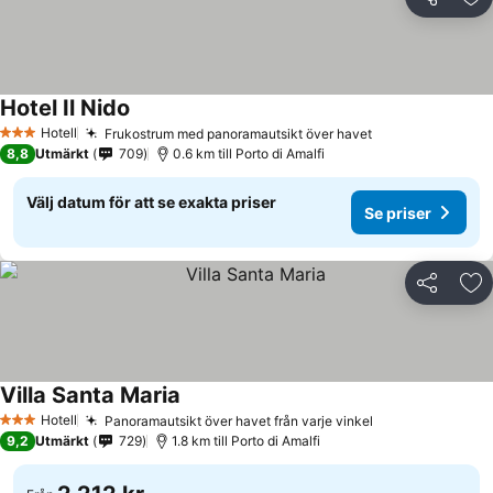
Dela
Läg
Hotel Il Nido
Hotell
Frukostrum med panoramautsikt över havet
3 Stjärnor
8,8
Utmärkt
709
0.6 km till Porto di Amalfi
Välj datum för att se exakta priser
Se priser
Dela
Läg
Villa Santa Maria
Hotell
Panoramautsikt över havet från varje vinkel
3 Stjärnor
9,2
Utmärkt
729
1.8 km till Porto di Amalfi