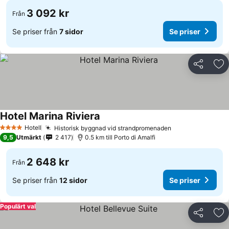
3 092 kr
Från
Se priser från
7 sidor
Se priser
Dela
Läg
Hotel Marina Riviera
Hotell
Historisk byggnad vid strandpromenaden
4 Stjärnor
9,5
Utmärkt
2 417
0.5 km till Porto di Amalfi
2 648 kr
Från
Se priser från
12 sidor
Se priser
Populärt val
Dela
Läg