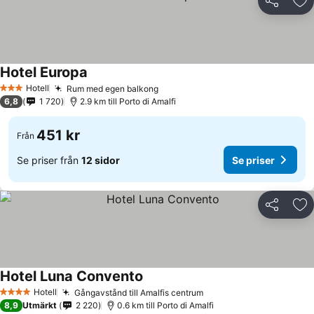
Dela
Läg
Hotel Europa
Hotell
Rum med egen balkong
3 Stjärnor
6,8
1 720
2.9 km till Porto di Amalfi
451 kr
Från
Se priser från
12 sidor
Se priser
Dela
Läg
Hotel Luna Convento
Hotell
Gångavstånd till Amalfis centrum
4 Stjärnor
8,9
Utmärkt
2 220
0.6 km till Porto di Amalfi