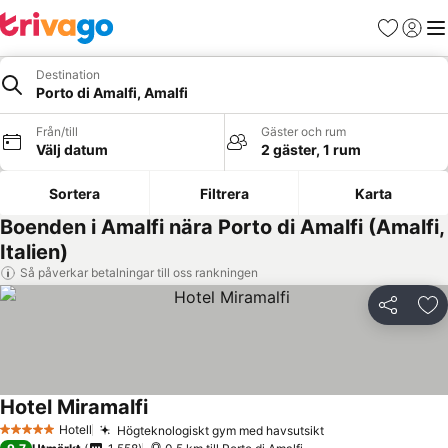
Favoriter
Logga 
Me
Destination
Porto di Amalfi, Amalfi
Från/till
Gäster och rum
Välj datum
2 gäster, 1 rum
Sortera
Filtrera
Karta
Boenden i Amalfi nära Porto di Amalfi (Amalfi,
Italien)
Så påverkar betalningar till oss rankningen
Dela
Läg
Hotel Miramalfi
Hotell
Högteknologiskt gym med havsutsikt
5 Stjärnor