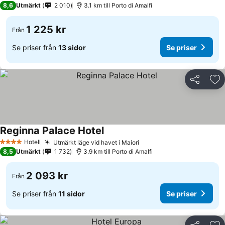
8,6
Utmärkt
2 010
3.1 km till Porto di Amalfi
1 225 kr
Från
Se priser från
13 sidor
Se priser
Dela
Läg
Reginna Palace Hotel
Hotell
Utmärkt läge vid havet i Maiori
4 Stjärnor
8,5
Utmärkt
1 732
3.9 km till Porto di Amalfi
2 093 kr
Från
Se priser från
11 sidor
Se priser