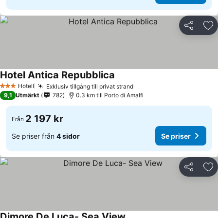
Dela
Läg
Hotel Antica Repubblica
Hotell
Exklusiv tillgång till privat strand
3 Stjärnor
9,1
Utmärkt
782
0.3 km till Porto di Amalfi
2 197 kr
Från
Se priser från
4 sidor
Se priser
Dela
Läg
Dimore De Luca- Sea View