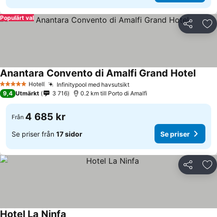
Populärt val
Dela
Läg
Anantara Convento di Amalfi Grand Hotel
Hotell
Infinitypool med havsutsikt
5 Stjärnor
9,4
Utmärkt
3 716
0.2 km till Porto di Amalfi
4 685 kr
Från
Se priser från
17 sidor
Se priser
Dela
Läg
Hotel La Ninfa