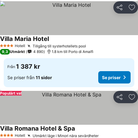
Dela
Läg
Villa Maria Hotel
Hotell
Tillgång till systerhotellets pool
4 Stjärnor
9,3
Utmärkt
4 890
1.8 km till Porto di Amalfi
1 387 kr
Från
Se priser från
11 sidor
Se priser
Populärt val
Dela
Läg
Villa Romana Hotel & Spa
Hotell
Utmärkt läge i Minori nära sevärdheter
4 Stjärnor