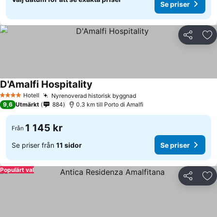
Se priser
Dela
Läg
D'Amalfi Hospitality
Hotell
Nyrenoverad historisk byggnad
4 Stjärnor
9,6
Utmärkt
884
0.3 km till Porto di Amalfi
1 145 kr
Från
Se priser från
11 sidor
Se priser
Populärt val
Dela
Läg