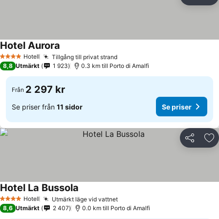
Dela
Läg
Hotel Aurora
Hotell
Tillgång till privat strand
4 Stjärnor
8,8
Utmärkt
1 923
0.3 km till Porto di Amalfi
2 297 kr
Från
Se priser från
11 sidor
Se priser
Dela
Läg
Hotel La Bussola
Hotell
Utmärkt läge vid vattnet
4 Stjärnor
8,6
Utmärkt
2 407
0.0 km till Porto di Amalfi