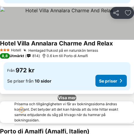
Dela
Läg
Hotel Villa Annalara Charme And Relax
Hotell
Hemlagad frukost på en naturskön terrass
3 Stjärnor
8,8
Utmärkt
814
0.6 km till Porto di Amalfi
972 kr
Från
Se priser från
10 sidor
Se priser
Visa mer
Priserna och tillgängligheten vi får av bokningssidorna ändras
konstant. Det betyder att det kan hända att du inte hittar exakt
samma erbjudande du såg på trivago när du hamnar på
bokningssidan.
Porto di Amalfi (Amalfi, Italien)