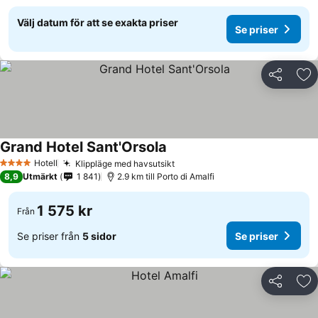
Välj datum för att se exakta priser
Se priser
Dela
Läg
Grand Hotel Sant'Orsola
Hotell
Klippläge med havsutsikt
4 Stjärnor
8,9
Utmärkt
1 841
2.9 km till Porto di Amalfi
1 575 kr
Från
Se priser från
5 sidor
Se priser
Dela
Läg