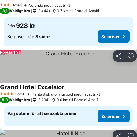
Hotell
Veranda med havsutsikt
3 Stjärnor
8,1
Väldigt bra
2 444
0.7 km till Porto di Amalfi
928 kr
Från
Se priser från
8 sidor
Se priser
Populärt val
Dela
Läg
Grand Hotel Excelsior
Hotell
Fantastisk utomhuspool med havsutsikt
4 Stjärnor
8,3
Väldigt bra
3 294
0.6 km till Porto di Amalfi
Välj datum för att se exakta priser
Se priser