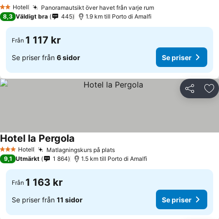
Hotell
Panoramautsikt över havet från varje rum
2 Stjärnor
8,3
Väldigt bra
445
1.9 km till Porto di Amalfi
1 117 kr
Från
Se priser från
6 sidor
Se priser
Dela
Läg
Hotel la Pergola
Hotell
Matlagningskurs på plats
3 Stjärnor
9,1
Utmärkt
1 864
1.5 km till Porto di Amalfi
1 163 kr
Från
Se priser från
11 sidor
Se priser