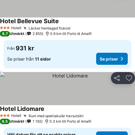
Hotel Bellevue Suite
Hotell
Läcker hemlagad frukost
3 Stjärnor
8,7
Utmärkt
2 855
0.9 km till Porto di Amalfi
931 kr
Från
Se priser från
11 sidor
Se priser
Dela
Läg
Hotel Lidomare
Hotell
Rum med spektakulär havsutsikt
3 Stjärnor
8,5
Utmärkt
1 192
0.3 km till Porto di Amalfi
Välj datum för att se exakta priser