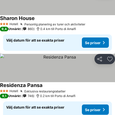
Sharon House
Hotell
Personlig planering av turer och aktiviteter
3 Stjärnor
9,4
Utmärkt
860
0.4 km till Porto di Amalfi
Välj datum för att se exakta priser
Se priser
Dela
Läg
Residenza Pansa
Hotell
Exklusiva restaurangrabatter
3 Stjärnor
9,1
Utmärkt
746
0.2 km till Porto di Amalfi
Välj datum för att se exakta priser
Se priser