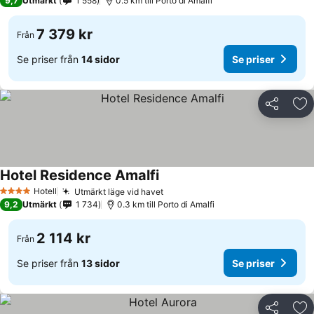
9,7
Utmärkt
1 558
0.5 km till Porto di Amalfi
7 379 kr
Från
Se priser från
14 sidor
Se priser
Dela
Läg
Hotel Residence Amalfi
Hotell
Utmärkt läge vid havet
4 Stjärnor
9,2
Utmärkt
1 734
0.3 km till Porto di Amalfi
2 114 kr
Från
Se priser från
13 sidor
Se priser