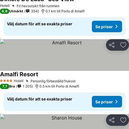
Hotell
Fri havsutsikt från rummen
8,6
Utmärkt
354
0.1 km till Porto di Amalfi
Välj datum för att se exakta priser
Se priser
Dela
Läg
Amalfi Resort
Hotell
Personlig förbeställd frukost
4 Stjärnor
7,7
Bra
1 205
0.5 km till Porto di Amalfi
Välj datum för att se exakta priser
Se priser
Dela
Läg