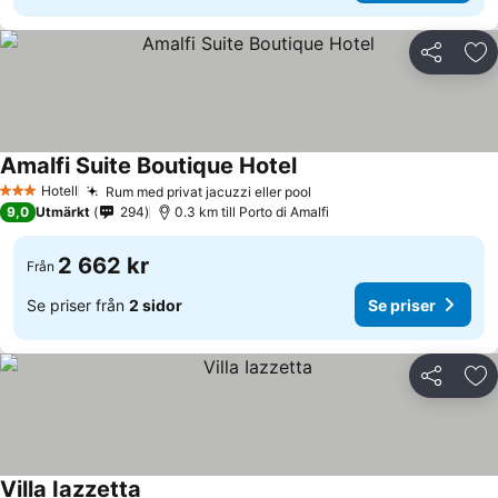
Dela
Läg
Amalfi Suite Boutique Hotel
Hotell
Rum med privat jacuzzi eller pool
3 Stjärnor
9,0
Utmärkt
294
0.3 km till Porto di Amalfi
2 662 kr
Från
Se priser från
2 sidor
Se priser
Dela
Läg
Villa Iazzetta