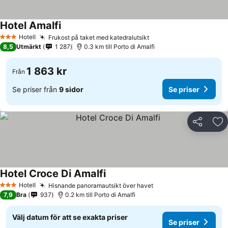
Hotel Amalfi
Hotell
Frukost på taket med katedralutsikt
3 Stjärnor
8,5
Utmärkt
1 287
0.3 km till Porto di Amalfi
1 863 kr
Från
Se priser från
9 sidor
Se priser
Dela
Läg
Hotel Croce Di Amalfi
Hotell
Hisnande panoramautsikt över havet
3 Stjärnor
7,9
Bra
937
0.2 km till Porto di Amalfi
Välj datum för att se exakta priser
Se priser