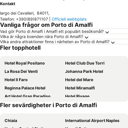
Kontakt
largo dei Cavalieri
,
84011
,
Telefon
:
+390(89)871107
|
Officiell webbplats
Vanliga frågor om Porto di Amalfi
Vad gör Porto di Amalfi i Amalfi ett populärt besöksmål?
Vilka är några boenden nära Porto di Amalfi?
Vilka andra attraktioner finns i närheten av Porto di Amalfi?
Fler topphotell
Hotel Royal Positano
Hotel Club Due Torri
La Rosa Dei Venti
Johanna Park Hotel
Hotel Il Faro
Hotel del Mare
Reginna Palace Hotel
Hotel Miramalfi
Art Hotel Gran Paradiso
Hotel Rivage
Fler sevärdigheter i Porto di Amalfi
Hotel Bellevue Suite
Hotel La Vue d'Or
Grand Hotel Excelsior
Hotel Mary
Chiaia
International Airport Naples
Ravello Art Hotel Marmorata
Hotel Eden