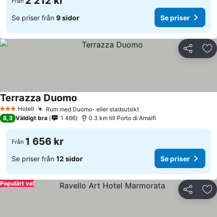
2 212 kr
Från
Se priser från
9 sidor
Se priser
Dela
Läg
Terrazza Duomo
Hotell
Rum med Duomo- eller stadsutsikt
3 Stjärnor
8,3
Väldigt bra
1 466
0.3 km till Porto di Amalfi
1 656 kr
Från
Se priser från
12 sidor
Se priser
Populärt val
Dela
Läg