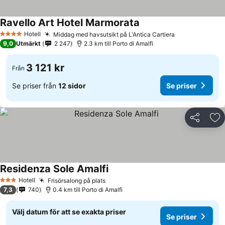
Ravello Art Hotel Marmorata
Hotell
Middag med havsutsikt på L'Antica Cartiera
4 Stjärnor
9,0
Utmärkt
2 247
2.3 km till Porto di Amalfi
3 121 kr
Från
Se priser från
12 sidor
Se priser
Dela
Läg
Residenza Sole Amalfi
Hotell
Frisörsalong på plats
3 Stjärnor
7,3
740
0.4 km till Porto di Amalfi
Välj datum för att se exakta priser
Se priser