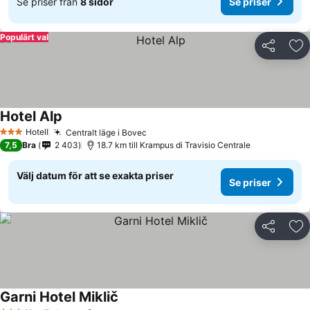
Se priser från
8 sidor
Se priser
Populärt val
Dela
Läg
Hotel Alp
Se priser
Hotell
Centralt läge i Bovec
Se priser
3 Stjärnor
7,5
Bra
2 403
18.7 km till Krampus di Travisio Centrale
Välj datum för att se exakta priser
Se priser
Dela
Läg
Garni Hotel Miklič
Se priser