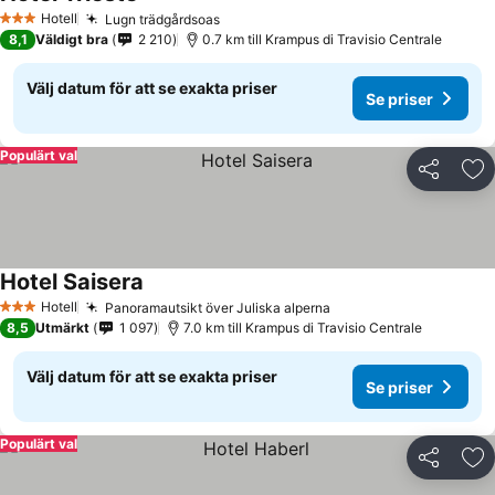
Se priser
Hotell
Lugn trädgårdsoas
Se priser
3 Stjärnor
8,1
Väldigt bra
2 210
0.7 km till Krampus di Travisio Centrale
Välj datum för att se exakta priser
Se priser
Populärt val
Dela
Läg
Hotel Saisera
Se priser
Hotell
Panoramautsikt över Juliska alperna
Se priser
3 Stjärnor
8,5
Utmärkt
1 097
7.0 km till Krampus di Travisio Centrale
Välj datum för att se exakta priser
Se priser
Populärt val
Dela
Läg