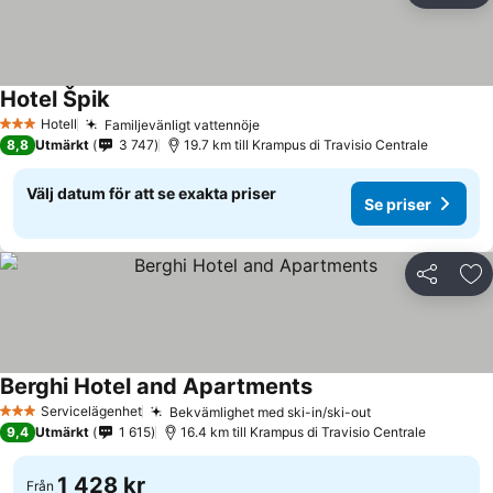
Hotel Špik
Se priser
Hotell
Familjevänligt vattennöje
Se priser
3 Stjärnor
8,8
Utmärkt
3 747
19.7 km till Krampus di Travisio Centrale
Välj datum för att se exakta priser
Se priser
Dela
Läg
Berghi Hotel and Apartments
Se priser
Servicelägenhet
Bekvämlighet med ski-in/ski-out
Se priser
3 Stjärnor
9,4
Utmärkt
1 615
16.4 km till Krampus di Travisio Centrale
1 428 kr
Från