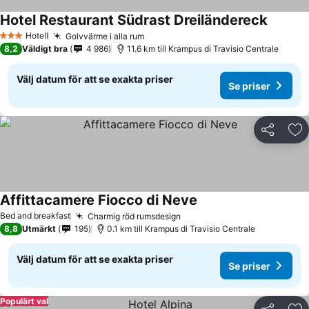
Hotel Restaurant Südrast Dreiländereck
Se prise
Hotell
Golvvärme i alla rum
Se priser
3 Stjärnor
8,2
Väldigt bra
4 986
11.6 km till Krampus di Travisio Centrale
Välj datum för att se exakta priser
Se priser
Dela
Läg
Affittacamere Fiocco di Neve
Se priser
Bed and breakfast
Charmig röd rumsdesign
Se priser
8,8
Utmärkt
195
0.1 km till Krampus di Travisio Centrale
Välj datum för att se exakta priser
Se priser
Populärt val