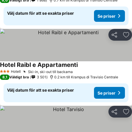
8,0
Väldigt bra
1 868
0.7 km till Krampus di Travisio Centrale
Välj datum för att se exakta priser
Se priser
Dela
Läg
Hotel Raibl e Appartamenti
Se priser
Hotell
Ski-in, ski-out till backarna
Se priser
3 Stjärnor
8,1
Väldigt bra
3 501
0.2 km till Krampus di Travisio Centrale
Välj datum för att se exakta priser
Se priser
Dela
Läg