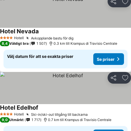
Dela
Läg
Hotel Nevada
Se priser
Hotell
Avkopplande bastu för dig
Se priser
4 Stjärnor
8,4
Väldigt bra
1 507
0.3 km till Krampus di Travisio Centrale
Välj datum för att se exakta priser
Se priser
Dela
Läg
Hotel Edelhof
Se priser
Hotell
Ski-in/ski-out tillgång till backarna
Se priser
4 Stjärnor
9,0
Utmärkt
1 717
0.7 km till Krampus di Travisio Centrale