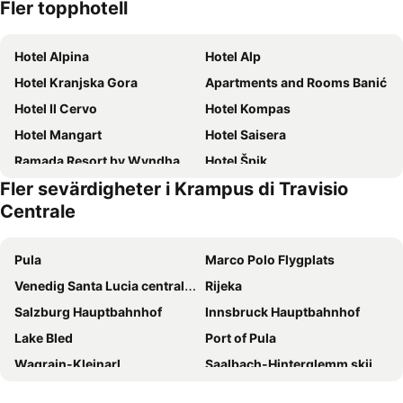
Fler topphotell
Hotel Alpina
Hotel Alp
Hotel Kranjska Gora
Apartments and Rooms Banić
Hotel Il Cervo
Hotel Kompas
Hotel Mangart
Hotel Saisera
Ramada Resort by Wyndham Kranjska Gora
Hotel Špik
Fler sevärdigheter i Krampus di Travisio
Garni Hotel Miklič
Ramada Hotel & Suites by Wyndham Kranjska Gora
Centrale
Hotel Vandot
Pension Waldkrieber
Hotel Restaurant Südrast Dreiländereck
Hotel Sanje ob Soči ***/****
Pula
Marco Polo Flygplats
Hotel Kotnik Superior
Hotel Valle Verde - Rent Ski & Bike
Venedig Santa Lucia centralstation
Rijeka
Hotel Raibl e Appartamenti
Hotel Vital Bad Bleiberg
Salzburg Hauptbahnhof
Innsbruck Hauptbahnhof
Hotel Trieste
Wallner - Hotel & Wirt
Lake Bled
Port of Pula
Boutique Hotel Dobra Vila Bovec
Hotel Lipa
Wagrain-Kleinarl
Saalbach-Hinterglemm skiing area
House Neza
Hotel Marko
Lago di Braies
Gletscher Hintertux
4* Vivea Hotel Bad Bleiberg
Forte Family Village