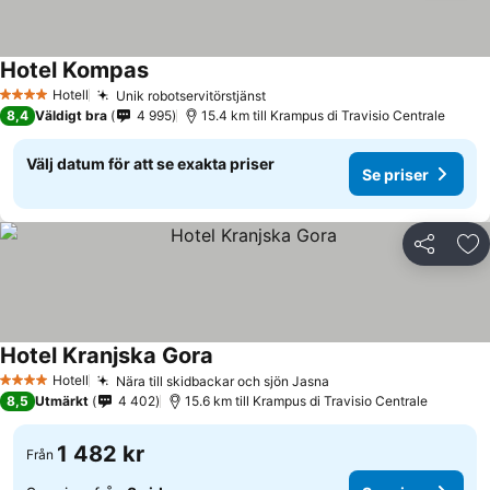
Hotel Kompas
Se priser
Hotell
Unik robotservitörstjänst
Se priser
4 Stjärnor
8,4
Väldigt bra
4 995
15.4 km till Krampus di Travisio Centrale
Välj datum för att se exakta priser
Se priser
Dela
Läg
Hotel Kranjska Gora
Se priser
Hotell
Nära till skidbackar och sjön Jasna
Se priser
4 Stjärnor
8,5
Utmärkt
4 402
15.6 km till Krampus di Travisio Centrale
1 482 kr
Från