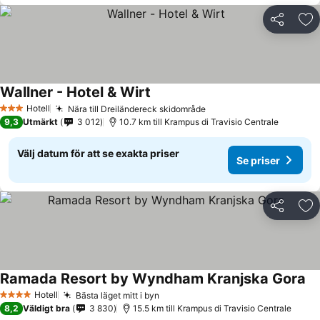
Dela
Läg
Wallner - Hotel & Wirt
Se priser
Hotell
Nära till Dreiländereck skidområde
Se priser
3 Stjärnor
9,3
Utmärkt
3 012
10.7 km till Krampus di Travisio Centrale
Välj datum för att se exakta priser
Se priser
Dela
Läg
Ramada Resort by Wyndham Kranjska Gora
Se
Hotell
Bästa läget mitt i byn
Se priser
4 Stjärnor
8,2
Väldigt bra
3 830
15.5 km till Krampus di Travisio Centrale