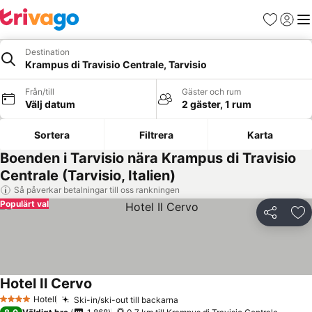
Favoriter
Logga 
Me
Destination
Krampus di Travisio Centrale, Tarvisio
Från/till
Gäster och rum
Välj datum
2 gäster, 1 rum
Sortera
Filtrera
Karta
Boenden i Tarvisio nära Krampus di Travisio
Centrale (Tarvisio, Italien)
Så påverkar betalningar till oss rankningen
Populärt val
Dela
Läg
Hotel Il Cervo
Se priser
Hotell
Ski-in/ski-out till backarna
Se priser
4 Stjärnor