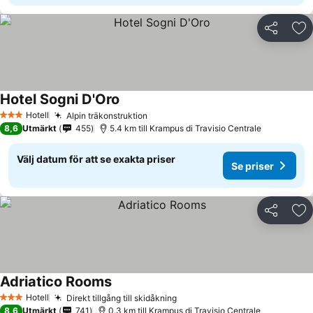
Dela
Läg
Hotel Sogni D'Oro
Se priser
Hotell
Alpin träkonstruktion
Se priser
3 Stjärnor
8,6
Utmärkt
455
5.4 km till Krampus di Travisio Centrale
Välj datum för att se exakta priser
Se priser
Dela
Läg
Adriatico Rooms
Se priser
Hotell
Direkt tillgång till skidåkning
Se priser
3 Stjärnor
8,6
Utmärkt
741
0.3 km till Krampus di Travisio Centrale