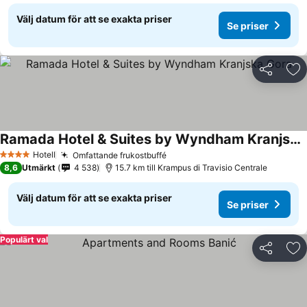
Välj datum för att se exakta priser
Se priser
Dela
Läg
Ramada Hotel & Suites by Wyndham Kranjska Gora
Se priser
Hotell
Omfattande frukostbuffé
Se priser
4 Stjärnor
8,6
Utmärkt
4 538
15.7 km till Krampus di Travisio Centrale
Välj datum för att se exakta priser
Se priser
Populärt val
Dela
Läg