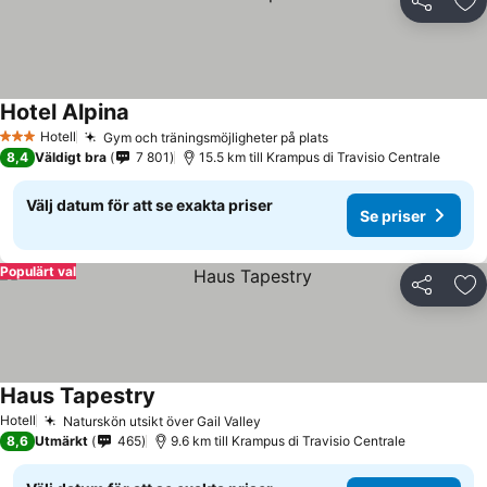
Dela
Läg
Hotel Alpina
Se priser
Hotell
Gym och träningsmöjligheter på plats
Se priser
3 Stjärnor
8,4
Väldigt bra
7 801
15.5 km till Krampus di Travisio Centrale
Välj datum för att se exakta priser
Se priser
Populärt val
Dela
Läg
Haus Tapestry
Se priser
Hotell
Naturskön utsikt över Gail Valley
Se priser
8,6
Utmärkt
465
9.6 km till Krampus di Travisio Centrale