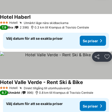
Hotel Haberl
Se priser
Hotell
Utmärkt läge nära skidbackarna
Se priser
3 Stjärnor
7,9
Bra
2 396
0.3 km till Krampus di Travisio Centrale
Välj datum för att se exakta priser
Se priser
Dela
Läg
Hotel Valle Verde - Rent Ski & Bike
Se priser
Hotell
Direkt tillgång till utomhusäventyr
Se priser
3 Stjärnor
8,7
Utmärkt
996
0.8 km till Krampus di Travisio Centrale
Välj datum för att se exakta priser
Se priser