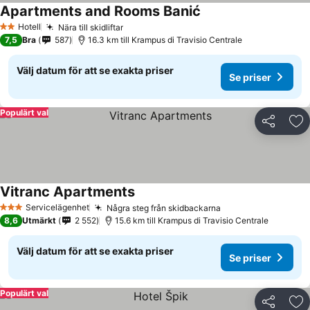
Apartments and Rooms Banić
Se priser
Hotell
Nära till skidliftar
Se priser
2 Stjärnor
7,5
Bra
587
16.3 km till Krampus di Travisio Centrale
Välj datum för att se exakta priser
Se priser
Populärt val
Dela
Läg
Vitranc Apartments
Se priser
Servicelägenhet
Några steg från skidbackarna
Se priser
3 Stjärnor
8,6
Utmärkt
2 552
15.6 km till Krampus di Travisio Centrale
Välj datum för att se exakta priser
Se priser
Populärt val
Dela
Läg