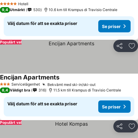
Se priser
Hotell
5 Stjärnor
9,4
Utmärkt
530
10.6 km till Krampus di Travisio Centrale
Välj datum för att se exakta priser
Se priser
Populärt val
Dela
Läg
Encijan Apartments
Se priser
Servicelägenhet
Bekvämt med ski-in/ski-out
Se priser
3 Stjärnor
8,4
Väldigt bra
316
11.5 km till Krampus di Travisio Centrale
Välj datum för att se exakta priser
Se priser
Populärt val
Dela
Läg