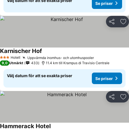
Välj datum för att se exakta priser
Se priser
Dela
Läg
Karnischer Hof
Se priser
Hotell
Uppvärmda inomhus- och utomhuspooler
Se priser
3 Stjärnor
9,0
Utmärkt
433
11.4 km till Krampus di Travisio Centrale
Välj datum för att se exakta priser
Se priser
Dela
Läg
Hammerack Hotel