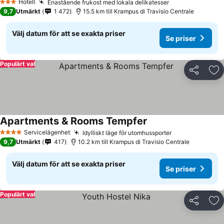
Hotell
Enastående frukost med lokala delikatesser
Se priser
3 Stjärnor
9,7
Utmärkt
1 472
15.5 km till Krampus di Travisio Centrale
Välj datum för att se exakta priser
Se priser
Populärt val
Dela
Läg
Apartments & Rooms Tempfer
Se priser
Servicelägenhet
Idylliskt läge för utomhussporter
Se priser
4 Stjärnor
9,7
Utmärkt
417
10.2 km till Krampus di Travisio Centrale
Välj datum för att se exakta priser
Se priser
Populärt val
Dela
Läg