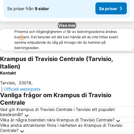
Se priser från
9 sidor
Se priser
Visa mer
Priserna och tillgängligheten vi får av bokningssidorna ändras
konstant. Det betyder att det kan hända att du inte hittar exakt
samma erbjudande du såg på trivago när du hamnar på
bokningssidan.
Krampus di Travisio Centrale (Tarvisio,
Italien)
Kontakt
Tarvisio
,
33018
,
|
Officiell webbplats
Vanliga frågor om Krampus di Travisio
Centrale
Vad gör Krampus di Travisio Centrale i Tarvisio ett populärt
besöksmål?
Vilka är några boenden nära Krampus di Travisio Centrale?
Vilka andra attraktioner finns i närheten av Krampus di Travisio
Centrale?