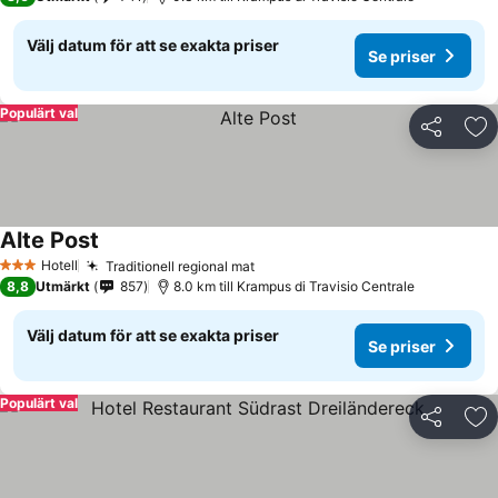
Välj datum för att se exakta priser
Se priser
Populärt val
Dela
Läg
Alte Post
Se priser
Hotell
Traditionell regional mat
Se priser
3 Stjärnor
8,8
Utmärkt
857
8.0 km till Krampus di Travisio Centrale
Välj datum för att se exakta priser
Se priser
Populärt val
Dela
Läg