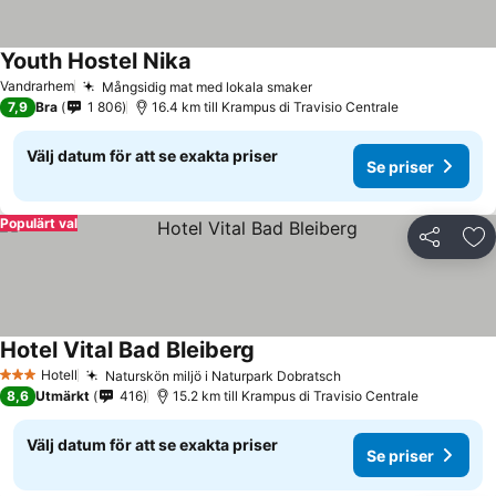
Youth Hostel Nika
Se priser
Vandrarhem
Mångsidig mat med lokala smaker
Se priser
7,9
Bra
1 806
16.4 km till Krampus di Travisio Centrale
Välj datum för att se exakta priser
Se priser
Populärt val
Dela
Läg
Hotel Vital Bad Bleiberg
Se priser
Hotell
Naturskön miljö i Naturpark Dobratsch
Se priser
3 Stjärnor
8,6
Utmärkt
416
15.2 km till Krampus di Travisio Centrale
Välj datum för att se exakta priser
Se priser