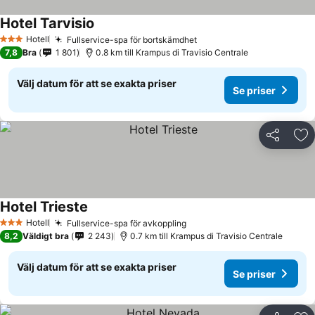
Hotel Tarvisio
Se priser
Hotell
Fullservice-spa för bortskämdhet
Se priser
3 Stjärnor
7,8
Bra
1 801
0.8 km till Krampus di Travisio Centrale
Välj datum för att se exakta priser
Se priser
Dela
Läg
Hotel Trieste
Se priser
Hotell
Fullservice-spa för avkoppling
Se priser
3 Stjärnor
8,2
Väldigt bra
2 243
0.7 km till Krampus di Travisio Centrale
Välj datum för att se exakta priser
Se priser