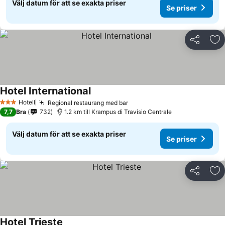
Välj datum för att se exakta priser
Se priser
Dela
Läg
Hotel International
Se priser
Hotell
Regional restaurang med bar
Se priser
3 Stjärnor
7,7
Bra
732
1.2 km till Krampus di Travisio Centrale
Välj datum för att se exakta priser
Se priser
Dela
Läg
Hotel Trieste