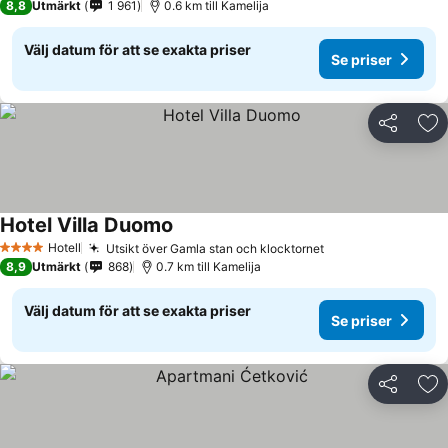
8,8
Utmärkt
1 961
0.6 km till Kamelija
Välj datum för att se exakta priser
Se priser
Dela
Läg
Hotel Villa Duomo
Hotell
Utsikt över Gamla stan och klocktornet
4 Stjärnor
8,9
Utmärkt
868
0.7 km till Kamelija
Välj datum för att se exakta priser
Se priser
Dela
Läg