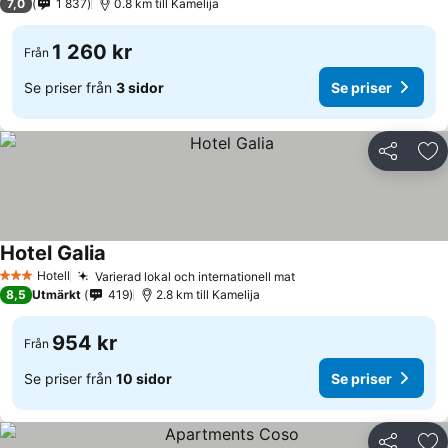
7,0
1 837
0.8 km till Kamelija
1 260 kr
Från
Se priser från
3 sidor
Se priser
Dela
Läg
Hotel Galia
Hotell
Varierad lokal och internationell mat
3 Stjärnor
8,5
Utmärkt
419
2.8 km till Kamelija
954 kr
Från
Se priser från
10 sidor
Se priser