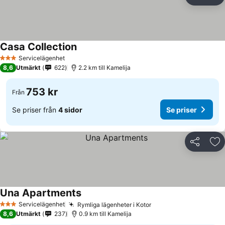
Dela
Läg
Casa Collection
Servicelägenhet
3 Stjärnor
8,6
Utmärkt
622
2.2 km till Kamelija
753 kr
Från
Se priser från
4 sidor
Se priser
Dela
Läg
Una Apartments
Servicelägenhet
Rymliga lägenheter i Kotor
3 Stjärnor
8,6
Utmärkt
237
0.9 km till Kamelija