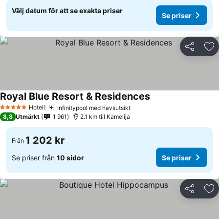
Välj datum för att se exakta priser
Se priser
Dela
Läg
Royal Blue Resort & Residences
Hotell
Infinitypool med havsutsikt
5 Stjärnor
8,8
Utmärkt
1 961
2.1 km till Kamelija
1 202 kr
Från
Se priser från
10 sidor
Se priser
Dela
Läg