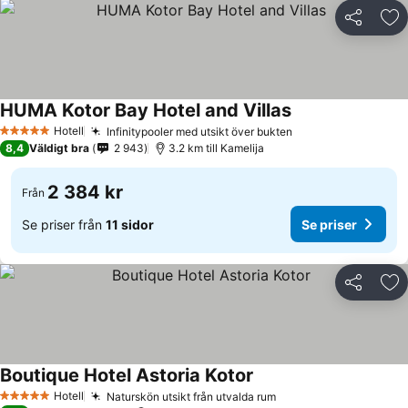
Dela
Läg
HUMA Kotor Bay Hotel and Villas
Hotell
Infinitypooler med utsikt över bukten
5 Stjärnor
8,4
Väldigt bra
2 943
3.2 km till Kamelija
2 384 kr
Från
Se priser från
11 sidor
Se priser
Dela
Läg
Boutique Hotel Astoria Kotor
Hotell
Naturskön utsikt från utvalda rum
5 Stjärnor