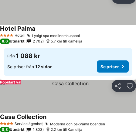
Dela
Läg
Hotel Palma
Hotell
Lyxigt spa med inomhuspool
4 Stjärnor
8,6
Utmärkt
2 702
5.7 km till Kamelija
1 088 kr
Från
Se priser från
12 sidor
Se priser
Populärt val
Dela
Läg
Casa Collection
Servicelägenhet
Moderna och bekväma boenden
4 Stjärnor
8,8
Utmärkt
1 803
2.2 km till Kamelija