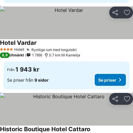
Dela
Läg
Hotel Vardar
Hotell
Rymliga rum med torgutsikt
4 Stjärnor
8,9
Utmärkt
1 789
0.7 km till Kamelija
1 943 kr
Från
Se priser från
9 sidor
Se priser
Dela
Läg
Historic Boutique Hotel Cattaro