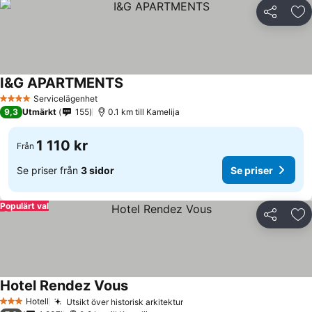
Dela
Läg
I&G APARTMENTS
Servicelägenhet
4 Stjärnor
9,3
Utmärkt
155
0.1 km till Kamelija
1 110 kr
Från
Se priser från
3 sidor
Se priser
Populärt val
Dela
Läg
Hotel Rendez Vous
Hotell
Utsikt över historisk arkitektur
3 Stjärnor