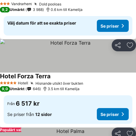
Vandrarhem
Dold pooloas
3 Stjärnor
9,2
Utmärkt
3 988
0.6 km till Kamelija
Välj datum för att se exakta priser
Se priser
Dela
Läg
Hotel Forza Terra
Hotell
Hisnande utsikt över bukten
5 Stjärnor
9,0
Utmärkt
646
3.5 km till Kamelija
6 517 kr
Från
Se priser från
12 sidor
Se priser
Populärt val