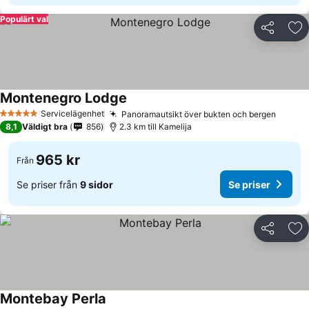
Populärt val
Dela
Läg
Montenegro Lodge
Servicelägenhet
Panoramautsikt över bukten och bergen
5 Stjärnor
8,1
Väldigt bra
856
2.3 km till Kamelija
965 kr
Från
Se priser från
9 sidor
Se priser
Dela
Läg
Montebay Perla