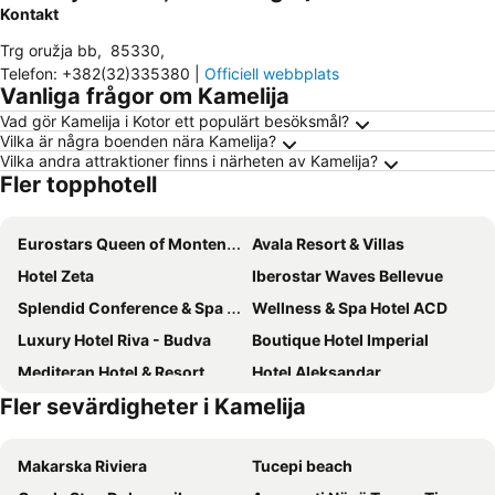
Kontakt
Trg oružja bb
,
85330
,
Telefon
:
+382(32)335380
|
Officiell webbplats
Vanliga frågor om Kamelija
Vad gör Kamelija i Kotor ett populärt besöksmål?
Vilka är några boenden nära Kamelija?
Vilka andra attraktioner finns i närheten av Kamelija?
Fler topphotell
Eurostars Queen of Montenegro
Avala Resort & Villas
Hotel Zeta
Iberostar Waves Bellevue
Splendid Conference & Spa Resort
Wellness & Spa Hotel ACD
Luxury Hotel Riva - Budva
Boutique Hotel Imperial
Mediteran Hotel & Resort
Hotel Aleksandar
Fler sevärdigheter i Kamelija
Montebay Perla
HUMA Kotor Bay Hotel and Villas
Hotel Astoria
Hotel Aruba
Makarska Riviera
Tucepi beach
Hotel Montenegro
Hotel Oaza