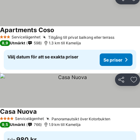
Dela
Läg
Apartments Coso
Servicelägenhet
Tillgång till privat balkong eller terrass
3 Stjärnor
8,9
Utmärkt
598
1.3 km till Kamelija
Välj datum för att se exakta priser
Se priser
Dela
Läg
Casa Nuova
Servicelägenhet
Panoramautsikt över Kotorbukten
4 Stjärnor
9,5
Utmärkt
766
1.9 km till Kamelija
980 kr
Från