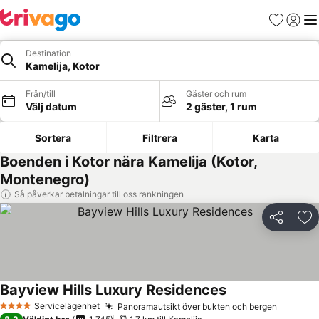
Favoriter
Logga 
Me
Destination
Kamelija, Kotor
Från/till
Gäster och rum
Välj datum
2 gäster, 1 rum
Sortera
Filtrera
Karta
Boenden i Kotor nära Kamelija (Kotor,
Montenegro)
Så påverkar betalningar till oss rankningen
Dela
Läg
Bayview Hills Luxury Residences
Servicelägenhet
Panoramautsikt över bukten och bergen
4 Stjärnor