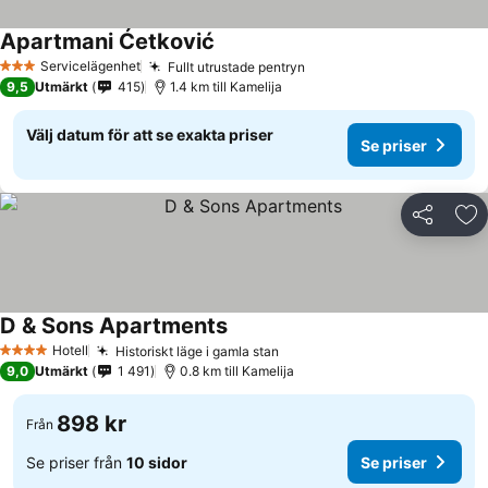
Apartmani Ćetković
Servicelägenhet
Fullt utrustade pentryn
3 Stjärnor
9,5
Utmärkt
415
1.4 km till Kamelija
Välj datum för att se exakta priser
Se priser
Dela
Läg
D & Sons Apartments
Hotell
Historiskt läge i gamla stan
4 Stjärnor
9,0
Utmärkt
1 491
0.8 km till Kamelija
898 kr
Från
Se priser från
10 sidor
Se priser