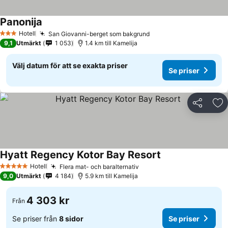
Panonija
Hotell
San Giovanni-berget som bakgrund
3 Stjärnor
9,1
Utmärkt
1 053
1.4 km till Kamelija
Välj datum för att se exakta priser
Se priser
Dela
Läg
Hyatt Regency Kotor Bay Resort
Hotell
Flera mat- och baralternativ
5 Stjärnor
9,0
Utmärkt
4 184
5.9 km till Kamelija
4 303 kr
Från
Se priser från
8 sidor
Se priser