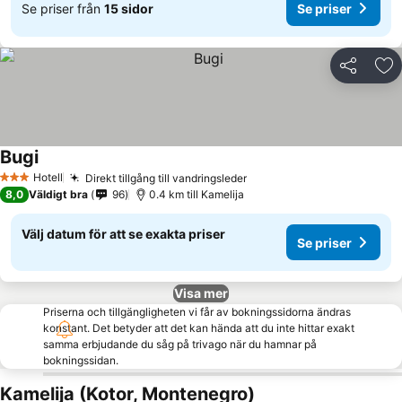
Se priser från
15 sidor
Se priser
Dela
Läg
Bugi
Hotell
Direkt tillgång till vandringsleder
3 Stjärnor
8,0
Väldigt bra
96
0.4 km till Kamelija
Välj datum för att se exakta priser
Se priser
Visa mer
Priserna och tillgängligheten vi får av bokningssidorna ändras
konstant. Det betyder att det kan hända att du inte hittar exakt
samma erbjudande du såg på trivago när du hamnar på
bokningssidan.
Kamelija (Kotor, Montenegro)