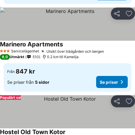
Dela
Läg
Marinero Apartments
Servicelägenhet
Utsikt över trädgården och bergen
3 Stjärnor
9,0
Utmärkt
510
0.2 km till Kamelija
847 kr
Från
Se priser från
5 sidor
Se priser
Populärt val
Dela
Läg
Hostel Old Town Kotor