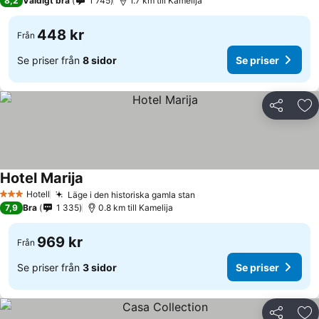
8,2
Väldigt bra
1 745
1.7 km till Kamelija
448 kr
Från
Se priser från
8 sidor
Se priser
Dela
Läg
Hotel Marija
Hotell
Läge i den historiska gamla stan
3 Stjärnor
7,9
Bra
1 335
0.8 km till Kamelija
969 kr
Från
Se priser från
3 sidor
Se priser