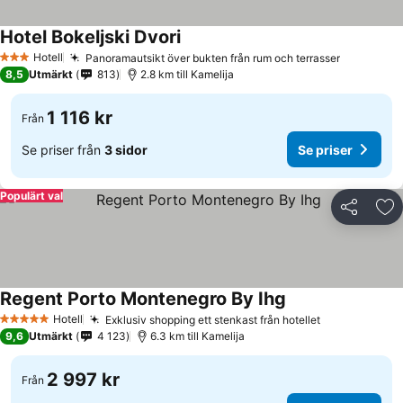
Hotel Bokeljski Dvori
Hotell
Panoramautsikt över bukten från rum och terrasser
3 Stjärnor
8,5
Utmärkt
813
2.8 km till Kamelija
1 116 kr
Från
Se priser från
3 sidor
Se priser
Populärt val
Dela
Läg
Regent Porto Montenegro By Ihg
Hotell
Exklusiv shopping ett stenkast från hotellet
5 Stjärnor
9,6
Utmärkt
4 123
6.3 km till Kamelija
2 997 kr
Från