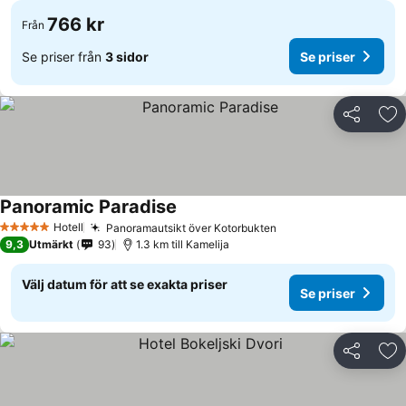
766 kr
Från
Se priser från
3 sidor
Se priser
Dela
Läg
Panoramic Paradise
Hotell
Panoramautsikt över Kotorbukten
5 Stjärnor
9,3
Utmärkt
93
1.3 km till Kamelija
Välj datum för att se exakta priser
Se priser
Dela
Läg