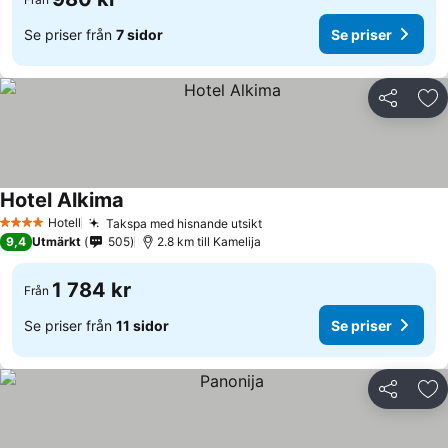
Se priser från
7 sidor
Se priser
Dela
Läg
Hotel Alkima
Hotell
Takspa med hisnande utsikt
4 Stjärnor
9,4
Utmärkt
505
2.8 km till Kamelija
1 784 kr
Från
Se priser från
11 sidor
Se priser
Dela
Läg