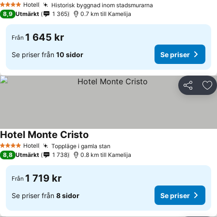
Hotell
Historisk byggnad inom stadsmurarna
4 Stjärnor
8,9
Utmärkt
1 365
0.7 km till Kamelija
1 645 kr
Från
Se priser från
10 sidor
Se priser
Dela
Läg
Hotel Monte Cristo
Hotell
Toppläge i gamla stan
4 Stjärnor
8,8
Utmärkt
1 738
0.8 km till Kamelija
1 719 kr
Från
Se priser från
8 sidor
Se priser