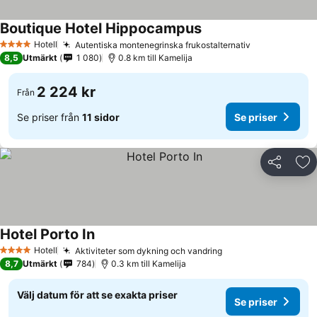
Boutique Hotel Hippocampus
Hotell
Autentiska montenegrinska frukostalternativ
4 Stjärnor
8,5
Utmärkt
1 080
0.8 km till Kamelija
2 224 kr
Från
Se priser från
11 sidor
Se priser
Dela
Läg
Hotel Porto In
Hotell
Aktiviteter som dykning och vandring
4 Stjärnor
8,7
Utmärkt
784
0.3 km till Kamelija
Välj datum för att se exakta priser
Se priser