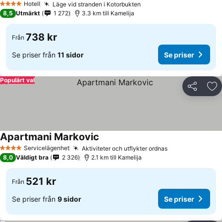
Hotell
Läge vid stranden i Kotorbukten
4 Stjärnor
8,5
Utmärkt
1 272
3.3 km till Kamelija
738 kr
Från
Se priser från
11 sidor
Se priser
Populärt val
Dela
Läg
Apartmani Markovic
Servicelägenhet
Aktiviteter och utflykter ordnas
4 Stjärnor
8,0
Väldigt bra
2 326
2.1 km till Kamelija
521 kr
Från
Se priser från
9 sidor
Se priser